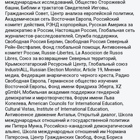
международных исследований, Общество Сторожевой
башни, Библии и трактатов Свидетелей Иеговы,
Гражданский Совет, Центр анализа европейской политики,
Академическая сеть Восточная Европа, Российский
комитет действия, РЭНД корпорейшн, Русская Америка за
демократию в России, Настоящая Россия, Глобальная сеть
журналистов-расследователей, Служба поддержки,
Свободная Россия Берлин, Свободная Россия Северный
Рейн-Вестфалия, Фонд глобальной помощи, Антивоенный
комитет России, Russie-Libertes, La Asocicion de Rusos
Libres, Союз за возвращение Северных территорий,
Крымскотатарский Ресурсный Центр, Глобальный союз
IndustriALL, Russian Election Monitor, Article 19, Мнение
медиа, Федерация анархического черного креста, Радио
Свободная Европа, Германское общество изучения
Восточной Европы, Фонд имени Фридриха Эберта, XZ
gGmbH, Мобильная академия поддержки гендерной
демократии и миротворчества, Форум имени Льва
Копелева, American Councils for International Education,
Cultural Vistas, Institute of International Education,
Антивоенное движение Антальи, Открытый диалог, Школа
международных отношений и государственной политики
им Питера Мунка, Российско-канадский демократический
альянс, Школа международных отношений им Нормана
Патерсона, Центр Гражданских Свобод, Фонд Бориса