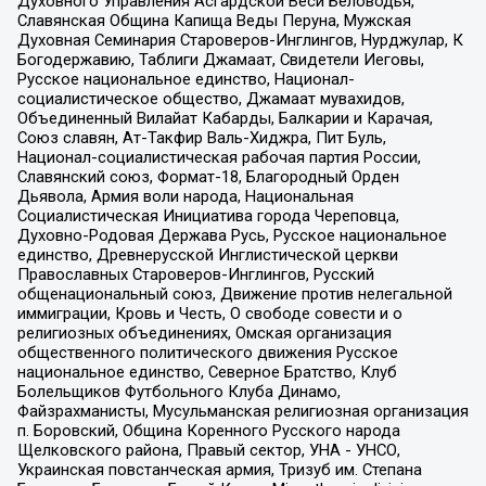
Духовного Управления Асгардской Веси Беловодья,
Славянская Община Капища Веды Перуна, Мужская
Духовная Семинария Староверов-Инглингов, Нурджулар, К
Богодержавию, Таблиги Джамаат, Свидетели Иеговы,
Русское национальное единство, Национал-
социалистическое общество, Джамаат мувахидов,
Объединенный Вилайат Кабарды, Балкарии и Карачая,
Союз славян, Ат-Такфир Валь-Хиджра, Пит Буль,
Национал-социалистическая рабочая партия России,
Славянский союз, Формат-18, Благородный Орден
Дьявола, Армия воли народа, Национальная
Социалистическая Инициатива города Череповца,
Духовно-Родовая Держава Русь, Русское национальное
единство, Древнерусской Инглистической церкви
Православных Староверов-Инглингов, Русский
общенациональный союз, Движение против нелегальной
иммиграции, Кровь и Честь, О свободе совести и о
религиозных объединениях, Омская организация
общественного политического движения Русское
национальное единство, Северное Братство, Клуб
Болельщиков Футбольного Клуба Динамо,
Файзрахманисты, Мусульманская религиозная организация
п. Боровский, Община Коренного Русского народа
Щелковского района, Правый сектор, УНА - УНСО,
Украинская повстанческая армия, Тризуб им. Степана