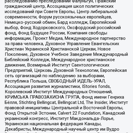
расследованию преследований Фалуньгун, Пражский
гражданский центр, Ассоциация школ политических
исследований при Совете Европы, Центр либеральной
современности, Форум русскоязычных европейцев,
Немецко-русский обмен, Бард колледж, Европейский
выбор, Фонд Ходорковского, Оксфордский российский
фонд, Фонд Будущее России, Компания свободы
информации, Проект Медиа, Международное партнерство
за права человека, Духовное Управление Евангельских
Христиан Украинской Христианской Церкви, Новое
Поколение, Духовное Учебное Заведение Международный
Библейский Колледж, Международное христианское
движение, Всемирный Институт Саентологических
Предприятий, Церковь Духовной Технологии, Европейская
сеть организаций по наблюдению за выборами,
Республика Польша, СВОБОДНЫЙ ИДЕЛЬ-УРАЛ,
Ассоциация развития журналистики, IStories fonds,
Королевский Институт Международных Отношений,
КРИМСЬКА ПРАВОЗАХИСНА ГРУПА, Фонд имени Генриха
Бёлля, Stichting Bellingcat, Bellingcat Ltd, The Insider, Институт
правовой инициативы Центральной и Восточной Европы,
Фонд Открытой Эстонии, Calvert 22 Foundation, Канадский
украинский конгресс, Институт Макдональда-Лорье,
Украинская национальная федерация Канады,
Декабристы, Международный научный центр им Вудро