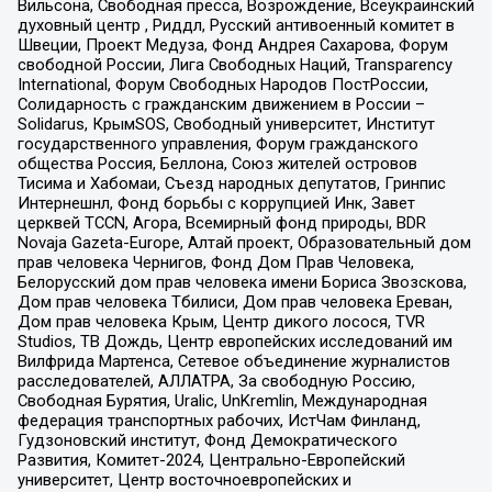
Вильсона, Свободная пресса, Возрождение, Всеукраинский
духовный центр , Риддл, Русский антивоенный комитет в
Швеции, Проект Медуза, Фонд Андрея Сахарова, Форум
свободной России, Лига Свободных Наций, Transparеncy
International, Форум Свободных Народов ПостРоссии,
Солидарность с гражданским движением в России –
Solidarus, КрымSOS, Свободный университет, Институт
государственного управления, Форум гражданского
общества Россия, Беллона, Союз жителей островов
Тисима и Хабомаи, Съезд народных депутатов, Гринпис
Интернешнл, Фонд борьбы с коррупцией Инк, Завет
церквей TCCN, Агора, Всемирный фонд природы, BDR
Novaja Gazeta-Europe, Алтай проект, Образовательный дом
прав человека Чернигов, Фонд Дом Прав Человека,
Белорусский дом прав человека имени Бориса Звозскова,
Дом прав человека Тбилиси, Дом прав человека Ереван,
Дом прав человека Крым, Центр дикого лосося, TVR
Studios, ТВ Дождь, Центр европейских исследований им
Вилфрида Мартенса, Сетевое объединение журналистов
расследователей, АЛЛАТРА, За свободную Россию,
Свободная Бурятия, Uralic, UnKremlin, Международная
федерация транспортных рабочих, ИстЧам Финланд,
Гудзоновский институт, Фонд Демократического
Развития, Комитет-2024, Центрально-Европейский
университет, Центр восточноевропейских и