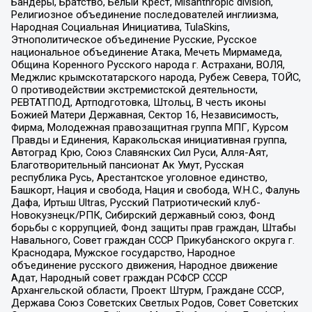
Бандеры, Братство, Белый Крест, Misanthropic division,
Религиозное объединение последователей инглиизма,
Народная Социальная Инициатива, TulaSkins,
Этнополитическое объединение Русские, Русское
национальное объединение Атака, Мечеть Мирмамеда,
Община Коренного Русского народа г. Астрахани, ВОЛЯ,
Меджлис крымскотатарского народа, Рубеж Севера, ТОЙС,
О противодействии экстремистской деятельности,
РЕВТАТПОД, Артподготовка, Штольц, В честь иконы
Божией Матери Державная, Сектор 16, Независимость,
Фирма, Молодежная правозащитная группа МПГ, Курсом
Правды и Единения, Каракольская инициативная группа,
Автоград Крю, Союз Славянских Сил Руси, Алля-Аят,
Благотворительный пансионат Ак Умут, Русская
республика Русь, Арестантское уголовное единство,
Башкорт, Нация и свобода, Нация и свобода, W.H.С., Фалунь
Дафа, Иртыш Ultras, Русский Патриотический клуб-
Новокузнецк/РПК, Сибирский державный союз, Фонд
борьбы с коррупцией, Фонд защиты прав граждан, Штабы
Навального, Совет граждан СССР Прикубанского округа г.
Краснодара, Мужское государство, Народное
объединение русского движения, Народное движение
Адат, Народный совет граждан РСФСР СССР
Архангельской области, Проект Штурм, Граждане СССР,
Держава Союз Советских Светлых Родов, Совет Советских