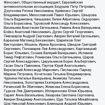
Женсовет, Общественный вердикт, Евразийская
антимонопольная ассоциация, Бедушев Петр Петрович,
Дзугкоева Регина Николаевна, Кривенко Сергей
Владимирович, Милославский Павел Юрьевич, Шнырова
Ольга Вадимовна, Чанышева Лилия Айратовна, Сидорович
Ольга Борисовна, Туровский Александр Алексеевич,
Васильева Анастасия Евгеньевна, Ривина Анна Валерьевна,
Бойко Анатолий Николаевич, Дугин Сергей Георгиевич,
Пивоваров Андрей Сергеевич, Аверин Виталий Евгеньевич,
Барахоев Магомед Бекханович, Шарипков Олег
Викторович, Мошель Ирина Ароновна, Шведов Григорий
Сергеевич, Пономарев Лев Александрович, Каргалицкий
Борис Юльевич, Созаев Валерий Валерьевич, Исламов
Тимур Рифгатович, Романова Ольга Евгеньевна, Щаров
Сергей Алексадрович, Цирульников Борис Альбертович,
Гасан Ольга Павловна, Паутов Юрий Анатольевич,
Верховский Александр Маркович, Пислакова-Паркер
Марина Петровна, Кочеткова Татьяна Владимировна,
Чуркина Наталья Валерьевна, Акимова Татьяна
Николаевна, Золотарева Екатерина Александровна,
Рачинский Ян Збигневич, Жемкова Елена Борисовна,
Гудков Лев Дмитриевич, Илларионова Юлия Юрьевна,
Саранг Анна Васильевна, Захарова Светлана Сергеевна,
Аверин Владимир Анатольевич, Щур Татьяна Михайловна,
Щур Николай Алексеевич, Блинушов Андрей Юрьевич,