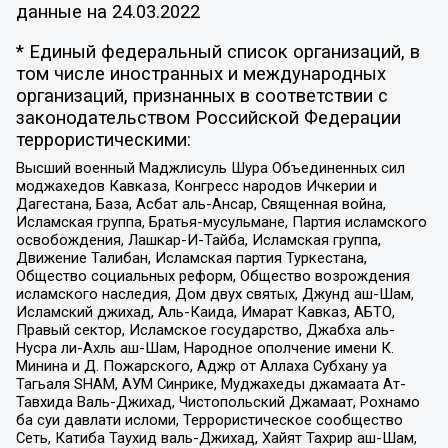
данные на
24.03.2022
* Единый федеральный список организаций, в
том числе иностранных и международных
организаций, признанных в соответствии с
законодательством Российской Федерации
террористическими:
Высший военный Маджлисуль Шура Объединенных сил
моджахедов Кавказа, Конгресс народов Ичкерии и
Дагестана, База, Асбат аль-Ансар, Священная война,
Исламская группа, Братья-мусульмане, Партия исламского
освобождения, Лашкар-И-Тайба, Исламская группа,
Движение Талибан, Исламская партия Туркестана,
Общество социальных реформ, Общество возрождения
исламского наследия, Дом двух святых, Джунд аш-Шам,
Исламский джихад, Аль-Каида, Имарат Кавказ, АБТО,
Правый сектор, Исламское государство, Джабха аль-
Нусра ли-Ахль аш-Шам, Народное ополчение имени К.
Минина и Д. Пожарского, Аджр от Аллаха Субхану уа
Тагьаля SHAM, АУМ Синрике, Муджахеды джамаата Ат-
Тавхида Валь-Джихад, Чистопольский Джамаат, Рохнамо
ба суи давлати исломи, Террористическое сообщество
Сеть, Катиба Таухид валь-Джихад, Хайят Тахрир аш-Шам,