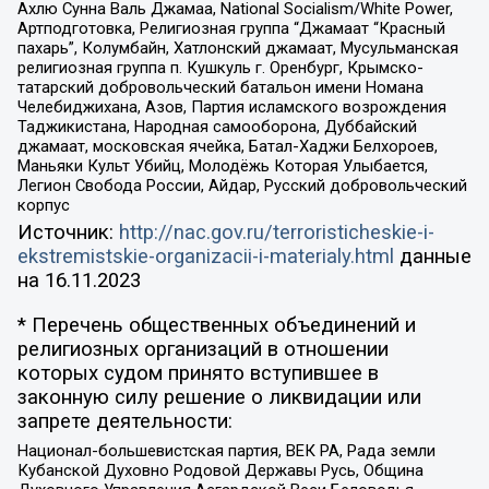
Ахлю Сунна Валь Джамаа, National Socialism/White Power,
Артподготовка, Религиозная группа “Джамаат “Красный
пахарь”, Колумбайн, Хатлонский джамаат, Мусульманская
религиозная группа п. Кушкуль г. Оренбург, Крымско-
татарский добровольческий батальон имени Номана
Челебиджихана, Азов, Партия исламского возрождения
Таджикистана, Народная самооборона, Дуббайский
джамаат, московская ячейка, Батал-Хаджи Белхороев,
Маньяки Культ Убийц, Молодёжь Которая Улыбается,
Легион Свобода России, Айдар, Русский добровольческий
корпус
Источник:
http://nac.gov.ru/terroristicheskie-i-
ekstremistskie-organizacii-i-materialy.html
данные
на
16.11.2023
* Перечень общественных объединений и
религиозных организаций в отношении
которых судом принято вступившее в
законную силу решение о ликвидации или
запрете деятельности:
Национал-большевистская партия, ВЕК РА, Рада земли
Кубанской Духовно Родовой Державы Русь, Община