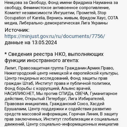
Немцова за Свободу, Фонд имени Фридриха Науманна за
свободу, Феминистское антивоенное сопротивление,
Комитет независимости Ингушетии, Прометей, Stop
Occupation of Karelia, Вернись живым, Фридом Хаус, СОТА
медиа, Либерально-демократическая Лига Украины
Источник:
https://minjust.gov.ru/ru/documents/7756/
данные на
13.05.2024
* Сведения реестра НКО, выполняющих
функции иностранного агента:
Лилит, Правозащитная группа Гражданин.Армия.Право,
Нижегородский центр немецкой и европейской культуры,
Центр гендерных исследований, Фонд защиты прав
граждан Штаб, Институт права и публичной политики,
Фонд борьбы с коррупцией, Альянс врачей,
НАСИЛИЮ.НЕТ, Мы против СПИДа, СВЕЧА, Гуманитарное
действие, Открытый Петербург, Лига Избирателей,
Правовая инициатива, Гражданский Союз, Хасдей
Ерушалаим, Центр поддержки и содействия развитию
средств массовой информации, Горячая Линия, В защиту
прав заключенных, Институт глобализации и социальных
движений, Центр социально-информационных инициатив