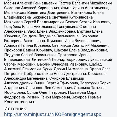
Мосин Алексей Геннадьевич, Гефтер Валентин Михайлович,
Симонов Алексей Кириллович, Флиге Ирина Анатольевна,
Мельникова Валентина Дмитриевна, Вититинова Елена
Владимировна, Баженова Светлана Куприяновна,
Максимов Сергей Владимирович, Беляев Сергей Иванович,
Голубева Елена Николаевна, Ганнушкина Светлана
Алексеевна, Закс Елена Владимировна, Буртина Елена
Юрьевна, Гендель Людмила Залмановна, Кокорина
Екатерина Алексеевна, Шуманов Илья Вячеславович,
Арапова Галина Юрьевна, Свечников Анатолий Мариевич,
Прохоров Вадим Юрьевич, Шахова Елена Владимировна,
Подузов Сергей Васильевич, Протасова Ирина
Вячеславовна, Литинский Леонид Борисович, Лукашевский
Сергей Маркович, Бахмин Вячеслав Иванович, Шабад
Анатолий Ефимович, Сухих Дарья Николаевна, Орлов Олег
Петрович, Добровольская Анна Дмитриевна, Королева
Александра Евгеньевна, Смирнов Владимир
Александрович, Вицин Сергей Ефимович, Золотухин Борис
Андреевич, Левинсон Лев Семенович, Локшина Татьяна
Иосифовна, Орлов Олег Петрович, Полякова Мара
Федоровна, Резник Генри Маркович, Захаров Герман
Константинович
Источник:
http://unro.minjust.ru/NKOForeignAgent.aspx