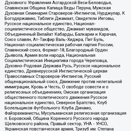
Духовного Управления Асгардской Веси Беловодья,
Славянская Община Капища Веды Перуна, Мужская
Духовная Семинария Староверов-Инглингов, Нурджулар, К
Богодержавию, Таблиги Джамаат, Свидетели Иеговы,
Русское национальное единство, Национал-
социалистическое общество, Джамаат мувахидов,
Объединенный Вилайат Кабарды, Балкарии и Карачая,
Союз славян, Ат-Такфир Валь-Хиджра, Пит Буль,
Национал-социалистическая рабочая партия России,
Славянский союз, Формат-18, Благородный Орден
Дьявола, Армия воли народа, Национальная
Социалистическая Инициатива города Череповца,
Духовно-Родовая Держава Русь, Русское национальное
единство, Древнерусской Инглистической церкви
Православных Староверов-Инглингов, Русский
общенациональный союз, Движение против нелегальной
иммиграции, Кровь и Честь, О свободе совести и о
религиозных объединениях, Омская организация
общественного политического движения Русское
национальное единство, Северное Братство, Клуб
Болельщиков Футбольного Клуба Динамо,
Файзрахманисты, Мусульманская религиозная организация
п. Боровский, Община Коренного Русского народа
Щелковского района, Правый сектор, УНА - УНСО,
Украинская повстанческая армия, Тризуб им. Степана