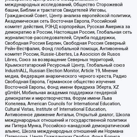
международных исследований, Общество Сторожевой
башни, Библии и трактатов Свидетелей Иеговы,
Гражданский Совет, Центр анализа европейской политики,
Академическая сеть Восточная Европа, Российский
комитет действия, РЭНД корпорейшн, Русская Америка за
демократию в России, Настоящая Россия, Глобальная сеть
журналистов-расследователей, Служба поддержки,
Свободная Россия Берлин, Свободная Россия Северный
Рейн-Вестфалия, Фонд глобальной помощи, Антивоенный
комитет России, Russie-Libertes, La Asocicion de Rusos
Libres, Союз за возвращение Северных территорий,
Крымскотатарский Ресурсный Центр, Глобальный союз
IndustriALL, Russian Election Monitor, Article 19, Мнение
медиа, Федерация анархического черного креста, Радио
Свободная Европа, Германское общество изучения
Восточной Европы, Фонд имени Фридриха Эберта, XZ
gGmbH, Мобильная академия поддержки гендерной
демократии и миротворчества, Форум имени Льва
Копелева, American Councils for International Education,
Cultural Vistas, Institute of International Education,
Антивоенное движение Антальи, Открытый диалог, Школа
международных отношений и государственной политики
им Питера Мунка, Российско-канадский демократический
альянс, Школа международных отношений им Нормана
Патерсона, Центр Гражданских Свобод, Фонд Бориса