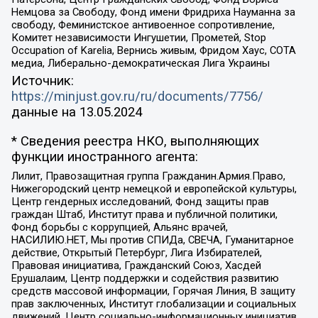
Немцова за Свободу, Фонд имени Фридриха Науманна за
свободу, Феминистское антивоенное сопротивление,
Комитет независимости Ингушетии, Прометей, Stop
Occupation of Karelia, Вернись живым, Фридом Хаус, СОТА
медиа, Либерально-демократическая Лига Украины
Источник:
https://minjust.gov.ru/ru/documents/7756/
данные на
13.05.2024
* Сведения реестра НКО, выполняющих
функции иностранного агента:
Лилит, Правозащитная группа Гражданин.Армия.Право,
Нижегородский центр немецкой и европейской культуры,
Центр гендерных исследований, Фонд защиты прав
граждан Штаб, Институт права и публичной политики,
Фонд борьбы с коррупцией, Альянс врачей,
НАСИЛИЮ.НЕТ, Мы против СПИДа, СВЕЧА, Гуманитарное
действие, Открытый Петербург, Лига Избирателей,
Правовая инициатива, Гражданский Союз, Хасдей
Ерушалаим, Центр поддержки и содействия развитию
средств массовой информации, Горячая Линия, В защиту
прав заключенных, Институт глобализации и социальных
движений, Центр социально-информационных инициатив