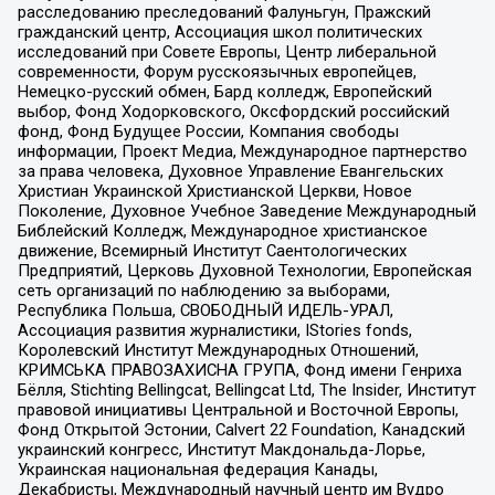
расследованию преследований Фалуньгун, Пражский
гражданский центр, Ассоциация школ политических
исследований при Совете Европы, Центр либеральной
современности, Форум русскоязычных европейцев,
Немецко-русский обмен, Бард колледж, Европейский
выбор, Фонд Ходорковского, Оксфордский российский
фонд, Фонд Будущее России, Компания свободы
информации, Проект Медиа, Международное партнерство
за права человека, Духовное Управление Евангельских
Христиан Украинской Христианской Церкви, Новое
Поколение, Духовное Учебное Заведение Международный
Библейский Колледж, Международное христианское
движение, Всемирный Институт Саентологических
Предприятий, Церковь Духовной Технологии, Европейская
сеть организаций по наблюдению за выборами,
Республика Польша, СВОБОДНЫЙ ИДЕЛЬ-УРАЛ,
Ассоциация развития журналистики, IStories fonds,
Королевский Институт Международных Отношений,
КРИМСЬКА ПРАВОЗАХИСНА ГРУПА, Фонд имени Генриха
Бёлля, Stichting Bellingcat, Bellingcat Ltd, The Insider, Институт
правовой инициативы Центральной и Восточной Европы,
Фонд Открытой Эстонии, Calvert 22 Foundation, Канадский
украинский конгресс, Институт Макдональда-Лорье,
Украинская национальная федерация Канады,
Декабристы, Международный научный центр им Вудро