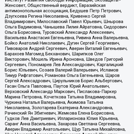
Институт Развития Свободы Информации, Экозащита!-
Женсовет, Общественный вердикт, Евразийская
антимонопольная ассоциация, Бедушев Петр Петрович,
Дзугкоева Регина Николаевна, Кривенко Сергей
Владимирович, Милославский Павел Юрьевич, Шнырова
Ольга Вадимовна, Чанышева Лилия Айратовна, Сидорович
Ольга Борисовна, Туровский Александр Алексеевич,
Васильева Анастасия Евгеньевна, Ривина Анна Валерьевна,
Бойко Анатолий Николаевич, Дугин Сергей Георгиевич,
Пивоваров Андрей Сергеевич, Аверин Виталий Евгеньевич,
Барахоев Магомед Бекханович, Шарипков Олег
Викторович, Мошель Ирина Ароновна, Шведов Григорий
Сергеевич, Пономарев Лев Александрович, Каргалицкий
Борис Юльевич, Созаев Валерий Валерьевич, Исламов
Тимур Рифгатович, Романова Ольга Евгеньевна, Щаров
Сергей Алексадрович, Цирульников Борис Альбертович,
Гасан Ольга Павловна, Паутов Юрий Анатольевич,
Верховский Александр Маркович, Пислакова-Паркер
Марина Петровна, Кочеткова Татьяна Владимировна,
Чуркина Наталья Валерьевна, Акимова Татьяна
Николаевна, Золотарева Екатерина Александровна,
Рачинский Ян Збигневич, Жемкова Елена Борисовна,
Гудков Лев Дмитриевич, Илларионова Юлия Юрьевна,
Саранг Анна Васильевна, Захарова Светлана Сергеевна,
Аверин Владимир Анатольевич, Щур Татьяна Михайловна,