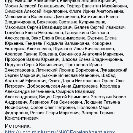
Щур Николай Алексеевич, Блинушов Андрей Юрьевич,
Мосин Алексей Геннадьевич, Гефтер Валентин Михайлович,
Симонов Алексей Кириллович, Флиге Ирина Анатольевна,
Мельникова Валентина Дмитриевна, Вититинова Елена
Владимировна, Баженова Светлана Куприяновна,
Максимов Сергей Владимирович, Беляев Сергей Иванович,
Голубева Елена Николаевна, Ганнушкина Светлана
Алексеевна, Закс Елена Владимировна, Буртина Елена
Юрьевна, Гендель Людмила Залмановна, Кокорина
Екатерина Алексеевна, Шуманов Илья Вячеславович,
Арапова Галина Юрьевна, Свечников Анатолий Мариевич,
Прохоров Вадим Юрьевич, Шахова Елена Владимировна,
Подузов Сергей Васильевич, Протасова Ирина
Вячеславовна, Литинский Леонид Борисович, Лукашевский
Сергей Маркович, Бахмин Вячеслав Иванович, Шабад
Анатолий Ефимович, Сухих Дарья Николаевна, Орлов Олег
Петрович, Добровольская Анна Дмитриевна, Королева
Александра Евгеньевна, Смирнов Владимир
Александрович, Вицин Сергей Ефимович, Золотухин Борис
Андреевич, Левинсон Лев Семенович, Локшина Татьяна
Иосифовна, Орлов Олег Петрович, Полякова Мара
Федоровна, Резник Генри Маркович, Захаров Герман
Константинович
Источник:
http://unro.minjust.ru/NKOForeignAgent.aspx