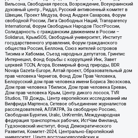
Вильсона, Свободная пресса, Возрождение, Всеукраинский
духовный центр , Риддл, Русский антивоенный комитет в
Швеции, Проект Медуза, Фонд Андрея Сахарова, Форум
свободной России, Лига Свободных Наций, Transparеncy
International, Форум Свободных Народов ПостРоссии,
Солидарность с гражданским движением в России –
Solidarus, КрымSOS, Свободный университет, Институт
государственного управления, Форум гражданского
общества Россия, Беллона, Союз жителей островов
Тисима и Хабомаи, Съезд народных депутатов, Гринпис
Интернешнл, Фонд борьбы с коррупцией Инк, Завет
церквей TCCN, Агора, Всемирный фонд природы, BDR
Novaja Gazeta-Europe, Алтай проект, Образовательный дом
прав человека Чернигов, Фонд Дом Прав Человека,
Белорусский дом прав человека имени Бориса Звозскова,
Дом прав человека Тбилиси, Дом прав человека Ереван,
Дом прав человека Крым, Центр дикого лосося, TVR
Studios, ТВ Дождь, Центр европейских исследований им
Вилфрида Мартенса, Сетевое объединение журналистов
расследователей, АЛЛАТРА, За свободную Россию,
Свободная Бурятия, Uralic, UnKremlin, Международная
федерация транспортных рабочих, ИстЧам Финланд,
Гудзоновский институт, Фонд Демократического
Развития, Комитет-2024, Центрально-Европейский
университет, Центр восточноевропейских и