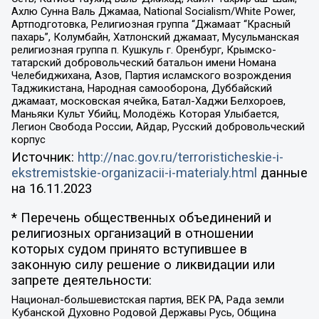
Ахлю Сунна Валь Джамаа, National Socialism/White Power,
Артподготовка, Религиозная группа “Джамаат “Красный
пахарь”, Колумбайн, Хатлонский джамаат, Мусульманская
религиозная группа п. Кушкуль г. Оренбург, Крымско-
татарский добровольческий батальон имени Номана
Челебиджихана, Азов, Партия исламского возрождения
Таджикистана, Народная самооборона, Дуббайский
джамаат, московская ячейка, Батал-Хаджи Белхороев,
Маньяки Культ Убийц, Молодёжь Которая Улыбается,
Легион Свобода России, Айдар, Русский добровольческий
корпус
Источник:
http://nac.gov.ru/terroristicheskie-i-
ekstremistskie-organizacii-i-materialy.html
данные
на
16.11.2023
* Перечень общественных объединений и
религиозных организаций в отношении
которых судом принято вступившее в
законную силу решение о ликвидации или
запрете деятельности:
Национал-большевистская партия, ВЕК РА, Рада земли
Кубанской Духовно Родовой Державы Русь, Община