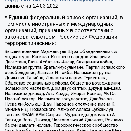
данные на
24.03.2022
* Единый федеральный список организаций, в
том числе иностранных и международных
организаций, признанных в соответствии с
законодательством Российской Федерации
террористическими:
Высший военный Маджлисуль Шура Объединенных сил
моджахедов Кавказа, Конгресс народов Ичкерии и
Дагестана, База, Асбат аль-Ансар, Священная война,
Исламская группа, Братья-мусульмане, Партия исламского
освобождения, Лашкар-И-Тайба, Исламская группа,
Движение Талибан, Исламская партия Туркестана,
Общество социальных реформ, Общество возрождения
исламского наследия, Дом двух святых, Джунд аш-Шам,
Исламский джихад, Аль-Каида, Имарат Кавказ, АБТО,
Правый сектор, Исламское государство, Джабха аль-
Нусра ли-Ахль аш-Шам, Народное ополчение имени К.
Минина и Д. Пожарского, Аджр от Аллаха Субхану уа
Тагьаля SHAM, АУМ Синрике, Муджахеды джамаата Ат-
Тавхида Валь-Джихад, Чистопольский Джамаат, Рохнамо
ба суи давлати исломи, Террористическое сообщество
Сеть, Катиба Таухид валь-Джихад, Хайят Тахрир аш-Шам,