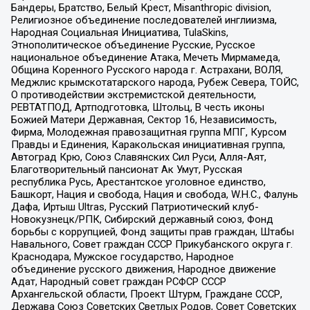
Бандеры, Братство, Белый Крест, Misanthropic division,
Религиозное объединение последователей инглиизма,
Народная Социальная Инициатива, TulaSkins,
Этнополитическое объединение Русские, Русское
национальное объединение Атака, Мечеть Мирмамеда,
Община Коренного Русского народа г. Астрахани, ВОЛЯ,
Меджлис крымскотатарского народа, Рубеж Севера, ТОЙС,
О противодействии экстремистской деятельности,
РЕВТАТПОД, Артподготовка, Штольц, В честь иконы
Божией Матери Державная, Сектор 16, Независимость,
Фирма, Молодежная правозащитная группа МПГ, Курсом
Правды и Единения, Каракольская инициативная группа,
Автоград Крю, Союз Славянских Сил Руси, Алля-Аят,
Благотворительный пансионат Ак Умут, Русская
республика Русь, Арестантское уголовное единство,
Башкорт, Нация и свобода, Нация и свобода, W.H.С., Фалунь
Дафа, Иртыш Ultras, Русский Патриотический клуб-
Новокузнецк/РПК, Сибирский державный союз, Фонд
борьбы с коррупцией, Фонд защиты прав граждан, Штабы
Навального, Совет граждан СССР Прикубанского округа г.
Краснодара, Мужское государство, Народное
объединение русского движения, Народное движение
Адат, Народный совет граждан РСФСР СССР
Архангельской области, Проект Штурм, Граждане СССР,
Держава Союз Советских Светлых Родов, Совет Советских