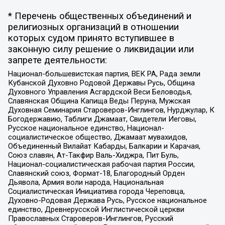
* Перечень общественных объединений и
религиозных организаций в отношении
которых судом принято вступившее в
законную силу решение о ликвидации или
запрете деятельности:
Национал-большевистская партия, ВЕК РА, Рада земли
Кубанской Духовно Родовой Державы Русь, Община
Духовного Управления Асгардской Веси Беловодья,
Славянская Община Капища Веды Перуна, Мужская
Духовная Семинария Староверов-Инглингов, Нурджулар, К
Богодержавию, Таблиги Джамаат, Свидетели Иеговы,
Русское национальное единство, Национал-
социалистическое общество, Джамаат мувахидов,
Объединенный Вилайат Кабарды, Балкарии и Карачая,
Союз славян, Ат-Такфир Валь-Хиджра, Пит Буль,
Национал-социалистическая рабочая партия России,
Славянский союз, Формат-18, Благородный Орден
Дьявола, Армия воли народа, Национальная
Социалистическая Инициатива города Череповца,
Духовно-Родовая Держава Русь, Русское национальное
единство, Древнерусской Инглистической церкви
Православных Староверов-Инглингов, Русский