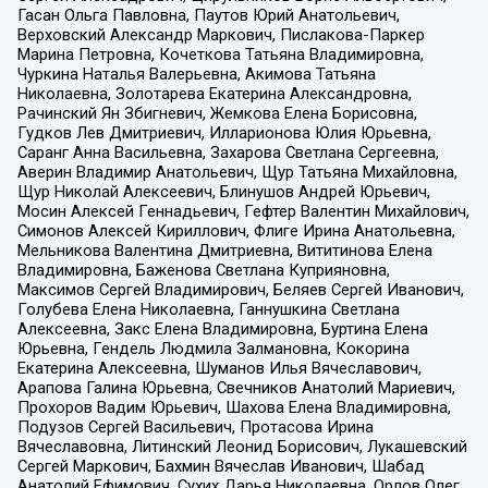
Гасан Ольга Павловна, Паутов Юрий Анатольевич,
Верховский Александр Маркович, Пислакова-Паркер
Марина Петровна, Кочеткова Татьяна Владимировна,
Чуркина Наталья Валерьевна, Акимова Татьяна
Николаевна, Золотарева Екатерина Александровна,
Рачинский Ян Збигневич, Жемкова Елена Борисовна,
Гудков Лев Дмитриевич, Илларионова Юлия Юрьевна,
Саранг Анна Васильевна, Захарова Светлана Сергеевна,
Аверин Владимир Анатольевич, Щур Татьяна Михайловна,
Щур Николай Алексеевич, Блинушов Андрей Юрьевич,
Мосин Алексей Геннадьевич, Гефтер Валентин Михайлович,
Симонов Алексей Кириллович, Флиге Ирина Анатольевна,
Мельникова Валентина Дмитриевна, Вититинова Елена
Владимировна, Баженова Светлана Куприяновна,
Максимов Сергей Владимирович, Беляев Сергей Иванович,
Голубева Елена Николаевна, Ганнушкина Светлана
Алексеевна, Закс Елена Владимировна, Буртина Елена
Юрьевна, Гендель Людмила Залмановна, Кокорина
Екатерина Алексеевна, Шуманов Илья Вячеславович,
Арапова Галина Юрьевна, Свечников Анатолий Мариевич,
Прохоров Вадим Юрьевич, Шахова Елена Владимировна,
Подузов Сергей Васильевич, Протасова Ирина
Вячеславовна, Литинский Леонид Борисович, Лукашевский
Сергей Маркович, Бахмин Вячеслав Иванович, Шабад
Анатолий Ефимович, Сухих Дарья Николаевна, Орлов Олег