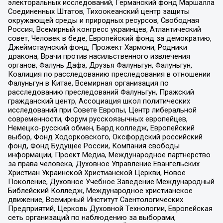
электоральных исследований, Германский фонд Маршалла
Соединенных Штатов, Тихоокеанский центр защиты
окружающей среды и природных ресурсов, Свободная
Россия, Всемирный конгресс украинцев, Атлантический
совет, Человек в беде, Европейский фонд за демократию,
Джеймстаунский фонд, Прожект Хармони, Родники
дракона, Врачи против насильственного извлечения
органов, Фалунь Дафа, Друзья Фалуньгун, Фалуньгун,
Коалиция по расследованию преследования в отношении
Фалуньгун в Китае, Всемирная организация по
расследованию преследований Фалуньгун, Пражский
гражданский центр, Ассоциация школ политических
исследований при Совете Европы, Центр либеральной
современности, Форум русскоязычных европейцев,
Немецко-русский обмен, Бард колледж, Европейский
выбор, Фонд Ходорковского, Оксфордский российский
фонд, Фонд Будущее России, Компания свободы
информации, Проект Медиа, Международное партнерство
за права человека, Духовное Управление Евангельских
Христиан Украинской Христианской Церкви, Новое
Поколение, Духовное Учебное Заведение Международный
Библейский Колледж, Международное христианское
движение, Всемирный Институт Саентологических
Предприятий, Церковь Духовной Технологии, Европейская
сеть организаций по наблюдению за выборами,