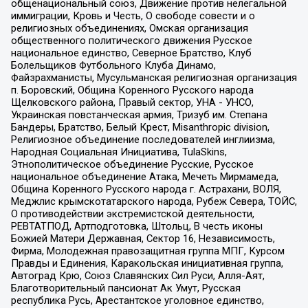
общенациональный союз, Движение против нелегальной
иммиграции, Кровь и Честь, О свободе совести и о
религиозных объединениях, Омская организация
общественного политического движения Русское
национальное единство, Северное Братство, Клуб
Болельщиков Футбольного Клуба Динамо,
Файзрахманисты, Мусульманская религиозная организация
п. Боровский, Община Коренного Русского народа
Щелковского района, Правый сектор, УНА - УНСО,
Украинская повстанческая армия, Тризуб им. Степана
Бандеры, Братство, Белый Крест, Misanthropic division,
Религиозное объединение последователей инглиизма,
Народная Социальная Инициатива, TulaSkins,
Этнополитическое объединение Русские, Русское
национальное объединение Атака, Мечеть Мирмамеда,
Община Коренного Русского народа г. Астрахани, ВОЛЯ,
Меджлис крымскотатарского народа, Рубеж Севера, ТОЙС,
О противодействии экстремистской деятельности,
РЕВТАТПОД, Артподготовка, Штольц, В честь иконы
Божией Матери Державная, Сектор 16, Независимость,
Фирма, Молодежная правозащитная группа МПГ, Курсом
Правды и Единения, Каракольская инициативная группа,
Автоград Крю, Союз Славянских Сил Руси, Алля-Аят,
Благотворительный пансионат Ак Умут, Русская
республика Русь, Арестантское уголовное единство,