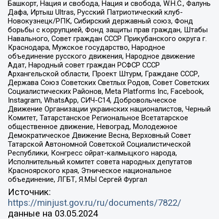
Башкорт, Нация и свобода, Нация и свобода, W.H.С., Фалунь
Дафа, Иртыш Ultras, Русский Патриотический клуб-
Новокузнецк/РПК, Сибирский державный союз, Фонд
борьбы с коррупцией, Фонд защиты прав граждан, Штабы
Навального, Совет граждан СССР Прикубанского округа г.
Краснодара, Мужское государство, Народное
объединение русского движения, Народное движение
Адат, Народный совет граждан РСФСР СССР
Архангельской области, Проект Штурм, Граждане СССР,
Держава Союз Советских Светлых Родов, Совет Советских
Социалистических Районов, Meta Platforms Inc, Facebook,
Instagram, WhatsApp, СИЧ-С14, Добровольческое
Движение Организации украинских националистов, Черный
Комитет, Татарстанское Региональное Всетатарское
общественное движение, Невоград, Молодежное
Демократическое Движение Весна, Верховный Совет
Татарской Автономной Советской Социалистической
Республики, Конгресс ойрат-калмыцкого народа,
Исполнительный комитет совета народных депутатов
Красноярского края, Этническое национальное
объединение, ЛГБТ, Я.МЫ Сергей Фургал
Источник:
https://minjust.gov.ru/ru/documents/7822/
данные на
03.05.2024