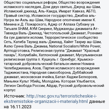
Общество социальных реформ, Общество возрождения
исламского наследия, Дом двух святых, Джунд аш-Шам,
Исламский джихад, Аль-Каида, Имарат Кавказ, АБТО,
Правый сектор, Исламское государство, Джабха аль-
Нусра ли-Ахль аш-Шам, Народное ополчение имени К.
Минина и Д. Пожарского, Аджр от Аллаха Субхану уа
Тагьаля SHAM, АУМ Синрике, Муджахеды джамаата Ат-
Тавхида Валь-Джихад, Чистопольский Джамаат, Рохнамо
ба суи давлати исломи, Террористическое сообщество
Сеть, Катиба Таухид валь-Джихад, Хайят Тахрир аш-Шам,
Ахлю Сунна Валь Джамаа, National Socialism/White Power,
Артподготовка, Религиозная группа “Джамаат “Красный
пахарь”, Колумбайн, Хатлонский джамаат, Мусульманская
религиозная группа п. Кушкуль г. Оренбург, Крымско-
татарский добровольческий батальон имени Номана
Челебиджихана, Азов, Партия исламского возрождения
Таджикистана, Народная самооборона, Дуббайский
джамаат, московская ячейка, Батал-Хаджи Белхороев,
Маньяки Культ Убийц, Молодёжь Которая Улыбается,
Легион Свобода России, Айдар, Русский добровольческий
корпус
Источник:
http://nac.gov.ru/terroristicheskie-i-
ekstremistskie-organizacii-i-materialy.html
данные
на
16.11.2023