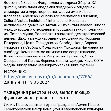
Восточной Европы, Фонд имени Фридриха Эберта, XZ
gGmbH, Мобильная академия поддержки гендерной
демократии и миротворчества, Форум имени Льва
Копелева, American Councils for International Education,
Cultural Vistas, Institute of International Education,
Антивоенное движение Антальи, Открытый диалог, Школа
международных отношений и государственной политики
им Питера Мунка, Российско-канадский демократический
альянс, Школа международных отношений им Нормана
Патерсона, Центр Гражданских Свобод, Фонд Бориса
Немцова за Свободу, Фонд имени Фридриха Науманна за
свободу, Феминистское антивоенное сопротивление,
Комитет независимости Ингушетии, Прометей, Stop
Occupation of Karelia, Вернись живым, Фридом Хаус, СОТА
медиа, Либерально-демократическая Лига Украины
Источник:
https://minjust.gov.ru/ru/documents/7756/
данные на
13.05.2024
* Сведения реестра НКО, выполняющих
функции иностранного агента:
Лилит, Правозащитная группа Гражданин.Армия.Право,
Нижегородский центр немецкой и европейской культуры,