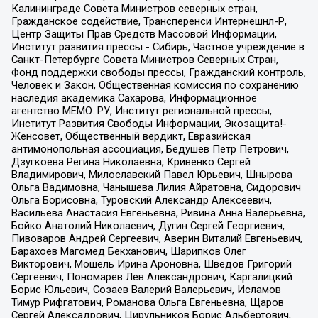
Калининграде Совета Министров северных стран,
Гражданское содействие, Трансперенси Интернешнл-Р,
Центр Защиты Прав Средств Массовой Информации,
Институт развития прессы - Сибирь, Частное учреждение в
Санкт-Петербурге Совета Министров Северных Стран,
Фонд поддержки свободы прессы, Гражданский контроль,
Человек и Закон, Общественная комиссия по сохранению
наследия академика Сахарова, Информационное
агентство МЕМО. РУ, Институт региональной прессы,
Институт Развития Свободы Информации, Экозащита!-
Женсовет, Общественный вердикт, Евразийская
антимонопольная ассоциация, Бедушев Петр Петрович,
Дзугкоева Регина Николаевна, Кривенко Сергей
Владимирович, Милославский Павел Юрьевич, Шнырова
Ольга Вадимовна, Чанышева Лилия Айратовна, Сидорович
Ольга Борисовна, Туровский Александр Алексеевич,
Васильева Анастасия Евгеньевна, Ривина Анна Валерьевна,
Бойко Анатолий Николаевич, Дугин Сергей Георгиевич,
Пивоваров Андрей Сергеевич, Аверин Виталий Евгеньевич,
Барахоев Магомед Бекханович, Шарипков Олег
Викторович, Мошель Ирина Ароновна, Шведов Григорий
Сергеевич, Пономарев Лев Александрович, Каргалицкий
Борис Юльевич, Созаев Валерий Валерьевич, Исламов
Тимур Рифгатович, Романова Ольга Евгеньевна, Щаров
Сергей Алексадрович, Цирульников Борис Альбертович,