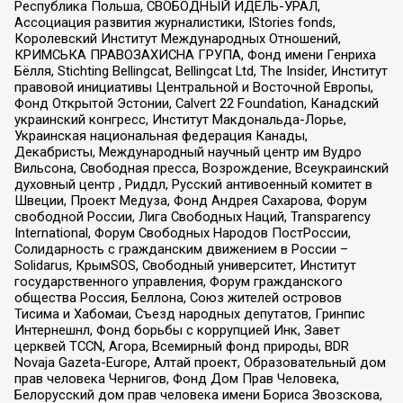
Республика Польша, СВОБОДНЫЙ ИДЕЛЬ-УРАЛ,
Ассоциация развития журналистики, IStories fonds,
Королевский Институт Международных Отношений,
КРИМСЬКА ПРАВОЗАХИСНА ГРУПА, Фонд имени Генриха
Бёлля, Stichting Bellingcat, Bellingcat Ltd, The Insider, Институт
правовой инициативы Центральной и Восточной Европы,
Фонд Открытой Эстонии, Calvert 22 Foundation, Канадский
украинский конгресс, Институт Макдональда-Лорье,
Украинская национальная федерация Канады,
Декабристы, Международный научный центр им Вудро
Вильсона, Свободная пресса, Возрождение, Всеукраинский
духовный центр , Риддл, Русский антивоенный комитет в
Швеции, Проект Медуза, Фонд Андрея Сахарова, Форум
свободной России, Лига Свободных Наций, Transparеncy
International, Форум Свободных Народов ПостРоссии,
Солидарность с гражданским движением в России –
Solidarus, КрымSOS, Свободный университет, Институт
государственного управления, Форум гражданского
общества Россия, Беллона, Союз жителей островов
Тисима и Хабомаи, Съезд народных депутатов, Гринпис
Интернешнл, Фонд борьбы с коррупцией Инк, Завет
церквей TCCN, Агора, Всемирный фонд природы, BDR
Novaja Gazeta-Europe, Алтай проект, Образовательный дом
прав человека Чернигов, Фонд Дом Прав Человека,
Белорусский дом прав человека имени Бориса Звозскова,