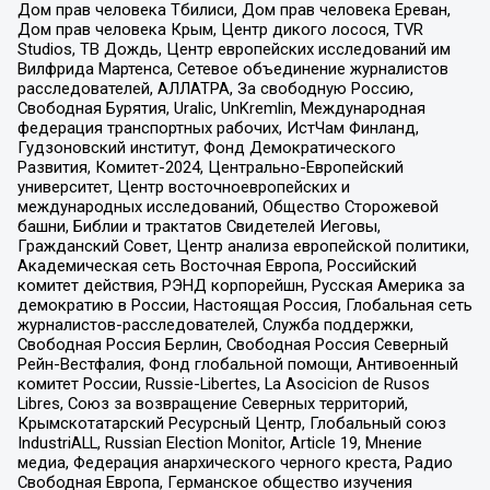
Дом прав человека Тбилиси, Дом прав человека Ереван,
Дом прав человека Крым, Центр дикого лосося, TVR
Studios, ТВ Дождь, Центр европейских исследований им
Вилфрида Мартенса, Сетевое объединение журналистов
расследователей, АЛЛАТРА, За свободную Россию,
Свободная Бурятия, Uralic, UnKremlin, Международная
федерация транспортных рабочих, ИстЧам Финланд,
Гудзоновский институт, Фонд Демократического
Развития, Комитет-2024, Центрально-Европейский
университет, Центр восточноевропейских и
международных исследований, Общество Сторожевой
башни, Библии и трактатов Свидетелей Иеговы,
Гражданский Совет, Центр анализа европейской политики,
Академическая сеть Восточная Европа, Российский
комитет действия, РЭНД корпорейшн, Русская Америка за
демократию в России, Настоящая Россия, Глобальная сеть
журналистов-расследователей, Служба поддержки,
Свободная Россия Берлин, Свободная Россия Северный
Рейн-Вестфалия, Фонд глобальной помощи, Антивоенный
комитет России, Russie-Libertes, La Asocicion de Rusos
Libres, Союз за возвращение Северных территорий,
Крымскотатарский Ресурсный Центр, Глобальный союз
IndustriALL, Russian Election Monitor, Article 19, Мнение
медиа, Федерация анархического черного креста, Радио
Свободная Европа, Германское общество изучения