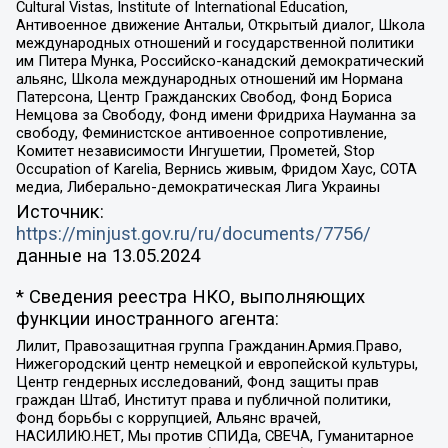
Cultural Vistas, Institute of International Education,
Антивоенное движение Антальи, Открытый диалог, Школа
международных отношений и государственной политики
им Питера Мунка, Российско-канадский демократический
альянс, Школа международных отношений им Нормана
Патерсона, Центр Гражданских Свобод, Фонд Бориса
Немцова за Свободу, Фонд имени Фридриха Науманна за
свободу, Феминистское антивоенное сопротивление,
Комитет независимости Ингушетии, Прометей, Stop
Occupation of Karelia, Вернись живым, Фридом Хаус, СОТА
медиа, Либерально-демократическая Лига Украины
Источник:
https://minjust.gov.ru/ru/documents/7756/
данные на
13.05.2024
* Сведения реестра НКО, выполняющих
функции иностранного агента:
Лилит, Правозащитная группа Гражданин.Армия.Право,
Нижегородский центр немецкой и европейской культуры,
Центр гендерных исследований, Фонд защиты прав
граждан Штаб, Институт права и публичной политики,
Фонд борьбы с коррупцией, Альянс врачей,
НАСИЛИЮ.НЕТ, Мы против СПИДа, СВЕЧА, Гуманитарное