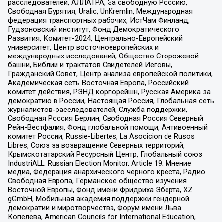
расследователей, АЛЛАТРА, За свободную Россию,
Свободная Бурятия, Uralic, UnKremlin, Международная
федерация транспортных рабочих, ИстЧам Финланд,
Гудзоновский институт, Фонд Демократического
Развития, Комитет-2024, Центрально-Европейский
университет, Центр восточноевропейских и
международных исследований, Общество Сторожевой
башни, Библии и трактатов Свидетелей Иеговы,
Гражданский Совет, Центр анализа европейской политики,
Академическая сеть Восточная Европа, Российский
комитет действия, РЭНД корпорейшн, Русская Америка за
демократию в России, Настоящая Россия, Глобальная сеть
журналистов-расследователей, Служба поддержки,
Свободная Россия Берлин, Свободная Россия Северный
Рейн-Вестфалия, Фонд глобальной помощи, Антивоенный
комитет России, Russie-Libertes, La Asocicion de Rusos
Libres, Союз за возвращение Северных территорий,
Крымскотатарский Ресурсный Центр, Глобальный союз
IndustriALL, Russian Election Monitor, Article 19, Мнение
медиа, Федерация анархического черного креста, Радио
Свободная Европа, Германское общество изучения
Восточной Европы, Фонд имени Фридриха Эберта, XZ
gGmbH, Мобильная академия поддержки гендерной
демократии и миротворчества, Форум имени Льва
Копелева, American Councils for International Education,