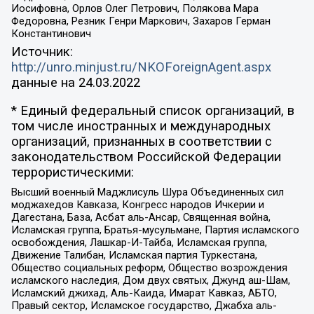
Иосифовна, Орлов Олег Петрович, Полякова Мара
Федоровна, Резник Генри Маркович, Захаров Герман
Константинович
Источник:
http://unro.minjust.ru/NKOForeignAgent.aspx
данные на
24.03.2022
* Единый федеральный список организаций, в
том числе иностранных и международных
организаций, признанных в соответствии с
законодательством Российской Федерации
террористическими:
Высший военный Маджлисуль Шура Объединенных сил
моджахедов Кавказа, Конгресс народов Ичкерии и
Дагестана, База, Асбат аль-Ансар, Священная война,
Исламская группа, Братья-мусульмане, Партия исламского
освобождения, Лашкар-И-Тайба, Исламская группа,
Движение Талибан, Исламская партия Туркестана,
Общество социальных реформ, Общество возрождения
исламского наследия, Дом двух святых, Джунд аш-Шам,
Исламский джихад, Аль-Каида, Имарат Кавказ, АБТО,
Правый сектор, Исламское государство, Джабха аль-