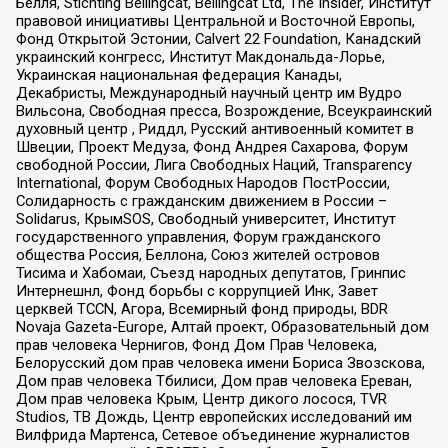
Бёлля, Stichting Bellingcat, Bellingcat Ltd, The Insider, Институт
правовой инициативы Центральной и Восточной Европы,
Фонд Открытой Эстонии, Calvert 22 Foundation, Канадский
украинский конгресс, Институт Макдональда-Лорье,
Украинская национальная федерация Канады,
Декабристы, Международный научный центр им Вудро
Вильсона, Свободная пресса, Возрождение, Всеукраинский
духовный центр , Риддл, Русский антивоенный комитет в
Швеции, Проект Медуза, Фонд Андрея Сахарова, Форум
свободной России, Лига Свободных Наций, Transparеncy
International, Форум Свободных Народов ПостРоссии,
Солидарность с гражданским движением в России –
Solidarus, КрымSOS, Свободный университет, Институт
государственного управления, Форум гражданского
общества Россия, Беллона, Союз жителей островов
Тисима и Хабомаи, Съезд народных депутатов, Гринпис
Интернешнл, Фонд борьбы с коррупцией Инк, Завет
церквей TCCN, Агора, Всемирный фонд природы, BDR
Novaja Gazeta-Europe, Алтай проект, Образовательный дом
прав человека Чернигов, Фонд Дом Прав Человека,
Белорусский дом прав человека имени Бориса Звозскова,
Дом прав человека Тбилиси, Дом прав человека Ереван,
Дом прав человека Крым, Центр дикого лосося, TVR
Studios, ТВ Дождь, Центр европейских исследований им
Вилфрида Мартенса, Сетевое объединение журналистов