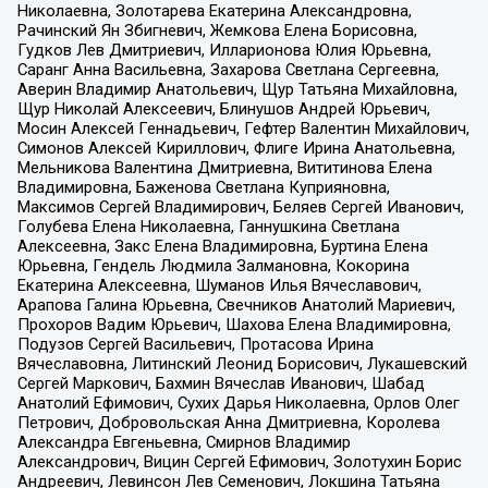
Николаевна, Золотарева Екатерина Александровна,
Рачинский Ян Збигневич, Жемкова Елена Борисовна,
Гудков Лев Дмитриевич, Илларионова Юлия Юрьевна,
Саранг Анна Васильевна, Захарова Светлана Сергеевна,
Аверин Владимир Анатольевич, Щур Татьяна Михайловна,
Щур Николай Алексеевич, Блинушов Андрей Юрьевич,
Мосин Алексей Геннадьевич, Гефтер Валентин Михайлович,
Симонов Алексей Кириллович, Флиге Ирина Анатольевна,
Мельникова Валентина Дмитриевна, Вититинова Елена
Владимировна, Баженова Светлана Куприяновна,
Максимов Сергей Владимирович, Беляев Сергей Иванович,
Голубева Елена Николаевна, Ганнушкина Светлана
Алексеевна, Закс Елена Владимировна, Буртина Елена
Юрьевна, Гендель Людмила Залмановна, Кокорина
Екатерина Алексеевна, Шуманов Илья Вячеславович,
Арапова Галина Юрьевна, Свечников Анатолий Мариевич,
Прохоров Вадим Юрьевич, Шахова Елена Владимировна,
Подузов Сергей Васильевич, Протасова Ирина
Вячеславовна, Литинский Леонид Борисович, Лукашевский
Сергей Маркович, Бахмин Вячеслав Иванович, Шабад
Анатолий Ефимович, Сухих Дарья Николаевна, Орлов Олег
Петрович, Добровольская Анна Дмитриевна, Королева
Александра Евгеньевна, Смирнов Владимир
Александрович, Вицин Сергей Ефимович, Золотухин Борис
Андреевич, Левинсон Лев Семенович, Локшина Татьяна