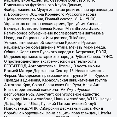
национальное единство, Северное Братство, Клуб
Болельщиков Футбольного Клуба Динамо,
Файзрахманисты, Мусульманская религиозная организация
п. Боровский, Община Коренного Русского народа
Щелковского района, Правый сектор, УНА - УНСО,
Украинская повстанческая армия, Тризуб им. Степана
Бандеры, Братство, Белый Крест, Misanthropic division,
Религиозное объединение последователей инглиизма,
Народная Социальная Инициатива, TulaSkins,
Этнополитическое объединение Русские, Русское
национальное объединение Атака, Мечеть Мирмамеда,
Община Коренного Русского народа г. Астрахани, ВОЛЯ,
Меджлис крымскотатарского народа, Рубеж Севера, ТОЙС,
О противодействии экстремистской деятельности,
РЕВТАТПОД, Артподготовка, Штольц, В честь иконы
Божией Матери Державная, Сектор 16, Независимость,
Фирма, Молодежная правозащитная группа МПГ, Курсом
Правды и Единения, Каракольская инициативная группа,
Автоград Крю, Союз Славянских Сил Руси, Алля-Аят,
Благотворительный пансионат Ак Умут, Русская
республика Русь, Арестантское уголовное единство,
Башкорт, Нация и свобода, Нация и свобода, W.H.С., Фалунь
Дафа, Иртыш Ultras, Русский Патриотический клуб-
Новокузнецк/РПК, Сибирский державный союз, Фонд
борьбы с коррупцией, Фонд защиты прав граждан, Штабы