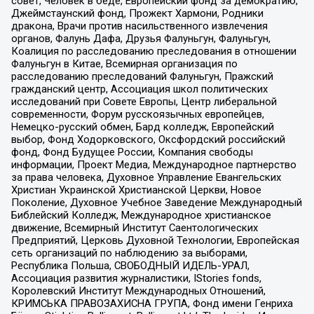
совет, Человек в беде, Европейский фонд за демократию,
Джеймстаунский фонд, Прожект Хармони, Родники
дракона, Врачи против насильственного извлечения
органов, Фалунь Дафа, Друзья Фалуньгун, Фалуньгун,
Коалиция по расследованию преследования в отношении
Фалуньгун в Китае, Всемирная организация по
расследованию преследований Фалуньгун, Пражский
гражданский центр, Ассоциация школ политических
исследований при Совете Европы, Центр либеральной
современности, Форум русскоязычных европейцев,
Немецко-русский обмен, Бард колледж, Европейский
выбор, Фонд Ходорковского, Оксфордский российский
фонд, Фонд Будущее России, Компания свободы
информации, Проект Медиа, Международное партнерство
за права человека, Духовное Управление Евангельских
Христиан Украинской Христианской Церкви, Новое
Поколение, Духовное Учебное Заведение Международный
Библейский Колледж, Международное христианское
движение, Всемирный Институт Саентологических
Предприятий, Церковь Духовной Технологии, Европейская
сеть организаций по наблюдению за выборами,
Республика Польша, СВОБОДНЫЙ ИДЕЛЬ-УРАЛ,
Ассоциация развития журналистики, IStories fonds,
Королевский Институт Международных Отношений,
КРИМСЬКА ПРАВОЗАХИСНА ГРУПА, Фонд имени Генриха