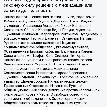
законную силу решение о ликвидации или
запрете деятельности:
Национал-большевистская партия, ВЕК РА, Рада земли
Кубанской Духовно Родовой Державы Русь, Община
Духовного Управления Асгардской Веси Беловодья,
Славянская Община Капища Веды Перуна, Мужская
Духовная Семинария Староверов-Инглингов, Нурджулар, К
Богодержавию, Таблиги Джамаат, Свидетели Иеговы,
Русское национальное единство, Национал-
социалистическое общество, Джамаат мувахидов,
Объединенный Вилайат Кабарды, Балкарии и Карачая,
Союз славян, Ат-Такфир Валь-Хиджра, Пит Буль,
Национал-социалистическая рабочая партия России,
Славянский союз, Формат-18, Благородный Орден
Дьявола, Армия воли народа, Национальная
Социалистическая Инициатива города Череповца,
Духовно-Родовая Держава Русь, Русское национальное
единство, Древнерусской Инглистической церкви
Православных Староверов-Инглингов, Русский
общенациональный союз, Движение против нелегальной
иммиграции, Кровь и Честь, О свободе совести и о
религиозных объединениях, Омская организация
общественного политического движения Русское