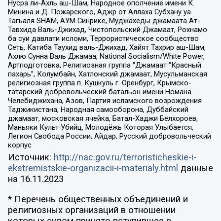
Нусра ли-Ахль аш-Шам, Народное ополчение имени К.
Минина и Д. Пожарского, Аджр от Аллаха Субхану уа
Тагьаля SHAM, АУМ Синрике, Муджахеды джамаата Ат-
Тавхида Валь-Джихад, Чистопольский Джамаат, Рохнамо
ба суи давлати исломи, Террористическое сообщество
Сеть, Катиба Таухид валь-Джихад, Хайят Тахрир аш-Шам,
Ахлю Сунна Валь Джамаа, National Socialism/White Power,
Артподготовка, Религиозная группа “Джамаат “Красный
пахарь”, Колумбайн, Хатлонский джамаат, Мусульманская
религиозная группа п. Кушкуль г. Оренбург, Крымско-
татарский добровольческий батальон имени Номана
Челебиджихана, Азов, Партия исламского возрождения
Таджикистана, Народная самооборона, Дуббайский
джамаат, московская ячейка, Батал-Хаджи Белхороев,
Маньяки Культ Убийц, Молодёжь Которая Улыбается,
Легион Свобода России, Айдар, Русский добровольческий
корпус
Источник:
http://nac.gov.ru/terroristicheskie-i-
ekstremistskie-organizacii-i-materialy.html
данные
на
16.11.2023
* Перечень общественных объединений и
религиозных организаций в отношении
которых судом принято вступившее в