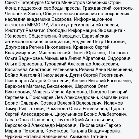
Санкт-Петербурге Совета Министров Северных Стран,
Фонд поддержки свободы прессы, Гражданский контроль,
Человек и Закон, Общественная комиссия по сохранению
наследия академика Сахарова, Информационное
агентство МЕМО. РУ, Институт региональной прессы,
Институт Развития Свободы Информации, Экозащита!-
Женсовет, Общественный вердикт, Евразийская
антимонопольная ассоциация, Бедушев Петр Петрович,
Дзугкоева Регина Николаевна, Кривенко Сергей
Владимирович, Милославский Павел Юрьевич, Шнырова
Ольга Вадимовна, Чанышева Лилия Айратовна, Сидорович
Ольга Борисовна, Туровский Александр Алексеевич,
Васильева Анастасия Евгеньевна, Ривина Анна Валерьевна,
Бойко Анатолий Николаевич, Дугин Сергей Георгиевич,
Пивоваров Андрей Сергеевич, Аверин Виталий Евгеньевич,
Барахоев Магомед Бекханович, Шарипков Олег
Викторович, Мошель Ирина Ароновна, Шведов Григорий
Сергеевич, Пономарев Лев Александрович, Каргалицкий
Борис Юльевич, Созаев Валерий Валерьевич, Исламов
Тимур Рифгатович, Романова Ольга Евгеньевна, Щаров
Сергей Алексадрович, Цирульников Борис Альбертович,
Гасан Ольга Павловна, Паутов Юрий Анатольевич,
Верховский Александр Маркович, Пислакова-Паркер
Марина Петровна, Кочеткова Татьяна Владимировна,
Чуркина Наталья Валерьевна, Акимова Татьяна