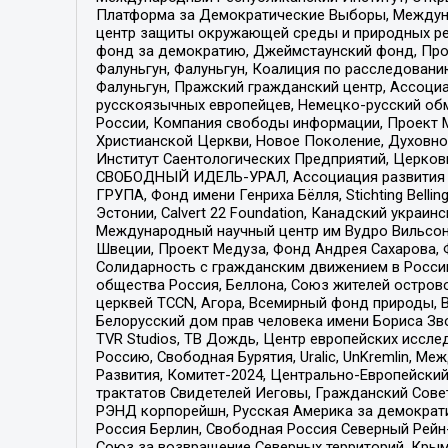
Платформа за Демократические Выборы, Междуна
центр защиты окружающей среды и природных ресу
фонд за демократию, Джеймстаунский фонд, Прож
Фалуньгун, Фалуньгун, Коалиция по расследован
Фалуньгун, Пражский гражданский центр, Ассоци
русскоязычных европейцев, Немецко-русский об
России, Компания свободы информации, Проект М
Христианской Церкви, Новое Поколение, Духовн
Институт Саентологических Предприятий, Церков
СВОБОДНЫЙ ИДЕЛЬ-УРАЛ, Ассоциация развития ж
ГРУПА, Фонд имени Генриха Бёлля, Stichting Bellin
Эстонии, Calvert 22 Foundation, Канадский укра
Международный научный центр им Вудро Вильсона
Швеции, Проект Медуза, Фонд Андрея Сахарова, Ф
Солидарность с гражданским движением в России 
общества Россия, Беллона, Союз жителей острово
церквей TCCN, Агора, Всемирный фонд природы, B
Белорусский дом прав человека имени Бориса Зво
TVR Studios, ТВ Дождь, Центр европейских иссл
Россию, Свободная Бурятия, Uralic, UnKremlin, 
Развития, Комитет-2024, Центрально-Европейски
трактатов Свидетелей Иеговы, Гражданский Совет
РЭНД корпорейшн, Русская Америка за демократи
Россия Берлин, Свободная Россия Северный Рейн-В
Союз за возвращение Северных территорий, Крымско