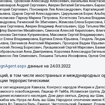
совна, Туровский Александр Алексеевич, Васильева Анастасия
Пивоваров Андрей Сергеевич, Аверин Виталий Евгеньевич, Бара
горий Сергеевич, Пономарев Лев Александрович, Каргалицкий 
ньевна, Щаров Сергей Алексадрович, Цирульников Борис Альбер
ислакова-Паркер Марина Петровна, Кочеткова Татьяна Владими
сандровна, Рачинский Ян Збигневич, Жемкова Елена Борисовна,
лана Сергеевна, Аверин Владимир Анатольевич, Щур Татьяна М
фтер Валентин Михайлович, Симонов Алексей Кириллович, Флиг
женова Светлана Куприяновна, Максимов Сергей Владимирович, 
кс Елена Владимировна, Буртина Елена Юрьевна, Гендель Людм
евна, Свечников Анатолий Мариевич, Прохоров Вадим Юрьевич
инский Леонид Борисович, Лукашевский Сергей Маркович, Бахм
Добровольская Анна Дмитриевна, Королева Александра Евгенье
евинсон Лев Семенович, Локшина Татьяна Иосифовна, Орлов Ол
ignAgent.aspx
данные на
24.03.2022
ций, в том числе иностранных и международных ор
ции террористическими:
ил моджахедов Кавказа, Конгресс народов Ичкерии и Дагеста
ламского освобождения, Лашкар-И-Тайба, Исламская группа, Дв
ения исламского наследия, Дом двух святых, Джунд аш-Шам, 
жабха аль-Нусра ли-Ахль аш-Шам, Народное ополчение имени К.
ата Ат-Тавхида Валь-Джихад, Чистопольский Джамаат, Рохнам