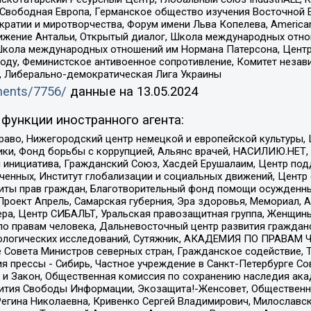
 Свободная Европа, Германское общество изучения Восточной 
и и миротворчества, Форум имени Льва Копелева, American Counci
ое движение Антальи, Открытый диалог, Школа международных отн
Школа международных отношений им Нормана Патерсона, Центр
ду, Феминистское антивоенное сопротивление, Комитет независ
а, Либерально-демократическая Лига Украины
uments/7756/
данные на
13.05.2024
функции иностранного агента:
раво, Нижегородский центр немецкой и европейской культуры,
тики, Фонд борьбы с коррупцией, Альянс врачей, НАСИЛИЮ.НЕТ,
я инициатива, Гражданский Союз, Хасдей Ерушалаим, Центр по
юченных, Институт глобализации и социальных движений, Цент
ты прав граждан, Благотворительный фонд помощи осужденным
а, Проект Апрель, Самарская губерния, Эра здоровья, Мемориал
ера, Центр СИБАЛЬТ, Уральская правозащитная группа, Женщины
по правам человека, Дальневосточный центр развития гражданс
ологических исследований, Сутяжник, АКАДЕМИЯ ПО ПРАВАМ Ч
е Совета Министров северных стран, Гражданское содействие,
я прессы - Сибирь, Частное учреждение в Санкт-Петербурге С
 и Закон, Общественная комиссия по сохранению наследия ак
звития Свободы Информации, Экозащита!-Женсовет, Общественн
Регина Николаевна, Кривенко Сергей Владимирович, Милославс