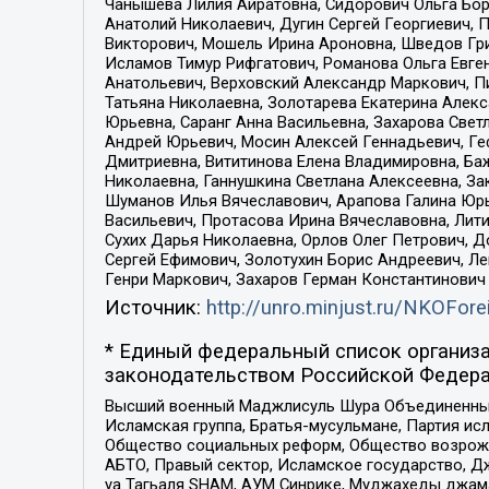
Чанышева Лилия Айратовна, Сидорович Ольга Бори
Анатолий Николаевич, Дугин Сергей Георгиевич, 
Викторович, Мошель Ирина Ароновна, Шведов Гри
Исламов Тимур Рифгатович, Романова Ольга Евге
Анатольевич, Верховский Александр Маркович, П
Татьяна Николаевна, Золотарева Екатерина Алек
Юрьевна, Саранг Анна Васильевна, Захарова Свет
Андрей Юрьевич, Мосин Алексей Геннадьевич, Ге
Дмитриевна, Вититинова Елена Владимировна, Ба
Николаевна, Ганнушкина Светлана Алексеевна, За
Шуманов Илья Вячеславович, Арапова Галина Юрь
Васильевич, Протасова Ирина Вячеславовна, Лит
Сухих Дарья Николаевна, Орлов Олег Петрович, 
Сергей Ефимович, Золотухин Борис Андреевич, Л
Генри Маркович, Захаров Герман Константинович
Источник:
http://unro.minjust.ru/NKOFore
* Единый федеральный список организа
законодательством Российской Федера
Высший военный Маджлисуль Шура Объединенных с
Исламская группа, Братья-мусульмане, Партия ис
Общество социальных реформ, Общество возрожд
АБТО, Правый сектор, Исламское государство, Д
уа Тагьаля SHAM, АУМ Синрике, Муджахеды джама