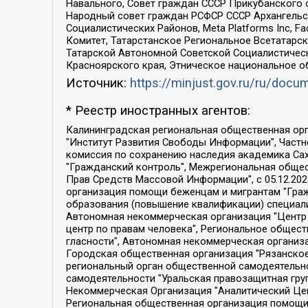
Навального, Совет граждан СССР Прикубанского 
Народный совет граждан РСФСР СССР Архангельск
Социалистических Районов, Meta Platforms Inc, 
Комитет, Татарстанское Региональное Всетатар
Татарской Автономной Советской Социалистическ
Красноярского края, Этническое национальное о
Источник:
https://minjust.gov.ru/ru/doc
* Реестр иностранных агентов:
Калининградская региональная общественная организация "Экозащита!-Женсовет", Фонд содействия защите прав и свобод граждан "Общественный вердикт", Фонд "Институт Развития Свободы Информации", Частное учреждение "Информационное агентство МЕМО. РУ", Региональная общественная организация "Общественная комиссия по сохранению наследия академика Сахарова", Фонд поддержки свободы прессы, Санкт-Петербургская общественная правозащитная организация "Гражданский контроль", Межрегиональная общественная организация "Информационно-просветительский центр "Мемориал", Региональный Фонд "Центр Защиты Прав Средств Массовой Информации", с 05.12.2023 Фонд "Центр Защиты Прав Средств массовой информации", Региональная общественная благотворительная организация помощи беженцам и мигрантам "Гражданское содействие", Негосударственное образовательное учреждение дополнительного профессионального образования (повышение квалификации) специалистов "АКАДЕМИЯ ПО ПРАВАМ ЧЕЛОВЕКА", Свердловская региональная общественная организация "Сутяжник", Автономная некоммерческая организация "Центр независимых социологических исследований", Союз общественных объединений "Российский исследовательский центр по правам человека", Региональное общественное учреждение научно-информационный центр "МЕМОРИАЛ", Некоммерческая организация "Фонд защиты гласности", Автономная некоммерческая организация "Институт прав человека", Городская общественная организация "Екатеринбургское общество "МЕМОРИАЛ", Городская общественная организация "Рязанское историко-просветительское и правозащитное общество "Мемориал" (Рязанский Мемориал), Челябинский региональный орган общественной самодеятельности – женское общественное объединение "Женщины Евразии", Челябинский региональный орган общественной самодеятельности "Уральская правозащитная группа", Фонд содействия защите здоровья и социальной справедливости имени Андрея Рылькова, Автономная Некоммерческая Организация "Аналитический Центр Юрия Левады", Автономная некоммерческая организация социальной поддержки населения "Проект Апрель", Региональная общественная организация помощи женщинам и детям, находящимся в кризисной ситуации "Информационно-методический центр "Анна", Фонд содействия развитию массовых коммуникаций и правовому просвещению "Так-так-Так", Фонд содействия устойчивому развитию "Серебряная тайга", Свердловский региональный общественный фонд социальных проектов "Новое время", "Idel.Реалии", Кавказ.Реалии, Крым.Реалии, Телеканал Настоящее Время, Татаро-башкирская служба Радио Свобода (Azatliq Radiosi), Радио Свободная Европа/Радио Свобода (PCE/PC), "Сибирь.Реалии", "Фактограф", Благотворительный фонд помощи осужденным и их семьям, Автономная некоммерческая организация "Институт глобализации и социальных движений", Фонд "В защиту прав заключенных", Частное учреждение "Центр поддержки и содействия развитию средств массовой информации", Пензенский региональный общественный благотворительный фонд "Гражданский союз", "Север.Реалии", Некоммерческая организация Фонд "Правовая инициатива", 