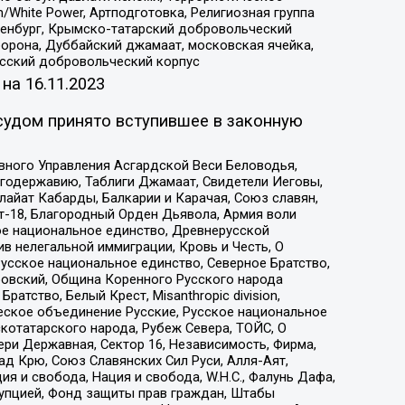
/White Power, Артподготовка, Религиозная группа
Оренбург, Крымско-татарский добровольческий
орона, Дуббайский джамаат, московская ячейка,
усский добровольческий корпус
 на
16.11.2023
судом принято вступившее в законную
вного Управления Асгардской Веси Беловодья,
годержавию, Таблиги Джамаат, Свидетели Иеговы,
айат Кабарды, Балкарии и Карачая, Союз славян,
т-18, Благородный Орден Дьявола, Армия воли
ое национальное единство, Древнерусской
 нелегальной иммиграции, Кровь и Честь, О
усское национальное единство, Северное Братство,
ровский, Община Коренного Русского народа
атство, Белый Крест, Misanthropic division,
еское объединение Русские, Русское национальное
котатарского народа, Рубеж Севера, ТОЙС, О
ри Державная, Сектор 16, Независимость, Фирма,
д Крю, Союз Славянских Сил Руси, Алля-Аят,
я и свобода, Нация и свобода, W.H.С., Фалунь Дафа,
рупцией, Фонд защиты прав граждан, Штабы