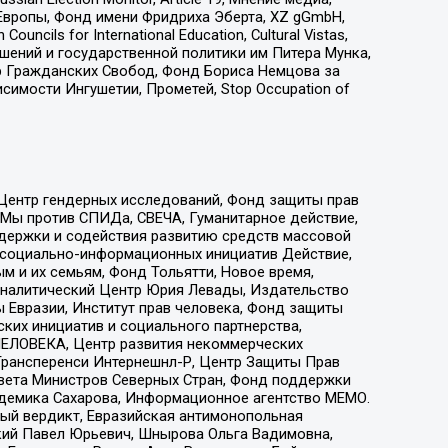
Европы, Фонд имени Фридриха Эберта, XZ gGmbH,
ls for International Education, Cultural Vistas,
ошений и государственной политики им Питера Мунка,
 Гражданских Свобод, Фонд Бориса Немцова за
имости Ингушетии, Прометей, Stop Occupation of
 Центр гендерных исследований, Фонд защиты прав
 Мы против СПИДа, СВЕЧА, Гуманитарное действие,
ддержки и содействия развитию средств массовой
р социально-информационных инициатив Действие,
 и их семьям, Фонд Тольятти, Новое время,
, Аналитический Центр Юрия Левады, Издательство
 Евразии, Институт прав человека, Фонд защиты
ких инициатив и социального партнерства,
ЕЛОВЕКА, Центр развития некоммерческих
 Трансперенси Интернешнл-Р, Центр Защиты Прав
овета Министров Северных Стран, Фонд поддержки
адемика Сахарова, Информационное агентство МЕМО.
ый вердикт, Евразийская антимонопольная
кий Павел Юрьевич, Шнырова Ольга Вадимовна,