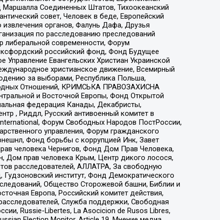
 Маршалла Соединенных Штатов, Тихоокеанский
нтический совет, Человек в беде, Европейский
 извлечения органов, Фалунь Дафа, Друзья
рганизация по расследованию преследований
тр либеральной современности, Форум
 Оксфордский российский фонд, Фонд Будущее
е Управление Евангельских Христиан Украинской
еждународное христианское движение, Всемирный
людению за выборами, Республика Польша,
народных Отношений, КРИМСЬКА ПРАВОЗАХИСНА
ы Центральной и Восточной Европы, Фонд Открытой
иональная федерация Канады, Декабристы,
тр , Риддл, Русский антивоенный комитет в
nternational, Форум Свободных Народов ПостРоссии,
дарственного управления, Форум гражданского
рнешнл, Фонд борьбы с коррупцией Инк, Завет
прав человека Чернигов, Фонд Дом Прав Человека,
н, Дом прав человека Крым, Центр дикого лосося,
стов расследователей, АЛЛАТРА, За свободную
д, Гудзоновский институт, Фонд Демократического
сследований, Общество Сторожевой башни, Библии и
сточная Европа, Российский комитет действия,
-расследователей, Служба поддержки, Свободная
 Russie-Libertes, La Asocicion de Rusos Libres,
an Election Monitor, Article 19, Мнение медиа,