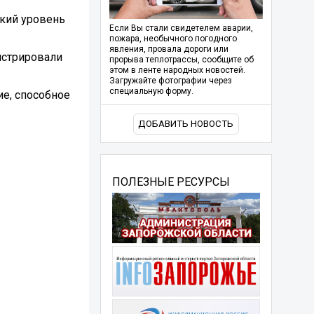
окий уровень
Если Вы стали свидетелем аварии,
пожара, необычного погодного
явления, провала дороги или
нстрировали
прорыва теплотрассы, сообщите об
этом в ленте народных новостей.
Загружайте фотографии через
специальную форму.
ие, способное
ДОБАВИТЬ НОВОСТЬ
ПОЛЕЗНЫЕ РЕСУРСЫ