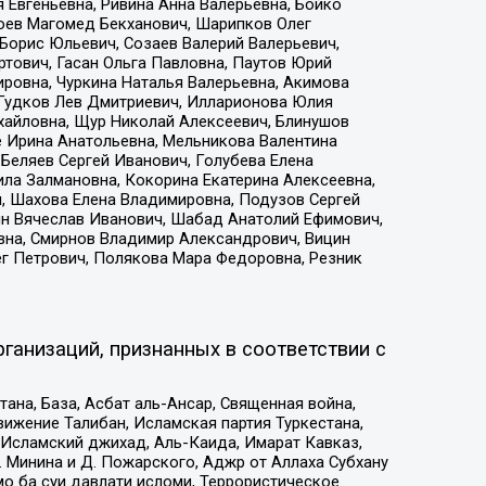
 Евгеньевна, Ривина Анна Валерьевна, Бойко
хоев Магомед Бекханович, Шарипков Олег
Борис Юльевич, Созаев Валерий Валерьевич,
тович, Гасан Ольга Павловна, Паутов Юрий
ровна, Чуркина Наталья Валерьевна, Акимова
 Гудков Лев Дмитриевич, Илларионова Юлия
ихайловна, Щур Николай Алексеевич, Блинушов
е Ирина Анатольевна, Мельникова Валентина
Беляев Сергей Иванович, Голубева Елена
ила Залмановна, Кокорина Екатерина Алексеевна,
, Шахова Елена Владимировна, Подузов Сергей
ин Вячеслав Иванович, Шабад Анатолий Ефимович,
вна, Смирнов Владимир Александрович, Вицин
ег Петрович, Полякова Мара Федоровна, Резник
ганизаций, признанных в соответствии с
на, База, Асбат аль-Ансар, Священная война,
ижение Талибан, Исламская партия Туркестана,
Исламский джихад, Аль-Каида, Имарат Кавказ,
 Минина и Д. Пожарского, Аджр от Аллаха Субхану
о ба суи давлати исломи, Террористическое