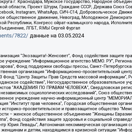
округа г. Краснодара, Мужское государство, Народное объедин
ой области, Проект Штурм, Граждане СССР, Держава Союз Сов
Facebook, Instagram, WhatsApp, СИЧ-С14, Добровольческое Движ
ское общественное движение, Невоград, Молодежное Демократ
ой Республики, Конгресс ойрат-калмыцкого народа, Исполнит
бъединение, ЛГБТ, Я.МЫ Сергей Фургал
uments/7822/
данные на
03.05.2024
Общество с ограниченной ответственностью "Радио Свободная Европа/Радио Свобода", Чешское информационное агентство "MEDIUM-ORIENT", Красноярская региональная общественная организация "Мы против СПИДа", Камалягин Денис Николаевич, Маркелов Сергей Евгеньевич, Пономарев Лев Александрович, Савицкая Людмила Алексеевна, Автономная некоммерческая организация "Центр по работе с проблемой насилия "НАСИЛИЮ.НЕТ", Межрегиональный профессиональный союз работников здравоохранения "Альянс врачей", Юридическое лицо, зарегистрированное в Латвийской Республике, SIA "Medusa Project" (регистрационный номер 40103797863, дата регистрации 10.06.2014), Некоммерческая организация "Фонд по борьбе с коррупцией", Автономная некоммерческая организация "Институт права и публичной политики", Баданин Роман Сергеевич, Гликин Максим Александрович, Железнова Мария Михайловна, Лукьянова Юлия Сергеевна, Маетная Елизавета Витальевна, Маняхин Петр Борисович, Чуракова Ольга Владимировна, Ярош Юлия Петровна, Юридическое лицо "The Insider SIA", зарегистрированное в Риге, Латвийская Республика (дата регистрации 26.06.2015), являющееся администратором доменного имени интернет-издания "The Insider SIA", https://theins.ru, Постернак Алексей Евгеньевич, Рубин Михаил Аркадьевич, Анин Роман Александрович, Юридическое лицо Istories fonds, зарегистрированное в Латвийской Республике (регистрационный номер 50008295751, дата регистрации 24.02.2020), Великовский Дмитрий Александрович, Долинина Ирина Николаевна, Мароховская Алеся Алексеевна, Шлейнов Роман Юрьевич, Шмагун Олеся Валентиновна, Общество с ограниченной ответственностью "Альтаир 2021", Общество с ограниченной ответственностью "Вега 2021", Общество с ограниченной ответственностью "Главный редактор 2021", Общество с ограниченной ответственностью "Ромашки монолит", Важенков Артем Валерьевич, Ивановская областная общественная организация "Центр гендерных исследований", Гурман Юрий Альбертович, Медиапроект "ОВД-Инфо", Егоров Владимир Владимирович, Жилинский Владимир Александрович, Общество с ограниченной ответственностью "ЗП", Иванова София Юрьевна, Карезина Инна Павловна, Кильтау Екатерина Викторовна, Петров Алексей Викторович, Пискунов Сергей Евгеньевич, Смирнов Сергей Сергеевич, Тихонов Михаил Сергеевич, Общество с ограниченной ответственностью "ЖУРНАЛИСТ-ИНОСТРАННЫЙ АГЕНТ", Арапова Галина Юрьевна, Вольтская Татьяна Анатольевна, Американская компания "Mason G.E.S. Anonymous Foundation" (США), являющаяся владельцем интернет-издания https://mnews.world/, Компания "Stichting Bellingcat", зарегистрированная в Нидерландах (дата регистрации 11.07.2018), Захаров Андрей Вячеславович, Клепиковская Екатерина Дмитриевна, Общество с ограниченной ответственностью "МЕМО", Перл Роман Александрович, Симонов Евгений Алексеевич, Соловьева Елена Анатольевна, Сотников Даниил Владимирович, Сурначева Елизавета Дмитриевна, Автономная некоммерческая организация по защите прав человека и информированию населения "Якутия – Наше Мнение", Общество с ограниченной ответственностью "Москоу диджитал медиа", с 26.01.2023 Общество с ограниченной ответственностью "Чайка Белые сады", Ветошкина Валерия Валерьевна, Заговора Максим Александрович, Межрегиональное общественное движение "Российская ЛГБТ - сеть", Оленичев Максим Владимирович, Павлов Иван Юрьевич, Скворцова Елена Сергеевна, Общество с ограниченной ответственностью "Как бы инагент", Кочетков Игорь Викторович, Общество с ограниченной ответственностью "Честные выборы", Еланчик Олег Александрович, Общество с ограниченной ответственностью "Нобелевский призыв", Гималова Регина Эмилевна, Григорьев Андрей Валерьевич, Григорьева Алина Александровна, Ассоциация по содействию защите прав призывников, альтернативнослужащих и военнослужащих "Правозащитная группа "Гражданин.Армия.Право", Хисамова Регина Фаритовна, Автономная некоммерческая организация по реализа