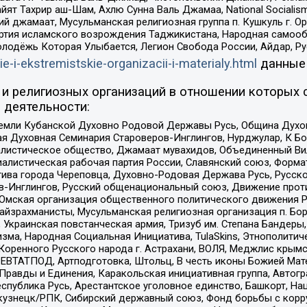
ят Тахрир аш-Шам, Ахлю Сунна Валь Джамаа, National Socialism
ий джамаат, Мусульманская религиозная группа п. Кушкуль г. 
ртия исламского возрождения Таджикистана, Народная самооб
олодёжь Которая Улыбается, Легион Свобода России, Айдар, Р
ie-i-ekstremistskie-organizacii-i-materialy.html
данные
и религиозных организаций в отношении которых 
 деятельности:
земли Кубанской Духовно Родовой Державы Русь, Община Духо
 Духовная Семинария Староверов-Инглингов, Нурджулар, К Бо
листическое общество, Джамаат мувахидов, Объединенный Вил
иалистическая рабочая партия России, Славянский союз, Форма
ива города Череповца, Духовно-Родовая Держава Русь, Русск
-Инглингов, Русский общенациональный союз, Движение против
 Омская организация общественного политического движения Р
йзрахманисты, Мусульманская религиозная организация п. Бо
краинская повстанческая армия, Тризуб им. Степана Бандеры, Бр
зма, Народная Социальная Инициатива, TulaSkins, Этнополитич
оренного Русского народа г. Астрахани, ВОЛЯ, Меджлис крымс
РЕВТАТПОД, Артподготовка, Штольц, В честь иконы Божией Мате
равды и Единения, Каракольская инициативная группа, Автогра
спублика Русь, Арестантское уголовное единство, Башкорт, Наци
окузнецк/РПК, Сибирский державный союз, Фонд борьбы с кор