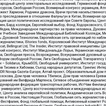
родный центр электоральных исследований, Германский фонд
рсов, Свободная Россия, Всемирный конгресс украинцев, Атла
ект Хармони, Родники дракона, Врачи против насильственного
ию преследования в отношении Фалуньгун в Китае, Всемирная о
ация школ политических исследований при Совете Европы, Цен
мен, Бард колледж, Европейский выбор, Фонд Ходорковского,
едиа, Международное партнерство за права человека, Духовно
ое Учебное Заведение Международный Библейский Колледж, М
ь Духовной Технологии, Европейская сеть организаций по наб
урналистики, IStories fonds, Королевский Институт Между
gcat, Bellingcat Ltd, The Insider, Институт правовой инициатив
инский конгресс, Институт Макдональда-Лорье, Украинская нац
, Свободная пресса, Возрождение, Всеукраинский духовный цен
орум свободной России, Лига Свободных Наций, Transparеncy I
– Solidarus, КрымSOS, Свободный университет, Институт госу
в Тисима и Хабомаи, Съезд народных депутатов, Гринпис Инте
DR Novaja Gazeta-Europe, Алтай проект, Образовательный дом 
зскова, Дом прав человека Тбилиси, Дом прав человека Ерева
едований им Вилфрида Мартенса, Сетевое объединение журнали
Международная федерация транспортных рабочих, ИстЧам Финлан
й университет, Центр восточноевропейских и международных и
, Центр анализа европейской политики, Академическая сеть Во
ю в России, Настоящая Россия, Глобальная сеть журналистов
естфалия, Фонд глобальной помощи, Антивоенный комитет России,
татарский Ресурсный Центр, Глобальный союз IndustriALL, Russi