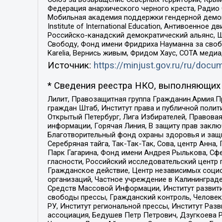
Федерация анархического черного креста, Радио
Мобильная академия поддержки гендерной демократи
Institute of International Education, Антивоенн
Российско-канадский демократический альянс, 
Свободу, Фонд имени Фридриха Науманна за свобо
Karelia, Вернись живым, Фридом Хаус, СОТА меди
Источник:
https://minjust.gov.ru/ru/doc
* Сведения реестра НКО, выполняющих 
Лилит, Правозащитная группа Гражданин.Армия.П
граждан Штаб, Институт права и публичной поли
Открытый Петербург, Лига Избирателей, Правова
информации, Горячая Линия, В защиту прав закл
Благотворительный фонд охраны здоровья и защи
Серебряная тайга, Так-Так-Так, Сова, центр Анн
Парк Гагарина, Фонд имени Андрея Рылькова, Сф
гласности, Российский исследовательский центр 
Гражданское действие, Центр независимых соци
организаций, Частное учреждение в Калининград
Средств Массовой Информации, Институт развити
свободы прессы, Гражданский контроль, Человек
РУ, Институт региональной прессы, Институт Ра
ассоциация, Бедушев Петр Петрович, Дзугкоева 