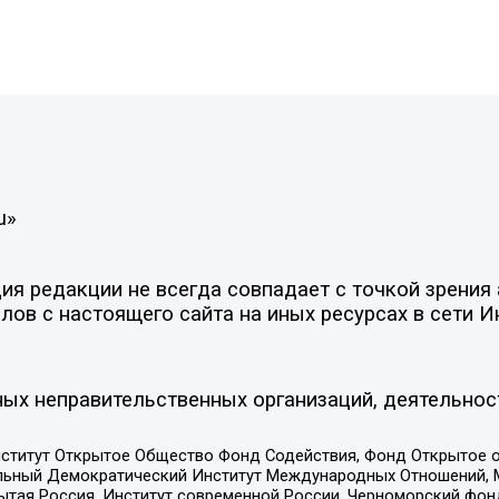
u»
я редакции не всегда совпадает с точкой зрения 
ов с настоящего сайта на иных ресурсах в сети И
ых неправительственных организаций, деятельнос
ститут Открытое Общество Фонд Содействия, Фонд Открытое 
альный Демократический Институт Международных Отношений,
тая Россия, Институт современной России, Черноморский фонд