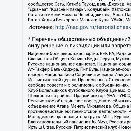
сообщество Сеть, Катиба Таухид валь-Джихад, Хай
“Джамаат “Красный пахарь”, Колумбайн, Хатлонск
батальон имени Номана Челебиджихана, Азов, Па
Батал-Хаджи Белхороев, Маньяки Культ Убийц, М
Источник:
http://nac.gov.ru/terroristichesk
* Перечень общественных объединений 
силу решение о ликвидации или запрете
Национал-большевистская партия, ВЕК РА, Рада 
Славянская Община Капища Веды Перуна, Мужская
Русское национальное единство, Национал-социа
Ат-Такфир Валь-Хиджра, Пит Буль, Национал-соц
народа, Национальная Социалистическая Инициат
Инглистической церкви Православных Староверов
свободе совести и о религиозных объединениях,
Клуб Болельщиков Футбольного Клуба Динамо, Фа
Щелковского района, Правый сектор, УНА - УНСО, У
Религиозное объединение последователей инглии
объединение Атака, Мечеть Мирмамеда, Община К
противодействии экстремистской деятельности, 
Молодежная правозащитная группа МПГ, Курсом П
Благотворительный пансионат Ак Умут, Русская ре
Иртыш Ultras, Русский Патриотический клуб-Нов