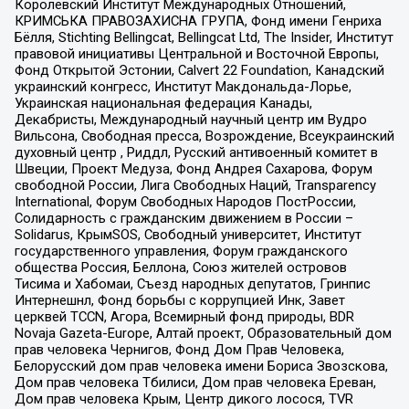
Королевский Институт Международных Отношений,
КРИМСЬКА ПРАВОЗАХИСНА ГРУПА, Фонд имени Генриха
Бёлля, Stichting Bellingcat, Bellingcat Ltd, The Insider, Институт
правовой инициативы Центральной и Восточной Европы,
Фонд Открытой Эстонии, Calvert 22 Foundation, Канадский
украинский конгресс, Институт Макдональда-Лорье,
Украинская национальная федерация Канады,
Декабристы, Международный научный центр им Вудро
Вильсона, Свободная пресса, Возрождение, Всеукраинский
духовный центр , Риддл, Русский антивоенный комитет в
Швеции, Проект Медуза, Фонд Андрея Сахарова, Форум
свободной России, Лига Свободных Наций, Transparеncy
International, Форум Свободных Народов ПостРоссии,
Солидарность с гражданским движением в России –
Solidarus, КрымSOS, Свободный университет, Институт
государственного управления, Форум гражданского
общества Россия, Беллона, Союз жителей островов
Тисима и Хабомаи, Съезд народных депутатов, Гринпис
Интернешнл, Фонд борьбы с коррупцией Инк, Завет
церквей TCCN, Агора, Всемирный фонд природы, BDR
Novaja Gazeta-Europe, Алтай проект, Образовательный дом
прав человека Чернигов, Фонд Дом Прав Человека,
Белорусский дом прав человека имени Бориса Звозскова,
Дом прав человека Тбилиси, Дом прав человека Ереван,
Дом прав человека Крым, Центр дикого лосося, TVR