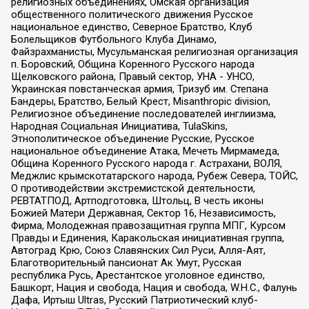
религиозных объединениях, Омская организация
общественного политического движения Русское
национальное единство, Северное Братство, Клуб
Болельщиков Футбольного Клуба Динамо,
Файзрахманисты, Мусульманская религиозная организация
п. Боровский, Община Коренного Русского народа
Щелковского района, Правый сектор, УНА - УНСО,
Украинская повстанческая армия, Тризуб им. Степана
Бандеры, Братство, Белый Крест, Misanthropic division,
Религиозное объединение последователей инглиизма,
Народная Социальная Инициатива, TulaSkins,
Этнополитическое объединение Русские, Русское
национальное объединение Атака, Мечеть Мирмамеда,
Община Коренного Русского народа г. Астрахани, ВОЛЯ,
Меджлис крымскотатарского народа, Рубеж Севера, ТОЙС,
О противодействии экстремистской деятельности,
РЕВТАТПОД, Артподготовка, Штольц, В честь иконы
Божией Матери Державная, Сектор 16, Независимость,
Фирма, Молодежная правозащитная группа МПГ, Курсом
Правды и Единения, Каракольская инициативная группа,
Автоград Крю, Союз Славянских Сил Руси, Алля-Аят,
Благотворительный пансионат Ак Умут, Русская
республика Русь, Арестантское уголовное единство,
Башкорт, Нация и свобода, Нация и свобода, W.H.С., Фалунь
Дафа, Иртыш Ultras, Русский Патриотический клуб-