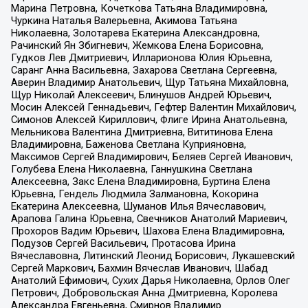
Марина Петровна, Кочеткова Татьяна Владимировна,
Чуркина Наталья Валерьевна, Акимова Татьяна
Николаевна, Золотарева Екатерина Александровна,
Рачинский Ян Збигневич, Жемкова Елена Борисовна,
Гудков Лев Дмитриевич, Илларионова Юлия Юрьевна,
Саранг Анна Васильевна, Захарова Светлана Сергеевна,
Аверин Владимир Анатольевич, Щур Татьяна Михайловна,
Щур Николай Алексеевич, Блинушов Андрей Юрьевич,
Мосин Алексей Геннадьевич, Гефтер Валентин Михайлович,
Симонов Алексей Кириллович, Флиге Ирина Анатольевна,
Мельникова Валентина Дмитриевна, Вититинова Елена
Владимировна, Баженова Светлана Куприяновна,
Максимов Сергей Владимирович, Беляев Сергей Иванович,
Голубева Елена Николаевна, Ганнушкина Светлана
Алексеевна, Закс Елена Владимировна, Буртина Елена
Юрьевна, Гендель Людмила Залмановна, Кокорина
Екатерина Алексеевна, Шуманов Илья Вячеславович,
Арапова Галина Юрьевна, Свечников Анатолий Мариевич,
Прохоров Вадим Юрьевич, Шахова Елена Владимировна,
Подузов Сергей Васильевич, Протасова Ирина
Вячеславовна, Литинский Леонид Борисович, Лукашевский
Сергей Маркович, Бахмин Вячеслав Иванович, Шабад
Анатолий Ефимович, Сухих Дарья Николаевна, Орлов Олег
Петрович, Добровольская Анна Дмитриевна, Королева
Александра Евгеньевна, Смирнов Владимир