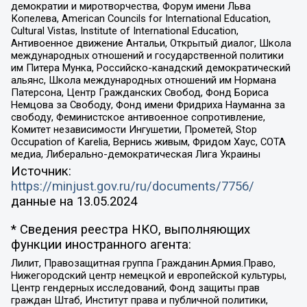
демократии и миротворчества, Форум имени Льва
Копелева, American Councils for International Education,
Cultural Vistas, Institute of International Education,
Антивоенное движение Антальи, Открытый диалог, Школа
международных отношений и государственной политики
им Питера Мунка, Российско-канадский демократический
альянс, Школа международных отношений им Нормана
Патерсона, Центр Гражданских Свобод, Фонд Бориса
Немцова за Свободу, Фонд имени Фридриха Науманна за
свободу, Феминистское антивоенное сопротивление,
Комитет независимости Ингушетии, Прометей, Stop
Occupation of Karelia, Вернись живым, Фридом Хаус, СОТА
медиа, Либерально-демократическая Лига Украины
Источник:
https://minjust.gov.ru/ru/documents/7756/
данные на
13.05.2024
* Сведения реестра НКО, выполняющих
функции иностранного агента:
Лилит, Правозащитная группа Гражданин.Армия.Право,
Нижегородский центр немецкой и европейской культуры,
Центр гендерных исследований, Фонд защиты прав
граждан Штаб, Институт права и публичной политики,