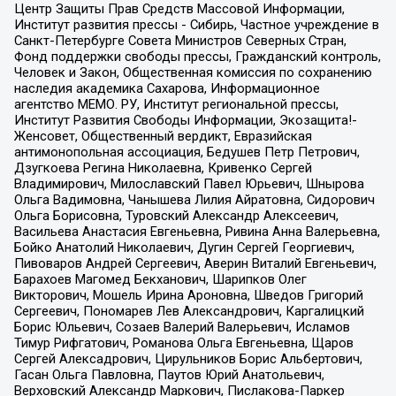
Центр Защиты Прав Средств Массовой Информации,
Институт развития прессы - Сибирь, Частное учреждение в
Санкт-Петербурге Совета Министров Северных Стран,
Фонд поддержки свободы прессы, Гражданский контроль,
Человек и Закон, Общественная комиссия по сохранению
наследия академика Сахарова, Информационное
агентство МЕМО. РУ, Институт региональной прессы,
Институт Развития Свободы Информации, Экозащита!-
Женсовет, Общественный вердикт, Евразийская
антимонопольная ассоциация, Бедушев Петр Петрович,
Дзугкоева Регина Николаевна, Кривенко Сергей
Владимирович, Милославский Павел Юрьевич, Шнырова
Ольга Вадимовна, Чанышева Лилия Айратовна, Сидорович
Ольга Борисовна, Туровский Александр Алексеевич,
Васильева Анастасия Евгеньевна, Ривина Анна Валерьевна,
Бойко Анатолий Николаевич, Дугин Сергей Георгиевич,
Пивоваров Андрей Сергеевич, Аверин Виталий Евгеньевич,
Барахоев Магомед Бекханович, Шарипков Олег
Викторович, Мошель Ирина Ароновна, Шведов Григорий
Сергеевич, Пономарев Лев Александрович, Каргалицкий
Борис Юльевич, Созаев Валерий Валерьевич, Исламов
Тимур Рифгатович, Романова Ольга Евгеньевна, Щаров
Сергей Алексадрович, Цирульников Борис Альбертович,
Гасан Ольга Павловна, Паутов Юрий Анатольевич,
Верховский Александр Маркович, Пислакова-Паркер