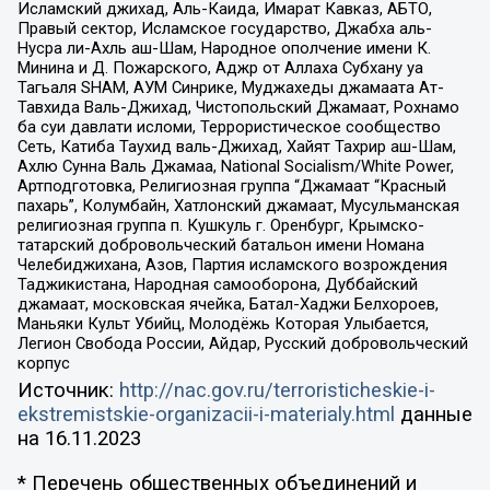
Исламский джихад, Аль-Каида, Имарат Кавказ, АБТО,
Правый сектор, Исламское государство, Джабха аль-
Нусра ли-Ахль аш-Шам, Народное ополчение имени К.
Минина и Д. Пожарского, Аджр от Аллаха Субхану уа
Тагьаля SHAM, АУМ Синрике, Муджахеды джамаата Ат-
Тавхида Валь-Джихад, Чистопольский Джамаат, Рохнамо
ба суи давлати исломи, Террористическое сообщество
Сеть, Катиба Таухид валь-Джихад, Хайят Тахрир аш-Шам,
Ахлю Сунна Валь Джамаа, National Socialism/White Power,
Артподготовка, Религиозная группа “Джамаат “Красный
пахарь”, Колумбайн, Хатлонский джамаат, Мусульманская
религиозная группа п. Кушкуль г. Оренбург, Крымско-
татарский добровольческий батальон имени Номана
Челебиджихана, Азов, Партия исламского возрождения
Таджикистана, Народная самооборона, Дуббайский
джамаат, московская ячейка, Батал-Хаджи Белхороев,
Маньяки Культ Убийц, Молодёжь Которая Улыбается,
Легион Свобода России, Айдар, Русский добровольческий
корпус
Источник:
http://nac.gov.ru/terroristicheskie-i-
ekstremistskie-organizacii-i-materialy.html
данные
на
16.11.2023
* Перечень общественных объединений и