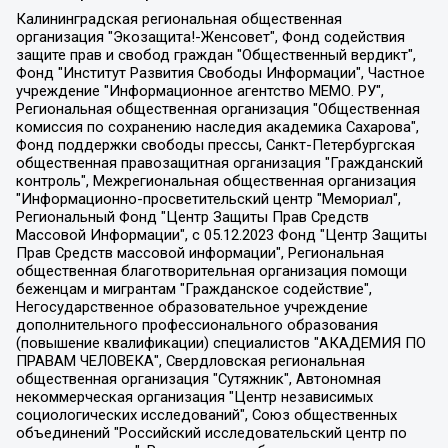
Калининградская региональная общественная организация "Экозащита!-Женсовет", Фонд содействия защите прав и свобод граждан "Общественный вердикт", Фонд "Институт Развития Свободы Информации", Частное учреждение "Информационное агентство МЕМО. РУ", Региональная общественная организация "Общественная комиссия по сохранению наследия академика Сахарова", Фонд поддержки свободы прессы, Санкт-Петербургская общественная правозащитная организация "Гражданский контроль", Межрегиональная общественная организация "Информационно-просветительский центр "Мемориал", Региональный Фонд "Центр Защиты Прав Средств Массовой Информации", с 05.12.2023 Фонд "Центр Защиты Прав Средств массовой информации", Региональная общественная благотворительная организация помощи беженцам и мигрантам "Гражданское содействие", Негосударственное образовательное учреждение дополнительного профессионального образования (повышение квалификации) специалистов "АКАДЕМИЯ ПО ПРАВАМ ЧЕЛОВЕКА", Свердловская региональная общественная организация "Сутяжник", Автономная некоммерческая организация "Центр независимых социологических исследований", Союз общественных объединений "Российский исследовательский центр по правам человека", Региональное общественное учреждение научно-информационный центр "МЕМОРИАЛ", Некоммерческая организация "Фонд защиты гласности", Автономная некоммерческая организация "Институт прав человека", Городская общественная организация "Екатеринбургское общество "МЕМОРИАЛ", Городская общественная организация "Рязанское историко-просветительское и правозащитное общество "Мемориал" (Рязанский Мемориал), Челябинский региональный орган общественной самодеятельности – женское общественное объединение "Женщины Евразии", Челябинский региональный орган общественной самодеятельности "Уральская правозащитная группа", Фонд содействия защите здоровья и социальной справедливости имени Андрея Рылькова, Автономная Некоммерческая Организация "Аналитический Центр Юрия Левады", Автономная некоммерческая организация социальной поддержки населения "Проект Апрель", Региональная общественная организация помощи женщинам и детям, находящимся в кризисной ситуации "Информационно-методический центр "Анна", Фонд содействия развитию массовых коммуникаций и правовому просвещению "Так-так-Так", Фонд содействия устойчивому развитию "Серебряная тайга", Свердловский региональный общественный фонд социальных проектов "Новое время", "Idel.Реалии", Кавказ.Реалии, Крым.Реалии, Телеканал Настоящее Время, Татаро-башкирская служба Радио Свобода (Azatliq Radiosi), Радио Свободная Европа/Радио Свобода (PCE/PC), "Сибирь.Реалии", "Фактограф", Благотворительный фонд помощи осужденным и их семьям, Автономная некоммерческая организация "Институт глобализации и социальных движений", Фонд "В защиту прав заключенных", Частное учреждение "Центр поддержки и содействия развитию средств массовой информации", Пензенский региональный общественный благотворительный фонд "Гражданский союз", "Север.Реалии", Некоммерческая организация Фонд "Правовая инициатива", Общество с ограниченной ответственностью "Радио Свободная Европа/Радио Свобода", Чешское информационное агентство "MEDIUM-ORIENT", Красноярская региональная общественная организация "Мы против СПИДа", Камалягин Денис Николаевич, Маркелов Сергей Евгеньевич, Пономарев Лев Александрович, Савицкая Людмила Алексеевна, Автономная некоммерческая организация "Центр по работе с проблемой насилия "НАСИЛИЮ.НЕТ", Межрегиональный профессиональный союз работников здравоохранения "Альянс врачей", Юридическое лицо, зарегистрированное в Латвийской Республике, SIA "Medusa Project" (регистрационный номер 40103797863, дата регистрации 10.06.2014), Некоммерческая организация "Фонд по борьбе с коррупцией", Автономная некоммерческая организация "Институт права и публичной политики", Баданин Роман Сергеевич, Гликин Максим Александрович, Железнова Мария Михайловна, Лукьянова Юлия Сергеевна, Маетная Елизавета Витальевна, Маняхин Петр Борисович, Чуракова Ольга Владимировна, Ярош Юлия Петровна, Юридическое лицо "The Insider SIA", зарегистрированное в Риге, Латвийская Республика (дата регистрации 26.06.2015), являющееся администратором доменного имени интернет-издания "The Insider SIA", https://theins.ru, Постернак Алексей Евгеньевич, Рубин Михаил Аркадьевич, Анин Роман Александрович, Юридическое лицо Istories fonds, зарегистрированное в Латвийской Республике (регистрационный номер 50008295751, дата регистрации 24.02.2020), Великовский Дмитрий Александрович, Долинина Ирина Николаевна, Мароховская Алеся Алексеевна, Шлейнов Роман Юрьевич, Шмагун Олеся Валентиновна, Общество с ограниченной ответственностью "Альтаир 2021", Общество с ограниченной ответственностью "Вега 2021", Общество с ограниченной ответственностью "Главный редактор 2021", Общество с ограниченной ответственностью "Ромашки монолит", Важенков Артем Валерьевич, Ивановская областная общественная организация "Центр гендерных исследований", Гурман Юрий Альбертович, Медиапроект "ОВД-Инфо", Егоров Владимир Владимирович, Жилинский Владимир Александрович, Общество с ограниченной ответственностью "ЗП", Иванова София Юрьевна, Карезина Инна Павловна, Кильтау Екатерина Викторовна, Петров Алексей Викторович, Пискунов Сергей Евгеньевич, Смирнов Сергей Сергеевич, Тихонов Михаил Сергеевич, Общество с ограниченной ответственностью "ЖУРНАЛИСТ-ИНОСТРАННЫЙ АГЕНТ", Арапова Галина Юрьевна, Вольтская Татьяна Анатольевна, Американская компания "Mason G.E.S. Anonymous Foundation" (США), являющаяся владельцем интернет-издания https://mnews.world/, Компания "Stichting Bellingcat", зарегистрированная в Нидерландах (дата регистрации 11.07.2018), Захаров Андрей Вячеславович, Клепиковская Екатерина Дмитриевна, Общество с ограниченной ответственностью "МЕМО", Перл Роман Александрович, Симонов Евгений Алексеевич, Соловьева Елена Анатольевна, Сотников Даниил Владимирович, Сурначева Елизавета Дмитриевна, Автономная некоммерческая организация по защите прав человека и информированию населения "Якутия – Наше Мнение", Общество с ограниченной ответственностью "Москоу диджитал медиа", с 26.01.2023 Общество с ограниченной ответственностью "Чайка Белые сады", Ветошкина Валерия Валерьевна, Заговора Максим Александрович, Межрегиональное общественное движение "Российская ЛГБТ - сеть", Оленичев Максим Владимирович, Павлов Иван Юрьевич, Скворцова Елена Сергеевна, Общество с ограниченной ответственностью "Как бы инагент", Кочетков Игорь Викторович, Общество с ограниченной ответственностью "Честные выборы", Еланчик Олег Александрович, Общество с ограниченной ответственностью "Нобелевский призыв", Гималова Регина Эмилевна, Григорьев Андрей Валерьевич, Григорьева Алина Александровна, Ассоциация по содействию защите прав призывников, альтернативнослужащих и военнослужащих "Правозащитная группа "Гражданин.Армия.Право", Хисамова Регина Фаритовна, Автономная некоммерческая организация по реализации социально-правовых программ "Лилит", Дальневосточное общественное движение "Маяк", Санкт-Петербургская ЛГБТ-инициативная группа "Выход", Инициативная группа ЛГБТ+ "Реверс", Алексеев Андрей Викторович, Бекбулатова Таисия Львовна, Беляев Иван Михайлович, Владыкина Елена Сергеевна, Гельман Марат Александрович, Никульшина Вероника Юрьевна, Толоконникова Надежда Андреевна, Шендерович Виктор Анатольевич, Общество с ограниченной ответственностью "Данное сообщение", Общество с ограниченной ответственностью Издательский дом "Новая глава", Айнбиндер Александра Александровна, Московский комьюнити-центр для ЛГБТ+инициатив, Благотворительный фонд развития филантропии, Deutsche Welle (Германия, Kurt-Schumacher-Strasse 3, 53113 Bonn), Борзунова Мария Михайловна, Воробьев Виктор Викторович, Голубева Анна Львовна, Константинова Алла Михайловна, Малкова Ирина Владимировна, Мурадов Мурад Абдулгалимович, Осетинская Елизавета Николаевна, Понасенков Евгений Николаевич, Ганапольский Матвей Юрьевич, Киселев Евгений Алексеевич, Борухович Ирина Григорьевна, Дремин Иван Тимофеевич, Дубровский Дмитрий Викторович, Красноярская региональная общественная организация поддержки и развития альтернативных образовательных технологий и межкультурных коммуникаций "ИНТЕРРА", Маяковская Екатерина Алексеевна, Фейгин Марк Захарович, Филимонов Андрей Викторович, Дзугкоева Регина Николаевна, Доброхотов Роман Александрович, Дудь Юрий Александрович, Елкин Сергей Владимирович, Кругликов Кирилл Игоревич, Сабунаева Мария Леонидовна, Семенов Алексей Владимирович, Шаинян Карен Багратович, Шульман Екатерина Михайловна, Асафьев Артур Валерьевич, Вахштайн Виктор Семенович, Венедиктов Алексей Алексеевич, Лушникова Екатерина Евгеньевна, Волков Леонид Михайлович, Невзоров Александр Глебович, Пархоменко Сергей Борисович, Сироткин Ярослав Николаевич, Кара-Мурза Владимир Владимирович, Баранова Наталья Владимировна, Гозман Леонид Яковлевич, Кагарлицкий Борис Юльевич, Климарев Михаил Валерьевич, Милов Владимир Станиславович, Автономная некоммерческая организация Краснодарский центр современного искусства "Типография", Моргенштерн Алишер Тагирович, Соболь Любовь Эдуардовна, Общество с ограниченной ответственностью "ЛИЗА НОРМ", Каспаров Гарри Кимович, Ходорковский Михаил Борисович, Общество с ограниченной ответственностью "Апрельские тезисы", Данилович Ирина Брониславовна, Кашин Олег Владимирович, Петров Николай Владимирович, Пивоваров Алексей Владимирович, Соколов Михаил Владимирович, Цветкова Юлия Владимировна, Чичваркин Евгений Александрович, Комитет против пыток/Команда против пыток, Общество с ограниченной ответственностью "Первый научный", Общество с ограниченной ответственностью "Вертолет и ко", Белоцерковская Вероника Борисовна, Кац Максим Евгеньевич, Лазарева Татьяна Юрьевна, Шаведдинов Руслан Табризович, Яшин Илья Валерьевич, Общество с ограниченной ответственностью "Иноагент ААВ", Алешковский Дмитрий Петрович, Альбац Евгения Марковна, Быков Дмитрий Львович, Галямина Юлия Евгеньевна, Лойко Сергей Леонидович, Мартынов Кирилл Константинович, Медведев Сергей Александрович, Крашенинников Федор Геннадиевич, Гордеева Катерина Вл