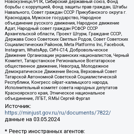
Новокузнецк/РПК, Сибирский державный союз, Фонд
борьбы с коррупцией, Фонд защиты прав граждан, Штабы
Навального, Совет граждан СССР Прикубанского округа г.
Краснодара, Мужское государство, Народное
объединение русского движения, Народное движение
Адат, Народный совет граждан РСФСР СССР
Архангельской области, Проект Штурм, Граждане СССР,
Держава Союз Советских Светлых Родов, Совет Советских
Социалистических Районов, Meta Platforms Inc, Facebook,
Instagram, WhatsApp, СИЧ-С14, Добровольческое
Движение Организации украинских националистов, Черный
Комитет, Татарстанское Региональное Всетатарское
общественное движение, Невоград, Молодежное
Демократическое Движение Весна, Верховный Совет
Татарской Автономной Советской Социалистической
Республики, Конгресс ойрат-калмыцкого народа,
Исполнительный комитет совета народных депутатов
Красноярского края, Этническое национальное
объединение, ЛГБТ, Я.МЫ Сергей Фургал
Источник:
https://minjust.gov.ru/ru/documents/7822/
данные на
03.05.2024
* Реестр иностранных агентов: