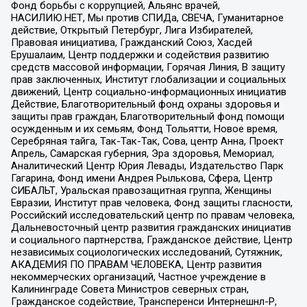
Фонд борьбы с коррупцией, Альянс врачей,
НАСИЛИЮ.НЕТ, Мы против СПИДа, СВЕЧА, Гуманитарное
действие, Открытый Петербург, Лига Избирателей,
Правовая инициатива, Гражданский Союз, Хасдей
Ерушалаим, Центр поддержки и содействия развитию
средств массовой информации, Горячая Линия, В защиту
прав заключенных, Институт глобализации и социальных
движений, Центр социально-информационных инициатив
Действие, Благотворительный фонд охраны здоровья и
защиты прав граждан, Благотворительный фонд помощи
осужденным и их семьям, Фонд Тольятти, Новое время,
Серебряная тайга, Так-Так-Так, Сова, центр Анна, Проект
Апрель, Самарская губерния, Эра здоровья, Мемориал,
Аналитический Центр Юрия Левады, Издательство Парк
Гагарина, Фонд имени Андрея Рылькова, Сфера, Центр
СИБАЛЬТ, Уральская правозащитная группа, Женщины
Евразии, Институт прав человека, Фонд защиты гласности,
Российский исследовательский центр по правам человека,
Дальневосточный центр развития гражданских инициатив
и социального партнерства, Гражданское действие, Центр
независимых социологических исследований, Сутяжник,
АКАДЕМИЯ ПО ПРАВАМ ЧЕЛОВЕКА, Центр развития
некоммерческих организаций, Частное учреждение в
Калининграде Совета Министров северных стран,
Гражданское содействие, Трансперенси Интернешнл-Р,