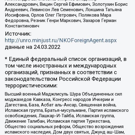
Александрович, Вицин Сергей Ефимович, Золотухин Борис
Андреевич, Левинсон Лев Семенович, Локшина Татьяна
Иосифовна, Орлов Олег Петрович, Полякова Мара
Федоровна, Резник Генри Маркович, Захаров Герман
Константинович
Источник:
http://unro.minjust.ru/NKOForeignAgent.aspx
данные на
24.03.2022
* Единый федеральный список организаций, в
том числе иностранных и международных
организаций, признанных в соответствии с
законодательством Российской Федерации
террористическими:
Высший военный Маджлисуль Шура Объединенных сил
моджахедов Кавказа, Конгресс народов Ичкерии и
Дагестана, База, Асбат аль-Ансар, Священная война,
Исламская группа, Братья-мусульмане, Партия исламского
освобождения, Лашкар-И-Тайба, Исламская группа,
Движение Талибан, Исламская партия Туркестана,
Общество социальных реформ, Общество возрождения
исламского наследия, Дом двух святых, Джунд аш-Шам,