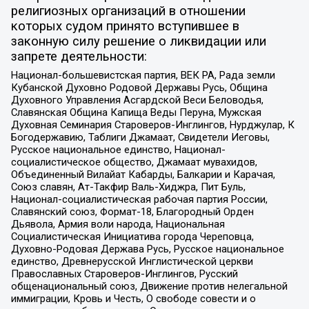
религиозных организаций в отношении
которых судом принято вступившее в
законную силу решение о ликвидации или
запрете деятельности:
Национал-большевистская партия, ВЕК РА, Рада земли
Кубанской Духовно Родовой Державы Русь, Община
Духовного Управления Асгардской Веси Беловодья,
Славянская Община Капища Веды Перуна, Мужская
Духовная Семинария Староверов-Инглингов, Нурджулар, К
Богодержавию, Таблиги Джамаат, Свидетели Иеговы,
Русское национальное единство, Национал-
социалистическое общество, Джамаат мувахидов,
Объединенный Вилайат Кабарды, Балкарии и Карачая,
Союз славян, Ат-Такфир Валь-Хиджра, Пит Буль,
Национал-социалистическая рабочая партия России,
Славянский союз, Формат-18, Благородный Орден
Дьявола, Армия воли народа, Национальная
Социалистическая Инициатива города Череповца,
Духовно-Родовая Держава Русь, Русское национальное
единство, Древнерусской Инглистической церкви
Православных Староверов-Инглингов, Русский
общенациональный союз, Движение против нелегальной
иммиграции, Кровь и Честь, О свободе совести и о