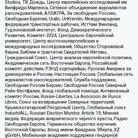
Studios, ТВ Дождь, Центр европейских исследований им
Вилфрида Мартенса, Сетевое объединение журналистов
расследователей, АЛЛАТРА, За свободную Россию,
Свободная Бурятия, Uralic, UnKremlin, Международная
федерация транспортных рабочих, ИстЧам Финланд,
Гудзоновский институт, Фонд Демократического
Развития, Комитет-2024, Центрально-Европейский
университет, Центр восточноевропейских и
международных исследований, Общество Сторожевой
башни, Библии и трактатов Свидетелей Иеговы,
Гражданский Совет, Центр анализа европейской политики,
Академическая сеть Восточная Европа, Российский
комитет действия, РЭНД корпорейшн, Русская Америка за
демократию в России, Настоящая Россия, Глобальная сеть
журналистов-расследователей, Служба поддержки,
Свободная Россия Берлин, Свободная Россия Северный
Рейн-Вестфалия, Фонд глобальной помощи, Антивоенный
комитет России, Russie-Libertes, La Asocicion de Rusos
Libres, Союз за возвращение Северных территорий,
Крымскотатарский Ресурсный Центр, Глобальный союз
IndustriALL, Russian Election Monitor, Article 19, Мнение
медиа, Федерация анархического черного креста, Радио
Свободная Европа, Германское общество изучения
Восточной Европы, Фонд имени Фридриха Эберта, XZ
gGmbH, Мобильная академия поддержки гендерной