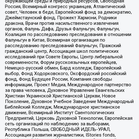
окружающей среды и природных ресурсов, Свободная
Россия, Всемирный конгресс украинцев, Атлантический
совет, Человек в беде, Европейский фонд за демократию,
Джеймстаунский фонд, Прожект Хармони, Родники
дракона, Врачи против насильственного извлечения
органов, Фалунь Дафа, Друзья Фалуньгун, Фалуньгун,
Коалиция по расследованию преследования в отношении
Фалуньгун в Китае, Всемирная организация по
расследованию преследований Фалуньгун, Пражский
гражданский центр, Ассоциация школ политических
исследований при Совете Европы, Центр либеральной
современности, Форум русскоязычных европейцев,
Немецко-русский обмен, Бард колледж, Европейский
выбор, Фонд Ходорковского, Оксфордский российский
фонд, Фонд Будущее России, Компания свободы
информации, Проект Медиа, Международное партнерство
за права человека, Духовное Управление Евангельских
Христиан Украинской Христианской Церкви, Новое
Поколение, Духовное Учебное Заведение Международный
Библейский Колледж, Международное христианское
движение, Всемирный Институт Саентологических
Предприятий, Церковь Духовной Технологии, Европейская
сеть организаций по наблюдению за выборами,
Республика Польша, СВОБОДНЫЙ ИДЕЛЬ-УРАЛ,
Ассоциация развития журналистики, IStories fonds,