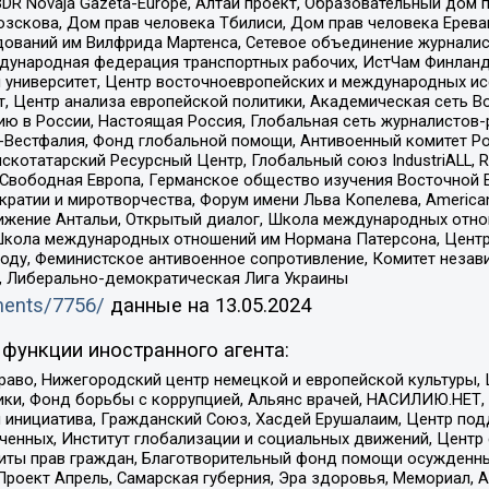
DR Novaja Gazeta-Europe, Алтай проект, Образовательный дом 
зскова, Дом прав человека Тбилиси, Дом прав человека Ерева
едований им Вилфрида Мартенса, Сетевое объединение журнали
Международная федерация транспортных рабочих, ИстЧам Финлан
й университет, Центр восточноевропейских и международных и
, Центр анализа европейской политики, Академическая сеть Во
ю в России, Настоящая Россия, Глобальная сеть журналистов
естфалия, Фонд глобальной помощи, Антивоенный комитет России,
татарский Ресурсный Центр, Глобальный союз IndustriALL, Russi
 Свободная Европа, Германское общество изучения Восточной 
и и миротворчества, Форум имени Льва Копелева, American Counci
ое движение Антальи, Открытый диалог, Школа международных отн
Школа международных отношений им Нормана Патерсона, Центр
ду, Феминистское антивоенное сопротивление, Комитет независ
а, Либерально-демократическая Лига Украины
uments/7756/
данные на
13.05.2024
функции иностранного агента:
раво, Нижегородский центр немецкой и европейской культуры,
тики, Фонд борьбы с коррупцией, Альянс врачей, НАСИЛИЮ.НЕТ,
я инициатива, Гражданский Союз, Хасдей Ерушалаим, Центр по
юченных, Институт глобализации и социальных движений, Цент
ты прав граждан, Благотворительный фонд помощи осужденным
а, Проект Апрель, Самарская губерния, Эра здоровья, Мемориал