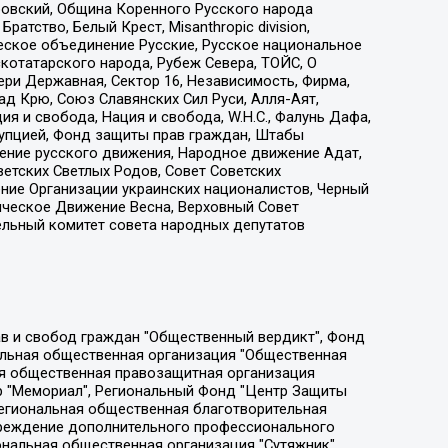
ровский, Община Коренного Русского народа
атство, Белый Крест, Misanthropic division,
еское объединение Русские, Русское национальное
котатарского народа, Рубеж Севера, ТОЙС, О
ри Державная, Сектор 16, Независимость, Фирма,
д Крю, Союз Славянских Сил Руси, Алля-Аят,
я и свобода, Нация и свобода, W.H.С., Фалунь Дафа,
рупцией, Фонд защиты прав граждан, Штабы
ение русского движения, Народное движение Адат,
етских Светлых Родов, Совет Советских
ение Организации украинских националистов, Черный
ическое Движение Весна, Верховный Совет
ельный комитет совета народных депутатов
ции социально-правовых программ "Лилит", Дальневосточное общественное движение "Маяк", Санкт-Петербургская ЛГБТ-инициативная группа "Выход", Инициативная группа ЛГБТ+ "Реверс", Алексеев Андрей Викторович, Бекбулатова Таисия Львовна, Беляев Иван Михайлович, Владыкина Елена Сергеевна, Гельман Марат Александрович, Никульшина Вероника Юрьевна, Толоконникова Надежда Андреевна, Шендерович Виктор Анатольевич, Общество с ограниченной ответственностью "Данное сообщение", Общество с ограниченной ответственностью Издательский дом "Новая глава", Айнбиндер Александра Александровна, Московский комьюнити-центр для ЛГБТ+инициатив, Благотворительный фонд развития филантропии, Deutsche Welle (Германия, Kurt-Schumacher-Strasse 3, 53113 Bonn), Борзунова Мария Михайловна, Воробьев Виктор Викторович, Голубева Анна Львовна, Константинова Алла Михайловна, Малкова Ирина Владимировна, Мурадов Мурад Абдулгалимович, Осетинская Елизавета Николаевна, Понасенков Евгений Николаевич, Ганапольский Матвей Юрьевич, Киселев Евгений Алексеевич, Борухович Ирина Григорьевна, Дремин Иван Тимофеевич, Дубровский Дмитрий Викторович, Красноярская региональная общественная организация поддержки и развития альтернативных образовательных технологий и межкультурных коммуникаций "ИНТЕРРА", Маяковская Екатерина Алексеевна, Фейгин Марк Захарович, Филимонов Андрей Викторович, Дзугкоева Регина Николаевна, Доброхотов Роман Александрович, Дудь Юрий Александрович, Елкин Сергей Владимирович, Кругликов Кирилл Игоревич, Сабунаева Мария Леонидовна, Семенов Алексей Владимирович, Шаинян Карен Багратович, Шульман Екатерина Михайловна, Асафьев Артур Валерьевич, Вахштайн Виктор Семенович, Венедиктов Алексей Алексеевич, Лушникова Екатерина Евгеньевна, Волков Леонид Михайлович, Невзоров Александр Глебович, Пархоменко Сергей Борисович, Сироткин Ярослав Николаевич, Кара-Мурза Владимир Владимирович, Баранова Наталья Владимировна, Гозман Леонид Яковлевич, Кагарлицкий Борис Юльевич, Климарев Михаил Валерьевич, Милов Владимир Станиславович, Автономная некоммерческая организация Краснодарский центр современного искусства "Типография", Моргенштерн Алишер Тагирович, Соболь Любовь Эдуардовна, Общество с ограниченной ответственностью "ЛИЗА НОРМ", Каспаров Гарри Кимович, Ходорковский Михаил Борисович, Общество с ограниченной ответственностью "Апрельские тезисы", Данилович Ирина Брониславовна, Кашин Олег Владимирович, Петров Николай Владимирович, Пивоваров Алексей Владимирович, Соколов Михаил Владимирович, Цветкова Юлия Владимировна, Чичваркин Евгений Александрович, Комитет против пыток/Команда против пыток, Общество с ограниченной ответственностью "Первый научный", Общество с ограниченной ответственностью "Вертолет и ко", Белоцерковская Вероника Борисовна, Кац Максим Евгеньевич, Лазарева Татьяна Юрьевна, Шаведдинов Руслан Табризович, Яшин Илья Валерьевич, Общество с ограниченной ответственностью "Иноагент ААВ", Алешковский Дмитрий Петрович, Альбац Евгения Марковна, Быков Дмитрий Львович, Галямина Юлия Евгеньевна, Лойко Сергей Леонидович, Мартынов Кирилл Константинович, Медведев Сергей Александрович, Крашенинников Федор Геннадиевич, Гордеева Катерина Вл