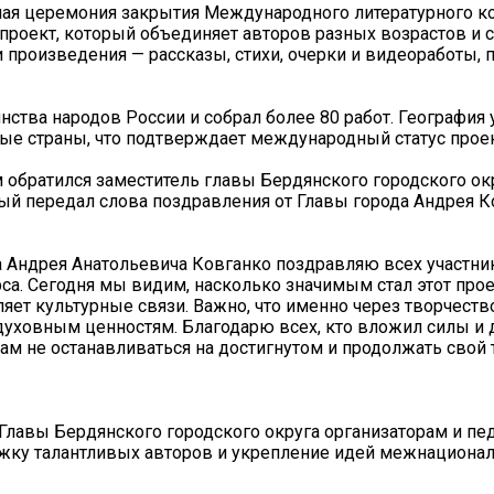
ная церемония закрытия Международного литературного к
роект, который объединяет авторов разных возрастов и с
 произведения — рассказы, стихи, очерки и видеоработы,
нства народов России и собрал более 80 работ. География
ые страны, что подтверждает международный статус проек
 обратился заместитель главы Бердянского городского ок
й передал слова поздравления от Главы города Андрея К
а Андрея Анатольевича Ковганко поздравляю всех участни
а. Сегодня мы видим, насколько значимым стал этот прое
яет культурные связи. Важно, что именно через творчеств
духовным ценностям. Благодарю всех, кто вложил силы и 
ам не останавливаться на достигнутом и продолжать свой
Главы Бердянского городского округа организаторам и пед
ржку талантливых авторов и укрепление идей межнациона