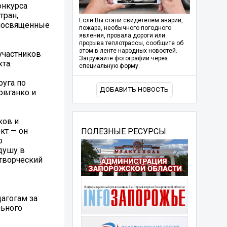
онкурса
тран,
Если Вы стали свидетелем аварии,
 посвящённые
пожара, необычного погодного
явления, провала дороги или
прорыва теплотрассы, сообщите об
этом в ленте народных новостей.
 участников
Загружайте фотографии через
та.
специальную форму.
руга по
ДОБАВИТЬ НОВОСТЬ
овганко и
ков и
кт — он
ПОЛЕЗНЫЕ РЕСУРСЫ
о
душу в
 творческий
агогам за
льного