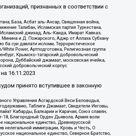
ганизаций, признанных в соответствии с
на, База, Асбат аль-Ансар, Священная война,
ижение Талибан, Исламская партия Туркестана,
Исламский джихад, Аль-Каида, Имарат Кавказ,
 Минина и Д. Пожарского, Аджр от Аллаха Субхану
о ба суи давлати исломи, Террористическое
/White Power, Артподготовка, Религиозная группа
Оренбург, Крымско-татарский добровольческий
орона, Дуббайский джамаат, московская ячейка,
усский добровольческий корпус
 на
16.11.2023
судом принято вступившее в законную
вного Управления Асгардской Веси Беловодья,
годержавию, Таблиги Джамаат, Свидетели Иеговы,
айат Кабарды, Балкарии и Карачая, Союз славян,
т-18, Благородный Орден Дьявола, Армия воли
ое национальное единство, Древнерусской
 нелегальной иммиграции, Кровь и Честь, О
усское национальное единство, Северное Братство,