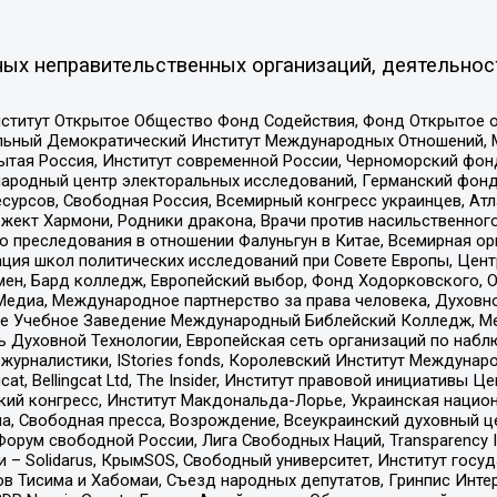
ых неправительственных организаций, деятельнос
ститут Открытое Общество Фонд Содействия, Фонд Открытое 
альный Демократический Институт Международных Отношений,
тая Россия, Институт современной России, Черноморский фонд
родный центр электоральных исследований, Германский фонд
рсов, Свободная Россия, Всемирный конгресс украинцев, Атла
ект Хармони, Родники дракона, Врачи против насильственного
ию преследования в отношении Фалуньгун в Китае, Всемирная о
ация школ политических исследований при Совете Европы, Цен
мен, Бард колледж, Европейский выбор, Фонд Ходорковского,
едиа, Международное партнерство за права человека, Духовно
ое Учебное Заведение Международный Библейский Колледж, М
ь Духовной Технологии, Европейская сеть организаций по наб
урналистики, IStories fonds, Королевский Институт Между
gcat, Bellingcat Ltd, The Insider, Институт правовой инициатив
инский конгресс, Институт Макдональда-Лорье, Украинская нац
, Свободная пресса, Возрождение, Всеукраинский духовный цен
орум свободной России, Лига Свободных Наций, Transparеncy I
– Solidarus, КрымSOS, Свободный университет, Институт госу
в Тисима и Хабомаи, Съезд народных депутатов, Гринпис Инте