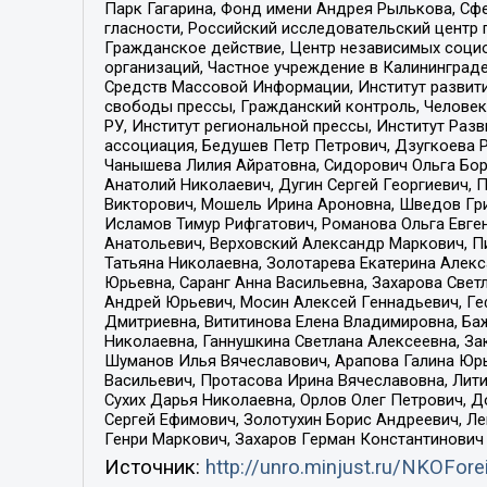
Парк Гагарина, Фонд имени Андрея Рылькова, Сф
гласности, Российский исследовательский центр 
Гражданское действие, Центр независимых соци
организаций, Частное учреждение в Калининград
Средств Массовой Информации, Институт развити
свободы прессы, Гражданский контроль, Человек
РУ, Институт региональной прессы, Институт Ра
ассоциация, Бедушев Петр Петрович, Дзугкоева 
Чанышева Лилия Айратовна, Сидорович Ольга Бори
Анатолий Николаевич, Дугин Сергей Георгиевич, 
Викторович, Мошель Ирина Ароновна, Шведов Гри
Исламов Тимур Рифгатович, Романова Ольга Евге
Анатольевич, Верховский Александр Маркович, П
Татьяна Николаевна, Золотарева Екатерина Алек
Юрьевна, Саранг Анна Васильевна, Захарова Свет
Андрей Юрьевич, Мосин Алексей Геннадьевич, Ге
Дмитриевна, Вититинова Елена Владимировна, Ба
Николаевна, Ганнушкина Светлана Алексеевна, За
Шуманов Илья Вячеславович, Арапова Галина Юрь
Васильевич, Протасова Ирина Вячеславовна, Лит
Сухих Дарья Николаевна, Орлов Олег Петрович, 
Сергей Ефимович, Золотухин Борис Андреевич, Л
Генри Маркович, Захаров Герман Константинович
Источник:
http://unro.minjust.ru/NKOFore