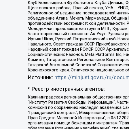
Клуб Болельщиков Футбольного Клуба Динамо, Фа
Щелковского района, Правый сектор, УНА - УНСО, У
Религиозное объединение последователей инглии
объединение Атака, Мечеть Мирмамеда, Община К
противодействии экстремистской деятельности, 
Молодежная правозащитная группа МПГ, Курсом П
Благотворительный пансионат Ак Умут, Русская ре
Иртыш Ultras, Русский Патриотический клуб-Нов
Навального, Совет граждан СССР Прикубанского 
Народный совет граждан РСФСР СССР Архангельск
Социалистических Районов, Meta Platforms Inc, 
Комитет, Татарстанское Региональное Всетатар
Татарской Автономной Советской Социалистическ
Красноярского края, Этническое национальное о
Источник:
https://minjust.gov.ru/ru/doc
* Реестр иностранных агентов:
Калининградская региональная общественная организация "Экозащита!-Женсовет", Фонд содействия защите прав и свобод граждан "Общественный вердикт", Фонд "Институт Развития Свободы Информации", Частное учреждение "Информационное агентство МЕМО. РУ", Региональная общественная организация "Общественная комиссия по сохранению наследия академика Сахарова", Фонд поддержки свободы прессы, Санкт-Петербургская общественная правозащитная организация "Гражданский контроль", Межрегиональная общественная организация "Информационно-просветительский центр "Мемориал", Региональный Фонд "Центр Защиты Прав Средств Массовой Информации", с 05.12.2023 Фонд "Центр Защиты Прав Средств массовой информации", Региональная общественная благотворительная организация помощи беженцам и мигрантам "Гражданское содействие", Негосударственное образовательное учреждение дополнительного профессионального образования (повышение квалификации) специалистов "АКАДЕМИЯ ПО ПРАВАМ ЧЕЛОВЕКА", Свердловская региональная общественная организация "Сутяжник", Автономная некоммерческая организация "Центр независимых социологических исследований", Союз общественных объединений "Российский исследовательский центр по правам человека", Региональное общественное учреждение научно-информационный центр "МЕМОРИАЛ", Некоммерческая организация "Фонд защиты гласности", Автономная некоммерческая организация "Институт прав человека", Городская общественная организация "Екатеринбургское общество "МЕМОРИАЛ", Городская общественная организация "Рязанское историко-просветительское и правозащитное общество "Мемориал" (Рязанский Мемориал), Челябинский региональный орган общественной самодеятельности – женское общественное объединение "Женщины Евразии", Челябинский региональный орган общественной самодеятельности "Уральская правозащитная группа", Фонд содействия защите здоровья и социальной справедливости имени Андрея Рылькова, Автономная Некоммерческая Организация "Аналитический Центр Юрия Левады", Автономная некоммерческая организация социальной поддержки населения "Проект Апрель", Региональная общественная организация помощи женщинам и детям, находящимся в кризисной ситуации "Информационно-методический центр "Анна", Фонд содействия развитию массовых коммуникаций и правовому просвещению "Так-так-Так", Фонд содействия устойчивому развитию "Серебряная тайга", Свердловский региональный общественный фонд социальных проектов "Новое время", "Idel.Реалии", Кавказ.Реалии, Крым.Реалии, Телеканал Настоящее Время, Татаро-башкирская служба Радио Свобода (Azatliq Radiosi), Радио Свободная Европа/Радио Свобода (PCE/PC), "Сибирь.Реалии", "Фактограф", Благотворительный фонд помощи осужденным и их семьям, Автономная некоммерческая организация "Институт глобализации и социальных движений", Фонд "В защиту прав заключенных", Частное учреждение "Центр поддержки и содействия развитию средств массовой информации", Пензенский региональный общественный благотворительный фонд "Гражданский союз", "Север.Реалии", Некоммерческая организация Фонд "Правовая инициатива", 