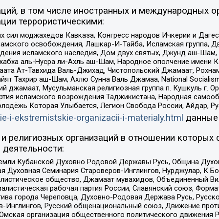
ций, в том числе иностранных и международных ор
ции террористическими:
ил моджахедов Кавказа, Конгресс народов Ичкерии и Дагеста
ламского освобождения, Лашкар-И-Тайба, Исламская группа, Дв
ения исламского наследия, Дом двух святых, Джунд аш-Шам, 
жабха аль-Нусра ли-Ахль аш-Шам, Народное ополчение имени К.
ата Ат-Тавхида Валь-Джихад, Чистопольский Джамаат, Рохнам
ят Тахрир аш-Шам, Ахлю Сунна Валь Джамаа, National Socialism
ий джамаат, Мусульманская религиозная группа п. Кушкуль г. 
ртия исламского возрождения Таджикистана, Народная самооб
олодёжь Которая Улыбается, Легион Свобода России, Айдар, Р
ie-i-ekstremistskie-organizacii-i-materialy.html
данные
и религиозных организаций в отношении которых 
 деятельности:
земли Кубанской Духовно Родовой Державы Русь, Община Духо
 Духовная Семинария Староверов-Инглингов, Нурджулар, К Бо
листическое общество, Джамаат мувахидов, Объединенный Вил
иалистическая рабочая партия России, Славянский союз, Форма
ива города Череповца, Духовно-Родовая Держава Русь, Русск
-Инглингов, Русский общенациональный союз, Движение против
 Омская организация общественного политического движения Р