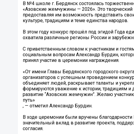
В №4 школе г. Бердянск состоялась торжествен
«Азовские жемчужины — 2026». Это творческий п
предоставляя им возможность представить свои
культуре, традициям и теме единства народов.
В этом году конкурс прошёл под эгидой Года еди
охватила различные регионы России и зарубежн
С приветственным словом к участникам и гостям
социальным вопросам Александр Бурдин, которы
принял участие в церемонии награждения.
«От имени Главы Бердянского городского округ
организаторов с успешным проведением конкурс
объединяет людей, раскрывает таланты и укрепл
формируются уважение к истории, традициям и 
развитие “Азовских жемчужин”. Желаю участник
путь»
, — отметил Александр Бурдин.
В ходе церемонии были вручены благодарности 
значительный вклад в развитие проекта, подде
согласия.