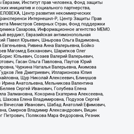
 Евразии, Институт прав человека, Фонд защиты
ких инициатив и социального партнерства,
ЕЛОВЕКА, Центр развития некоммерческих
 Трансперенси Интернешнл-Р, Центр Защиты Прав
овета Министров Северных Стран, Фонд поддержки
адемика Сахарова, Информационное агентство МЕМО.
ый вердикт, Евразийская антимонопольная
кий Павел Юрьевич, Шнырова Ольга Вадимовна,
 Евгеньевна, Ривина Анна Валерьевна, Бойко
хоев Магомед Бекханович, Шарипков Олег
Борис Юльевич, Созаев Валерий Валерьевич,
тович, Гасан Ольга Павловна, Паутов Юрий
ровна, Чуркина Наталья Валерьевна, Акимова
 Гудков Лев Дмитриевич, Илларионова Юлия
ихайловна, Щур Николай Алексеевич, Блинушов
е Ирина Анатольевна, Мельникова Валентина
Беляев Сергей Иванович, Голубева Елена
ила Залмановна, Кокорина Екатерина Алексеевна,
, Шахова Елена Владимировна, Подузов Сергей
ин Вячеслав Иванович, Шабад Анатолий Ефимович,
вна, Смирнов Владимир Александрович, Вицин
ег Петрович, Полякова Мара Федоровна, Резник