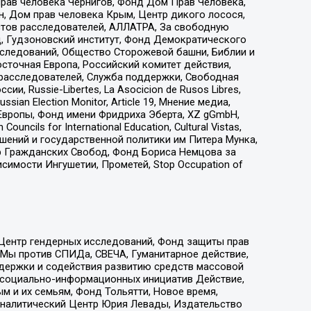
прав человека Чернигов, Фонд Дом Прав Человека,
н, Дом прав человека Крым, Центр дикого лосося,
стов расследователей, АЛЛАТРА, За свободную
д, Гудзоновский институт, Фонд Демократического
сследований, Общество Сторожевой башни, Библии и
сточная Европа, Российский комитет действия,
-расследователей, Служба поддержки, Свободная
 Russie-Libertes, La Asocicion de Rusos Libres,
an Election Monitor, Article 19, Мнение медиа,
Европы, Фонд имени Фридриха Эберта, XZ gGmbH,
ls for International Education, Cultural Vistas,
ошений и государственной политики им Питера Мунка,
 Гражданских Свобод, Фонд Бориса Немцова за
имости Ингушетии, Прометей, Stop Occupation of
 Центр гендерных исследований, Фонд защиты прав
 Мы против СПИДа, СВЕЧА, Гуманитарное действие,
ддержки и содействия развитию средств массовой
р социально-информационных инициатив Действие,
 и их семьям, Фонд Тольятти, Новое время,
, Аналитический Центр Юрия Левады, Издательство