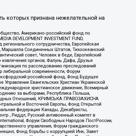
ть которых признана нежелательной на
общество, Американо-российский фонд по
 MEDIA DEVELOPMENT INVESTMENT FUND,
 регионального сотрудничества, Европейская
 Маршалла Соединенных Штатов, Тихоокеанский
нтический совет, Человек в беде, Европейский
 извлечения органов, Фалунь Дафа, Друзья
рганизация по расследованию преследований
тр либеральной современности, Форум
 Оксфордский российский фонд, Фонд Будущее
е Управление Евангельских Христиан Украинской
еждународное христианское движение, Всемирный
людению за выборами, Республика Польша,
народных Отношений, КРИМСЬКА ПРАВОЗАХИСНА
ы Центральной и Восточной Европы, Фонд Открытой
иональная федерация Канады, Декабристы,
тр , Риддл, Русский антивоенный комитет в
nternational, Форум Свободных Народов ПостРоссии,
дарственного управления, Форум гражданского
рнешнл, Фонд борьбы с коррупцией Инк, Завет