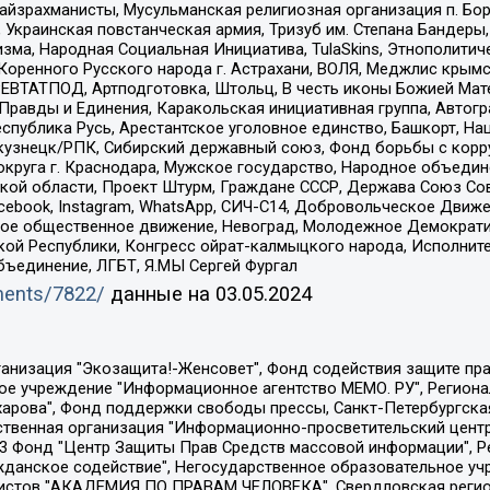
йзрахманисты, Мусульманская религиозная организация п. Бо
краинская повстанческая армия, Тризуб им. Степана Бандеры, Бр
зма, Народная Социальная Инициатива, TulaSkins, Этнополитич
оренного Русского народа г. Астрахани, ВОЛЯ, Меджлис крымс
РЕВТАТПОД, Артподготовка, Штольц, В честь иконы Божией Мате
равды и Единения, Каракольская инициативная группа, Автогра
спублика Русь, Арестантское уголовное единство, Башкорт, Наци
окузнецк/РПК, Сибирский державный союз, Фонд борьбы с кор
округа г. Краснодара, Мужское государство, Народное объедин
ой области, Проект Штурм, Граждане СССР, Держава Союз Сов
Facebook, Instagram, WhatsApp, СИЧ-С14, Добровольческое Движ
ское общественное движение, Невоград, Молодежное Демократ
ой Республики, Конгресс ойрат-калмыцкого народа, Исполнит
бъединение, ЛГБТ, Я.МЫ Сергей Фургал
uments/7822/
данные на
03.05.2024
Общество с ограниченной ответственностью "Радио Свободная Европа/Радио Свобода", Чешское информационное агентство "MEDIUM-ORIENT", Красноярская региональная общественная организация "Мы против СПИДа", Камалягин Денис Николаевич, Маркелов Сергей Евгеньевич, Пономарев Лев Александрович, Савицкая Людмила Алексеевна, Автономная некоммерческая организация "Центр по работе с проблемой насилия "НАСИЛИЮ.НЕТ", Межрегиональный профессиональный союз работников здравоохранения "Альянс врачей", Юридическое лицо, зарегистрированное в Латвийской Республике, SIA "Medusa Project" (регистрационный номер 40103797863, дата регистрации 10.06.2014), Некоммерческая организация "Фонд по борьбе с коррупцией", Автономная некоммерческая организация "Институт права и публичной политики", Баданин Роман Сергеевич, Гликин Максим Александрович, Железнова Мария Михайловна, Лукьянова Юлия Сергеевна, Маетная Елизавета Витальевна, Маняхин Петр Борисович, Чуракова Ольга Владимировна, Ярош Юлия Петровна, Юридическое лицо "The Insider SIA", зарегистрированное в Риге, Латвийская Республика (дата регистрации 26.06.2015), являющееся администратором доменного имени интернет-издания "The Insider SIA", https://theins.ru, Постернак Алексей Евгеньевич, Рубин Михаил Аркадьевич, Анин Роман Александрович, Юридическое лицо Istories fonds, зарегистрированное в Латвийской Республике (регистрационный номер 50008295751, дата регистрации 24.02.2020), Великовский Дмитрий Александрович, Долинина Ирина Николаевна, Мароховская Алеся Алексеевна, Шлейнов Роман Юрьевич, Шмагун Олеся Валентиновна, Общество с ограниченной ответственностью "Альтаир 2021", Общество с ограниченной ответственностью "Вега 2021", Общество с ограниченной ответственностью "Главный редактор 2021", Общество с ограниченной ответственностью "Ромашки монолит", Важенков Артем Валерьевич, Ивановская областная общественная организация "Центр гендерных исследований", Гурман Юрий Альбертович, Медиапроект "ОВД-Инфо", Егоров Владимир Владимирович, Жилинский Владимир Александрович, Общество с ограниченной ответственностью "ЗП", Иванова София Юрьевна, Карезина Инна Павловна, Кильтау Екатерина Викторовна, Петров Алексей Викторович, Пискунов Сергей Евгеньевич, Смирнов Сергей Сергеевич, Тихонов Михаил Сергеевич, Общество с ограниченной ответственностью "ЖУРНАЛИСТ-ИНОСТРАННЫЙ АГЕНТ", Арапова Галина Юрьевна, Вольтская Татьяна Анатольевна, Американская компания "Mason G.E.S. Anonymous Foundation" (США), являющаяся владельцем интернет-издания https://mnews.world/, Компания "Stichting Bellingcat", зарегистрированная в Нидерландах (дата регистрации 11.07.2018), Захаров Андрей Вячеславович, Клепиковская Екатерина Дмитриевна, Общество с ограниченной ответственностью "МЕМО", Перл Роман Александрович, Симонов Евгений Алексеевич, Соловьева Елена Анатольевна, Сотников Даниил Владимирович, Сурначева Елизавета Дмитриевна, Автономная некоммерческая организация по защите прав человека и информированию населения "Якутия – Наше Мнение", Общество с ограниченной ответственностью "Москоу диджитал медиа", с 26.01.2023 Общество с ограниченной ответственностью "Чайка Белые сады", Ветошкина Валерия Валерьевна, Заговора Максим Александрович, Межрегиональное общественное движение "Российская ЛГБТ - сеть", Оленичев Максим Владимирович, Павлов Иван Юрьевич, Скворцова Елена Сергеевна, Общество с ограниченной ответственностью "Как бы инагент", Кочетков Игорь Викторович, Общество с ограниченной ответственностью "Честные выборы", Еланчик Олег Александрович, Общество с ограниченной ответственностью "Нобелевский призыв", Гималова Регина Эмилевна, Григорьев Андрей Валерьевич, Григорьева Алина Александровна, Ассоциация по содействию защите прав призывников, альтернативнослужащих и военнослужащих "Правозащитная группа "Гражданин.Армия.Право", Хисамова Регина Фаритовна, Автономная некоммерческая организация по реализа