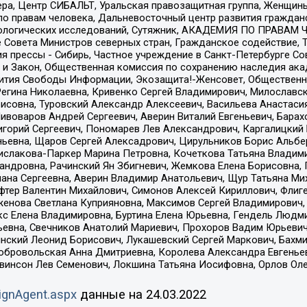
ера, Центр СИБАЛЬТ, Уральская правозащитная группа, Женщины
по правам человека, Дальневосточный центр развития гражданс
ологических исследований, Сутяжник, АКАДЕМИЯ ПО ПРАВАМ Ч
е Совета Министров северных стран, Гражданское содействие,
я прессы - Сибирь, Частное учреждение в Санкт-Петербурге С
 и Закон, Общественная комиссия по сохранению наследия ак
звития Свободы Информации, Экозащита!-Женсовет, Общественн
Регина Николаевна, Кривенко Сергей Владимирович, Милославс
совна, Туровский Александр Алексеевич, Васильева Анастасия
Пивоваров Андрей Сергеевич, Аверин Виталий Евгеньевич, Бара
горий Сергеевич, Пономарев Лев Александрович, Каргалицкий 
ньевна, Щаров Сергей Алексадрович, Цирульников Борис Альбер
ислакова-Паркер Марина Петровна, Кочеткова Татьяна Владими
сандровна, Рачинский Ян Збигневич, Жемкова Елена Борисовна,
лана Сергеевна, Аверин Владимир Анатольевич, Щур Татьяна М
фтер Валентин Михайлович, Симонов Алексей Кириллович, Флиг
женова Светлана Куприяновна, Максимов Сергей Владимирович, 
кс Елена Владимировна, Буртина Елена Юрьевна, Гендель Людм
евна, Свечников Анатолий Мариевич, Прохоров Вадим Юрьевич
инский Леонид Борисович, Лукашевский Сергей Маркович, Бахм
Добровольская Анна Дмитриевна, Королева Александра Евгенье
евинсон Лев Семенович, Локшина Татьяна Иосифовна, Орлов Ол
ignAgent.aspx
данные на
24.03.2022