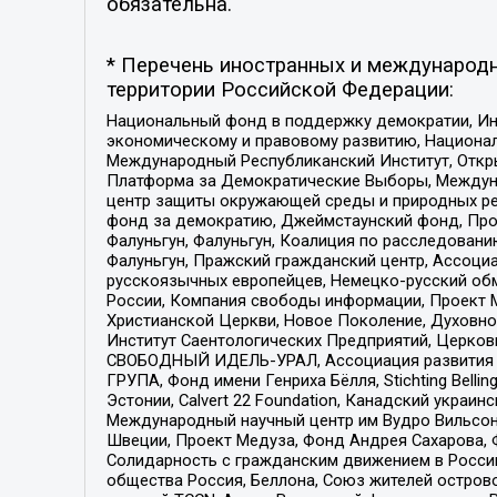
обязательна.
* Перечень иностранных и международн
территории Российской Федерации:
Национальный фонд в поддержку демократии, Ин
экономическому и правовому развитию, Национ
Международный Республиканский Институт, Откры
Платформа за Демократические Выборы, Междуна
центр защиты окружающей среды и природных ресу
фонд за демократию, Джеймстаунский фонд, Прож
Фалуньгун, Фалуньгун, Коалиция по расследован
Фалуньгун, Пражский гражданский центр, Ассоци
русскоязычных европейцев, Немецко-русский об
России, Компания свободы информации, Проект М
Христианской Церкви, Новое Поколение, Духовн
Институт Саентологических Предприятий, Церков
СВОБОДНЫЙ ИДЕЛЬ-УРАЛ, Ассоциация развития ж
ГРУПА, Фонд имени Генриха Бёлля, Stichting Bellin
Эстонии, Calvert 22 Foundation, Канадский укра
Международный научный центр им Вудро Вильсона
Швеции, Проект Медуза, Фонд Андрея Сахарова, Ф
Солидарность с гражданским движением в России 
общества Россия, Беллона, Союз жителей острово