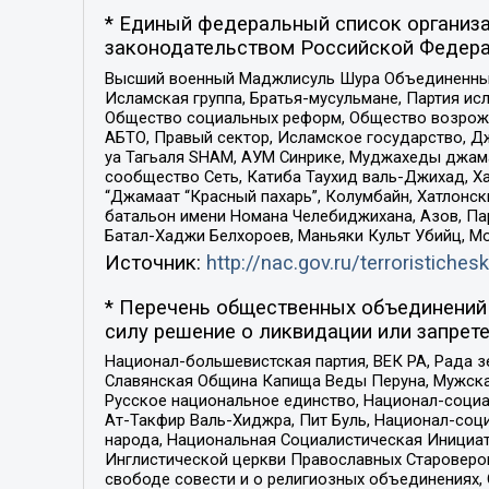
* Единый федеральный список организа
законодательством Российской Федера
Высший военный Маджлисуль Шура Объединенных с
Исламская группа, Братья-мусульмане, Партия ис
Общество социальных реформ, Общество возрожд
АБТО, Правый сектор, Исламское государство, Д
уа Тагьаля SHAM, АУМ Синрике, Муджахеды джама
сообщество Сеть, Катиба Таухид валь-Джихад, Хай
“Джамаат “Красный пахарь”, Колумбайн, Хатлонск
батальон имени Номана Челебиджихана, Азов, Па
Батал-Хаджи Белхороев, Маньяки Культ Убийц, М
Источник:
http://nac.gov.ru/terroristichesk
* Перечень общественных объединений 
силу решение о ликвидации или запрете
Национал-большевистская партия, ВЕК РА, Рада 
Славянская Община Капища Веды Перуна, Мужская
Русское национальное единство, Национал-социа
Ат-Такфир Валь-Хиджра, Пит Буль, Национал-соц
народа, Национальная Социалистическая Инициат
Инглистической церкви Православных Староверов
свободе совести и о религиозных объединениях,