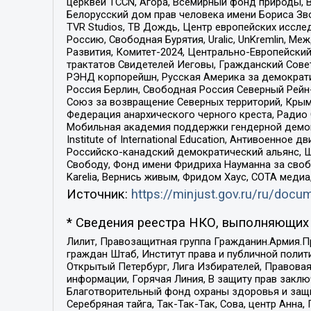
церквей TCCN, Агора, Всемирный фонд природы, B
Белорусский дом прав человека имени Бориса Зво
TVR Studios, ТВ Дождь, Центр европейских иссл
Россию, Свободная Бурятия, Uralic, UnKremlin, 
Развития, Комитет-2024, Центрально-Европейски
трактатов Свидетелей Иеговы, Гражданский Совет
РЭНД корпорейшн, Русская Америка за демократи
Россия Берлин, Свободная Россия Северный Рейн-В
Союз за возвращение Северных территорий, Крымско
Федерация анархического черного креста, Радио
Мобильная академия поддержки гендерной демократи
Institute of International Education, Антивоенн
Российско-канадский демократический альянс, 
Свободу, Фонд имени Фридриха Науманна за свобо
Karelia, Вернись живым, Фридом Хаус, СОТА меди
Источник:
https://minjust.gov.ru/ru/doc
* Сведения реестра НКО, выполняющих 
Лилит, Правозащитная группа Гражданин.Армия.П
граждан Штаб, Институт права и публичной поли
Открытый Петербург, Лига Избирателей, Правова
информации, Горячая Линия, В защиту прав закл
Благотворительный фонд охраны здоровья и защи
Серебряная тайга, Так-Так-Так, Сова, центр Анн