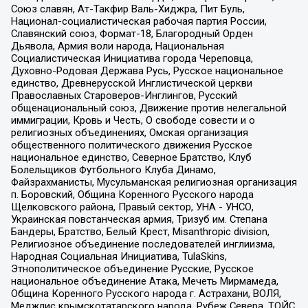
Союз славян, Ат-Такфир Валь-Хиджра, Пит Буль,
Национал-социалистическая рабочая партия России,
Славянский союз, Формат-18, Благородный Орден
Дьявола, Армия воли народа, Национальная
Социалистическая Инициатива города Череповца,
Духовно-Родовая Держава Русь, Русское национальное
единство, Древнерусской Инглистической церкви
Православных Староверов-Инглингов, Русский
общенациональный союз, Движение против нелегальной
иммиграции, Кровь и Честь, О свободе совести и о
религиозных объединениях, Омская организация
общественного политического движения Русское
национальное единство, Северное Братство, Клуб
Болельщиков Футбольного Клуба Динамо,
Файзрахманисты, Мусульманская религиозная организация
п. Боровский, Община Коренного Русского народа
Щелковского района, Правый сектор, УНА - УНСО,
Украинская повстанческая армия, Тризуб им. Степана
Бандеры, Братство, Белый Крест, Misanthropic division,
Религиозное объединение последователей инглиизма,
Народная Социальная Инициатива, TulaSkins,
Этнополитическое объединение Русские, Русское
национальное объединение Атака, Мечеть Мирмамеда,
Община Коренного Русского народа г. Астрахани, ВОЛЯ,
Меджлис крымскотатарского народа, Рубеж Севера, ТОЙС,