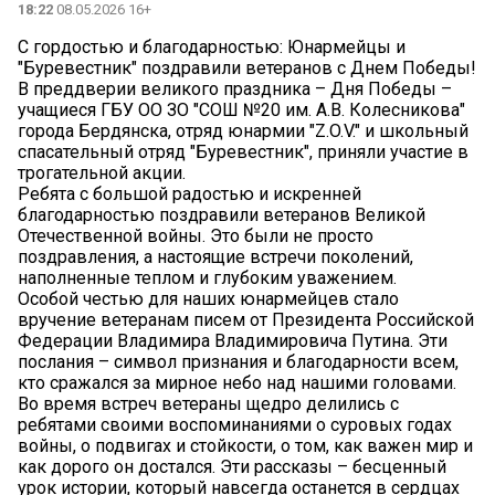
18:22
08.05.2026 16+
С гордостью и благодарностью: Юнармейцы и
"Буревестник" поздравили ветеранов с Днем Победы!
В преддверии великого праздника – Дня Победы –
учащиеся ГБУ ОО ЗО "СОШ №20 им. А.В. Колесникова"
города Бердянска, отряд юнармии "Z.O.V." и школьный
спасательный отряд "Буревестник", приняли участие в
трогательной акции.
Ребята с большой радостью и искренней
благодарностью поздравили ветеранов Великой
Отечественной войны. Это были не просто
поздравления, а настоящие встречи поколений,
наполненные теплом и глубоким уважением.
Особой честью для наших юнармейцев стало
вручение ветеранам писем от Президента Российской
Федерации Владимира Владимировича Путина. Эти
послания – символ признания и благодарности всем,
кто сражался за мирное небо над нашими головами.
Во время встреч ветераны щедро делились с
ребятами своими воспоминаниями о суровых годах
войны, о подвигах и стойкости, о том, как важен мир и
как дорого он достался. Эти рассказы – бесценный
урок истории, который навсегда останется в сердцах