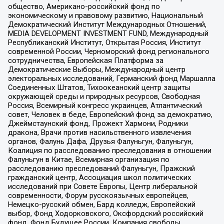
общество, Американо-российский фонд по
экономическому и правовому развитию, Национальный
Демократический Институт Международных Отношений,
MEDIA DEVELOPMENT INVESTMENT FUND, Международный
Республиканский Институт, Открытая Россия, Институт
современной России, Черноморский фонд регионального
сотрудничества, Европейская Платформа за
Демократические Выборы, Международный центр
электоральных исследований, Германский фонд Маршалла
Соединенных Штатов, Тихоокеанский центр защиты
окружающей среды и природных ресурсов, Свободная
Россия, Всемирный конгресс украинцев, Атлантический
совет, Человек в беде, Европейский фонд за демократию,
Джеймстаунский фонд, Прожект Хармони, Родники
дракона, Врачи против насильственного извлечения
органов, Фалунь Дафа, Друзья Фалуньгун, Фалуньгун,
Коалиция по расследованию преследования в отношении
Фалуньгун в Китае, Всемирная организация по
расследованию преследований Фалуньгун, Пражский
гражданский центр, Ассоциация школ политических
исследований при Совете Европы, Центр либеральной
современности, Форум русскоязычных европейцев,
Немецко-русский обмен, Бард колледж, Европейский
выбор, Фонд Ходорковского, Оксфордский российский
фонд, Фонд Будущее России, Компания свободы