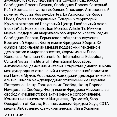
журналистов-расследователей, Служба поддержки,
Свободная Россия Берлин, Свободная Россия Северный
Рейн-Вестфалия, Фонд глобальной помощи, Антивоенный
комитет России, Russie-Libertes, La Asocicion de Rusos
Libres, Союз за возвращение Северных территорий,
Крымскотатарский Ресурсный Центр, Глобальный союз
IndustriALL, Russian Election Monitor, Article 19, Мнение
медиа, Федерация анархического черного креста, Радио
Свободная Европа, Германское общество изучения
Восточной Европы, Фонд имени Фридриха Эберта, XZ
gGmbH, Мобильная академия поддержки гендерной
демократии и миротворчества, Форум имени Льва
Копелева, American Councils for International Education,
Cultural Vistas, Institute of International Education,
Антивоенное движение Антальи, Открытый диалог, Школа
международных отношений и государственной политики
им Питера Мунка, Российско-канадский демократический
альянс, Школа международных отношений им Нормана
Патерсона, Центр Гражданских Свобод, Фонд Бориса
Немцова за Свободу, Фонд имени Фридриха Науманна за
свободу, Феминистское антивоенное сопротивление,
Комитет независимости Ингушетии, Прометей, Stop
Occupation of Karelia, Вернись живым, Фридом Хаус, СОТА
медиа, Либерально-демократическая Лига Украины
Источник: