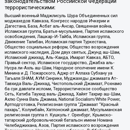
законодательством Российской Федерации
террористическими:
Высший военный Маджлисуль Шура Объединенных сил
моджахедов Кавказа, Конгресс народов Ичкерии и
Дагестана, База, Асбат аль-Ансар, Священная война,
Исламская группа, Братья-мусульмане, Партия исламского
освобождения, Лашкар-И-Тайба, Исламская группа,
Движение Талибан, Исламская партия Туркестана,
Общество социальных реформ, Общество возрождения
исламского наследия, Дом двух святых, Джунд аш-Шам,
Исламский джихад, Аль-Каида, Имарат Кавказ, АБТО,
Правый сектор, Исламское государство, Джабха аль-
Нусра ли-Ахль аш-Шам, Народное ополчение имени К.
Минина и Д. Пожарского, Аджр от Аллаха Субхану уа
Тагьаля SHAM, АУМ Синрике, Муджахеды джамаата Ат-
Тавхида Валь-Джихад, Чистопольский Джамаат, Рохнамо
ба суи давлати исломи, Террористическое сообщество
Сеть, Катиба Таухид валь-Джихад, Хайят Тахрир аш-Шам,
Ахлю Сунна Валь Джамаа, National Socialism/White Power,
Артподготовка, Религиозная группа “Джамаат “Красный
пахарь”, Колумбайн, Хатлонский джамаат, Мусульманская
религиозная группа п. Кушкуль г. Оренбург, Крымско-
татарский добровольческий батальон имени Номана
Челебиджихана, Азов, Партия исламского возрождения