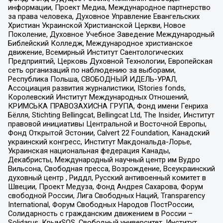
информации, Проект Медиа, Международное партнерство
за права человека, Духовное Управление Евангельских
Христиан Украинской Христианской Церкви, Новое
Поколение, Духовное Учебное Заведение Международный
Библейский Колледж, Международное христианское
движение, Всемирный Институт Саентологических
Предприятий, Церковь Духовной Технологии, Европейская
сеть организаций по наблюдению за выборами,
Республика Польша, СВОБОДНЫЙ ИДЕЛЬ-УРАЛ,
Ассоциация развития журналистики, IStories fonds,
Королевский Институт Международных Отношений,
КРИМСЬКА ПРАВОЗАХИСНА ГРУПА, Фонд имени Генриха
Бёлля, Stichting Bellingcat, Bellingcat Ltd, The Insider, Институт
правовой инициативы Центральной и Восточной Европы,
Фонд Открытой Эстонии, Calvert 22 Foundation, Канадский
украинский конгресс, Институт Макдональда-Лорье,
Украинская национальная федерация Канады,
Декабристы, Международный научный центр им Вудро
Вильсона, Свободная пресса, Возрождение, Всеукраинский
духовный центр , Риддл, Русский антивоенный комитет в
Швеции, Проект Медуза, Фонд Андрея Сахарова, Форум
свободной России, Лига Свободных Наций, Transparеncy
International, Форум Свободных Народов ПостРоссии,
Солидарность с гражданским движением в России –
Solidarus, КрымSOS, Свободный университет, Институт