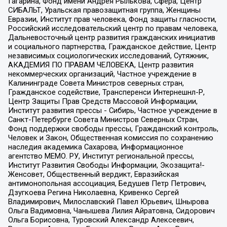
Гагарина, Фонд имени Андрея Рылькова, Сфера, Центр
СИБАЛЬТ, Уральская правозащитная группа, Женщины
Евразии, Институт прав человека, Фонд защиты гласности,
Российский исследовательский центр по правам человека,
Дальневосточный центр развития гражданских инициатив
и социального партнерства, Гражданское действие, Центр
независимых социологических исследований, Сутяжник,
АКАДЕМИЯ ПО ПРАВАМ ЧЕЛОВЕКА, Центр развития
некоммерческих организаций, Частное учреждение в
Калининграде Совета Министров северных стран,
Гражданское содействие, Трансперенси Интернешнл-Р,
Центр Защиты Прав Средств Массовой Информации,
Институт развития прессы - Сибирь, Частное учреждение в
Санкт-Петербурге Совета Министров Северных Стран,
Фонд поддержки свободы прессы, Гражданский контроль,
Человек и Закон, Общественная комиссия по сохранению
наследия академика Сахарова, Информационное
агентство МЕМО. РУ, Институт региональной прессы,
Институт Развития Свободы Информации, Экозащита!-
Женсовет, Общественный вердикт, Евразийская
антимонопольная ассоциация, Бедушев Петр Петрович,
Дзугкоева Регина Николаевна, Кривенко Сергей
Владимирович, Милославский Павел Юрьевич, Шнырова
Ольга Вадимовна, Чанышева Лилия Айратовна, Сидорович
Ольга Борисовна, Туровский Александр Алексеевич,