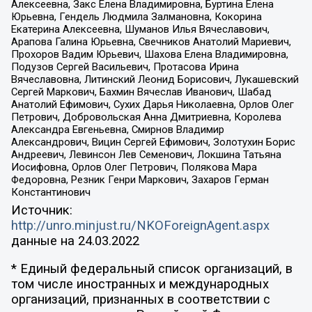
Алексеевна, Закс Елена Владимировна, Буртина Елена
Юрьевна, Гендель Людмила Залмановна, Кокорина
Екатерина Алексеевна, Шуманов Илья Вячеславович,
Арапова Галина Юрьевна, Свечников Анатолий Мариевич,
Прохоров Вадим Юрьевич, Шахова Елена Владимировна,
Подузов Сергей Васильевич, Протасова Ирина
Вячеславовна, Литинский Леонид Борисович, Лукашевский
Сергей Маркович, Бахмин Вячеслав Иванович, Шабад
Анатолий Ефимович, Сухих Дарья Николаевна, Орлов Олег
Петрович, Добровольская Анна Дмитриевна, Королева
Александра Евгеньевна, Смирнов Владимир
Александрович, Вицин Сергей Ефимович, Золотухин Борис
Андреевич, Левинсон Лев Семенович, Локшина Татьяна
Иосифовна, Орлов Олег Петрович, Полякова Мара
Федоровна, Резник Генри Маркович, Захаров Герман
Константинович
Источник:
http://unro.minjust.ru/NKOForeignAgent.aspx
данные на
24.03.2022
* Единый федеральный список организаций, в
том числе иностранных и международных
организаций, признанных в соответствии с