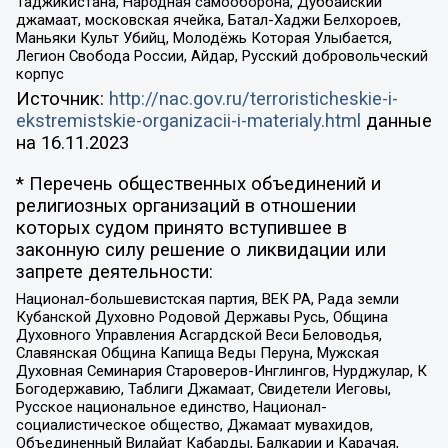
Таджикистана, Народная самооборона, Дуббайский
джамаат, московская ячейка, Батал-Хаджи Белхороев,
Маньяки Культ Убийц, Молодёжь Которая Улыбается,
Легион Свобода России, Айдар, Русский добровольческий
корпус
Источник:
http://nac.gov.ru/terroristicheskie-i-
ekstremistskie-organizacii-i-materialy.html
данные
на
16.11.2023
* Перечень общественных объединений и
религиозных организаций в отношении
которых судом принято вступившее в
законную силу решение о ликвидации или
запрете деятельности:
Национал-большевистская партия, ВЕК РА, Рада земли
Кубанской Духовно Родовой Державы Русь, Община
Духовного Управления Асгардской Веси Беловодья,
Славянская Община Капища Веды Перуна, Мужская
Духовная Семинария Староверов-Инглингов, Нурджулар, К
Богодержавию, Таблиги Джамаат, Свидетели Иеговы,
Русское национальное единство, Национал-
социалистическое общество, Джамаат мувахидов,
Объединенный Вилайат Кабарды, Балкарии и Карачая,