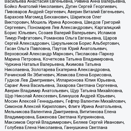
Васильева Анастасия Евгеньевна, Ривина Анна Валерьевна,
Бойко Анатолий Николаевич, Дугин Сергей Георгиевич,
Пивоваров Андрей Сергеевич, Аверин Виталий Евгеньевич,
Барахоев Магомед Бекханович, Шарипков Олег
Викторович, Мошель Ирина Ароновна, Шведов Григорий
Сергеевич, Пономарев Лев Александрович, Каргалицкий
Борис Юльевич, Созаев Валерий Валерьевич, Исламов
Тимур Рифгатович, Романова Ольга Евгеньевна, Щаров
Сергей Алексадрович, Цирульников Борис Альбертович,
Гасан Ольга Павловна, Паутов Юрий Анатольевич,
Верховский Александр Маркович, Пислакова-Паркер
Марина Петровна, Кочеткова Татьяна Владимировна,
Чуркина Наталья Валерьевна, Акимова Татьяна
Николаевна, Золотарева Екатерина Александровна,
Рачинский Ян Збигневич, Жемкова Елена Борисовна,
Гудков Лев Дмитриевич, Илларионова Юлия Юрьевна,
Саранг Анна Васильевна, Захарова Светлана Сергеевна,
Аверин Владимир Анатольевич, Щур Татьяна Михайловна,
Щур Николай Алексеевич, Блинушов Андрей Юрьевич,
Мосин Алексей Геннадьевич, Гефтер Валентин Михайлович,
Симонов Алексей Кириллович, Флиге Ирина Анатольевна,
Мельникова Валентина Дмитриевна, Вититинова Елена
Владимировна, Баженова Светлана Куприяновна,
Максимов Сергей Владимирович, Беляев Сергей Иванович,
Голубева Елена Николаевна, Ганнушкина Светлана