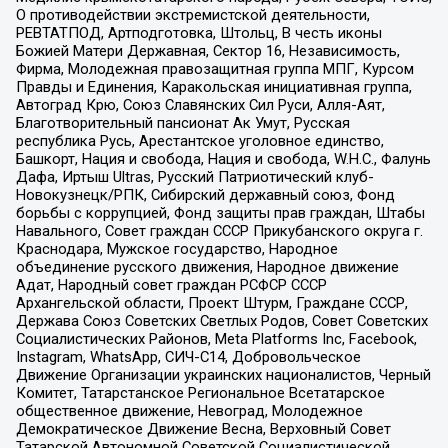
О противодействии экстремистской деятельности,
РЕВТАТПОД, Артподготовка, Штольц, В честь иконы
Божией Матери Державная, Сектор 16, Независимость,
Фирма, Молодежная правозащитная группа МПГ, Курсом
Правды и Единения, Каракольская инициативная группа,
Автоград Крю, Союз Славянских Сил Руси, Алля-Аят,
Благотворительный пансионат Ак Умут, Русская
республика Русь, Арестантское уголовное единство,
Башкорт, Нация и свобода, Нация и свобода, W.H.С., Фалунь
Дафа, Иртыш Ultras, Русский Патриотический клуб-
Новокузнецк/РПК, Сибирский державный союз, Фонд
борьбы с коррупцией, Фонд защиты прав граждан, Штабы
Навального, Совет граждан СССР Прикубанского округа г.
Краснодара, Мужское государство, Народное
объединение русского движения, Народное движение
Адат, Народный совет граждан РСФСР СССР
Архангельской области, Проект Штурм, Граждане СССР,
Держава Союз Советских Светлых Родов, Совет Советских
Социалистических Районов, Meta Platforms Inc, Facebook,
Instagram, WhatsApp, СИЧ-С14, Добровольческое
Движение Организации украинских националистов, Черный
Комитет, Татарстанское Региональное Всетатарское
общественное движение, Невоград, Молодежное
Демократическое Движение Весна, Верховный Совет
Татарской Автономной Советской Социалистической