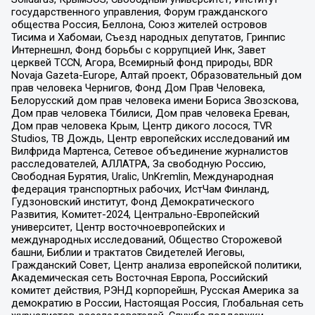
государственного управления, Форум гражданского
общества Россия, Беллона, Союз жителей островов
Тисима и Хабомаи, Съезд народных депутатов, Гринпис
Интернешнл, Фонд борьбы с коррупцией Инк, Завет
церквей TCCN, Агора, Всемирный фонд природы, BDR
Novaja Gazeta-Europe, Алтай проект, Образовательный дом
прав человека Чернигов, Фонд Дом Прав Человека,
Белорусский дом прав человека имени Бориса Звозскова,
Дом прав человека Тбилиси, Дом прав человека Ереван,
Дом прав человека Крым, Центр дикого лосося, TVR
Studios, ТВ Дождь, Центр европейских исследований им
Вилфрида Мартенса, Сетевое объединение журналистов
расследователей, АЛЛАТРА, За свободную Россию,
Свободная Бурятия, Uralic, UnKremlin, Международная
федерация транспортных рабочих, ИстЧам Финланд,
Гудзоновский институт, Фонд Демократического
Развития, Комитет-2024, Центрально-Европейский
университет, Центр восточноевропейских и
международных исследований, Общество Сторожевой
башни, Библии и трактатов Свидетелей Иеговы,
Гражданский Совет, Центр анализа европейской политики,
Академическая сеть Восточная Европа, Российский
комитет действия, РЭНД корпорейшн, Русская Америка за
демократию в России, Настоящая Россия, Глобальная сеть