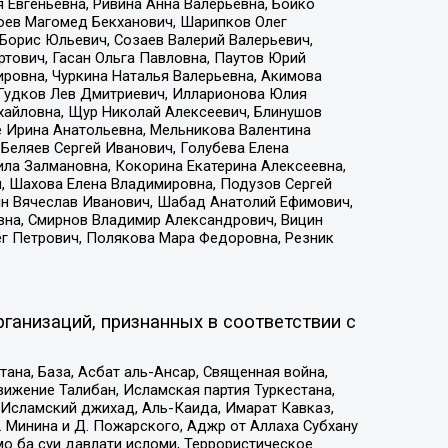
 Евгеньевна, Ривина Анна Валерьевна, Бойко
хоев Магомед Бекханович, Шарипков Олег
Борис Юльевич, Созаев Валерий Валерьевич,
тович, Гасан Ольга Павловна, Паутов Юрий
ровна, Чуркина Наталья Валерьевна, Акимова
 Гудков Лев Дмитриевич, Илларионова Юлия
ихайловна, Щур Николай Алексеевич, Блинушов
е Ирина Анатольевна, Мельникова Валентина
Беляев Сергей Иванович, Голубева Елена
ила Залмановна, Кокорина Екатерина Алексеевна,
, Шахова Елена Владимировна, Подузов Сергей
ин Вячеслав Иванович, Шабад Анатолий Ефимович,
вна, Смирнов Владимир Александрович, Вицин
ег Петрович, Полякова Мара Федоровна, Резник
ганизаций, признанных в соответствии с
на, База, Асбат аль-Ансар, Священная война,
ижение Талибан, Исламская партия Туркестана,
Исламский джихад, Аль-Каида, Имарат Кавказ,
 Минина и Д. Пожарского, Аджр от Аллаха Субхану
о ба суи давлати исломи, Террористическое