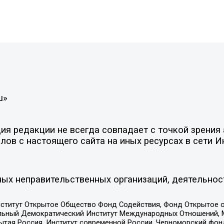
u»
я редакции не всегда совпадает с точкой зрения 
ов с настоящего сайта на иных ресурсах в сети И
ых неправительственных организаций, деятельнос
ститут Открытое Общество Фонд Содействия, Фонд Открытое 
альный Демократический Институт Международных Отношений,
тая Россия, Институт современной России, Черноморский фонд