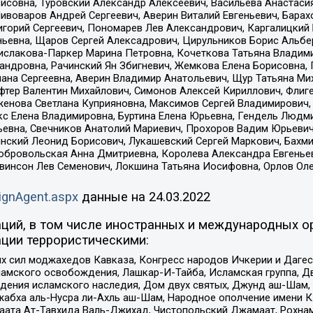
совна, Туровский Александр Алексеевич, Васильева Анастасия
Пивоваров Андрей Сергеевич, Аверин Виталий Евгеньевич, Бара
горий Сергеевич, Пономарев Лев Александрович, Каргалицкий 
ньевна, Щаров Сергей Алексадрович, Цирульников Борис Альбер
ислакова-Паркер Марина Петровна, Кочеткова Татьяна Владими
сандровна, Рачинский Ян Збигневич, Жемкова Елена Борисовна,
лана Сергеевна, Аверин Владимир Анатольевич, Щур Татьяна М
фтер Валентин Михайлович, Симонов Алексей Кириллович, Флиг
женова Светлана Куприяновна, Максимов Сергей Владимирович, 
кс Елена Владимировна, Буртина Елена Юрьевна, Гендель Людм
евна, Свечников Анатолий Мариевич, Прохоров Вадим Юрьевич
инский Леонид Борисович, Лукашевский Сергей Маркович, Бахм
Добровольская Анна Дмитриевна, Королева Александра Евгенье
евинсон Лев Семенович, Локшина Татьяна Иосифовна, Орлов Ол
ignAgent.aspx
данные на
24.03.2022
ций, в том числе иностранных и международных ор
ции террористическими:
ил моджахедов Кавказа, Конгресс народов Ичкерии и Дагеста
ламского освобождения, Лашкар-И-Тайба, Исламская группа, Дв
ения исламского наследия, Дом двух святых, Джунд аш-Шам, 
жабха аль-Нусра ли-Ахль аш-Шам, Народное ополчение имени К.
ата Ат-Тавхида Валь-Джихад, Чистопольский Джамаат, Рохнам