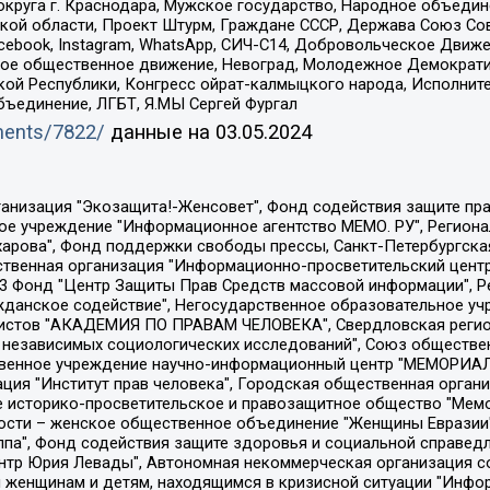
округа г. Краснодара, Мужское государство, Народное объедин
ой области, Проект Штурм, Граждане СССР, Держава Союз Сов
Facebook, Instagram, WhatsApp, СИЧ-С14, Добровольческое Движ
ское общественное движение, Невоград, Молодежное Демократ
ой Республики, Конгресс ойрат-калмыцкого народа, Исполнит
бъединение, ЛГБТ, Я.МЫ Сергей Фургал
uments/7822/
данные на
03.05.2024
Общество с ограниченной ответственностью "Радио Свободная Европа/Радио Свобода", Чешское информационное агентство "MEDIUM-ORIENT", Красноярская региональная общественная организация "Мы против СПИДа", Камалягин Денис Николаевич, Маркелов Сергей Евгеньевич, Пономарев Лев Александрович, Савицкая Людмила Алексеевна, Автономная некоммерческая организация "Центр по работе с проблемой насилия "НАСИЛИЮ.НЕТ", Межрегиональный профессиональный союз работников здравоохранения "Альянс врачей", Юридическое лицо, зарегистрированное в Латвийской Республике, SIA "Medusa Project" (регистрационный номер 40103797863, дата регистрации 10.06.2014), Некоммерческая организация "Фонд по борьбе с коррупцией", Автономная некоммерческая организация "Институт права и публичной политики", Баданин Роман Сергеевич, Гликин Максим Александрович, Железнова Мария Михайловна, Лукьянова Юлия Сергеевна, Маетная Елизавета Витальевна, Маняхин Петр Борисович, Чуракова Ольга Владимировна, Ярош Юлия Петровна, Юридическое лицо "The Insider SIA", зарегистрированное в Риге, Латвийская Республика (дата регистрации 26.06.2015), являющееся администратором доменного имени интернет-издания "The Insider SIA", https://theins.ru, Постернак Алексей Евгеньевич, Рубин Михаил Аркадьевич, Анин Роман Александрович, Юридическое лицо Istories fonds, зарегистрированное в Латвийской Республике (регистрационный номер 50008295751, дата регистрации 24.02.2020), Великовский Дмитрий Александрович, Долинина Ирина Николаевна, Мароховская Алеся Алексеевна, Шлейнов Роман Юрьевич, Шмагун Олеся Валентиновна, Общество с ограниченной ответственностью "Альтаир 2021", Общество с ограниченной ответственностью "Вега 2021", Общество с ограниченной ответственностью "Главный редактор 2021", Общество с ограниченной ответственностью "Ромашки монолит", Важенков Артем Валерьевич, Ивановская областная общественная организация "Центр гендерных исследований", Гурман Юрий Альбертович, Медиапроект "ОВД-Инфо", Егоров Владимир Владимирович, Жилинский Владимир Александрович, Общество с ограниченной ответственностью "ЗП", Иванова София Юрьевна, Карезина Инна Павловна, Кильтау Екатерина Викторовна, Петров Алексей Викторович, Пискунов Сергей Евгеньевич, Смирнов Сергей Сергеевич, Тихонов Михаил Сергеевич, Общество с ограниченной ответственностью "ЖУРНАЛИСТ-ИНОСТРАННЫЙ АГЕНТ", Арапова Галина Юрьевна, Вольтская Татьяна Анатольевна, Американская компания "Mason G.E.S. Anonymous Foundation" (США), являющаяся владельцем интернет-издания https://mnews.world/, Компания "Stichting Bellingcat", зарегистрированная в Нидерландах (дата регистрации 11.07.2018), Захаров Андрей Вячеславович, Клепиковская Екатерина Дмитриевна, Общество с ограниченной ответственностью "МЕМО", Перл Роман Александрович, Симонов Евгений Алексеевич, Соловьева Елена Анатольевна, Сотников Даниил Владимирович, Сурначева Елизавета Дмитриевна, Автономная некоммерческая организация по защите прав человека и информированию населения "Якутия – Наше Мнение", Общество с ограниченной ответственностью "Москоу диджитал медиа", с 26.01.2023 Общество с ограниченной ответственностью "Чайка Белые сады", Ветошкина Валерия Валерьевна, Заговора Максим Александрович, Межрегиональное общественное движение "Российская ЛГБТ - сеть", Оленичев Максим Владимирович, Павлов Иван Юрьевич, Скворцова Елена Сергеевна, Общество с ограниченной ответственностью "Как бы инагент", Кочетков Игорь Викторович, Общество с ограниченной ответственностью "Честные выборы", Еланчик Олег Александрович, Общество с ограниченной ответственностью "Нобелевский призыв", Гималова Регина Эмилевна, Григорьев Андрей Валерьевич, Григорьева Алина Александровна, Ассоциация по содействию защите прав призывников, альтернативнослужащих и военнослужащих "Правозащитная группа "Гражданин.Армия.Право", Хисамова Регина Фаритовна, Автономная некоммерческая организация по реализа