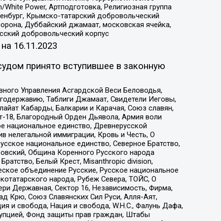
/White Power, Артподготовка, Религиозная группа
Оренбург, Крымско-татарский добровольческий
орона, Дуббайский джамаат, московская ячейка,
усский добровольческий корпус
 на
16.11.2023
судом принято вступившее в законную
вного Управления Асгардской Веси Беловодья,
годержавию, Таблиги Джамаат, Свидетели Иеговы,
айат Кабарды, Балкарии и Карачая, Союз славян,
т-18, Благородный Орден Дьявола, Армия воли
ое национальное единство, Древнерусской
 нелегальной иммиграции, Кровь и Честь, О
усское национальное единство, Северное Братство,
ровский, Община Коренного Русского народа
атство, Белый Крест, Misanthropic division,
еское объединение Русские, Русское национальное
котатарского народа, Рубеж Севера, ТОЙС, О
ри Державная, Сектор 16, Независимость, Фирма,
д Крю, Союз Славянских Сил Руси, Алля-Аят,
я и свобода, Нация и свобода, W.H.С., Фалунь Дафа,
рупцией, Фонд защиты прав граждан, Штабы