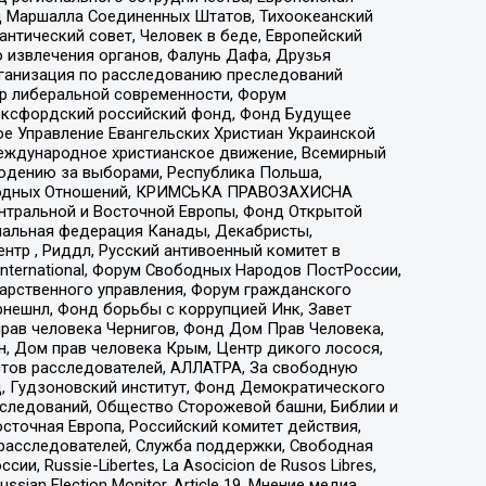
 Маршалла Соединенных Штатов, Тихоокеанский
нтический совет, Человек в беде, Европейский
 извлечения органов, Фалунь Дафа, Друзья
рганизация по расследованию преследований
тр либеральной современности, Форум
 Оксфордский российский фонд, Фонд Будущее
е Управление Евангельских Христиан Украинской
еждународное христианское движение, Всемирный
людению за выборами, Республика Польша,
народных Отношений, КРИМСЬКА ПРАВОЗАХИСНА
ы Центральной и Восточной Европы, Фонд Открытой
иональная федерация Канады, Декабристы,
тр , Риддл, Русский антивоенный комитет в
nternational, Форум Свободных Народов ПостРоссии,
дарственного управления, Форум гражданского
рнешнл, Фонд борьбы с коррупцией Инк, Завет
прав человека Чернигов, Фонд Дом Прав Человека,
н, Дом прав человека Крым, Центр дикого лосося,
стов расследователей, АЛЛАТРА, За свободную
д, Гудзоновский институт, Фонд Демократического
сследований, Общество Сторожевой башни, Библии и
сточная Европа, Российский комитет действия,
-расследователей, Служба поддержки, Свободная
 Russie-Libertes, La Asocicion de Rusos Libres,
an Election Monitor, Article 19, Мнение медиа,