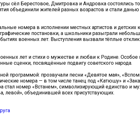
туры сёл Берестовое, Дмитровка и Андровка состоялись 
ия объединили жителей разных возрастов и стали данью
льные номера в исполнении местных артистов и детских 
графические постановки, а школьники разыграли неболь
бытиях военных лет. Выступления вызвали тёплые отклики
оенных лет и стихи о мужестве и любви к Родине. Особое
нные сценки, посвящённые подвигу советского народа.
ой программой: прозвучали песни «Девятое мая», «Вспомн
ические номера — в том числе танец под «Катюшу» и «Зак
ра стал номер «Встанем», символизирующий единство и му
ва, левой», объединившей всех присутствующих.
руга