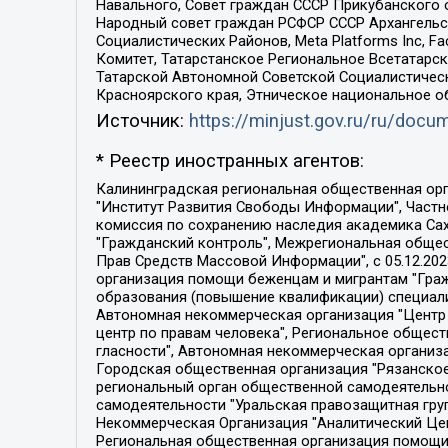
Навального, Совет граждан СССР Прикубанского 
Народный совет граждан РСФСР СССР Архангельск
Социалистических Районов, Meta Platforms Inc, 
Комитет, Татарстанское Региональное Всетатар
Татарской Автономной Советской Социалистическ
Красноярского края, Этническое национальное о
Источник:
https://minjust.gov.ru/ru/doc
* Реестр иностранных агентов:
Калининградская региональная общественная организация "Экозащита!-Женсовет", Фонд содействия защите прав и свобод граждан "Общественный вердикт", Фонд "Институт Развития Свободы Информации", Частное учреждение "Информационное агентство МЕМО. РУ", Региональная общественная организация "Общественная комиссия по сохранению наследия академика Сахарова", Фонд поддержки свободы прессы, Санкт-Петербургская общественная правозащитная организация "Гражданский контроль", Межрегиональная общественная организация "Информационно-просветительский центр "Мемориал", Региональный Фонд "Центр Защиты Прав Средств Массовой Информации", с 05.12.2023 Фонд "Центр Защиты Прав Средств массовой информации", Региональная общественная благотворительная организация помощи беженцам и мигрантам "Гражданское содействие", Негосударственное образовательное учреждение дополнительного профессионального образования (повышение квалификации) специалистов "АКАДЕМИЯ ПО ПРАВАМ ЧЕЛОВЕКА", Свердловская региональная общественная организация "Сутяжник", Автономная некоммерческая организация "Центр независимых социологических исследований", Союз общественных объединений "Российский исследовательский центр по правам человека", Региональное общественное учреждение научно-информационный центр "МЕМОРИАЛ", Некоммерческая организация "Фонд защиты гласности", Автономная некоммерческая организация "Институт прав человека", Городская общественная организация "Екатеринбургское общество "МЕМОРИАЛ", Городская общественная организация "Рязанское историко-просветительское и правозащитное общество "Мемориал" (Рязанский Мемориал), Челябинский региональный орган общественной самодеятельности – женское общественное объединение "Женщины Евразии", Челябинский региональный орган общественной самодеятельности "Уральская правозащитная группа", Фонд содействия защите здоровья и социальной справедливости имени Андрея Рылькова, Автономная Некоммерческая Организация "Аналитический Центр Юрия Левады", Автономная некоммерческая организация социальной поддержки населения "Проект Апрель", Региональная общественная организация помощи женщинам и детям, находящимся в кризисной ситуации "Информационно-методический центр "Анна", Фонд содействия развитию массовых коммуникаций и правовому просвещению "Так-так-Так", Фонд содействия устойчивому развитию "Серебряная тайга", Свердловский региональный общественный фонд социальных проектов "Новое время", "Idel.Реалии", Кавказ.Реалии, Крым.Реалии, Телеканал Настоящее Время, Татаро-башкирская служба Радио Свобода (Azatliq Radiosi), Радио Свободная Европа/Радио Свобода (PCE/PC), "Сибирь.Реалии", "Фактограф", Благотворительный фонд помощи осужденным и их семьям, Автономная некоммерческая организация "Институт глобализации и социальных движений", Фонд "В защиту прав заключенных", Частное учреждение "Центр поддержки и содействия развитию средств массовой информации", Пензенский региональный общественный благотворительный фонд "Гражданский союз", "Север.Реалии", Некоммерческая организация Фонд "Правовая инициатива", 