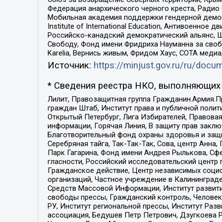
Федерация анархического черного креста, Радио
Мобильная академия поддержки гендерной демократи
Institute of International Education, Антивоенн
Российско-канадский демократический альянс, 
Свободу, Фонд имени Фридриха Науманна за свобо
Karelia, Вернись живым, Фридом Хаус, СОТА меди
Источник:
https://minjust.gov.ru/ru/doc
* Сведения реестра НКО, выполняющих 
Лилит, Правозащитная группа Гражданин.Армия.П
граждан Штаб, Институт права и публичной поли
Открытый Петербург, Лига Избирателей, Правова
информации, Горячая Линия, В защиту прав закл
Благотворительный фонд охраны здоровья и защи
Серебряная тайга, Так-Так-Так, Сова, центр Анн
Парк Гагарина, Фонд имени Андрея Рылькова, Сф
гласности, Российский исследовательский центр 
Гражданское действие, Центр независимых соци
организаций, Частное учреждение в Калининград
Средств Массовой Информации, Институт развити
свободы прессы, Гражданский контроль, Человек
РУ, Институт региональной прессы, Институт Ра
ассоциация, Бедушев Петр Петрович, Дзугкоева 