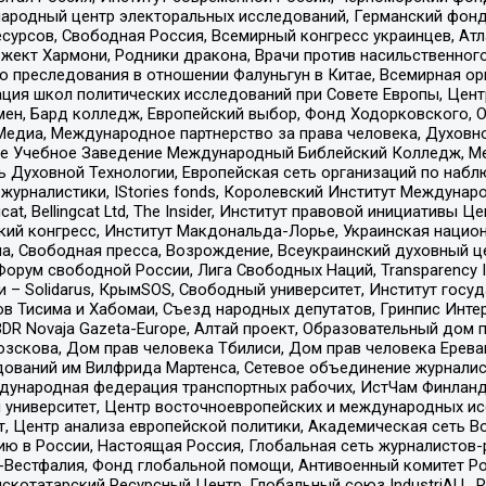
родный центр электоральных исследований, Германский фонд
рсов, Свободная Россия, Всемирный конгресс украинцев, Атла
ект Хармони, Родники дракона, Врачи против насильственного
ию преследования в отношении Фалуньгун в Китае, Всемирная о
ация школ политических исследований при Совете Европы, Цен
мен, Бард колледж, Европейский выбор, Фонд Ходорковского,
едиа, Международное партнерство за права человека, Духовно
ое Учебное Заведение Международный Библейский Колледж, М
ь Духовной Технологии, Европейская сеть организаций по наб
урналистики, IStories fonds, Королевский Институт Между
gcat, Bellingcat Ltd, The Insider, Институт правовой инициатив
инский конгресс, Институт Макдональда-Лорье, Украинская нац
, Свободная пресса, Возрождение, Всеукраинский духовный цен
орум свободной России, Лига Свободных Наций, Transparеncy I
– Solidarus, КрымSOS, Свободный университет, Институт госу
в Тисима и Хабомаи, Съезд народных депутатов, Гринпис Инте
DR Novaja Gazeta-Europe, Алтай проект, Образовательный дом 
зскова, Дом прав человека Тбилиси, Дом прав человека Ерева
едований им Вилфрида Мартенса, Сетевое объединение журнали
Международная федерация транспортных рабочих, ИстЧам Финлан
й университет, Центр восточноевропейских и международных и
, Центр анализа европейской политики, Академическая сеть Во
ю в России, Настоящая Россия, Глобальная сеть журналистов
естфалия, Фонд глобальной помощи, Антивоенный комитет России,
татарский Ресурсный Центр, Глобальный союз IndustriALL, Russi