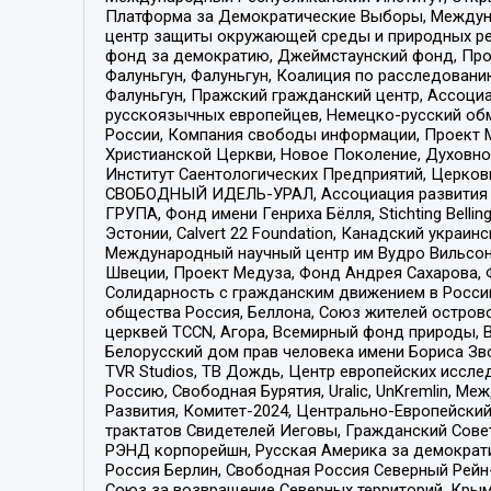
Платформа за Демократические Выборы, Междуна
центр защиты окружающей среды и природных ресу
фонд за демократию, Джеймстаунский фонд, Прож
Фалуньгун, Фалуньгун, Коалиция по расследован
Фалуньгун, Пражский гражданский центр, Ассоци
русскоязычных европейцев, Немецко-русский об
России, Компания свободы информации, Проект М
Христианской Церкви, Новое Поколение, Духовн
Институт Саентологических Предприятий, Церков
СВОБОДНЫЙ ИДЕЛЬ-УРАЛ, Ассоциация развития ж
ГРУПА, Фонд имени Генриха Бёлля, Stichting Bellin
Эстонии, Calvert 22 Foundation, Канадский укра
Международный научный центр им Вудро Вильсона
Швеции, Проект Медуза, Фонд Андрея Сахарова, Ф
Солидарность с гражданским движением в России 
общества Россия, Беллона, Союз жителей острово
церквей TCCN, Агора, Всемирный фонд природы, B
Белорусский дом прав человека имени Бориса Зво
TVR Studios, ТВ Дождь, Центр европейских иссл
Россию, Свободная Бурятия, Uralic, UnKremlin, 
Развития, Комитет-2024, Центрально-Европейски
трактатов Свидетелей Иеговы, Гражданский Совет
РЭНД корпорейшн, Русская Америка за демократи
Россия Берлин, Свободная Россия Северный Рейн-В
Союз за возвращение Северных территорий, Крымско