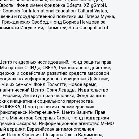
Европы, Фонд имени Фридриха Эберта, XZ gGmbH,
ls for International Education, Cultural Vistas,
ошений и государственной политики им Питера Мунка,
 Гражданских Свобод, Фонд Бориса Немцова за
имости Ингушетии, Прометей, Stop Occupation of
 Центр гендерных исследований, Фонд защиты прав
 Мы против СПИДа, СВЕЧА, Гуманитарное действие,
ддержки и содействия развитию средств массовой
р социально-информационных инициатив Действие,
 и их семьям, Фонд Тольятти, Новое время,
, Аналитический Центр Юрия Левады, Издательство
 Евразии, Институт прав человека, Фонд защиты
ких инициатив и социального партнерства,
ЕЛОВЕКА, Центр развития некоммерческих
 Трансперенси Интернешнл-Р, Центр Защиты Прав
овета Министров Северных Стран, Фонд поддержки
адемика Сахарова, Информационное агентство МЕМО.
ый вердикт, Евразийская антимонопольная
кий Павел Юрьевич, Шнырова Ольга Вадимовна,