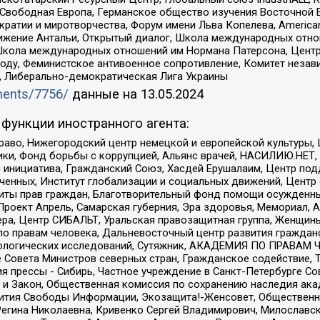
 Свободная Европа, Германское общество изучения Восточной 
и и миротворчества, Форум имени Льва Копелева, American Counci
ое движение Антальи, Открытый диалог, Школа международных отн
Школа международных отношений им Нормана Патерсона, Центр
ду, Феминистское антивоенное сопротивление, Комитет независ
а, Либерально-демократическая Лига Украины
uments/7756/
данные на
13.05.2024
функции иностранного агента:
раво, Нижегородский центр немецкой и европейской культуры,
тики, Фонд борьбы с коррупцией, Альянс врачей, НАСИЛИЮ.НЕТ,
я инициатива, Гражданский Союз, Хасдей Ерушалаим, Центр по
юченных, Институт глобализации и социальных движений, Цент
ты прав граждан, Благотворительный фонд помощи осужденным
а, Проект Апрель, Самарская губерния, Эра здоровья, Мемориал
ера, Центр СИБАЛЬТ, Уральская правозащитная группа, Женщины
по правам человека, Дальневосточный центр развития гражданс
ологических исследований, Сутяжник, АКАДЕМИЯ ПО ПРАВАМ Ч
е Совета Министров северных стран, Гражданское содействие,
я прессы - Сибирь, Частное учреждение в Санкт-Петербурге С
 и Закон, Общественная комиссия по сохранению наследия ак
звития Свободы Информации, Экозащита!-Женсовет, Общественн
Регина Николаевна, Кривенко Сергей Владимирович, Милославс