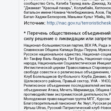
сообщество Сеть, Катиба Таухид валь-Джихад, Хай
“Джамаат “Красный пахарь”, Колумбайн, Хатлонск
батальон имени Номана Челебиджихана, Азов, Па
Батал-Хаджи Белхороев, Маньяки Культ Убийц, М
Источник:
http://nac.gov.ru/terroristichesk
* Перечень общественных объединений 
силу решение о ликвидации или запрете
Национал-большевистская партия, ВЕК РА, Рада 
Славянская Община Капища Веды Перуна, Мужская
Русское национальное единство, Национал-социа
Ат-Такфир Валь-Хиджра, Пит Буль, Национал-соц
народа, Национальная Социалистическая Инициат
Инглистической церкви Православных Староверов
свободе совести и о религиозных объединениях,
Клуб Болельщиков Футбольного Клуба Динамо, Фа
Щелковского района, Правый сектор, УНА - УНСО, У
Религиозное объединение последователей инглии
объединение Атака, Мечеть Мирмамеда, Община К
противодействии экстремистской деятельности, 
Молодежная правозащитная группа МПГ, Курсом П
Благотворительный пансионат Ак Умут, Русская ре
Иртыш Ultras, Русский Патриотический клуб-Нов