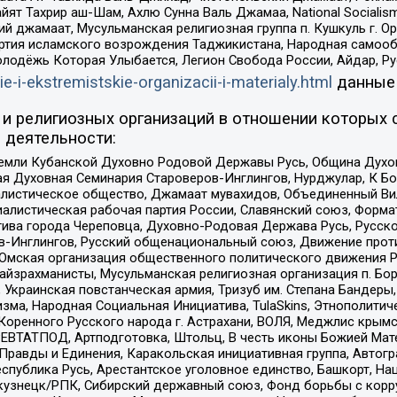
ят Тахрир аш-Шам, Ахлю Сунна Валь Джамаа, National Socialism
ий джамаат, Мусульманская религиозная группа п. Кушкуль г. 
ртия исламского возрождения Таджикистана, Народная самооб
олодёжь Которая Улыбается, Легион Свобода России, Айдар, Р
ie-i-ekstremistskie-organizacii-i-materialy.html
данные
и религиозных организаций в отношении которых 
 деятельности:
земли Кубанской Духовно Родовой Державы Русь, Община Духо
 Духовная Семинария Староверов-Инглингов, Нурджулар, К Бо
листическое общество, Джамаат мувахидов, Объединенный Вил
иалистическая рабочая партия России, Славянский союз, Форма
ива города Череповца, Духовно-Родовая Держава Русь, Русск
-Инглингов, Русский общенациональный союз, Движение против
 Омская организация общественного политического движения Р
йзрахманисты, Мусульманская религиозная организация п. Бо
краинская повстанческая армия, Тризуб им. Степана Бандеры, Бр
зма, Народная Социальная Инициатива, TulaSkins, Этнополитич
оренного Русского народа г. Астрахани, ВОЛЯ, Меджлис крымс
РЕВТАТПОД, Артподготовка, Штольц, В честь иконы Божией Мате
равды и Единения, Каракольская инициативная группа, Автогра
спублика Русь, Арестантское уголовное единство, Башкорт, Наци
окузнецк/РПК, Сибирский державный союз, Фонд борьбы с кор