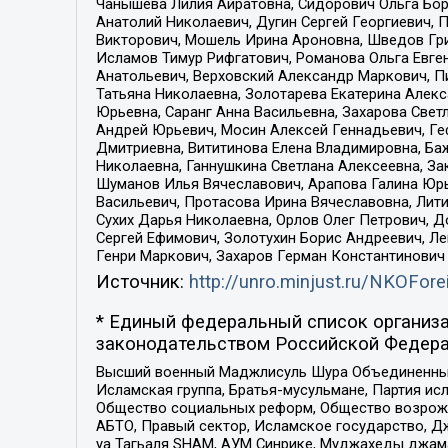
Чанышева Лилия Айратовна, Сидорович Ольга Бори
Анатолий Николаевич, Дугин Сергей Георгиевич, 
Викторович, Мошель Ирина Ароновна, Шведов Гри
Исламов Тимур Рифгатович, Романова Ольга Евге
Анатольевич, Верховский Александр Маркович, П
Татьяна Николаевна, Золотарева Екатерина Алек
Юрьевна, Саранг Анна Васильевна, Захарова Свет
Андрей Юрьевич, Мосин Алексей Геннадьевич, Ге
Дмитриевна, Вититинова Елена Владимировна, Ба
Николаевна, Ганнушкина Светлана Алексеевна, За
Шуманов Илья Вячеславович, Арапова Галина Юрь
Васильевич, Протасова Ирина Вячеславовна, Лит
Сухих Дарья Николаевна, Орлов Олег Петрович, 
Сергей Ефимович, Золотухин Борис Андреевич, Л
Генри Маркович, Захаров Герман Константинович
Источник:
http://unro.minjust.ru/NKOFore
* Единый федеральный список организа
законодательством Российской Федера
Высший военный Маджлисуль Шура Объединенных с
Исламская группа, Братья-мусульмане, Партия ис
Общество социальных реформ, Общество возрожд
АБТО, Правый сектор, Исламское государство, Д
уа Тагьаля SHAM, АУМ Синрике, Муджахеды джама