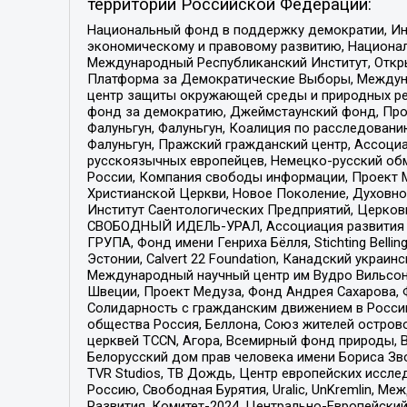
территории Российской Федерации:
Национальный фонд в поддержку демократии, Ин
экономическому и правовому развитию, Национ
Международный Республиканский Институт, Откры
Платформа за Демократические Выборы, Междуна
центр защиты окружающей среды и природных ресу
фонд за демократию, Джеймстаунский фонд, Прож
Фалуньгун, Фалуньгун, Коалиция по расследован
Фалуньгун, Пражский гражданский центр, Ассоци
русскоязычных европейцев, Немецко-русский об
России, Компания свободы информации, Проект М
Христианской Церкви, Новое Поколение, Духовн
Институт Саентологических Предприятий, Церков
СВОБОДНЫЙ ИДЕЛЬ-УРАЛ, Ассоциация развития ж
ГРУПА, Фонд имени Генриха Бёлля, Stichting Bellin
Эстонии, Calvert 22 Foundation, Канадский укра
Международный научный центр им Вудро Вильсона
Швеции, Проект Медуза, Фонд Андрея Сахарова, Ф
Солидарность с гражданским движением в России 
общества Россия, Беллона, Союз жителей острово
церквей TCCN, Агора, Всемирный фонд природы, B
Белорусский дом прав человека имени Бориса Зво
TVR Studios, ТВ Дождь, Центр европейских иссл
Россию, Свободная Бурятия, Uralic, UnKremlin, 
Развития, Комитет-2024, Центрально-Европейски