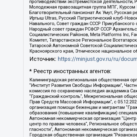
противодействии экстремистской деятельности, 
Молодежная правозащитная группа МПГ, Курсом П
Благотворительный пансионат Ак Умут, Русская ре
Иртыш Ultras, Русский Патриотический клуб-Нов
Навального, Совет граждан СССР Прикубанского 
Народный совет граждан РСФСР СССР Архангельск
Социалистических Районов, Meta Platforms Inc, 
Комитет, Татарстанское Региональное Всетатар
Татарской Автономной Советской Социалистическ
Красноярского края, Этническое национальное о
Источник:
https://minjust.gov.ru/ru/doc
* Реестр иностранных агентов:
Калининградская региональная общественная организация "Экозащита!-Женсовет", Фонд содействия защите прав и свобод граждан "Общественный вердикт", Фонд "Институт Развития Свободы Информации", Частное учреждение "Информационное агентство МЕМО. РУ", Региональная общественная организация "Общественная комиссия по сохранению наследия академика Сахарова", Фонд поддержки свободы прессы, Санкт-Петербургская общественная правозащитная организация "Гражданский контроль", Межрегиональная общественная организация "Информационно-просветительский центр "Мемориал", Региональный Фонд "Центр Защиты Прав Средств Массовой Информации", с 05.12.2023 Фонд "Центр Защиты Прав Средств массовой информации", Региональная общественная благотворительная организация помощи беженцам и мигрантам "Гражданское содействие", Негосударственное образовательное учреждение дополнительного профессионального образования (повышение квалификации) специалистов "АКАДЕМИЯ ПО ПРАВАМ ЧЕЛОВЕКА", Свердловская региональная общественная организация "Сутяжник", Автономная некоммерческая организация "Центр независимых социологических исследований", Союз общественных объединений "Российский исследовательский центр по правам человека", Региональное общественное учреждение научно-информационный центр "МЕМОРИАЛ", Некоммерческая организация "Фонд защиты гласности", Автономная некоммерческая организация "Институт прав человека", Городская общественная организация "Екатеринбургское общество "МЕМОРИАЛ", Городская общественная организация "Рязанское историко-просветительское и правозащитное общество "Мемориал" (Рязанский Мемориал), Челябинский региональный орган общественной самодеятельности – женское общественное объединение "Женщины Евразии", Челябинский региональный орган общественной самодеятельности "Уральская правозащитная группа", Фонд содействия защите здоровья и социальной справедливости имени Андрея Рылькова, Автономная Некоммерческая Организация "Аналитический Центр Юрия Левады", Автономная некоммерческая организация социальной поддержки населения "Проект Апрель", Региональная общественная организация помощи женщинам и детям, находящимся в кризисной ситуации "Информационно-методический центр "Анна", Фонд содействия развитию массовых коммуникаций и правовому просвещению "Так-так-Так", Фонд содействия устойчивому развитию "Серебряная тайга", Свердловский региональный общественный фонд социальных проектов "Новое время", "Idel.Реалии", Кавказ.Реалии, Крым.Реалии, Телеканал Настоящее Время, Татаро-башкирская служба Радио Свобода (Azatliq Radiosi), Радио Свободная Европа/Радио Свобода (PCE/PC), "Сибирь.Реалии", "Фактограф", Благотворительный фонд помощи осужденным и их семьям, Автономная некоммерческая организация "Институт глобализации и социальных движений", Фонд "В защиту прав заключенных", Частное учреждение "Центр поддержки и содействия развитию средств массовой информации", Пензенский региональный общественный благотворительный фонд "Гражданский союз", "Север.Реалии", Некоммерческая организация Фонд "Правовая инициатива", 