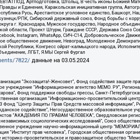
РЕВТАТПОД, Артподготовка, Штольц, В честь иконы Божией Мате
равды и Единения, Каракольская инициативная группа, Автогра
спублика Русь, Арестантское уголовное единство, Башкорт, Наци
окузнецк/РПК, Сибирский державный союз, Фонд борьбы с кор
округа г. Краснодара, Мужское государство, Народное объедин
ой области, Проект Штурм, Граждане СССР, Держава Союз Сов
Facebook, Instagram, WhatsApp, СИЧ-С14, Добровольческое Движ
ское общественное движение, Невоград, Молодежное Демократ
ой Республики, Конгресс ойрат-калмыцкого народа, Исполнит
бъединение, ЛГБТ, Я.МЫ Сергей Фургал
uments/7822/
данные на
03.05.2024
Общество с ограниченной ответственностью "Радио Свободная Европа/Радио Свобода", Чешское информационное агентство "MEDIUM-ORIENT", Красноярская региональная общественная организация "Мы против СПИДа", Камалягин Денис Николаевич, Маркелов Сергей Евгеньевич, Пономарев Лев Александрович, Савицкая Людмила Алексеевна, Автономная некоммерческая организация "Центр по работе с проблемой насилия "НАСИЛИЮ.НЕТ", Межрегиональный профессиональный союз работников здравоохранения "Альянс врачей", Юридическое лицо, зарегистрированное в Латвийской Республике, SIA "Medusa Project" (регистрационный номер 40103797863, дата регистрации 10.06.2014), Некоммерческая организация "Фонд по борьбе с коррупцией", Автономная некоммерческая организация "Институт права и публичной политики", Баданин Роман Сергеевич, Гликин Максим Александрович, Железнова Мария Михайловна, Лукьянова Юлия Сергеевна, Маетная Елизавета Витальевна, Маняхин Петр Борисович, Чуракова Ольга Владимировна, Ярош Юлия Петровна, Юридическое лицо "The Insider SIA", зарегистрированное в Риге, Латвийская Республика (дата регистрации 26.06.2015), являющееся администратором доменного имени интернет-издания "The Insider SIA", https://theins.ru, Постернак Алексей Евгеньевич, Рубин Михаил Аркадьевич, Анин Роман Александрович, Юридическое лицо Istories fonds, зарегистрированное в Латвийской Республике (регистрационный номер 50008295751, дата регистрации 24.02.2020), Великовский Дмитрий Александрович, Долинина Ирина Николаевна, Мароховская Алеся Алексеевна, Шлейнов Роман Юрьевич, Шмагун Олеся Валентиновна, Общество с ограниченной ответственностью "Альтаир 2021", Общество с ограниченной ответственностью "Вега 2021", Общество с ограниченной ответственностью "Главный редактор 2021", Общество с ограниченной ответственностью "Ромашки монолит", Важенков Артем Валерьевич, Ивановская областная общественная организация "Центр гендерных исследований", Гурман Юрий Альбертович, Медиапроект "ОВД-Инфо", Егоров Владимир Владимирович, Жилинский Владимир Александрович, Общество с ограниченной ответственностью "ЗП", Иванова София Юрьевна, Карезина Инна Павловна, Кильтау Екатерина Викторовна, Петров Алексей Викторович, Пискунов Сергей Евгеньевич, Смирнов Сергей Сергеевич, Тихонов Михаил Сергеевич, Общество с ограниченной ответственностью "ЖУРНАЛИСТ-ИНОСТРАННЫЙ АГЕНТ", Арапова Галина Юрьевна, Вольтская Татьяна Анатольевна, Американская компания "Mason G.E.S. Anonymous Foundation" (США), являющаяся владельцем интернет-издания https://mnews.world/, Компания "Stichting Bellingcat", зарегистрированная в Нидерландах (дата регистрации 11.07.2018), Захаров Андрей Вячеславович, Клепиковская Екатерина Дмитриевна, Общество с ограниченной ответственностью "МЕМО", Перл Роман Александрович, Симонов Евгений Алексеевич, Соловьева Елена Анатольевна, Сотников Даниил Владимирович, Сурначева Елизавета Дмитриевна, Автономная некоммерческая организация по защите прав человека и информированию населения "Якутия – Наше Мнение", Общество с ограниченной ответственностью "Москоу диджитал медиа", с 26.01.2023 Общество с ограниченной ответственностью "Чайка Белые сады", Ветошкина Валерия Валерьевна, Заговора Максим Александрович, Межрегиональное общественное движение "Российская ЛГБТ - сеть", Оленичев Максим Владимирович, Павлов Иван Юрьевич, Скворцова Елена Сергеевна, Общество с ограниченной ответственностью "Как бы инагент", Кочетков Игорь Викторович, Общество с ограниченной ответственностью "Честные выборы", Еланчик Олег Александрович, Общество с ограниченной ответственностью "Нобелевский призыв", Гималова Регина Эмилевна, Григорьев Андрей Валерьевич, Григорьева Алина Александровна, Ассоциация по содействию защите прав призывников, альтернативнослужащих и военнослужащих "Правозащитная группа "Гражданин.Армия.Право", Хисамова Регина Фаритовна, Автономная некоммерческая организация по реализа