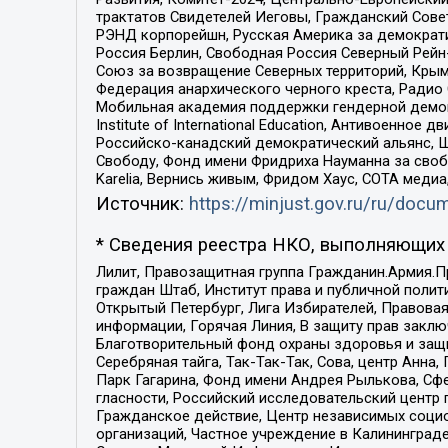
трактатов Свидетелей Иеговы, Гражданский Совет
РЭНД корпорейшн, Русская Америка за демократи
Россия Берлин, Свободная Россия Северный Рейн-В
Союз за возвращение Северных территорий, Крымско
Федерация анархического черного креста, Радио
Мобильная академия поддержки гендерной демократи
Institute of International Education, Антивоенн
Российско-канадский демократический альянс, 
Свободу, Фонд имени Фридриха Науманна за свобо
Karelia, Вернись живым, Фридом Хаус, СОТА меди
Источник:
https://minjust.gov.ru/ru/doc
* Сведения реестра НКО, выполняющих 
Лилит, Правозащитная группа Гражданин.Армия.П
граждан Штаб, Институт права и публичной поли
Открытый Петербург, Лига Избирателей, Правова
информации, Горячая Линия, В защиту прав закл
Благотворительный фонд охраны здоровья и защи
Серебряная тайга, Так-Так-Так, Сова, центр Анн
Парк Гагарина, Фонд имени Андрея Рылькова, Сф
гласности, Российский исследовательский центр 
Гражданское действие, Центр независимых соци
организаций, Частное учреждение в Калининград