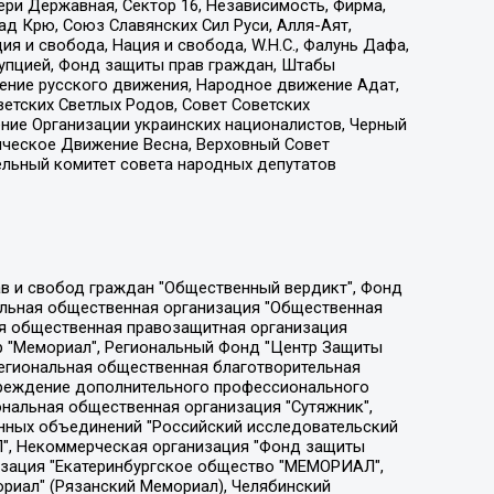
ри Державная, Сектор 16, Независимость, Фирма,
д Крю, Союз Славянских Сил Руси, Алля-Аят,
я и свобода, Нация и свобода, W.H.С., Фалунь Дафа,
рупцией, Фонд защиты прав граждан, Штабы
ение русского движения, Народное движение Адат,
етских Светлых Родов, Совет Советских
ение Организации украинских националистов, Черный
ическое Движение Весна, Верховный Совет
ельный комитет совета народных депутатов
ции социально-правовых программ "Лилит", Дальневосточное общественное движение "Маяк", Санкт-Петербургская ЛГБТ-инициативная группа "Выход", Инициативная группа ЛГБТ+ "Реверс", Алексеев Андрей Викторович, Бекбулатова Таисия Львовна, Беляев Иван Михайлович, Владыкина Елена Сергеевна, Гельман Марат Александрович, Никульшина Вероника Юрьевна, Толоконникова Надежда Андреевна, Шендерович Виктор Анатольевич, Общество с ограниченной ответственностью "Данное сообщение", Общество с ограниченной ответственностью Издательский дом "Новая глава", Айнбиндер Александра Александровна, Московский комьюнити-центр для ЛГБТ+инициатив, Благотворительный фонд развития филантропии, Deutsche Welle (Германия, Kurt-Schumacher-Strasse 3, 53113 Bonn), Борзунова Мария Михайловна, Воробьев Виктор Викторович, Голубева Анна Львовна, Константинова Алла Михайловна, Малкова Ирина Владимировна, Мурадов Мурад Абдулгалимович, Осетинская Елизавета Николаевна, Понасенков Евгений Николаевич, Ганапольский Матвей Юрьевич, Киселев Евгений Алексеевич, Борухович Ирина Григорьевна, Дремин Иван Тимофеевич, Дубровский Дмитрий Викторович, Красноярская региональная общественная организация поддержки и развития альтернативных образовательных технологий и межкультурных коммуникаций "ИНТЕРРА", Маяковская Екатерина Алексеевна, Фейгин Марк Захарович, Филимонов Андрей Викторович, Дзугкоева Регина Николаевна, Доброхотов Роман Александрович, Дудь Юрий Александрович, Елкин Сергей Владимирович, Кругликов Кирилл Игоревич, Сабунаева Мария Леонидовна, Семенов Алексей Владимирович, Шаинян Карен Багратович, Шульман Екатерина Михайловна, Асафьев Артур Валерьевич, Вахштайн Виктор Семенович, Венедиктов Алексей Алексеевич, Лушникова Екатерина Евгеньевна, Волков Леонид Михайлович, Невзоров Александр Глебович, Пархоменко Сергей Борисович, Сироткин Ярослав Николаевич, Кара-Мурза Владимир Владимирович, Баранова Наталья Владимировна, Гозман Леонид Яковлевич, Кагарлицкий Борис Юльевич, Климарев Михаил Валерьевич, Милов Владимир Станиславович, Автономная некоммерческая организация Краснодарский центр современного искусства "Типография", Моргенштерн Алишер Тагирович, Соболь Любовь Эдуардовна, Общество с ограниченной ответственностью "ЛИЗА НОРМ", Каспаров Гарри Кимович, Ходорковский Михаил Борисович, Общество с ограниченной ответственностью "Апрельские тезисы", Данилович Ирина Брониславовна, Кашин Олег Владимирович, Петров Николай Владимирович, Пивоваров Алексей Владимирович, Соколов Михаил Владимирович, Цветкова Юлия Владимировна, Чичваркин Евгений Александрович, Комитет против пыток/Команда против пыток, Общество с ограниченной ответственностью "Первый научный", Общество с ограниченной ответственностью "Вертолет и ко", Белоцерковская Вероника Борисовна, Кац Максим Евгеньевич, Лазарева Татьяна Юрьевна, Шаведдинов Руслан Табризович, Яшин Илья Валерьевич, Общество с ограниченной ответственностью "Иноагент ААВ", Алешковский Дмитрий Петрович, Альбац Евгения Марковна, Быков Дмитрий Львович, Галямина Юлия Евгеньевна, Лойко Сергей Леонидович, Мартынов Кирилл Константинович, Медведев Сергей Александрович, Крашенинников Федор Геннадиевич, Гордеева Катерина Вл