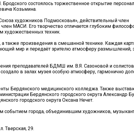
. Бродского состоялось торжественное открытие персона
евича Козьмина.
«Союза художников Подмосковья», действительный член
член МАСИ. Его творчество отличается глубоким философ
м художественных техник.
 а также произведения в смешанной технике. Каждая карт
ающий мир и передаёт зрителю атмосферу размышлений, 
ния преподавателей БДМШ им. В.Я. Сазоновой и солистов
создало в залах музея особую атмосферу, гармонично до
енты Бердянского медицинского колледжа. Также выставк
министрации Бердянского городского округа Александр Б
нского городского округа Оксана Нечет.
ым событием города, объединившим художников, музыкан
. Тверская, 29.