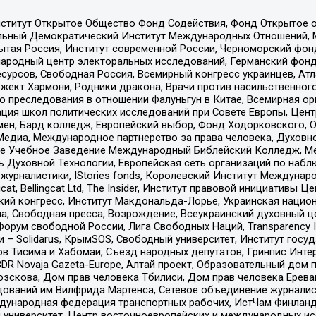
ститут Открытое Общество Фонд Содействия, Фонд Открытое 
альный Демократический Институт Международных Отношений,
тая Россия, Институт современной России, Черноморский фонд
родный центр электоральных исследований, Германский фонд
рсов, Свободная Россия, Всемирный конгресс украинцев, Атла
ект Хармони, Родники дракона, Врачи против насильственного
ию преследования в отношении Фалуньгун в Китае, Всемирная о
ация школ политических исследований при Совете Европы, Цен
мен, Бард колледж, Европейский выбор, Фонд Ходорковского,
едиа, Международное партнерство за права человека, Духовно
ое Учебное Заведение Международный Библейский Колледж, М
ь Духовной Технологии, Европейская сеть организаций по наб
урналистики, IStories fonds, Королевский Институт Между
gcat, Bellingcat Ltd, The Insider, Институт правовой инициатив
инский конгресс, Институт Макдональда-Лорье, Украинская нац
, Свободная пресса, Возрождение, Всеукраинский духовный цен
орум свободной России, Лига Свободных Наций, Transparеncy I
– Solidarus, КрымSOS, Свободный университет, Институт госу
в Тисима и Хабомаи, Съезд народных депутатов, Гринпис Инте
DR Novaja Gazeta-Europe, Алтай проект, Образовательный дом 
зскова, Дом прав человека Тбилиси, Дом прав человека Ерева
едований им Вилфрида Мартенса, Сетевое объединение журнали
Международная федерация транспортных рабочих, ИстЧам Финлан
й университет, Центр восточноевропейских и международных и