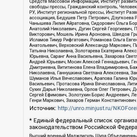
Средств Массовой Информации, Институт развити
свободы прессы, Гражданский контроль, Человек
РУ, Институт региональной прессы, Институт Ра
ассоциация, Бедушев Петр Петрович, Дзугкоева 
Чанышева Лилия Айратовна, Сидорович Ольга Бори
Анатолий Николаевич, Дугин Сергей Георгиевич, 
Викторович, Мошель Ирина Ароновна, Шведов Гри
Исламов Тимур Рифгатович, Романова Ольга Евге
Анатольевич, Верховский Александр Маркович, П
Татьяна Николаевна, Золотарева Екатерина Алек
Юрьевна, Саранг Анна Васильевна, Захарова Свет
Андрей Юрьевич, Мосин Алексей Геннадьевич, Ге
Дмитриевна, Вититинова Елена Владимировна, Ба
Николаевна, Ганнушкина Светлана Алексеевна, За
Шуманов Илья Вячеславович, Арапова Галина Юрь
Васильевич, Протасова Ирина Вячеславовна, Лит
Сухих Дарья Николаевна, Орлов Олег Петрович, 
Сергей Ефимович, Золотухин Борис Андреевич, Л
Генри Маркович, Захаров Герман Константинович
Источник:
http://unro.minjust.ru/NKOFore
* Единый федеральный список организа
законодательством Российской Федера
Высший военный Маджлисуль Шура Объединенных с