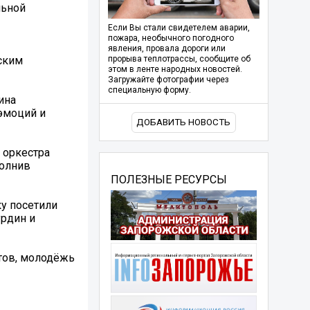
льной
Если Вы стали свидетелем аварии,
пожара, необычного погодного
явления, провала дороги или
ским
прорыва теплотрассы, сообщите об
этом в ленте народных новостей.
Загружайте фотографии через
специальную форму.
ина
эмоций и
ДОБАВИТЬ НОВОСТЬ
 оркестра
полнив
ПОЛЕЗНЫЕ РЕСУРСЫ
у посетили
урдин и
тов, молодёжь