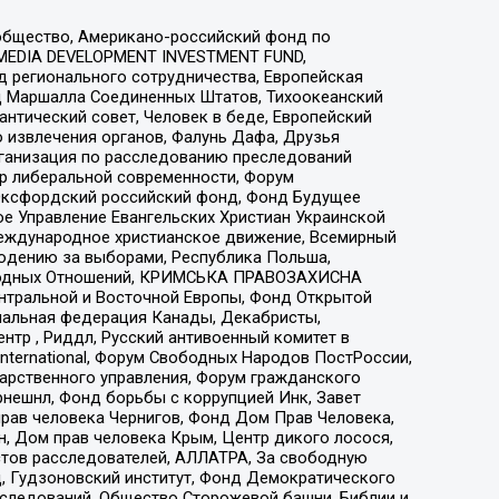
общество, Американо-российский фонд по
 MEDIA DEVELOPMENT INVESTMENT FUND,
 регионального сотрудничества, Европейская
 Маршалла Соединенных Штатов, Тихоокеанский
нтический совет, Человек в беде, Европейский
 извлечения органов, Фалунь Дафа, Друзья
рганизация по расследованию преследований
тр либеральной современности, Форум
 Оксфордский российский фонд, Фонд Будущее
е Управление Евангельских Христиан Украинской
еждународное христианское движение, Всемирный
людению за выборами, Республика Польша,
народных Отношений, КРИМСЬКА ПРАВОЗАХИСНА
ы Центральной и Восточной Европы, Фонд Открытой
иональная федерация Канады, Декабристы,
тр , Риддл, Русский антивоенный комитет в
nternational, Форум Свободных Народов ПостРоссии,
дарственного управления, Форум гражданского
рнешнл, Фонд борьбы с коррупцией Инк, Завет
прав человека Чернигов, Фонд Дом Прав Человека,
н, Дом прав человека Крым, Центр дикого лосося,
стов расследователей, АЛЛАТРА, За свободную
д, Гудзоновский институт, Фонд Демократического
сследований, Общество Сторожевой башни, Библии и