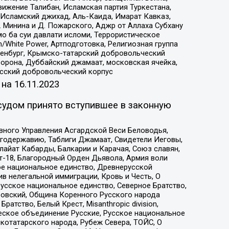
ижение Талибан, Исламская партия Туркестана,
Исламский джихад, Аль-Каида, Имарат Кавказ,
 Минина и Д. Пожарского, Аджр от Аллаха Субхану
о ба суи давлати исломи, Террористическое
/White Power, Артподготовка, Религиозная группа
Оренбург, Крымско-татарский добровольческий
орона, Дуббайский джамаат, московская ячейка,
усский добровольческий корпус
 на
16.11.2023
судом принято вступившее в законную
вного Управления Асгардской Веси Беловодья,
годержавию, Таблиги Джамаат, Свидетели Иеговы,
айат Кабарды, Балкарии и Карачая, Союз славян,
т-18, Благородный Орден Дьявола, Армия воли
ое национальное единство, Древнерусской
 нелегальной иммиграции, Кровь и Честь, О
усское национальное единство, Северное Братство,
ровский, Община Коренного Русского народа
атство, Белый Крест, Misanthropic division,
еское объединение Русские, Русское национальное
котатарского народа, Рубеж Севера, ТОЙС, О