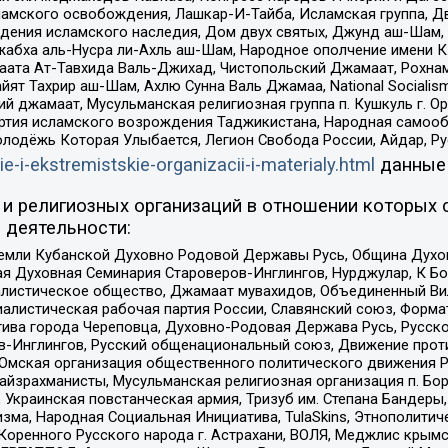
ламского освобождения, Лашкар-И-Тайба, Исламская группа, Дв
ения исламского наследия, Дом двух святых, Джунд аш-Шам, 
жабха аль-Нусра ли-Ахль аш-Шам, Народное ополчение имени К.
ата Ат-Тавхида Валь-Джихад, Чистопольский Джамаат, Рохнам
ят Тахрир аш-Шам, Ахлю Сунна Валь Джамаа, National Socialism
ий джамаат, Мусульманская религиозная группа п. Кушкуль г. 
ртия исламского возрождения Таджикистана, Народная самооб
олодёжь Которая Улыбается, Легион Свобода России, Айдар, Р
ie-i-ekstremistskie-organizacii-i-materialy.html
данные
и религиозных организаций в отношении которых 
 деятельности:
земли Кубанской Духовно Родовой Державы Русь, Община Духо
 Духовная Семинария Староверов-Инглингов, Нурджулар, К Бо
листическое общество, Джамаат мувахидов, Объединенный Вил
иалистическая рабочая партия России, Славянский союз, Форма
ива города Череповца, Духовно-Родовая Держава Русь, Русск
-Инглингов, Русский общенациональный союз, Движение против
 Омская организация общественного политического движения Р
йзрахманисты, Мусульманская религиозная организация п. Бо
краинская повстанческая армия, Тризуб им. Степана Бандеры, Бр
зма, Народная Социальная Инициатива, TulaSkins, Этнополитич
оренного Русского народа г. Астрахани, ВОЛЯ, Меджлис крымс