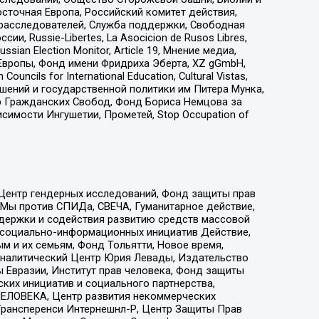
сточная Европа, Российский комитет действия,
-расследователей, Служба поддержки, Свободная
 Russie-Libertes, La Asocicion de Rusos Libres,
an Election Monitor, Article 19, Мнение медиа,
Европы, Фонд имени Фридриха Эберта, XZ gGmbH,
ls for International Education, Cultural Vistas,
ошений и государственной политики им Питера Мунка,
 Гражданских Свобод, Фонд Бориса Немцова за
имости Ингушетии, Прометей, Stop Occupation of
 Центр гендерных исследований, Фонд защиты прав
 Мы против СПИДа, СВЕЧА, Гуманитарное действие,
ддержки и содействия развитию средств массовой
р социально-информационных инициатив Действие,
 и их семьям, Фонд Тольятти, Новое время,
, Аналитический Центр Юрия Левады, Издательство
 Евразии, Институт прав человека, Фонд защиты
ких инициатив и социального партнерства,
ЕЛОВЕКА, Центр развития некоммерческих
 Трансперенси Интернешнл-Р, Центр Защиты Прав