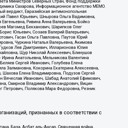
овета Министров Северных Стран, Фонд поддержки
адемика Сахарова, Информационное агентство МЕМО.
ый вердикт, Евразийская антимонопольная
кий Павел Юрьевич, Шнырова Ольга Вадимовна,
 Евгеньевна, Ривина Анна Валерьевна, Бойко
хоев Магомед Бекханович, Шарипков Олег
Борис Юльевич, Созаев Валерий Валерьевич,
тович, Гасан Ольга Павловна, Паутов Юрий
ровна, Чуркина Наталья Валерьевна, Акимова
 Гудков Лев Дмитриевич, Илларионова Юлия
ихайловна, Щур Николай Алексеевич, Блинушов
е Ирина Анатольевна, Мельникова Валентина
Беляев Сергей Иванович, Голубева Елена
ила Залмановна, Кокорина Екатерина Алексеевна,
, Шахова Елена Владимировна, Подузов Сергей
ин Вячеслав Иванович, Шабад Анатолий Ефимович,
вна, Смирнов Владимир Александрович, Вицин
ег Петрович, Полякова Мара Федоровна, Резник
ганизаций, признанных в соответствии с
на, База, Асбат аль-Ансар, Священная война,