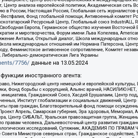
, Центр анализа европейской политики, Академическая сеть Во
ю в России, Настоящая Россия, Глобальная сеть журналистов
естфалия, Фонд глобальной помощи, Антивоенный комитет России,
татарский Ресурсный Центр, Глобальный союз IndustriALL, Russi
 Свободная Европа, Германское общество изучения Восточной 
и и миротворчества, Форум имени Льва Копелева, American Counci
ое движение Антальи, Открытый диалог, Школа международных отн
Школа международных отношений им Нормана Патерсона, Центр
ду, Феминистское антивоенное сопротивление, Комитет независ
а, Либерально-демократическая Лига Украины
uments/7756/
данные на
13.05.2024
функции иностранного агента:
раво, Нижегородский центр немецкой и европейской культуры,
тики, Фонд борьбы с коррупцией, Альянс врачей, НАСИЛИЮ.НЕТ,
я инициатива, Гражданский Союз, Хасдей Ерушалаим, Центр по
юченных, Институт глобализации и социальных движений, Цент
ты прав граждан, Благотворительный фонд помощи осужденным
а, Проект Апрель, Самарская губерния, Эра здоровья, Мемориал
ера, Центр СИБАЛЬТ, Уральская правозащитная группа, Женщины
по правам человека, Дальневосточный центр развития гражданс
ологических исследований, Сутяжник, АКАДЕМИЯ ПО ПРАВАМ Ч
е Совета Министров северных стран, Гражданское содействие,