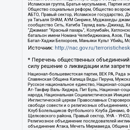
Исламская группа, Братья-мусульмане, Партия ис
Общество социальных реформ, Общество возрожд
АБТО, Правый сектор, Исламское государство, Д
уа Тагьаля SHAM, АУМ Синрике, Муджахеды джама
сообщество Сеть, Катиба Таухид валь-Джихад, Хай
“Джамаат “Красный пахарь”, Колумбайн, Хатлонск
батальон имени Номана Челебиджихана, Азов, Па
Батал-Хаджи Белхороев, Маньяки Культ Убийц, М
Источник:
http://nac.gov.ru/terroristichesk
* Перечень общественных объединений 
силу решение о ликвидации или запрете
Национал-большевистская партия, ВЕК РА, Рада 
Славянская Община Капища Веды Перуна, Мужская
Русское национальное единство, Национал-социа
Ат-Такфир Валь-Хиджра, Пит Буль, Национал-соц
народа, Национальная Социалистическая Инициат
Инглистической церкви Православных Староверов
свободе совести и о религиозных объединениях,
Клуб Болельщиков Футбольного Клуба Динамо, Фа
Щелковского района, Правый сектор, УНА - УНСО, У
Религиозное объединение последователей инглии
объединение Атака, Мечеть Мирмамеда, Община К