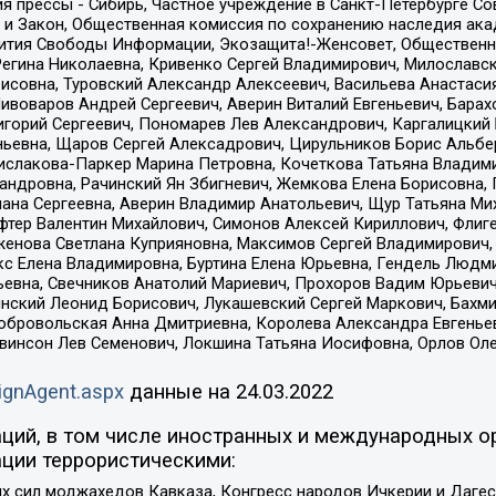
я прессы - Сибирь, Частное учреждение в Санкт-Петербурге С
 и Закон, Общественная комиссия по сохранению наследия ак
звития Свободы Информации, Экозащита!-Женсовет, Общественн
Регина Николаевна, Кривенко Сергей Владимирович, Милославс
совна, Туровский Александр Алексеевич, Васильева Анастасия
Пивоваров Андрей Сергеевич, Аверин Виталий Евгеньевич, Бара
горий Сергеевич, Пономарев Лев Александрович, Каргалицкий 
ньевна, Щаров Сергей Алексадрович, Цирульников Борис Альбер
ислакова-Паркер Марина Петровна, Кочеткова Татьяна Владими
сандровна, Рачинский Ян Збигневич, Жемкова Елена Борисовна,
лана Сергеевна, Аверин Владимир Анатольевич, Щур Татьяна М
фтер Валентин Михайлович, Симонов Алексей Кириллович, Флиг
женова Светлана Куприяновна, Максимов Сергей Владимирович, 
кс Елена Владимировна, Буртина Елена Юрьевна, Гендель Людм
евна, Свечников Анатолий Мариевич, Прохоров Вадим Юрьевич
инский Леонид Борисович, Лукашевский Сергей Маркович, Бахм
Добровольская Анна Дмитриевна, Королева Александра Евгенье
евинсон Лев Семенович, Локшина Татьяна Иосифовна, Орлов Ол
ignAgent.aspx
данные на
24.03.2022
ций, в том числе иностранных и международных ор
ции террористическими:
ил моджахедов Кавказа, Конгресс народов Ичкерии и Дагеста