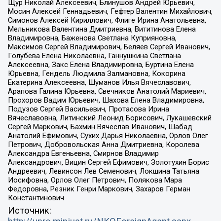
Щур Николай Алексеевич, Блинушов Андрей Юрьевич,
Мосин Алексей Геннадьевич, Гефтер Валентин Михайлович,
Симонов Алексей Кириллович, Флиге Ирина Анатольевна,
Мельникова Валентина Дмитриевна, Вититинова Елена
Владимировна, Баженова Светлана Куприяновна,
Максимов Сергей Владимирович, Беляев Сергей Иванович,
Голубева Елена Николаевна, Ганнушкина Светлана
Алексеевна, Закс Елена Владимировна, Буртина Елена
Юрьевна, Гендель Людмила Залмановна, Кокорина
Екатерина Алексеевна, Шуманов Илья Вячеславович,
Арапова Галина Юрьевна, Свечников Анатолий Мариевич,
Прохоров Вадим Юрьевич, Шахова Елена Владимировна,
Подузов Сергей Васильевич, Протасова Ирина
Вячеславовна, Литинский Леонид Борисович, Лукашевский
Сергей Маркович, Бахмин Вячеслав Иванович, Шабад
Анатолий Ефимович, Сухих Дарья Николаевна, Орлов Олег
Петрович, Добровольская Анна Дмитриевна, Королева
Александра Евгеньевна, Смирнов Владимир
Александрович, Вицин Сергей Ефимович, Золотухин Борис
Андреевич, Левинсон Лев Семенович, Локшина Татьяна
Иосифовна, Орлов Олег Петрович, Полякова Мара
Федоровна, Резник Генри Маркович, Захаров Герман
Константинович
Источник: