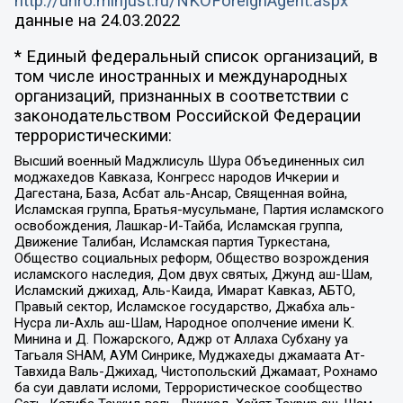
http://unro.minjust.ru/NKOForeignAgent.aspx
данные на
24.03.2022
* Единый федеральный список организаций, в
том числе иностранных и международных
организаций, признанных в соответствии с
законодательством Российской Федерации
террористическими:
Высший военный Маджлисуль Шура Объединенных сил
моджахедов Кавказа, Конгресс народов Ичкерии и
Дагестана, База, Асбат аль-Ансар, Священная война,
Исламская группа, Братья-мусульмане, Партия исламского
освобождения, Лашкар-И-Тайба, Исламская группа,
Движение Талибан, Исламская партия Туркестана,
Общество социальных реформ, Общество возрождения
исламского наследия, Дом двух святых, Джунд аш-Шам,
Исламский джихад, Аль-Каида, Имарат Кавказ, АБТО,
Правый сектор, Исламское государство, Джабха аль-
Нусра ли-Ахль аш-Шам, Народное ополчение имени К.
Минина и Д. Пожарского, Аджр от Аллаха Субхану уа
Тагьаля SHAM, АУМ Синрике, Муджахеды джамаата Ат-
Тавхида Валь-Джихад, Чистопольский Джамаат, Рохнамо
ба суи давлати исломи, Террористическое сообщество