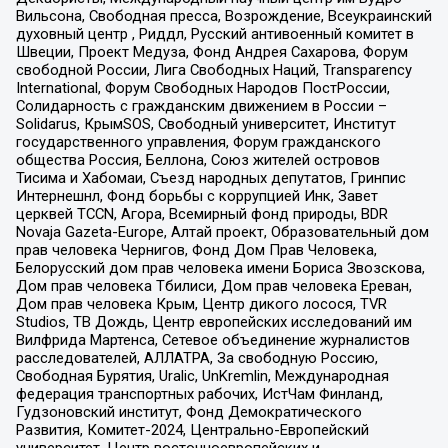
Вильсона, Свободная пресса, Возрождение, Всеукраинский
духовный центр , Риддл, Русский антивоенный комитет в
Швеции, Проект Медуза, Фонд Андрея Сахарова, Форум
свободной России, Лига Свободных Наций, Transparеncy
International, Форум Свободных Народов ПостРоссии,
Солидарность с гражданским движением в России –
Solidarus, КрымSOS, Свободный университет, Институт
государственного управления, Форум гражданского
общества Россия, Беллона, Союз жителей островов
Тисима и Хабомаи, Съезд народных депутатов, Гринпис
Интернешнл, Фонд борьбы с коррупцией Инк, Завет
церквей TCCN, Агора, Всемирный фонд природы, BDR
Novaja Gazeta-Europe, Алтай проект, Образовательный дом
прав человека Чернигов, Фонд Дом Прав Человека,
Белорусский дом прав человека имени Бориса Звозскова,
Дом прав человека Тбилиси, Дом прав человека Ереван,
Дом прав человека Крым, Центр дикого лосося, TVR
Studios, ТВ Дождь, Центр европейских исследований им
Вилфрида Мартенса, Сетевое объединение журналистов
расследователей, АЛЛАТРА, За свободную Россию,
Свободная Бурятия, Uralic, UnKremlin, Международная
федерация транспортных рабочих, ИстЧам Финланд,
Гудзоновский институт, Фонд Демократического
Развития, Комитет-2024, Центрально-Европейский
университет, Центр восточноевропейских и