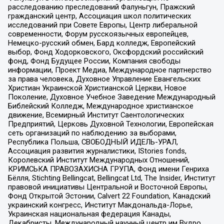
расследованию преследований Фалуньгун, Пражский
гражданский центр, Ассоциация школ политических
исследований при Совете Европы, Центр либеральной
современности, Форум русскоязычных европейцев,
Немецко-русский обмен, Бард колледж, Европейский
выбор, Фонд Ходорковского, Оксфордский российский
фонд, Фонд Будущее России, Компания свободы
информации, Проект Медиа, Международное партнерство
за права человека, Духовное Управление Евангельских
Христиан Украинской Христианской Церкви, Новое
Поколение, Духовное Учебное Заведение Международный
Библейский Колледж, Международное христианское
движение, Всемирный Институт Саентологических
Предприятий, Церковь Духовной Технологии, Европейская
сеть организаций по наблюдению за выборами,
Республика Польша, СВОБОДНЫЙ ИДЕЛЬ-УРАЛ,
Ассоциация развития журналистики, IStories fonds,
Королевский Институт Международных Отношений,
КРИМСЬКА ПРАВОЗАХИСНА ГРУПА, Фонд имени Генриха
Бёлля, Stichting Bellingcat, Bellingcat Ltd, The Insider, Институт
правовой инициативы Центральной и Восточной Европы,
Фонд Открытой Эстонии, Calvert 22 Foundation, Канадский
украинский конгресс, Институт Макдональда-Лорье,
Украинская национальная федерация Канады,
Декабристы, Международный научный центр им Вудро