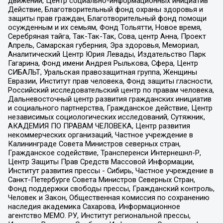
движений, Центр социально-информационных инициатив
Действие, Благотворительный фонд охраны здоровья и
защиты прав граждан, Благотворительный фонд помощи
осужденным и их семьям, Фонд Тольятти, Новое время,
Серебряная тайга, Так-Так-Так, Сова, центр Анна, Проект
Апрель, Самарская губерния, Эра здоровья, Мемориал,
Аналитический Центр Юрия Левады, Издательство Парк
Гагарина, Фонд имени Андрея Рылькова, Сфера, Центр
СИБАЛЬТ, Уральская правозащитная группа, Женщины
Евразии, Институт прав человека, Фонд защиты гласности,
Российский исследовательский центр по правам человека,
Дальневосточный центр развития гражданских инициатив
и социального партнерства, Гражданское действие, Центр
независимых социологических исследований, Сутяжник,
АКАДЕМИЯ ПО ПРАВАМ ЧЕЛОВЕКА, Центр развития
некоммерческих организаций, Частное учреждение в
Калининграде Совета Министров северных стран,
Гражданское содействие, Трансперенси Интернешнл-Р,
Центр Защиты Прав Средств Массовой Информации,
Институт развития прессы - Сибирь, Частное учреждение в
Санкт-Петербурге Совета Министров Северных Стран,
Фонд поддержки свободы прессы, Гражданский контроль,
Человек и Закон, Общественная комиссия по сохранению
наследия академика Сахарова, Информационное
агентство МЕМО. РУ, Институт региональной прессы,