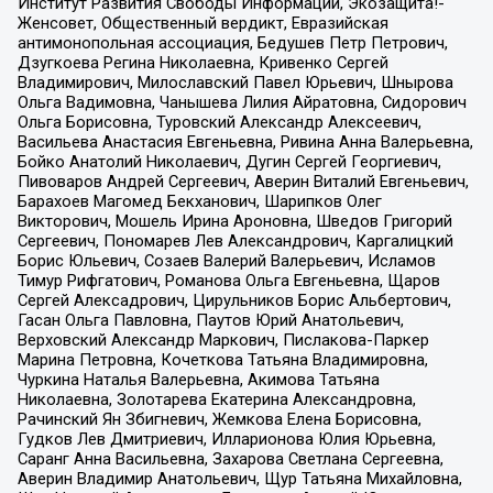
Институт Развития Свободы Информации, Экозащита!-
Женсовет, Общественный вердикт, Евразийская
антимонопольная ассоциация, Бедушев Петр Петрович,
Дзугкоева Регина Николаевна, Кривенко Сергей
Владимирович, Милославский Павел Юрьевич, Шнырова
Ольга Вадимовна, Чанышева Лилия Айратовна, Сидорович
Ольга Борисовна, Туровский Александр Алексеевич,
Васильева Анастасия Евгеньевна, Ривина Анна Валерьевна,
Бойко Анатолий Николаевич, Дугин Сергей Георгиевич,
Пивоваров Андрей Сергеевич, Аверин Виталий Евгеньевич,
Барахоев Магомед Бекханович, Шарипков Олег
Викторович, Мошель Ирина Ароновна, Шведов Григорий
Сергеевич, Пономарев Лев Александрович, Каргалицкий
Борис Юльевич, Созаев Валерий Валерьевич, Исламов
Тимур Рифгатович, Романова Ольга Евгеньевна, Щаров
Сергей Алексадрович, Цирульников Борис Альбертович,
Гасан Ольга Павловна, Паутов Юрий Анатольевич,
Верховский Александр Маркович, Пислакова-Паркер
Марина Петровна, Кочеткова Татьяна Владимировна,
Чуркина Наталья Валерьевна, Акимова Татьяна
Николаевна, Золотарева Екатерина Александровна,
Рачинский Ян Збигневич, Жемкова Елена Борисовна,
Гудков Лев Дмитриевич, Илларионова Юлия Юрьевна,
Саранг Анна Васильевна, Захарова Светлана Сергеевна,
Аверин Владимир Анатольевич, Щур Татьяна Михайловна,