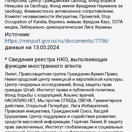
Патерсона, Центр Гражданских Свобод, Фонд Бориса
Немцова за Свободу, Фонд имени Фридриха Науманна за
свободу, Феминистское антивоенное сопротивление,
Комитет независимости Ингушетии, Прометей, Stop
Occupation of Karelia, Вернись живым, Фридом Хаус, СОТА
медиа, Либерально-демократическая Лига Украины
Источник:
https://minjust.gov.ru/ru/documents/7756/
данные на
13.05.2024
* Сведения реестра НКО, выполняющих
функции иностранного агента:
Лилит, Правозащитная группа Гражданин.Армия.Право,
Нижегородский центр немецкой и европейской культуры,
Центр гендерных исследований, Фонд защиты прав
граждан Штаб, Институт права и публичной политики,
Фонд борьбы с коррупцией, Альянс врачей,
НАСИЛИЮ.НЕТ, Мы против СПИДа, СВЕЧА, Гуманитарное
действие, Открытый Петербург, Лига Избирателей,
Правовая инициатива, Гражданский Союз, Хасдей
Ерушалаим, Центр поддержки и содействия развитию
средств массовой информации, Горячая Линия, В защиту
прав заключенных, Институт глобализации и социальных