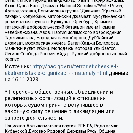
Сеть, Катиба Таухид валь-Джихад, Хайят Тахрир аш-Шам,
Ахлю Сунна Валь Джамаа, National Socialism/White Power,
Артподготовка, Религиозная группа “Джамаат “Красный
пахарь”, Колумбайн, Хатлонский джамаат, Мусульманская
религиозная группа п. Кушкуль г. Оренбург, Крымско-
татарский добровольческий батальон имени Номана
Челебиджихана, Азов, Партия исламского возрождения
Таджикистана, Народная самооборона, Дуббайский
джамаат, московская ячейка, Батал-Хаджи Белхороев,
Маньяки Культ Убийц, Молодёжь Которая Улыбается,
Легион Свобода России, Айдар, Русский добровольческий
корпус
Источник:
http://nac.gov.ru/terroristicheskie-i-
ekstremistskie-organizacii-i-materialy.html
данные
на
16.11.2023
* Перечень общественных объединений и
религиозных организаций в отношении
которых судом принято вступившее в
законную силу решение о ликвидации или
запрете деятельности:
Национал-большевистская партия, ВЕК РА, Рада земли
Кубанской Духовно Родовой Державы Русь, Община