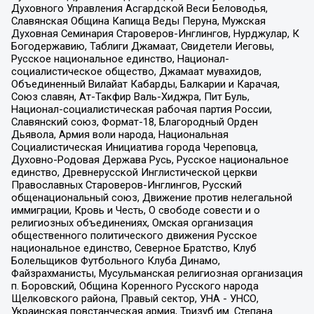
Духовного Управления Асгардской Веси Беловодья,
Славянская Община Капища Веды Перуна, Мужская
Духовная Семинария Староверов-Инглингов, Нурджулар, К
Богодержавию, Таблиги Джамаат, Свидетели Иеговы,
Русское национальное единство, Национал-
социалистическое общество, Джамаат мувахидов,
Объединенный Вилайат Кабарды, Балкарии и Карачая,
Союз славян, Ат-Такфир Валь-Хиджра, Пит Буль,
Национал-социалистическая рабочая партия России,
Славянский союз, Формат-18, Благородный Орден
Дьявола, Армия воли народа, Национальная
Социалистическая Инициатива города Череповца,
Духовно-Родовая Держава Русь, Русское национальное
единство, Древнерусской Инглистической церкви
Православных Староверов-Инглингов, Русский
общенациональный союз, Движение против нелегальной
иммиграции, Кровь и Честь, О свободе совести и о
религиозных объединениях, Омская организация
общественного политического движения Русское
национальное единство, Северное Братство, Клуб
Болельщиков Футбольного Клуба Динамо,
Файзрахманисты, Мусульманская религиозная организация
п. Боровский, Община Коренного Русского народа
Щелковского района, Правый сектор, УНА - УНСО,
Украинская повстанческая армия, Тризуб им. Степана