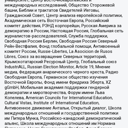
международных исследований, Общество Сторожевой
башни, Библии и трактатов Свидетелей Иеговы,
Гражданский Совет, Центр анализа европейской политики,
Академическая сеть Восточная Европа, Российский
комитет действия, РЭНД корпорейшн, Русская Америка за
демократию в России, Настоящая Россия, Глобальная сеть
журналистов-расследователей, Служба поддержки,
Свободная Россия Берлин, Свободная Россия Северный
Рейн-Вестфалия, Фонд глобальной помощи, Антивоенный
комитет России, Russie-Libertes, La Asocicion de Rusos
Libres, Союз за возвращение Северных территорий,
Крымскотатарский Ресурсный Центр, Глобальный союз
IndustriALL, Russian Election Monitor, Article 19, Мнение
медиа, Федерация анархического черного креста, Радио
Свободная Европа, Германское общество изучения
Восточной Европы, Фонд имени Фридриха Эберта, XZ
gGmbH, Мобильная академия поддержки гендерной
демократии и миротворчества, Форум имени Льва
Копелева, American Councils for International Education,
Cultural Vistas, Institute of International Education,
Антивоенное движение Антальи, Открытый диалог, Школа
международных отношений и государственной политики
им Питера Мунка, Российско-канадский демократический
альянс, Школа международных отношений им Нормана