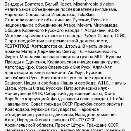
Бандеры, Братство, Белый Крест, Misanthropic division,
Религиозное объединение последователей инглиизма,
Народная Социальная Инициатива, TulaSkins,
Этнополитическое объединение Русские, Русское
национальное объединение Атака, Мечеть Мирмамеда,
Община Коренного Русского народа г. Астрахани, ВОЛЯ,
Меджлис крымскотатарского народа, Рубеж Севера, ТОЙС,
О противодействии экстремистской деятельности,
РЕВТАТПОД, Артподготовка, Штольц, В честь иконы
Божией Матери Державная, Сектор 16, Независимость,
Фирма, Молодежная правозащитная группа МПГ, Курсом
Правды и Единения, Каракольская инициативная группа,
Автоград Крю, Союз Славянских Сил Руси, Алля-Аят,
Благотворительный пансионат Ак Умут, Русская
республика Русь, Арестантское уголовное единство,
Башкорт, Нация и свобода, Нация и свобода, W.H.С., Фалунь
Дафа, Иртыш Ultras, Русский Патриотический клуб-
Новокузнецк/РПК, Сибирский державный союз, Фонд
борьбы с коррупцией, Фонд защиты прав граждан, Штабы
Навального, Совет граждан СССР Прикубанского округа г.
Краснодара, Мужское государство, Народное
объединение русского движения, Народное движение
Адат, Народный совет граждан РСФСР СССР
Архангельской области, Проект Штурм, Граждане СССР,
Держава Союз Советских Светлых Родов, Совет Советских