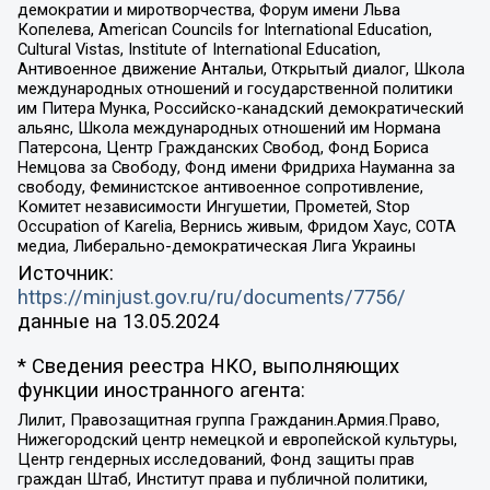
демократии и миротворчества, Форум имени Льва
Копелева, American Councils for International Education,
Cultural Vistas, Institute of International Education,
Антивоенное движение Антальи, Открытый диалог, Школа
международных отношений и государственной политики
им Питера Мунка, Российско-канадский демократический
альянс, Школа международных отношений им Нормана
Патерсона, Центр Гражданских Свобод, Фонд Бориса
Немцова за Свободу, Фонд имени Фридриха Науманна за
свободу, Феминистское антивоенное сопротивление,
Комитет независимости Ингушетии, Прометей, Stop
Occupation of Karelia, Вернись живым, Фридом Хаус, СОТА
медиа, Либерально-демократическая Лига Украины
Источник:
https://minjust.gov.ru/ru/documents/7756/
данные на
13.05.2024
* Сведения реестра НКО, выполняющих
функции иностранного агента:
Лилит, Правозащитная группа Гражданин.Армия.Право,
Нижегородский центр немецкой и европейской культуры,
Центр гендерных исследований, Фонд защиты прав
граждан Штаб, Институт права и публичной политики,