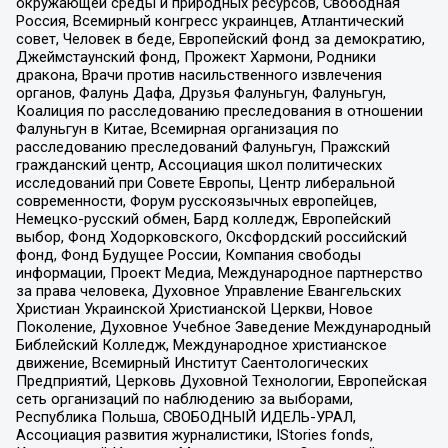
окружающей среды и природных ресурсов, Свободная
Россия, Всемирный конгресс украинцев, Атлантический
совет, Человек в беде, Европейский фонд за демократию,
Джеймстаунский фонд, Прожект Хармони, Родники
дракона, Врачи против насильственного извлечения
органов, Фалунь Дафа, Друзья Фалуньгун, Фалуньгун,
Коалиция по расследованию преследования в отношении
Фалуньгун в Китае, Всемирная организация по
расследованию преследований Фалуньгун, Пражский
гражданский центр, Ассоциация школ политических
исследований при Совете Европы, Центр либеральной
современности, Форум русскоязычных европейцев,
Немецко-русский обмен, Бард колледж, Европейский
выбор, Фонд Ходорковского, Оксфордский российский
фонд, Фонд Будущее России, Компания свободы
информации, Проект Медиа, Международное партнерство
за права человека, Духовное Управление Евангельских
Христиан Украинской Христианской Церкви, Новое
Поколение, Духовное Учебное Заведение Международный
Библейский Колледж, Международное христианское
движение, Всемирный Институт Саентологических
Предприятий, Церковь Духовной Технологии, Европейская
сеть организаций по наблюдению за выборами,
Республика Польша, СВОБОДНЫЙ ИДЕЛЬ-УРАЛ,
Ассоциация развития журналистики, IStories fonds,