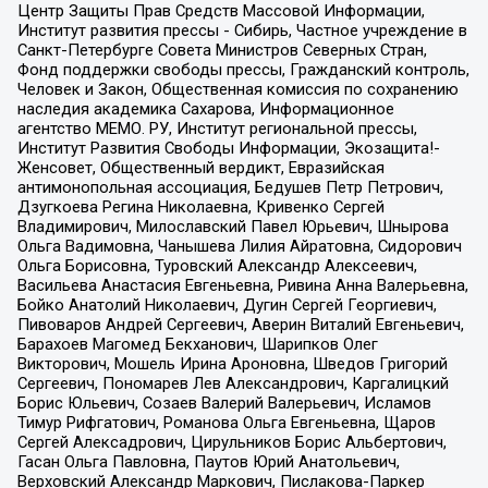
Центр Защиты Прав Средств Массовой Информации,
Институт развития прессы - Сибирь, Частное учреждение в
Санкт-Петербурге Совета Министров Северных Стран,
Фонд поддержки свободы прессы, Гражданский контроль,
Человек и Закон, Общественная комиссия по сохранению
наследия академика Сахарова, Информационное
агентство МЕМО. РУ, Институт региональной прессы,
Институт Развития Свободы Информации, Экозащита!-
Женсовет, Общественный вердикт, Евразийская
антимонопольная ассоциация, Бедушев Петр Петрович,
Дзугкоева Регина Николаевна, Кривенко Сергей
Владимирович, Милославский Павел Юрьевич, Шнырова
Ольга Вадимовна, Чанышева Лилия Айратовна, Сидорович
Ольга Борисовна, Туровский Александр Алексеевич,
Васильева Анастасия Евгеньевна, Ривина Анна Валерьевна,
Бойко Анатолий Николаевич, Дугин Сергей Георгиевич,
Пивоваров Андрей Сергеевич, Аверин Виталий Евгеньевич,
Барахоев Магомед Бекханович, Шарипков Олег
Викторович, Мошель Ирина Ароновна, Шведов Григорий
Сергеевич, Пономарев Лев Александрович, Каргалицкий
Борис Юльевич, Созаев Валерий Валерьевич, Исламов
Тимур Рифгатович, Романова Ольга Евгеньевна, Щаров
Сергей Алексадрович, Цирульников Борис Альбертович,
Гасан Ольга Павловна, Паутов Юрий Анатольевич,
Верховский Александр Маркович, Пислакова-Паркер