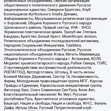
религиозных объединениях, Омская организация
общественного политического движения Русское
национальное единство, Северное Братство, Клуб
Болельщиков Футбольного Клуба Динамо,
Файзрахманисты, Мусульманская религиозная организация
п. Боровский, Община Коренного Русского народа
Щелковского района, Правый сектор, УНА - УНСО,
Украинская повстанческая армия, Тризуб им. Степана
Бандеры, Братство, Белый Крест, Misanthropic division,
Религиозное объединение последователей инглиизма,
Народная Социальная Инициатива, TulaSkins,
Этнополитическое объединение Русские, Русское
национальное объединение Атака, Мечеть Мирмамеда,
Община Коренного Русского народа г. Астрахани, ВОЛЯ,
Меджлис крымскотатарского народа, Рубеж Севера, ТОЙС,
О противодействии экстремистской деятельности,
РЕВТАТПОД, Артподготовка, Штольц, В честь иконы
Божией Матери Державная, Сектор 16, Независимость,
Фирма, Молодежная правозащитная группа МПГ, Курсом
Правды и Единения, Каракольская инициативная группа,
Автоград Крю, Союз Славянских Сил Руси, Алля-Аят,
Благотворительный пансионат Ак Умут, Русская
республика Русь, Арестантское уголовное единство,
Башкорт, Нация и свобода, Нация и свобода, W.H.С., Фалунь
Дафа, Иртыш Ultras, Русский Патриотический клуб-