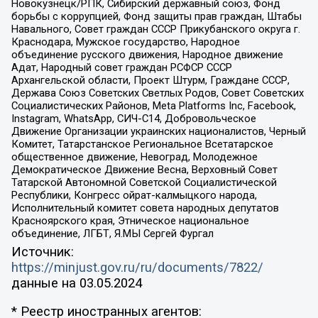
Новокузнецк/РПК, Сибирский державный союз, Фонд
борьбы с коррупцией, Фонд защиты прав граждан, Штабы
Навального, Совет граждан СССР Прикубанского округа г.
Краснодара, Мужское государство, Народное
объединение русского движения, Народное движение
Адат, Народный совет граждан РСФСР СССР
Архангельской области, Проект Штурм, Граждане СССР,
Держава Союз Советских Светлых Родов, Совет Советских
Социалистических Районов, Meta Platforms Inc, Facebook,
Instagram, WhatsApp, СИЧ-С14, Добровольческое
Движение Организации украинских националистов, Черный
Комитет, Татарстанское Региональное Всетатарское
общественное движение, Невоград, Молодежное
Демократическое Движение Весна, Верховный Совет
Татарской Автономной Советской Социалистической
Республики, Конгресс ойрат-калмыцкого народа,
Исполнительный комитет совета народных депутатов
Красноярского края, Этническое национальное
объединение, ЛГБТ, Я.МЫ Сергей Фургал
Источник:
https://minjust.gov.ru/ru/documents/7822/
данные на
03.05.2024
* Реестр иностранных агентов: