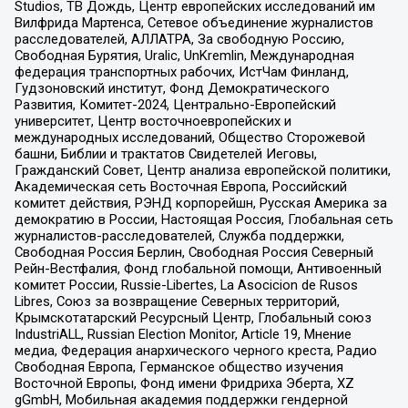
Studios, ТВ Дождь, Центр европейских исследований им
Вилфрида Мартенса, Сетевое объединение журналистов
расследователей, АЛЛАТРА, За свободную Россию,
Свободная Бурятия, Uralic, UnKremlin, Международная
федерация транспортных рабочих, ИстЧам Финланд,
Гудзоновский институт, Фонд Демократического
Развития, Комитет-2024, Центрально-Европейский
университет, Центр восточноевропейских и
международных исследований, Общество Сторожевой
башни, Библии и трактатов Свидетелей Иеговы,
Гражданский Совет, Центр анализа европейской политики,
Академическая сеть Восточная Европа, Российский
комитет действия, РЭНД корпорейшн, Русская Америка за
демократию в России, Настоящая Россия, Глобальная сеть
журналистов-расследователей, Служба поддержки,
Свободная Россия Берлин, Свободная Россия Северный
Рейн-Вестфалия, Фонд глобальной помощи, Антивоенный
комитет России, Russie-Libertes, La Asocicion de Rusos
Libres, Союз за возвращение Северных территорий,
Крымскотатарский Ресурсный Центр, Глобальный союз
IndustriALL, Russian Election Monitor, Article 19, Мнение
медиа, Федерация анархического черного креста, Радио
Свободная Европа, Германское общество изучения
Восточной Европы, Фонд имени Фридриха Эберта, XZ
gGmbH, Мобильная академия поддержки гендерной