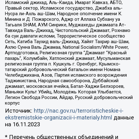
Исламский джихад, Аль-Каида, Имарат Кавказ, АБТО,
Правый сектор, Исламское государство, Джабха аль-
Нусра ли-Ахль аш-Шам, Народное ополчение имени К.
Минина и Д. Пожарского, Аджр от Аллаха Субхану уа
Тагьаля SHAM, АУМ Синрике, Муджахеды джамаата Ат-
Тавхида Валь-Джихад, Чистопольский Джамаат, Рохнамо
ба суи давлати исломи, Террористическое сообщество
Сеть, Катиба Таухид валь-Джихад, Хайят Тахрир аш-Шам,
Ахлю Сунна Валь Джамаа, National Socialism/White Power,
Артподготовка, Религиозная группа “Джамаат “Красный
пахарь”, Колумбайн, Хатлонский джамаат, Мусульманская
религиозная группа п. Кушкуль г. Оренбург, Крымско-
татарский добровольческий батальон имени Номана
Челебиджихана, Азов, Партия исламского возрождения
Таджикистана, Народная самооборона, Дуббайский
джамаат, московская ячейка, Батал-Хаджи Белхороев,
Маньяки Культ Убийц, Молодёжь Которая Улыбается,
Легион Свобода России, Айдар, Русский добровольческий
корпус
Источник:
http://nac.gov.ru/terroristicheskie-i-
ekstremistskie-organizacii-i-materialy.html
данные
на
16.11.2023
* Перечень общественных объединений и