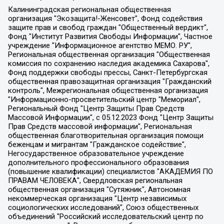
Калининградская региональная общественная организация "Экозащита!-Женсовет", Фонд содействия защите прав и свобод граждан "Общественный вердикт", Фонд "Институт Развития Свободы Информации", Частное учреждение "Информационное агентство МЕМО. РУ", Региональная общественная организация "Общественная комиссия по сохранению наследия академика Сахарова", Фонд поддержки свободы прессы, Санкт-Петербургская общественная правозащитная организация "Гражданский контроль", Межрегиональная общественная организация "Информационно-просветительский центр "Мемориал", Региональный Фонд "Центр Защиты Прав Средств Массовой Информации", с 05.12.2023 Фонд "Центр Защиты Прав Средств массовой информации", Региональная общественная благотворительная организация помощи беженцам и мигрантам "Гражданское содействие", Негосударственное образовательное учреждение дополнительного профессионального образования (повышение квалификации) специалистов "АКАДЕМИЯ ПО ПРАВАМ ЧЕЛОВЕКА", Свердловская региональная общественная организация "Сутяжник", Автономная некоммерческая организация "Центр независимых социологических исследований", Союз общественных объединений "Российский исследовательский центр по правам человека", Региональное общественное учреждение научно-информационный центр "МЕМОРИАЛ", Некоммерческая организация "Фонд защиты гласности", Автономная некоммерческая организация "Институт прав человека", Городская общественная организация "Екатеринбургское общество "МЕМОРИАЛ", Городская общественная организация "Рязанское историко-просветительское и правозащитное общество "Мемориал" (Рязанский Мемориал), Челябинский региональный орган общественной самодеятельности – женское общественное объединение "Женщины Евразии", Челябинский региональный орган общественной самодеятельности "Уральская правозащитная группа", Фонд содействия защите здоровья и социальной справедливости имени Андрея Рылькова, Автономная Некоммерческая Организация "Аналитический Центр Юрия Левады", Автономная некоммерческая организация социальной поддержки населения "Проект Апрель", Региональная общественная организация помощи женщинам и детям, находящимся в кризисной ситуации "Информационно-методический центр "Анна", Фонд содействия развитию массовых коммуникаций и правовому просвещению "Так-так-Так", Фонд содействия устойчивому развитию "Серебряная тайга", Свердловский региональный общественный фонд социальных проектов "Новое время", "Idel.Реалии", Кавказ.Реалии, Крым.Реалии, Телеканал Настоящее Время, Татаро-башкирская служба Радио Свобода (Azatliq Radiosi), Радио Свободная Европа/Радио Свобода (PCE/PC), "Сибирь.Реалии", "Фактограф", Благотворительный фонд помощи осужденным и их семьям, Автономная некоммерческая организация "Институт глобализации и социальных движений", Фонд "В защиту прав заключенных", Частное учреждение "Центр поддержки и содействия развитию средств массовой информации", Пензенский региональный общественный благотворительный фонд "Гражданский союз", "Север.Реалии", Некоммерческая организация Фонд "Правовая инициатива", Общество с ограниченной ответственностью "Радио Свободная Европа/Радио Свобода", Чешское информационное агентство "MEDIUM-ORIENT", Красноярская региональная общественная организация "Мы против СПИДа", Камалягин Денис Николаевич, Маркелов Сергей Евгеньевич, Пономарев Лев Александрович, Савицкая Людмила Алексеевна, Автономная некоммерческая организация "Центр по работе с проблемой насилия "НАСИЛИЮ.НЕТ", Межрегиональный профессиональный союз работников здравоохранения "Альянс врачей", Юридическое лицо, зарегистрированное в Латвийской Республике, SIA "Medusa Project" (регистрационный номер 40103797863, дата регистрации 10.06.2014), Некоммерческая организация "Фонд по борьбе с коррупцией", Автономная некоммерческая организация "Институт права и публичной политики", Баданин Роман Сергеевич, Гликин Максим Александрович, Железнова Мария Михайловна, Лукьянова Юлия Сергеевна, Маетная Елизавета Витальевна, Маняхин Петр Борисович, Чуракова Ольга Владимировна, Ярош Юлия Петровна, Юридическое лицо "The Insider SIA", зарегистрированное в Риге, Латвийская Республика (дата регистрации 26.06.2015), являющееся администратором доменного имени интернет-издания "The Insider SIA", https://theins.ru, Постернак Алексей Евгеньевич, Рубин Михаил Аркадьевич, Анин Роман Александрович, Юридическое лицо Istories fonds, зарегистрированное в Латвийской Республике (регистрационный номер 50008295751, дата регистрации 24.02.2020), Великовский Дмитрий Александрович, Долинина Ирина Николаевна, Мароховская Алеся Алексеевна, Шлейнов Роман Юрьевич, Шмагун Олеся Валентиновна, Общество с ограниченной ответственностью "Альтаир 2021", Общество с ограниченной ответственностью "Вега 2021", Общество с ограниченной ответственностью "Главный редактор 2021", Общество с ограниченной ответственностью "Ромашки монолит", Важенков Артем Валерьевич, Ивановская областная общественная организация "Центр гендерных исследований", Гурман Юрий Альбертович, Медиапроект "ОВД-Инфо", Егоров Владимир Владимирович, Жилинский Владимир Александрович, Общество с ограниченной ответственностью "ЗП", Иванова София Юрьевна, Карезина Инна Павловна, Кильтау Екатерина Викторовна, Петров Алексей Викторович, Пискунов Сергей Евгеньевич, Смирнов Сергей Сергеевич, Тихонов Михаил Сергеевич, Общество с ограниченной ответственностью "ЖУРНАЛИСТ-ИНОСТРАННЫЙ АГЕНТ", Арапова Галина Юрьевна, Вольтская Татьяна Анатольевна, Американская компания "Mason G.E.S. Anonymous Foundation" (США), являющаяся владельцем интернет-издания https://mnews.world/, Компания "Stichting Bellingcat", зарегистрированная в Нидерландах (дата регистрации 11.07.2018), Захаров Андрей Вячеславович, Клепиковская Екатерина Дмитриевна, Общество с ограниченной ответственностью "МЕМО", Перл Роман Александрович, Симонов Евгений Алексеевич, Соловьева Елена Анатольевна, Сотников Даниил Владимирович, Сурначева Елизавета Дмитриевна, Автономная некоммерческая организация по защите прав человека и информированию населения "Якутия – Наше Мнение", Общество с ограниченной ответственностью "Москоу диджитал медиа", с 26.01.2023 Общество с ограниченной ответственностью "Чайка Белые сады", Ветошкина Валерия Валерьевна, Заговора Максим Александрович, Межрегиональное общественное движение "Российская ЛГБТ - сеть", Оленичев Максим Владимирович, Павлов Иван Юрьевич, Скворцова Елена Сергеевна, Общество с ограниченной ответственностью "Как бы инагент", Кочетков Игорь Викторович, Общество с ограниченной ответственностью "Честные выборы", Еланчик Олег Александрович, Общество с ограниченной ответственностью "Нобелевский призыв", Гималова Регина Эмилевна, Григорьев Андрей Валерьевич, Григорьева Алина Александровна, Ассоциация по содействию защите прав призывников, альтернативнослужащих и военнослужащих "Правозащитная группа "Гражданин.Армия.Право", Хисамова Регина Фаритовна, Автономная некоммерческая организация по реализации социально-правовых программ "Лилит", Дальневосточное общественное движение "Маяк", Санкт-Петербургская ЛГБТ-инициативная группа "Выход", Инициативная группа ЛГБТ+ "Реверс", Алексеев Андрей Викторович, Бекбулатова Таисия Львовна, Беляев Иван Михайлович, Владыкина Елена Сергеевна, Гельман Марат Александрович, Никульшина Вероника Юрьевна, Толоконникова Надежда Андреевна, Шендерович Виктор Анатольевич, Общество с ограниченной ответственностью "Данное сообщение", Общество с ограниченной ответственностью Издательский дом "Новая глава", Айнбиндер Александра Александровна, Московский комьюнити-центр для ЛГБТ+инициатив, Благотворительный фонд развития филантропии, Deutsche Welle (Германия, Kurt-Schumacher-Strasse 3, 53113 Bonn), Борзунова Мария Михайловна, Воробьев Виктор Викторович, Голубева Анна Львовна, Константинова Алла Михайловна, Малкова Ирина Владимировна, Мурадов Мурад Абдулгалимович, Осетинская Елизавета Николаевна, Понасенков Евгений Николаевич, Ганапольский Матвей Юрьевич, Киселев Евгений Алексеевич, Борухович Ирина Григорьевна, Дремин Иван Тимофеевич, Дубровский Дмитрий Викторович, Красноярская региональная общественная организация поддержки и развития альтернативных образовательных технологий и межкультурных коммуникаций "ИНТЕРРА", Маяковская Екатерина Алексеевна, Фейгин Марк Захарович, Филимонов Андрей Викторович, Дзугкоева Регина Николаевна, Доброхотов Роман Александрович, Дудь Юрий Александрович, Елкин Сергей Владимирович, Кругликов Кирилл Игоревич, Сабунаева Мария Леонидовна, Семенов Алексей Владимирович, Шаинян Карен Багратович, Шульман Екатерина Михайловна, Асафьев Артур Валерьевич, Вахштайн Виктор Семенович, Венедиктов Алексей Алексеевич, Лушникова Екатерина Евгеньевна, Волков Леонид Михайлович, Невзоров Александр Глебович, Пархоменко Сергей Борисович, Сироткин Ярослав Николаевич, Кара-Мурза Владимир Владимирович, Баранова Наталья Владимировна, Гозман Леонид Яковлевич, Кагарлицкий Борис Юльевич, Климарев Михаил Валерьевич, Милов Владимир Станиславович, Автономная некоммерческая организация Краснодарский центр современного искусства "Типография", Моргенштерн Алишер Тагирович, Соболь Любовь Эдуардовна, Общество с ограниченной ответственностью "ЛИЗА НОРМ", Каспаров Гарри Кимович, Ходорковский Михаил Борисович, Общество с ограниченной ответственностью "Апрельские тезисы", Данилович Ирина Брониславовна, Кашин Олег Владимирович, Петров Николай Владимирович, Пивоваров Алексей Владимирович, Соколов Михаил Владимирович, Цветкова Юлия Владимировна, Чичваркин Евгений Александрович, Комитет против пыток/Команда против пыток, Общество с ограниченной ответственностью "Первый научный", Общество с ограниченной ответственностью "Вертолет и ко", Белоцерковская Вероника Борисовна, Кац Максим Евгеньевич, Лазарева Татьяна Юрьевна, Шаведдинов Руслан Табризович, Яшин Илья Валерьевич, Общество с ограниченной ответственностью "Иноагент ААВ", Алешковский Дмитрий Петрович, Альбац Евгения Марковна, Быков Дмитрий Львович, Галямина Юлия Евгеньевна, Лойко Сергей Леонидович, Мартынов Кирилл Константинович, Медведев Сергей Александрович, Крашенинников Федор Геннадиевич, Гордеева Катерина Вл