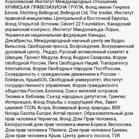
Королевский Институт Международных Отношений,
КРИМСЬКА ПРАВОЗАХИСНА ГРУПА, Фонд имени Генриха
Бёлля, Stichting Bellingcat, Bellingcat Ltd, The Insider, Институт
правовой инициативы Центральной и Восточной Европы,
Фонд Открытой Эстонии, Calvert 22 Foundation, Канадский
украинский конгресс, Институт Макдональда-Лорье,
Украинская национальная федерация Канады,
Декабристы, Международный научный центр им Вудро
Вильсона, Свободная пресса, Возрождение, Всеукраинский
духовный центр , Риддл, Русский антивоенный комитет в
Швеции, Проект Медуза, Фонд Андрея Сахарова, Форум
свободной России, Лига Свободных Наций, Transparеncy
International, Форум Свободных Народов ПостРоссии,
Солидарность с гражданским движением в России –
Solidarus, КрымSOS, Свободный университет, Институт
государственного управления, Форум гражданского
общества Россия, Беллона, Союз жителей островов
Тисима и Хабомаи, Съезд народных депутатов, Гринпис
Интернешнл, Фонд борьбы с коррупцией Инк, Завет
церквей TCCN, Агора, Всемирный фонд природы, BDR
Novaja Gazeta-Europe, Алтай проект, Образовательный дом
прав человека Чернигов, Фонд Дом Прав Человека,
Белорусский дом прав человека имени Бориса Звозскова,
Дом прав человека Тбилиси, Дом прав человека Ереван,
Дом прав человека Крым, Центр дикого лосося, TVR