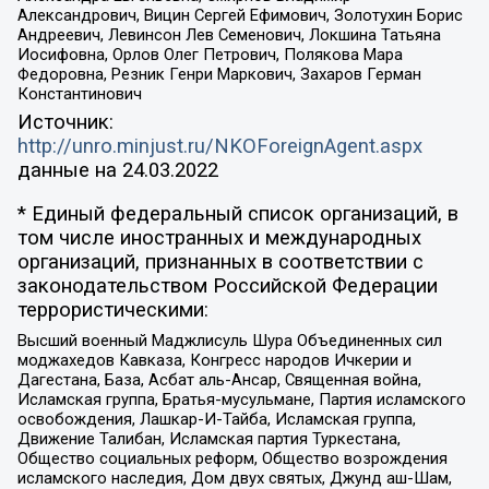
Александрович, Вицин Сергей Ефимович, Золотухин Борис
Андреевич, Левинсон Лев Семенович, Локшина Татьяна
Иосифовна, Орлов Олег Петрович, Полякова Мара
Федоровна, Резник Генри Маркович, Захаров Герман
Константинович
Источник:
http://unro.minjust.ru/NKOForeignAgent.aspx
данные на
24.03.2022
* Единый федеральный список организаций, в
том числе иностранных и международных
организаций, признанных в соответствии с
законодательством Российской Федерации
террористическими:
Высший военный Маджлисуль Шура Объединенных сил
моджахедов Кавказа, Конгресс народов Ичкерии и
Дагестана, База, Асбат аль-Ансар, Священная война,
Исламская группа, Братья-мусульмане, Партия исламского
освобождения, Лашкар-И-Тайба, Исламская группа,
Движение Талибан, Исламская партия Туркестана,
Общество социальных реформ, Общество возрождения
исламского наследия, Дом двух святых, Джунд аш-Шам,