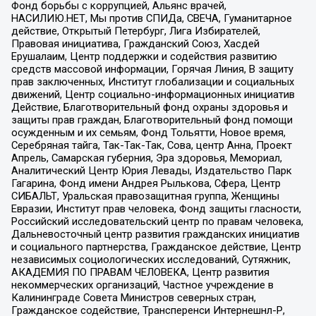
Фонд борьбы с коррупцией, Альянс врачей,
НАСИЛИЮ.НЕТ, Мы против СПИДа, СВЕЧА, Гуманитарное
действие, Открытый Петербург, Лига Избирателей,
Правовая инициатива, Гражданский Союз, Хасдей
Ерушалаим, Центр поддержки и содействия развитию
средств массовой информации, Горячая Линия, В защиту
прав заключенных, Институт глобализации и социальных
движений, Центр социально-информационных инициатив
Действие, Благотворительный фонд охраны здоровья и
защиты прав граждан, Благотворительный фонд помощи
осужденным и их семьям, Фонд Тольятти, Новое время,
Серебряная тайга, Так-Так-Так, Сова, центр Анна, Проект
Апрель, Самарская губерния, Эра здоровья, Мемориал,
Аналитический Центр Юрия Левады, Издательство Парк
Гагарина, Фонд имени Андрея Рылькова, Сфера, Центр
СИБАЛЬТ, Уральская правозащитная группа, Женщины
Евразии, Институт прав человека, Фонд защиты гласности,
Российский исследовательский центр по правам человека,
Дальневосточный центр развития гражданских инициатив
и социального партнерства, Гражданское действие, Центр
независимых социологических исследований, Сутяжник,
АКАДЕМИЯ ПО ПРАВАМ ЧЕЛОВЕКА, Центр развития
некоммерческих организаций, Частное учреждение в
Калининграде Совета Министров северных стран,
Гражданское содействие, Трансперенси Интернешнл-Р,