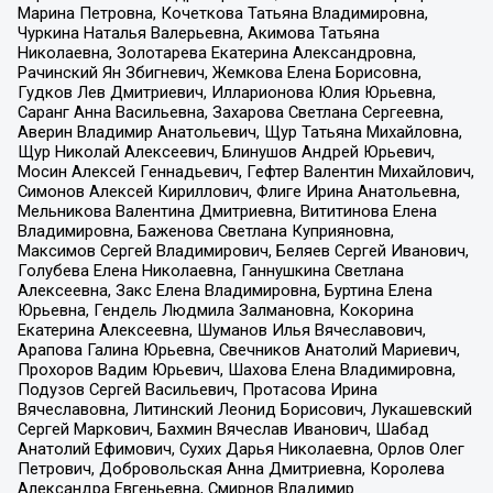
Марина Петровна, Кочеткова Татьяна Владимировна,
Чуркина Наталья Валерьевна, Акимова Татьяна
Николаевна, Золотарева Екатерина Александровна,
Рачинский Ян Збигневич, Жемкова Елена Борисовна,
Гудков Лев Дмитриевич, Илларионова Юлия Юрьевна,
Саранг Анна Васильевна, Захарова Светлана Сергеевна,
Аверин Владимир Анатольевич, Щур Татьяна Михайловна,
Щур Николай Алексеевич, Блинушов Андрей Юрьевич,
Мосин Алексей Геннадьевич, Гефтер Валентин Михайлович,
Симонов Алексей Кириллович, Флиге Ирина Анатольевна,
Мельникова Валентина Дмитриевна, Вититинова Елена
Владимировна, Баженова Светлана Куприяновна,
Максимов Сергей Владимирович, Беляев Сергей Иванович,
Голубева Елена Николаевна, Ганнушкина Светлана
Алексеевна, Закс Елена Владимировна, Буртина Елена
Юрьевна, Гендель Людмила Залмановна, Кокорина
Екатерина Алексеевна, Шуманов Илья Вячеславович,
Арапова Галина Юрьевна, Свечников Анатолий Мариевич,
Прохоров Вадим Юрьевич, Шахова Елена Владимировна,
Подузов Сергей Васильевич, Протасова Ирина
Вячеславовна, Литинский Леонид Борисович, Лукашевский
Сергей Маркович, Бахмин Вячеслав Иванович, Шабад
Анатолий Ефимович, Сухих Дарья Николаевна, Орлов Олег
Петрович, Добровольская Анна Дмитриевна, Королева
Александра Евгеньевна, Смирнов Владимир