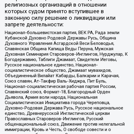
религиозных организаций в отношении
которых судом принято вступившее в
законную силу решение о ликвидации или
запрете деятельности:
Национал-большевистская партия, ВЕК РА, Рада земли
Кубанской Духовно Родовой Державы Русь, Община
Духовного Управления Асгардской Веси Беловодья,
Славянская Община Капища Веды Перуна, Мужская
Духовная Семинария Староверов-Инглингов, Нурджулар, К
Богодержавию, Таблиги Джамаат, Свидетели Иеговы,
Русское национальное единство, Национал-
социалистическое общество, Джамаат мувахидов,
Объединенный Вилайат Кабарды, Балкарии и Карачая,
Союз славян, Ат-Такфир Валь-Хиджра, Пит Буль,
Национал-социалистическая рабочая партия России,
Славянский союз, Формат-18, Благородный Орден
Дьявола, Армия воли народа, Национальная
Социалистическая Инициатива города Череповца,
Духовно-Родовая Держава Русь, Русское национальное
единство, Древнерусской Инглистической церкви
Православных Староверов-Инглингов, Русский
общенациональный союз, Движение против нелегальной
иммиграции, Кровь и Честь, О свободе совести и о