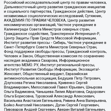
Российский исследовательский центр по правам человека,
Дальневосточный центр развития гражданских инициатив
и социального партнерства, Гражданское действие, Центр
независимых социологических исследований, Сутяжник,
АКАДЕМИЯ ПО ПРАВАМ ЧЕЛОВЕКА, Центр развития
некоммерческих организаций, Частное учреждение в
Калининграде Совета Министров северных стран,
Гражданское содействие, Трансперенси Интернешнл-Р,
Центр Защиты Прав Средств Массовой Информации,
Институт развития прессы - Сибирь, Частное учреждение в
Санкт-Петербурге Совета Министров Северных Стран,
Фонд поддержки свободы прессы, Гражданский контроль,
Человек и Закон, Общественная комиссия по сохранению
наследия академика Сахарова, Информационное
агентство МЕМО. РУ, Институт региональной прессы,
Институт Развития Свободы Информации, Экозащита!-
Женсовет, Общественный вердикт, Евразийская
антимонопольная ассоциация, Бедушев Петр Петрович,
Дзугкоева Регина Николаевна, Кривенко Сергей
Владимирович, Милославский Павел Юрьевич, Шнырова
Ольга Вадимовна, Чанышева Лилия Айратовна, Сидорович
Ольга Борисовна, Туровский Александр Алексеевич,
Васильева Анастасия Евгеньевна, Ривина Анна Валерьевна,
Бойко Анатолий Николаевич, Дугин Сергей Георгиевич,
Пивоваров Андрей Сергеевич, Аверин Виталий Евгеньевич,