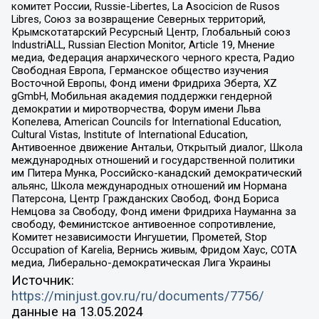
комитет России, Russie-Libertes, La Asocicion de Rusos
Libres, Союз за возвращение Северных территорий,
Крымскотатарский Ресурсный Центр, Глобальный союз
IndustriALL, Russian Election Monitor, Article 19, Мнение
медиа, Федерация анархического черного креста, Радио
Свободная Европа, Германское общество изучения
Восточной Европы, Фонд имени Фридриха Эберта, XZ
gGmbH, Мобильная академия поддержки гендерной
демократии и миротворчества, Форум имени Льва
Копелева, American Councils for International Education,
Cultural Vistas, Institute of International Education,
Антивоенное движение Антальи, Открытый диалог, Школа
международных отношений и государственной политики
им Питера Мунка, Российско-канадский демократический
альянс, Школа международных отношений им Нормана
Патерсона, Центр Гражданских Свобод, Фонд Бориса
Немцова за Свободу, Фонд имени Фридриха Науманна за
свободу, Феминистское антивоенное сопротивление,
Комитет независимости Ингушетии, Прометей, Stop
Occupation of Karelia, Вернись живым, Фридом Хаус, СОТА
медиа, Либерально-демократическая Лига Украины
Источник:
https://minjust.gov.ru/ru/documents/7756/
данные на
13.05.2024