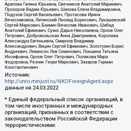
Арапова Галина Юрьевна, Свечников Анатолий Мариевич,
Прохоров Вадим Юрьевич, Шахова Елена Владимировна,
Подузов Сергей Васильевич, Протасова Ирина
Вячеславовна, Литинский Леонид Борисович, Лукашевский
Сергей Маркович, Бахмин Вячеслав Иванович, Шабад
Анатолий Ефимович, Сухих Дарья Николаевна, Орлов Олег
Петрович, Добровольская Анна Дмитриевна, Королева
Александра Евгеньевна, Смирнов Владимир
Александрович, Вицин Сергей Ефимович, Золотухин Борис
Андреевич, Левинсон Лев Семенович, Локшина Татьяна
Иосифовна, Орлов Олег Петрович, Полякова Мара
Федоровна, Резник Генри Маркович, Захаров Герман
Константинович
Источник:
http://unro.minjust.ru/NKOForeignAgent.aspx
данные на
24.03.2022
* Единый федеральный список организаций, в
том числе иностранных и международных
организаций, признанных в соответствии с
законодательством Российской Федерации
террористическими: