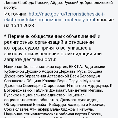
Легион Свобода России, Айдар, Русский добровольческий
корпус
Источник:
http://nac.gov.ru/terroristicheskie-i-
ekstremistskie-organizacii-i-materialy.html
данные
на
16.11.2023
* Перечень общественных объединений и
религиозных организаций в отношении
которых судом принято вступившее в
законную силу решение о ликвидации или
запрете деятельности:
Национал-большевистская партия, ВЕК РА, Рада земли
Кубанской Духовно Родовой Державы Русь, Община
Духовного Управления Асгардской Веси Беловодья,
Славянская Община Капища Веды Перуна, Мужская
Духовная Семинария Староверов-Инглингов, Нурджулар, К
Богодержавию, Таблиги Джамаат, Свидетели Иеговы,
Русское национальное единство, Национал-
социалистическое общество, Джамаат мувахидов,
Объединенный Вилайат Кабарды, Балкарии и Карачая,
Союз славян, Ат-Такфир Валь-Хиджра, Пит Буль,
Национал-социалистическая рабочая партия России,