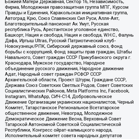
Божией Матери Державная, Сектор 16, Независимость,
Фирма, Молодежная правозащитная группа МПГ, Курсом
Правды и Единения, Каракольская инициативная группа,
Автоград Крю, Союз Славянских Сил Руси, Алля-Аят,
Благотворительный пансионат Ак Умут, Русская
республика Русь, Арестантское уголовное единство,
Башкорт, Нация и свобода, Нация и свобода, W.H.С., Фалунь
Дафа, Иртыш Ultras, Русский Патриотический клуб-
Новокузнецк/РПК, Сибирский державный союз, Фонд
борьбы с коррупцией, Фонд защиты прав граждан, Штабы
Навального, Совет граждан СССР Прикубанского округа г.
Краснодара, Мужское государство, Народное
объединение русского движения, Народное движение
Адат, Народный совет граждан РСФСР СССР
Архангельской области, Проект Штурм, Граждане СССР,
Держава Союз Советских Светлых Родов, Совет Советских
Социалистических Районов, Meta Platforms Inc, Facebook,
Instagram, WhatsApp, СИЧ-С14, Добровольческое
Движение Организации украинских националистов, Черный
Комитет, Татарстанское Региональное Всетатарское
общественное движение, Невоград, Молодежное
Демократическое Движение Весна, Верховный Совет
Татарской Автономной Советской Социалистической
Республики, Конгресс ойрат-калмыцкого народа,
Исполнительный комитет совета народных депутатов