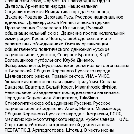
Славянский союз, Формат-18, Благородный Орден
Дьявола, Армия воли народа, Национальная
Социалистическая Инициатива города Череповца,
Духовно-Родовая Держава Русь, Русское национальное
единство, Древнерусской Инглистической церкви
Православных Староверов-Инглингов, Русский
общенациональный союз, Движение против нелегальной
иммиграции, Кровь и Честь, О свободе совести и о
религиозных объединениях, Омская организация
общественного политического движения Русское
национальное единство, Северное Братство, Клуб
Болельщиков Футбольного Клуба Динамо,
Файзрахманисты, Мусульманская религиозная организация
п. Боровский, Община Коренного Русского народа
Щелковского района, Правый сектор, УНА - УНСО,
Украинская повстанческая армия, Тризуб им. Степана
Бандеры, Братство, Белый Крест, Misanthropic division,
Религиозное объединение последователей инглиизма,
Народная Социальная Инициатива, TulaSkins,
Этнополитическое объединение Русские, Русское
национальное объединение Атака, Мечеть Мирмамеда,
Община Коренного Русского народа г. Астрахани, ВОЛЯ,
Меджлис крымскотатарского народа, Рубеж Севера, ТОЙС,
О противодействии экстремистской деятельности,
РЕВТАТПОД, Артподготовка, Штольц, В честь иконы