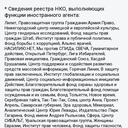
* Сведения реестра НКО, выполняющих
функции иностранного агента:
Лилит, Правозащитная группа Гражданин.Армия.Право,
Нижегородский центр немецкой и европейской культуры,
Центр гендерных исследований, Фонд защиты прав
граждан Штаб, Институт права и публичной политики,
Фонд борьбы с коррупцией, Альянс врачей,
НАСИЛИЮ.НЕТ, Мы против СПИДа, СВЕЧА, Гуманитарное
действие, Открытый Петербург, Лига Избирателей,
Правовая инициатива, Гражданский Союз, Хасдей
Ерушалаим, Центр поддержки и содействия развитию
средств массовой информации, Горячая Линия, В защиту
прав заключенных, Институт глобализации и социальных
движений, Центр социально-информационных инициатив
Действие, Благотворительный фонд охраны здоровья и
защиты прав граждан, Благотворительный фонд помощи
осужденным и их семьям, Фонд Тольятти, Новое время,
Серебряная тайга, Так-Так-Так, Сова, центр Анна, Проект
Апрель, Самарская губерния, Эра здоровья, Мемориал,
Аналитический Центр Юрия Левады, Издательство Парк
Гагарина, Фонд имени Андрея Рылькова, Сфера, Центр
СИБАЛЬТ, Уральская правозащитная группа, Женщины
Евразии, Институт прав человека, Фонд защиты гласности,