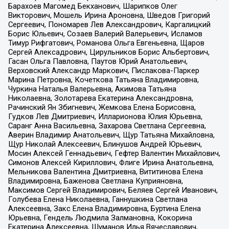
Барахоев Магомед Бекханович, Шарипков Олег
Викторович, Мошель Ирина Ароновна, Шведов Григорий
Сергеевич, Пономарев Лев Александрович, Каргалицкий
Борис Юльевич, Созаев Валерий Валерьевич, Исламов
Тимур Рифгатович, Романова Ольга Евгеньевна, Щаров
Сергей Алексадрович, Цирульников Борис Альбертович,
Гасан Ольга Павловна, Паутов Юрий Анатольевич,
Верховский Александр Маркович, Пислакова-Паркер
Марина Петровна, Кочеткова Татьяна Владимировна,
Чуркина Наталья Валерьевна, Акимова Татьяна
Николаевна, Золотарева Екатерина Александровна,
Рачинский Ян Збигневич, Жемкова Елена Борисовна,
Гудков Лев Дмитриевич, Илларионова Юлия Юрьевна,
Саранг Анна Васильевна, Захарова Светлана Сергеевна,
Аверин Владимир Анатольевич, Щур Татьяна Михайловна,
Щур Николай Алексеевич, Блинушов Андрей Юрьевич,
Мосин Алексей Геннадьевич, Гефтер Валентин Михайлович,
Симонов Алексей Кириллович, Флиге Ирина Анатольевна,
Мельникова Валентина Дмитриевна, Вититинова Елена
Владимировна, Баженова Светлана Куприяновна,
Максимов Сергей Владимирович, Беляев Сергей Иванович,
Голубева Елена Николаевна, Ганнушкина Светлана
Алексеевна, Закс Елена Владимировна, Буртина Елена
Юрьевна, Гендель Людмила Залмановна, Кокорина
Екатерина Алексеевна, Шуманов Илья Вячеславович,