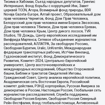
Тисима и Хабомаи, Съезд народных депутатов, Гринпис
Интернешнл, Фонд борьбы с коррупцией Инк, Завет
церквей TCCN, Агора, Всемирный фонд природы, BDR
Novaja Gazeta-Europe, Алтай проект, Образовательный дом
прав человека Чернигов, Фонд Дом Прав Человека,
Белорусский дом прав человека имени Бориса Звозскова,
Дом прав человека Тбилиси, Дом прав человека Ереван,
Дом прав человека Крым, Центр дикого лосося, TVR
Studios, ТВ Дождь, Центр европейских исследований им
Вилфрида Мартенса, Сетевое объединение журналистов
расследователей, АЛЛАТРА, За свободную Россию,
Свободная Бурятия, Uralic, UnKremlin, Международная
федерация транспортных рабочих, ИстЧам Финланд,
Гудзоновский институт, Фонд Демократического
Развития, Комитет-2024, Центрально-Европейский
университет, Центр восточноевропейских и
международных исследований, Общество Сторожевой
башни, Библии и трактатов Свидетелей Иеговы,
Гражданский Совет, Центр анализа европейской политики,
Академическая сеть Восточная Европа, Российский
комитет действия, РЭНД корпорейшн, Русская Америка за
демократию в России, Настоящая Россия, Глобальная сеть
журналистов-расследователей, Служба поддержки,
Свободная Россия Берлин, Свободная Россия Северный
Рейн-Вестфалия, Фонд глобальной помощи, Антивоенный