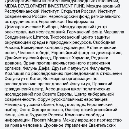
Демократический Институт Международных Отношений,
MEDIA DEVELOPMENT INVESTMENT FUND, Международный
Республиканский Институт, Открытая Россия, Институт
современной России, Черноморский фонд регионального
сотрудничества, Европейская Платформа за
Демократические Выборы, Международный центр
электоральных исследований, Германский фонд Маршалла
Соединенных Штатов, Тихоокеанский центр защиты
окружающей среды и природных ресурсов, Свободная
Россия, Всемирный конгресс украинцев, Атлантический
совет, Человек в беде, Европейский фонд за демократию,
Джеймстаунский фонд, Прожект Хармони, Родники
дракона, Врачи против насильственного извлечения
органов, Фалунь Дафа, Друзья Фалуньгун, Фалуньгун,
Коалиция по расследованию преследования в отношении
Фалуньгун в Китае, Всемирная организация по
расследованию преследований Фалуньгун, Пражский
гражданский центр, Ассоциация школ политических
исследований при Совете Европы, Центр либеральной
современности, Форум русскоязычных европейцев,
Немецко-русский обмен, Бард колледж, Европейский
выбор, Фонд Ходорковского, Оксфордский российский
фонд, Фонд Будущее России, Компания свободы
информации, Проект Медиа, Международное партнерство
за права человека, Духовное Управление Евангельских