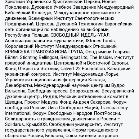
Христиан Украинской Христианской Церкви, Новое
Поколение, Духовное Учебное Заведение Международный
Библейский Колледж, Международное христианское
движение, Всемирный Институт Саентологических
Предприятий, Церковь Духовной Технологии, Европейская
сеть организаций по наблюдению за выборами,
Республика Польша, СВОБОДНЫЙ ИДЕЛЬ-УРАЛ,
Ассоциация развития журналистики, IStories fonds,
Королевский Институт Международных Отношений,
КРИМСЬКА ПРАВОЗАХИСНА ГРУПА, Фонд имени Генриха
Бёлля, Stichting Bellingcat, Bellingcat Ltd, The Insider, Институт
правовой инициативы Центральной и Восточной Европы,
Фонд Открытой Эстонии, Calvert 22 Foundation, Канадский
украинский конгресс, Институт Макдональда-Лорье,
Украинская национальная федерация Канады,
Декабристы, Международный научный центр им Вудро
Вильсона, Свободная пресса, Возрождение, Всеукраинский
духовный центр , Риддл, Русский антивоенный комитет в
Швеции, Проект Медуза, Фонд Андрея Сахарова, Форум
свободной России, Лига Свободных Наций, Transparеncy
International, Форум Свободных Народов ПостРоссии,
Солидарность с гражданским движением в России –
Solidarus, КрымSOS, Свободный университет, Институт
государственного управления, Форум гражданского
общества Россия, Беллона, Союз жителей островов