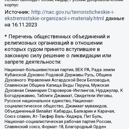
корпус
Источник:
http://nac.gov.ru/terroristicheskie-i-
ekstremistskie-organizacii-i-materialy.html
данные
на
16.11.2023
* Перечень общественных объединений и
религиозных организаций в отношении
которых судом принято вступившее в
законную силу решение о ликвидации или
запрете деятельности:
Национал-большевистская партия, ВЕК РА, Рада земли
Кубанской Духовно Родовой Державы Русь, Община
Духовного Управления Асгардской Веси Беловодья,
Славянская Община Капища Веды Перуна, Мужская
Духовная Семинария Староверов-Инглингов, Нурджулар, К
Богодержавию, Таблиги Джамаат, Свидетели Иеговы,
Русское национальное единство, Национал-
социалистическое общество, Джамаат мувахидов,
Объединенный Вилайат Кабарды, Балкарии и Карачая,
Союз славян, Ат-Такфир Валь-Хиджра, Пит Буль,
Национал-социалистическая рабочая партия России,
Славянский союз, Формат-18, Благородный Орден