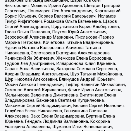
Барахоев Магомед Бекханович, Шарипков Олег
Викторович, Мошель Ирина Ароновна, Шведов Григорий
Сергеевич, Пономарев Лев Александрович, Каргалицкий
Борис Юльевич, Созаев Валерий Валерьевич, Исламов
Тимур Рифгатович, Романова Ольга Евгеньевна, Щаров
Сергей Алексадрович, Цирульников Борис Альбертович,
Гасан Ольга Павловна, Паутов Юрий Анатольевич,
Верховский Александр Маркович, Пислакова-Паркер
Марина Петровна, Кочеткова Татьяна Владимировна,
Чуркина Наталья Валерьевна, Акимова Татьяна
Николаевна, Золотарева Екатерина Александровна,
Рачинский Ян Збигневич, Жемкова Елена Борисовна,
Гудков Лев Дмитриевич, Илларионова Юлия Юрьевна,
Саранг Анна Васильевна, Захарова Светлана Сергеевна,
Аверин Владимир Анатольевич, Щур Татьяна Михайловна,
Щур Николай Алексеевич, Блинушов Андрей Юрьевич,
Мосин Алексей Геннадьевич, Гефтер Валентин Михайлович,
Симонов Алексей Кириллович, Флиге Ирина Анатольевна,
Мельникова Валентина Дмитриевна, Вититинова Елена
Владимировна, Баженова Светлана Куприяновна,
Максимов Сергей Владимирович, Беляев Сергей Иванович,
Голубева Елена Николаевна, Ганнушкина Светлана
Алексеевна, Закс Елена Владимировна, Буртина Елена
Юрьевна, Гендель Людмила Залмановна, Кокорина
Екатерина Алексеевна, Шуманов Илья Вячеславович,