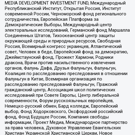
MEDIA DEVELOPMENT INVESTMENT FUND, Международный
Республиканский Институт, Открытая Россия, Институт
современной России, Черноморский фонд регионального
сотрудничества, Европейская Платформа за
Демократические Выборы, Международный центр
электоральных исследований, Германский фонд Маршалла
Соединенных Штатов, Тихоокеанский центр защиты
окружающей среды и природных ресурсов, Свободная
Россия, Всемирный конгресс украинцев, Атлантический
совет, Человек в беде, Европейский фонд за демократию,
Джеймстаунский фонд, Прожект Хармони, Родники
дракона, Врачи против насильственного извлечения
органов, Фалунь Дафа, Друзья Фалуньгун, Фалуньгун,
Коалиция по расследованию преследования в отношении
Фалуньгун в Китае, Всемирная организация по
расследованию преследований Фалуньгун, Пражский
гражданский центр, Ассоциация школ политических
исследований при Совете Европы, Центр либеральной
современности, Форум русскоязычных европейцев,
Немецко-русский обмен, Бард колледж, Европейский
выбор, Фонд Ходорковского, Оксфордский российский
фонд, Фонд Будущее России, Компания свободы
информации, Проект Медиа, Международное партнерство
за права человека, Духовное Управление Евангельских
Христиан Украинской Христианской Церкви, Новое