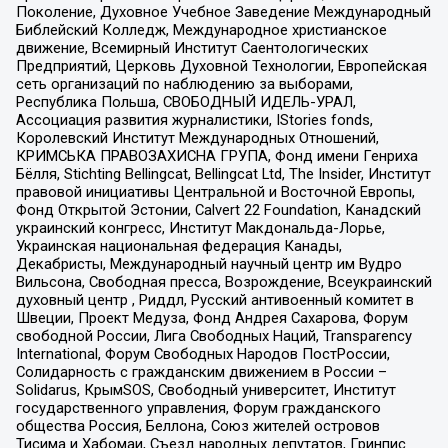
Поколение, Духовное Учебное Заведение Международный
Библейский Колледж, Международное христианское
движение, Всемирный Институт Саентологических
Предприятий, Церковь Духовной Технологии, Европейская
сеть организаций по наблюдению за выборами,
Республика Польша, СВОБОДНЫЙ ИДЕЛЬ-УРАЛ,
Ассоциация развития журналистики, IStories fonds,
Королевский Институт Международных Отношений,
КРИМСЬКА ПРАВОЗАХИСНА ГРУПА, Фонд имени Генриха
Бёлля, Stichting Bellingcat, Bellingcat Ltd, The Insider, Институт
правовой инициативы Центральной и Восточной Европы,
Фонд Открытой Эстонии, Calvert 22 Foundation, Канадский
украинский конгресс, Институт Макдональда-Лорье,
Украинская национальная федерация Канады,
Декабристы, Международный научный центр им Вудро
Вильсона, Свободная пресса, Возрождение, Всеукраинский
духовный центр , Риддл, Русский антивоенный комитет в
Швеции, Проект Медуза, Фонд Андрея Сахарова, Форум
свободной России, Лига Свободных Наций, Transparеncy
International, Форум Свободных Народов ПостРоссии,
Солидарность с гражданским движением в России –
Solidarus, КрымSOS, Свободный университет, Институт
государственного управления, Форум гражданского
общества Россия, Беллона, Союз жителей островов
Тисима и Хабомаи, Съезд народных депутатов, Гринпис