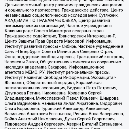
Дальневосточный центр развития гражданских инициатив
и социального партнерства, Гражданское действие, Центр
независимых социологических исследований, Сутяжник,
АКАДЕМИЯ ПО ПРАВАМ ЧЕЛОВЕКА, Центр развития
некоммерческих организаций, Частное учреждение в
Калининграде Совета Министров северных стран,
Гражданское содействие, Трансперенси Интернешнл-Р,
Центр Защиты Прав Средств Массовой Информации,
Институт развития прессы - Сибирь, Частное учреждение в
Санкт-Петербурге Совета Министров Северных Стран,
Фонд поддержки свободы прессы, Гражданский контроль,
Человек и Закон, Общественная комиссия по сохранению
наследия академика Сахарова, Информационное
агентство МЕМО. РУ, Институт региональной прессы,
Институт Развития Свободы Информации, Экозащита!-
Женсовет, Общественный вердикт, Евразийская
антимонопольная ассоциация, Бедушев Петр Петрович,
Дзугкоева Регина Николаевна, Кривенко Сергей
Владимирович, Милославский Павел Юрьевич, Шнырова
Ольга Вадимовна, Чанышева Лилия Айратовна, Сидорович
Ольга Борисовна, Туровский Александр Алексеевич,
Васильева Анастасия Евгеньевна, Ривина Анна Валерьевна,
Бойко Анатолий Николаевич, Дугин Сергей Георгиевич,
Пивоваров Андрей Сергеевич, Аверин Виталий Евгеньевич,