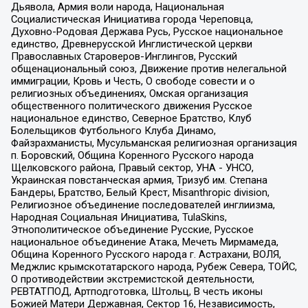
Дьявола, Армия воли народа, Национальная
Социалистическая Инициатива города Череповца,
Духовно-Родовая Держава Русь, Русское национальное
единство, Древнерусской Инглистической церкви
Православных Староверов-Инглингов, Русский
общенациональный союз, Движение против нелегальной
иммиграции, Кровь и Честь, О свободе совести и о
религиозных объединениях, Омская организация
общественного политического движения Русское
национальное единство, Северное Братство, Клуб
Болельщиков Футбольного Клуба Динамо,
Файзрахманисты, Мусульманская религиозная организация
п. Боровский, Община Коренного Русского народа
Щелковского района, Правый сектор, УНА - УНСО,
Украинская повстанческая армия, Тризуб им. Степана
Бандеры, Братство, Белый Крест, Misanthropic division,
Религиозное объединение последователей инглиизма,
Народная Социальная Инициатива, TulaSkins,
Этнополитическое объединение Русские, Русское
национальное объединение Атака, Мечеть Мирмамеда,
Община Коренного Русского народа г. Астрахани, ВОЛЯ,
Меджлис крымскотатарского народа, Рубеж Севера, ТОЙС,
О противодействии экстремистской деятельности,
РЕВТАТПОД, Артподготовка, Штольц, В честь иконы
Божией Матери Державная, Сектор 16, Независимость,