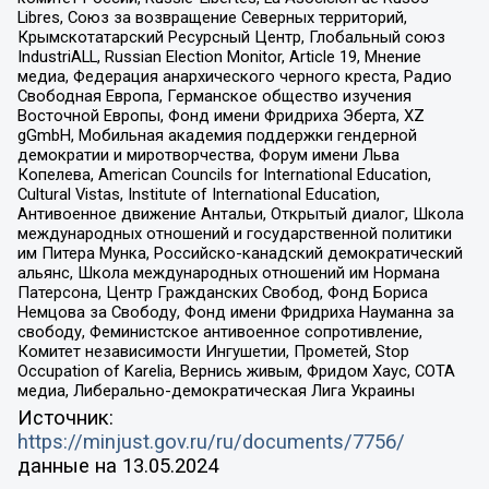
Libres, Союз за возвращение Северных территорий,
Крымскотатарский Ресурсный Центр, Глобальный союз
IndustriALL, Russian Election Monitor, Article 19, Мнение
медиа, Федерация анархического черного креста, Радио
Свободная Европа, Германское общество изучения
Восточной Европы, Фонд имени Фридриха Эберта, XZ
gGmbH, Мобильная академия поддержки гендерной
демократии и миротворчества, Форум имени Льва
Копелева, American Councils for International Education,
Cultural Vistas, Institute of International Education,
Антивоенное движение Антальи, Открытый диалог, Школа
международных отношений и государственной политики
им Питера Мунка, Российско-канадский демократический
альянс, Школа международных отношений им Нормана
Патерсона, Центр Гражданских Свобод, Фонд Бориса
Немцова за Свободу, Фонд имени Фридриха Науманна за
свободу, Феминистское антивоенное сопротивление,
Комитет независимости Ингушетии, Прометей, Stop
Occupation of Karelia, Вернись живым, Фридом Хаус, СОТА
медиа, Либерально-демократическая Лига Украины
Источник:
https://minjust.gov.ru/ru/documents/7756/
данные на
13.05.2024