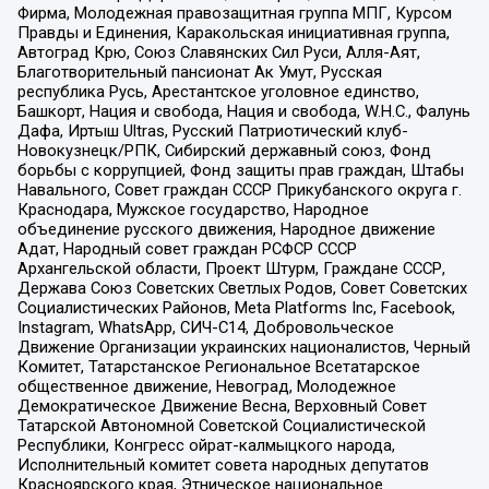
Фирма, Молодежная правозащитная группа МПГ, Курсом
Правды и Единения, Каракольская инициативная группа,
Автоград Крю, Союз Славянских Сил Руси, Алля-Аят,
Благотворительный пансионат Ак Умут, Русская
республика Русь, Арестантское уголовное единство,
Башкорт, Нация и свобода, Нация и свобода, W.H.С., Фалунь
Дафа, Иртыш Ultras, Русский Патриотический клуб-
Новокузнецк/РПК, Сибирский державный союз, Фонд
борьбы с коррупцией, Фонд защиты прав граждан, Штабы
Навального, Совет граждан СССР Прикубанского округа г.
Краснодара, Мужское государство, Народное
объединение русского движения, Народное движение
Адат, Народный совет граждан РСФСР СССР
Архангельской области, Проект Штурм, Граждане СССР,
Держава Союз Советских Светлых Родов, Совет Советских
Социалистических Районов, Meta Platforms Inc, Facebook,
Instagram, WhatsApp, СИЧ-С14, Добровольческое
Движение Организации украинских националистов, Черный
Комитет, Татарстанское Региональное Всетатарское
общественное движение, Невоград, Молодежное
Демократическое Движение Весна, Верховный Совет
Татарской Автономной Советской Социалистической
Республики, Конгресс ойрат-калмыцкого народа,
Исполнительный комитет совета народных депутатов
Красноярского края, Этническое национальное