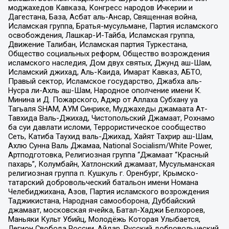
моджахедов Кавказа, Конгресс народов Ичкерии и
Дагестана, База, Асбат аль-Ансар, Священная война,
Исламская группа, Братья-мусульмане, Партия исламского
освобождения, Лашкар-И-Тайба, Исламская группа,
Движение Талибан, Исламская партия Туркестана,
Общество социальных реформ, Общество возрождения
исламского наследия, Дом двух святых, Джунд аш-Шам,
Исламский джихад, Аль-Каида, Имарат Кавказ, АБТО,
Правый сектор, Исламское государство, Джабха аль-
Нусра ли-Ахль аш-Шам, Народное ополчение имени К.
Минина и Д. Пожарского, Аджр от Аллаха Субхану уа
Тагьаля SHAM, АУМ Синрике, Муджахеды джамаата Ат-
Тавхида Валь-Джихад, Чистопольский Джамаат, Рохнамо
ба суи давлати исломи, Террористическое сообщество
Сеть, Катиба Таухид валь-Джихад, Хайят Тахрир аш-Шам,
Ахлю Сунна Валь Джамаа, National Socialism/White Power,
Артподготовка, Религиозная группа “Джамаат “Красный
пахарь”, Колумбайн, Хатлонский джамаат, Мусульманская
религиозная группа п. Кушкуль г. Оренбург, Крымско-
татарский добровольческий батальон имени Номана
Челебиджихана, Азов, Партия исламского возрождения
Таджикистана, Народная самооборона, Дуббайский
джамаат, московская ячейка, Батал-Хаджи Белхороев,
Маньяки Культ Убийц, Молодёжь Которая Улыбается,
Легион Свобода России, Айдар, Русский добровольческий