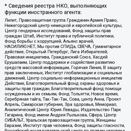
* Сведения реестра НКО, выполняющих
функции иностранного агента:
Лилит, Правозащитная группа Гражданин.Армия.Право,
Нижегородский центр немецкой и европейской культуры,
Центр гендерных исследований, Фонд защиты прав
граждан Штаб, Институт права и публичной политики,
Фонд борьбы с коррупцией, Альянс врачей,
НАСИЛИЮ.НЕТ, Мы против СПИДа, СВЕЧА, Гуманитарное
действие, Открытый Петербург, Лига Избирателей,
Правовая инициатива, Гражданский Союз, Хасдей
Ерушалаим, Центр поддержки и содействия развитию
средств массовой информации, Горячая Линия, В защиту
прав заключенных, Институт глобализации и социальных
движений, Центр социально-информационных инициатив
Действие, Благотворительный фонд охраны здоровья и
защиты прав граждан, Благотворительный фонд помощи
осужденным и их семьям, Фонд Тольятти, Новое время,
Серебряная тайга, Так-Так-Так, Сова, центр Анна, Проект
Апрель, Самарская губерния, Эра здоровья, Мемориал,
Аналитический Центр Юрия Левады, Издательство Парк
Гагарина, Фонд имени Андрея Рылькова, Сфера, Центр
СИБАЛЬТ, Уральская правозащитная группа, Женщины
Евразии, Институт прав человека, Фонд защиты гласности,
Российский исследовательский центр по правам человека,