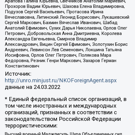
Арапова Галина Юрьевна, Свечников Анатолий Мариевич,
Прохоров Вадим Юрьевич, Шахова Елена Владимировна,
Подузов Сергей Васильевич, Протасова Ирина
Вячеславовна, Литинский Леонид Борисович, Лукашевский
Сергей Маркович, Бахмин Вячеслав Иванович, Шабад
Анатолий Ефимович, Сухих Дарья Николаевна, Орлов Олег
Петрович, Добровольская Анна Дмитриевна, Королева
Александра Евгеньевна, Смирнов Владимир
Александрович, Вицин Сергей Ефимович, Золотухин Борис
Андреевич, Левинсон Лев Семенович, Локшина Татьяна
Иосифовна, Орлов Олег Петрович, Полякова Мара
Федоровна, Резник Генри Маркович, Захаров Герман
Константинович
Источник:
http://unro.minjust.ru/NKOForeignAgent.aspx
данные на
24.03.2022
* Единый федеральный список организаций, в
том числе иностранных и международных
организаций, признанных в соответствии с
законодательством Российской Федерации
террористическими:
Высший военный Маджлисуль Шура Объединенных сил