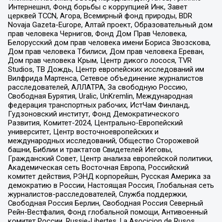
Интернешнл, Фонд борьбы с коррупцией Инк, Завет
церквей TCCN, Агора, Всемирный фонд природы, BDR
Novaja Gazeta-Europe, Алтай проект, Образовательный дом
прав человека Чернигов, Фонд Дом Прав Человека,
Белорусский дом прав человека имени Бориса Звозскова,
Дом прав человека Тбилиси, Дом прав человека Ереван,
Дом прав человека Крым, Центр дикого лосося, TVR
Studios, ТВ Дождь, Центр европейских исследований им
Вилфрида Мартенса, Сетевое объединение журналистов
расследователей, АЛЛАТРА, За свободную Россию,
Свободная Бурятия, Uralic, UnKremlin, Международная
федерация транспортных рабочих, ИстЧам Финланд,
Гудзоновский институт, Фонд Демократического
Развития, Комитет-2024, Центрально-Европейский
университет, Центр восточноевропейских и
международных исследований, Общество Сторожевой
башни, Библии и трактатов Свидетелей Иеговы,
Гражданский Совет, Центр анализа европейской политики,
Академическая сеть Восточная Европа, Российский
комитет действия, РЭНД корпорейшн, Русская Америка за
демократию в России, Настоящая Россия, Глобальная сеть
журналистов-расследователей, Служба поддержки,
Свободная Россия Берлин, Свободная Россия Северный
Рейн-Вестфалия, Фонд глобальной помощи, Антивоенный
комитет России, Russie-Libertes, La Asocicion de Rusos