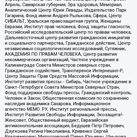
Апрель, Самарская губерния, Эра здоровья, Мемориал,
Аналитический Центр Юрия Левады, Издательство Парк
Гагарина, Фонд имени Андрея Рылькова, Сфера, Центр
СИБАЛЬТ, Уральская правозащитная группа, Женщины
Евразии, Институт прав человека, Фонд защиты гласности,
Российский исследовательский центр по правам человека,
Дальневосточный центр развития гражданских инициатив
и социального партнерства, Гражданское действие, Центр
независимых социологических исследований, Сутяжник,
АКАДЕМИЯ ПО ПРАВАМ ЧЕЛОВЕКА, Центр развития
некоммерческих организаций, Частное учреждение в
Калининграде Совета Министров северных стран,
Гражданское содействие, Трансперенси Интернешнл-Р,
Центр Защиты Прав Средств Массовой Информации,
Институт развития прессы - Сибирь, Частное учреждение в
Санкт-Петербурге Совета Министров Северных Стран,
Фонд поддержки свободы прессы, Гражданский контроль,
Человек и Закон, Общественная комиссия по сохранению
наследия академика Сахарова, Информационное
агентство МЕМО. РУ, Институт региональной прессы,
Институт Развития Свободы Информации, Экозащита!-
Женсовет, Общественный вердикт, Евразийская
антимонопольная ассоциация, Бедушев Петр Петрович,
Дзугкоева Регина Николаевна, Кривенко Сергей
Владимирович, Милославский Павел Юрьевич, Шнырова