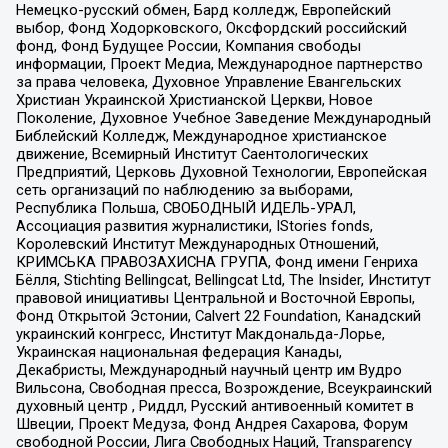
Немецко-русский обмен, Бард колледж, Европейский
выбор, Фонд Ходорковского, Оксфордский российский
фонд, Фонд Будущее России, Компания свободы
информации, Проект Медиа, Международное партнерство
за права человека, Духовное Управление Евангельских
Христиан Украинской Христианской Церкви, Новое
Поколение, Духовное Учебное Заведение Международный
Библейский Колледж, Международное христианское
движение, Всемирный Институт Саентологических
Предприятий, Церковь Духовной Технологии, Европейская
сеть организаций по наблюдению за выборами,
Республика Польша, СВОБОДНЫЙ ИДЕЛЬ-УРАЛ,
Ассоциация развития журналистики, IStories fonds,
Королевский Институт Международных Отношений,
КРИМСЬКА ПРАВОЗАХИСНА ГРУПА, Фонд имени Генриха
Бёлля, Stichting Bellingcat, Bellingcat Ltd, The Insider, Институт
правовой инициативы Центральной и Восточной Европы,
Фонд Открытой Эстонии, Calvert 22 Foundation, Канадский
украинский конгресс, Институт Макдональда-Лорье,
Украинская национальная федерация Канады,
Декабристы, Международный научный центр им Вудро
Вильсона, Свободная пресса, Возрождение, Всеукраинский
духовный центр , Риддл, Русский антивоенный комитет в
Швеции, Проект Медуза, Фонд Андрея Сахарова, Форум
свободной России, Лига Свободных Наций, Transparеncy