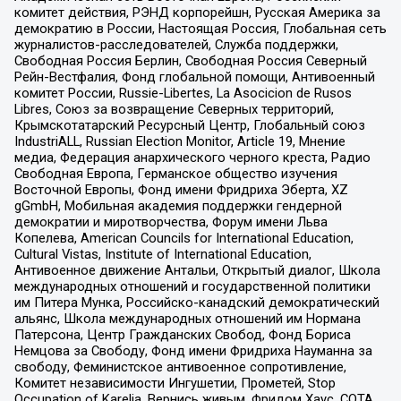
комитет действия, РЭНД корпорейшн, Русская Америка за
демократию в России, Настоящая Россия, Глобальная сеть
журналистов-расследователей, Служба поддержки,
Свободная Россия Берлин, Свободная Россия Северный
Рейн-Вестфалия, Фонд глобальной помощи, Антивоенный
комитет России, Russie-Libertes, La Asocicion de Rusos
Libres, Союз за возвращение Северных территорий,
Крымскотатарский Ресурсный Центр, Глобальный союз
IndustriALL, Russian Election Monitor, Article 19, Мнение
медиа, Федерация анархического черного креста, Радио
Свободная Европа, Германское общество изучения
Восточной Европы, Фонд имени Фридриха Эберта, XZ
gGmbH, Мобильная академия поддержки гендерной
демократии и миротворчества, Форум имени Льва
Копелева, American Councils for International Education,
Cultural Vistas, Institute of International Education,
Антивоенное движение Антальи, Открытый диалог, Школа
международных отношений и государственной политики
им Питера Мунка, Российско-канадский демократический
альянс, Школа международных отношений им Нормана
Патерсона, Центр Гражданских Свобод, Фонд Бориса
Немцова за Свободу, Фонд имени Фридриха Науманна за
свободу, Феминистское антивоенное сопротивление,
Комитет независимости Ингушетии, Прометей, Stop
Occupation of Karelia, Вернись живым, Фридом Хаус, СОТА