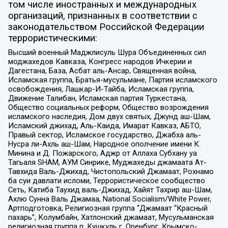
том числе иностранных и международных
организаций, признанных в соответствии с
законодательством Российской Федерации
террористическими:
Высший военный Маджлисуль Шура Объединенных сил
моджахедов Кавказа, Конгресс народов Ичкерии и
Дагестана, База, Асбат аль-Ансар, Священная война,
Исламская группа, Братья-мусульмане, Партия исламского
освобождения, Лашкар-И-Тайба, Исламская группа,
Движение Талибан, Исламская партия Туркестана,
Общество социальных реформ, Общество возрождения
исламского наследия, Дом двух святых, Джунд аш-Шам,
Исламский джихад, Аль-Каида, Имарат Кавказ, АБТО,
Правый сектор, Исламское государство, Джабха аль-
Нусра ли-Ахль аш-Шам, Народное ополчение имени К.
Минина и Д. Пожарского, Аджр от Аллаха Субхану уа
Тагьаля SHAM, АУМ Синрике, Муджахеды джамаата Ат-
Тавхида Валь-Джихад, Чистопольский Джамаат, Рохнамо
ба суи давлати исломи, Террористическое сообщество
Сеть, Катиба Таухид валь-Джихад, Хайят Тахрир аш-Шам,
Ахлю Сунна Валь Джамаа, National Socialism/White Power,
Артподготовка, Религиозная группа “Джамаат “Красный
пахарь”, Колумбайн, Хатлонский джамаат, Мусульманская
религиозная группа п. Кушкуль г. Оренбург, Крымско-