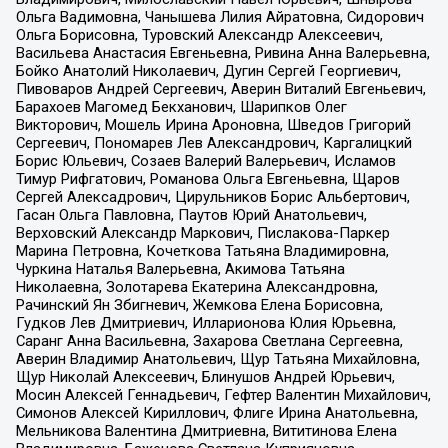
Ольга Вадимовна, Чанышева Лилия Айратовна, Сидорович
Ольга Борисовна, Туровский Александр Алексеевич,
Васильева Анастасия Евгеньевна, Ривина Анна Валерьевна,
Бойко Анатолий Николаевич, Дугин Сергей Георгиевич,
Пивоваров Андрей Сергеевич, Аверин Виталий Евгеньевич,
Барахоев Магомед Бекханович, Шарипков Олег
Викторович, Мошель Ирина Ароновна, Шведов Григорий
Сергеевич, Пономарев Лев Александрович, Каргалицкий
Борис Юльевич, Созаев Валерий Валерьевич, Исламов
Тимур Рифгатович, Романова Ольга Евгеньевна, Щаров
Сергей Алексадрович, Цирульников Борис Альбертович,
Гасан Ольга Павловна, Паутов Юрий Анатольевич,
Верховский Александр Маркович, Пислакова-Паркер
Марина Петровна, Кочеткова Татьяна Владимировна,
Чуркина Наталья Валерьевна, Акимова Татьяна
Николаевна, Золотарева Екатерина Александровна,
Рачинский Ян Збигневич, Жемкова Елена Борисовна,
Гудков Лев Дмитриевич, Илларионова Юлия Юрьевна,
Саранг Анна Васильевна, Захарова Светлана Сергеевна,
Аверин Владимир Анатольевич, Щур Татьяна Михайловна,
Щур Николай Алексеевич, Блинушов Андрей Юрьевич,
Мосин Алексей Геннадьевич, Гефтер Валентин Михайлович,
Симонов Алексей Кириллович, Флиге Ирина Анатольевна,
Мельникова Валентина Дмитриевна, Вититинова Елена