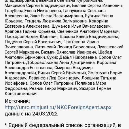
Владимировна, Баженова Светлана Куприяновна,
Максимов Сергей Владимирович, Беляев Сергей Иванович,
Голубева Елена Николаевна, Ганнушкина Светлана
Алексеевна, Закс Елена Владимировна, Буртина Елена
Юрьевна, Гендель Людмила Залмановна, Кокорина
Екатерина Алексеевна, Шуманов Илья Вячеславович,
Арапова Галина Юрьевна, Свечников Анатолий Мариевич,
Прохоров Вадим Юрьевич, Шахова Елена Владимировна,
Подузов Сергей Васильевич, Протасова Ирина
Вячеславовна, Литинский Леонид Борисович, Лукашевский
Сергей Маркович, Бахмин Вячеслав Иванович, Шабад
Анатолий Ефимович, Сухих Дарья Николаевна, Орлов Олег
Петрович, Добровольская Анна Дмитриевна, Королева
Александра Евгеньевна, Смирнов Владимир
Александрович, Вицин Сергей Ефимович, Золотухин Борис
Андреевич, Левинсон Лев Семенович, Локшина Татьяна
Иосифовна, Орлов Олег Петрович, Полякова Мара
Федоровна, Резник Генри Маркович, Захаров Герман
Константинович
Источник:
http://unro.minjust.ru/NKOForeignAgent.aspx
данные на
24.03.2022
* Единый федеральный список организаций, в