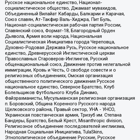
Русское национальное единство, Национал-
социалистическое общество, Джамаат мувахидов,
Объединенный Вилайат Кабарды, Балкарии и Карачая,
Союз славян, Ат-Такфир Валь-Хиджра, Пит Буль,
Национал-социалистическая рабочая партия России,
Славянский союз, Формат-18, Благородный Орден
Дьявола, Армия воли народа, Национальная
Социалистическая Инициатива города Череповца,
Духовно-Родовая Держава Русь, Русское национальное
единство, Древнерусской Инглистической церкви
Православных Староверов-Инглингов, Русский
общенациональный союз, Движение против нелегальной
иммиграции, Кровь и Честь, О свободе совести и о
религиозных объединениях, Омская организация
общественного политического движения Русское
национальное единство, Северное Братство, Клуб
Болельщиков Футбольного Клуба Динамо,
Файзрахманисты, Мусульманская религиозная организация
п. Боровский, Община Коренного Русского народа
Щелковского района, Правый сектор, УНА - УНСО,
Украинская повстанческая армия, Тризуб им. Степана
Бандеры, Братство, Белый Крест, Misanthropic division,
Религиозное объединение последователей инглиизма,
Народная Социальная Инициатива, TulaSkins,
Этнополитическое объединение Русские, Русское