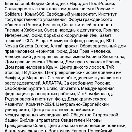
International, Форум Свободных Народов ПостРоссии,
Солидарность с гражданским движением в России –
Solidarus, КрымSOS, Свободный университет, Институт
государственного управления, Форум гражданского
общества Россия, Беллона, Союз жителей островов
Тисима и Хабомаи, Съезд народных депутатов, Гринпис
Интернешнл, Фонд борьбы с коррупцией Инк, Завет
церквей TCCN, Агора, Всемирный фонд природы, BDR
Novaja Gazeta-Europe, Алтай проект, Образовательный дом
прав человека Чернигов, Фонд Дом Прав Человека,
Белорусский дом прав человека имени Бориса Звозскова,
Дом прав человека Тбилиси, Дом прав человека Ереван,
Дом прав человека Крым, Центр дикого лосося, TVR
Studios, ТВ Дождь, Центр европейских исследований им
Вилфрида Мартенса, Сетевое объединение журналистов
расследователей, АЛЛАТРА, За свободную Россию,
Свободная Бурятия, Uralic, UnKremlin, Международная
федерация транспортных рабочих, ИстЧам Финланд,
Гудзоновский институт, Фонд Демократического
Развития, Комитет-2024, Центрально-Европейский
университет, Центр восточноевропейских и
международных исследований, Общество Сторожевой
башни, Библии и трактатов Свидетелей Иеговы,
Гражданский Совет, Центр анализа европейской политики,
Академическая сеть Восточная Европа, Российский