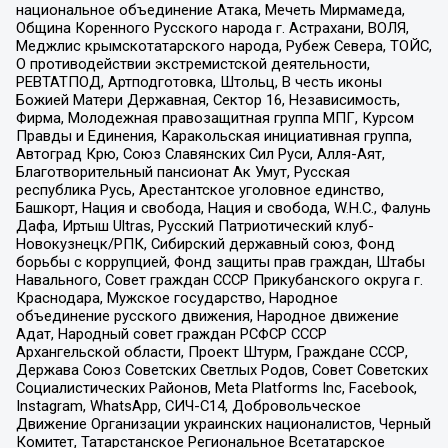
национальное объединение Атака, Мечеть Мирмамеда,
Община Коренного Русского народа г. Астрахани, ВОЛЯ,
Меджлис крымскотатарского народа, Рубеж Севера, ТОЙС,
О противодействии экстремистской деятельности,
РЕВТАТПОД, Артподготовка, Штольц, В честь иконы
Божией Матери Державная, Сектор 16, Независимость,
Фирма, Молодежная правозащитная группа МПГ, Курсом
Правды и Единения, Каракольская инициативная группа,
Автоград Крю, Союз Славянских Сил Руси, Алля-Аят,
Благотворительный пансионат Ак Умут, Русская
республика Русь, Арестантское уголовное единство,
Башкорт, Нация и свобода, Нация и свобода, W.H.С., Фалунь
Дафа, Иртыш Ultras, Русский Патриотический клуб-
Новокузнецк/РПК, Сибирский державный союз, Фонд
борьбы с коррупцией, Фонд защиты прав граждан, Штабы
Навального, Совет граждан СССР Прикубанского округа г.
Краснодара, Мужское государство, Народное
объединение русского движения, Народное движение
Адат, Народный совет граждан РСФСР СССР
Архангельской области, Проект Штурм, Граждане СССР,
Держава Союз Советских Светлых Родов, Совет Советских
Социалистических Районов, Meta Platforms Inc, Facebook,
Instagram, WhatsApp, СИЧ-С14, Добровольческое
Движение Организации украинских националистов, Черный
Комитет, Татарстанское Региональное Всетатарское