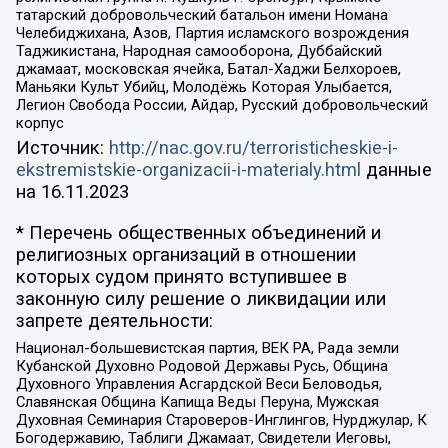
татарский добровольческий батальон имени Номана
Челебиджихана, Азов, Партия исламского возрождения
Таджикистана, Народная самооборона, Дуббайский
джамаат, московская ячейка, Батал-Хаджи Белхороев,
Маньяки Культ Убийц, Молодёжь Которая Улыбается,
Легион Свобода России, Айдар, Русский добровольческий
корпус
Источник:
http://nac.gov.ru/terroristicheskie-i-
ekstremistskie-organizacii-i-materialy.html
данные
на
16.11.2023
* Перечень общественных объединений и
религиозных организаций в отношении
которых судом принято вступившее в
законную силу решение о ликвидации или
запрете деятельности:
Национал-большевистская партия, ВЕК РА, Рада земли
Кубанской Духовно Родовой Державы Русь, Община
Духовного Управления Асгардской Веси Беловодья,
Славянская Община Капища Веды Перуна, Мужская
Духовная Семинария Староверов-Инглингов, Нурджулар, К
Богодержавию, Таблиги Джамаат, Свидетели Иеговы,