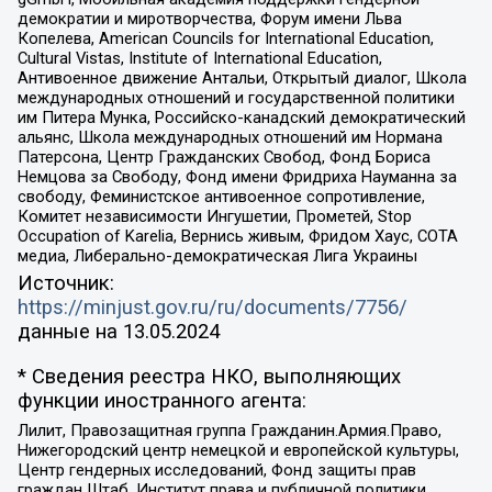
демократии и миротворчества, Форум имени Льва
Копелева, American Councils for International Education,
Cultural Vistas, Institute of International Education,
Антивоенное движение Антальи, Открытый диалог, Школа
международных отношений и государственной политики
им Питера Мунка, Российско-канадский демократический
альянс, Школа международных отношений им Нормана
Патерсона, Центр Гражданских Свобод, Фонд Бориса
Немцова за Свободу, Фонд имени Фридриха Науманна за
свободу, Феминистское антивоенное сопротивление,
Комитет независимости Ингушетии, Прометей, Stop
Occupation of Karelia, Вернись живым, Фридом Хаус, СОТА
медиа, Либерально-демократическая Лига Украины
Источник:
https://minjust.gov.ru/ru/documents/7756/
данные на
13.05.2024
* Сведения реестра НКО, выполняющих
функции иностранного агента:
Лилит, Правозащитная группа Гражданин.Армия.Право,
Нижегородский центр немецкой и европейской культуры,
Центр гендерных исследований, Фонд защиты прав
граждан Штаб, Институт права и публичной политики,