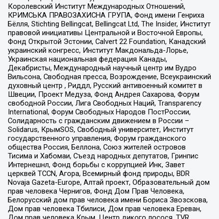
Королевский Институт Международных Отношений,
КРИМСЬКА ПРАВОЗАХИСНА ГРУПА, Фонд имени Генриха
Бёлля, Stichting Bellingcat, Bellingcat Ltd, The Insider, Институт
правовой инициативы Центральной и Восточной Европы,
Фонд Открытой Эстонии, Calvert 22 Foundation, Канадский
украинский конгресс, Институт Макдональда-Лорье,
Украинская национальная федерация Канады,
Декабристы, Международный научный центр им Вудро
Вильсона, Свободная пресса, Возрождение, Всеукраинский
духовный центр , Риддл, Русский антивоенный комитет в
Швеции, Проект Медуза, Фонд Андрея Сахарова, Форум
свободной России, Лига Свободных Наций, Transparеncy
International, Форум Свободных Народов ПостРоссии,
Солидарность с гражданским движением в России –
Solidarus, КрымSOS, Свободный университет, Институт
государственного управления, Форум гражданского
общества Россия, Беллона, Союз жителей островов
Тисима и Хабомаи, Съезд народных депутатов, Гринпис
Интернешнл, Фонд борьбы с коррупцией Инк, Завет
церквей TCCN, Агора, Всемирный фонд природы, BDR
Novaja Gazeta-Europe, Алтай проект, Образовательный дом
прав человека Чернигов, Фонд Дом Прав Человека,
Белорусский дом прав человека имени Бориса Звозскова,
Дом прав человека Тбилиси, Дом прав человека Ереван,
Дом прав человека Крым, Центр дикого лосося, TVR