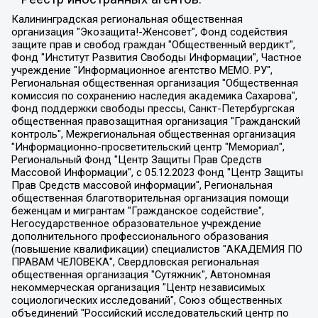
Калининградская региональная общественная организация "Экозащита!-Женсовет", Фонд содействия защите прав и свобод граждан "Общественный вердикт", Фонд "Институт Развития Свободы Информации", Частное учреждение "Информационное агентство МЕМО. РУ", Региональная общественная организация "Общественная комиссия по сохранению наследия академика Сахарова", Фонд поддержки свободы прессы, Санкт-Петербургская общественная правозащитная организация "Гражданский контроль", Межрегиональная общественная организация "Информационно-просветительский центр "Мемориал", Региональный Фонд "Центр Защиты Прав Средств Массовой Информации", с 05.12.2023 Фонд "Центр Защиты Прав Средств массовой информации", Региональная общественная благотворительная организация помощи беженцам и мигрантам "Гражданское содействие", Негосударственное образовательное учреждение дополнительного профессионального образования (повышение квалификации) специалистов "АКАДЕМИЯ ПО ПРАВАМ ЧЕЛОВЕКА", Свердловская региональная общественная организация "Сутяжник", Автономная некоммерческая организация "Центр независимых социологических исследований", Союз общественных объединений "Российский исследовательский центр по правам человека", Региональное общественное учреждение научно-информационный центр "МЕМОРИАЛ", Некоммерческая организация "Фонд защиты гласности", Автономная некоммерческая организация "Институт прав человека", Городская общественная организация "Екатеринбургское общество "МЕМОРИАЛ", Городская общественная организация "Рязанское историко-просветительское и правозащитное общество "Мемориал" (Рязанский Мемориал), Челябинский региональный орган общественной самодеятельности – женское общественное объединение "Женщины Евразии", Челябинский региональный орган общественной самодеятельности "Уральская правозащитная группа", Фонд содействия защите здоровья и социальной справедливости имени Андрея Рылькова, Автономная Некоммерческая Организация "Аналитический Центр Юрия Левады", Автономная некоммерческая организация социальной поддержки населения "Проект Апрель", Региональная общественная организация помощи женщинам и детям, находящимся в кризисной ситуации "Информационно-методический центр "Анна", Фонд содействия развитию массовых коммуникаций и правовому просвещению "Так-так-Так", Фонд содействия устойчивому развитию "Серебряная тайга", Свердловский региональный общественный фонд социальных проектов "Новое время", "Idel.Реалии", Кавказ.Реалии, Крым.Реалии, Телеканал Настоящее Время, Татаро-башкирская служба Радио Свобода (Azatliq Radiosi), Радио Свободная Европа/Радио Свобода (PCE/PC), "Сибирь.Реалии", "Фактограф", Благотворительный фонд помощи осужденным и их семьям, Автономная некоммерческая организация "Институт глобализации и социальных движений", Фонд "В защиту прав заключенных", Частное учреждение "Центр поддержки и содействия развитию средств массовой информации", Пензенский региональный общественный благотворительный фонд "Гражданский союз", "Север.Реалии", Некоммерческая организация Фонд "Правовая инициатива", Общество с ограниченной ответственностью "Радио Свободная Европа/Радио Свобода", Чешское информационное агентство "MEDIUM-ORIENT", Красноярская региональная общественная организация "Мы против СПИДа", Камалягин Денис Николаевич, Маркелов Сергей Евгеньевич, Пономарев Лев Александрович, Савицкая Людмила Алексеевна, Автономная некоммерческая организация "Центр по работе с проблемой насилия "НАСИЛИЮ.НЕТ", Межрегиональный профессиональный союз работников здравоохранения "Альянс врачей", Юридическое лицо, зарегистрированное в Латвийской Республике, SIA "Medusa Project" (регистрационный номер 40103797863, дата регистрации 10.06.2014), Некоммерческая организация "Фонд по борьбе с коррупцией", Автономная некоммерческая организация "Институт права и публичной политики", Баданин Роман Сергеевич, Гликин Максим Александрович, Железнова Мария Михайловна, Лукьянова Юлия Сергеевна, Маетная Елизавета Витальевна, Маняхин Петр Борисович, Чуракова Ольга Владимировна, Ярош Юлия Петровна, Юридическое лицо "The Insider SIA", зарегистрированное в Риге, Латвийская Республика (дата регистрации 26.06.2015), являющееся администратором доменного имени интернет-издания "The Insider SIA", https://theins.ru, Постернак Алексей Евгеньевич, Рубин Михаил Аркадьевич, Анин Роман Александрович, Юридическое лицо Istories fonds, зарегистрированное в Латвийской Республике (регистрационный номер 50008295751, дата регистрации 24.02.2020), Великовский Дмитрий Александрович, Долинина Ирина Николаевна, Мароховская Алеся Алексеевна, Шлейнов Роман Юрьевич, Шмагун Олеся Валентиновна, Общество с ограниченной ответственностью "Альтаир 2021", Общество с ограниченной ответственностью "Вега 2021", Общество с ограниченной ответственностью "Главный редактор 2021", Общество с ограниченной ответственностью "Ромашки монолит", Важенков Артем Валерьевич, Ивановская областная общественная организация "Центр гендерных исследований", Гурман Юрий Альбертович, Медиапроект "ОВД-Инфо", Егоров Владимир Владимирович, Жилинский Владимир Александрович, Общество с ограниченной ответственностью "ЗП", Иванова София Юрьевна, Карезина Инна Павловна, Кильтау Екатерина Викторовна, Петров Алексей Викторович, Пискунов Сергей Евгеньевич, Смирнов Сергей Сергеевич, Тихонов Михаил Сергеевич, Общество с ограниченной ответственностью "ЖУРНАЛИСТ-ИНОСТРАННЫЙ АГЕНТ", Арапова Галина Юрьевна, Вольтская Татьяна Анатольевна, Американская компания "Mason G.E.S. Anonymous Foundation" (США), являющаяся владельцем интернет-издания https://mnews.world/, Компания "Stichting Bellingcat", зарегистрированная в Нидерландах (дата регистрации 11.07.2018), Захаров Андрей Вячеславович, Клепиковская Екатерина Дмитриевна, Общество с ограниченной ответственностью "МЕМО", Перл Роман Александрович, Симонов Евгений Алексеевич, Соловьева Елена Анатольевна, Сотников Даниил Владимирович, Сурначева Елизавета Дмитриевна, Автономная некоммерческая организация по защите прав человека и информированию населения "Якутия – Наше Мнение", Общество с ограниченной ответственностью "Москоу диджитал медиа", с 26.01.2023 Общество с ограниченной ответственностью "Чайка Белые сады", Ветошкина Валерия Валерьевна, Заговора Максим Александрович, Межрегиональное общественное движение "Российская ЛГБТ - сеть", Оленичев Максим Владимирович, Павлов Иван Юрьевич, Скворцова Елена Сергеевна, Общество с ограниченной ответственностью "Как бы инагент", Кочетков Игорь Викторович, Общество с ограниченной ответственностью "Честные выборы", Еланчик Олег Александрович, Общество с ограниченной ответственностью "Нобелевский призыв", Гималова Регина Эмилевна, Григорьев Андрей Валерьевич, Григорьева Алина Александровна, Ассоциация по содействию защите прав призывников, альтернативнослужащих и военнослужащих "Правозащитная группа "Гражданин.Армия.Право", Хисамова Регина Фаритовна, Автономная некоммерческая организация по реализации социально-правовых программ "Лилит", Дальневосточное общественное движение "Маяк", Санкт-Петербургская ЛГБТ-инициативная группа "Выход", Инициативная группа ЛГБТ+ "Реверс", Алексеев Андрей Викторович, Бекбулатова Таисия Львовна, Беляев Иван Михайлович, Владыкина Елена Сергеевна, Гельман Марат Александрович, Никульшина Вероника Юрьевна, Толоконникова Надежда Андреевна, Шендерович Виктор Анатольевич, Общество с ограниченной ответственностью "Данное сообщение", Общество с ограниченной ответственностью Издательский дом "Новая глава", Айнбиндер Александра Александровна, Московский комьюнити-центр для ЛГБТ+инициатив, Благотворительный фонд развития филантропии, Deutsche Welle (Германия, Kurt-Schumacher-Strasse 3, 53113 Bonn), Борзунова Мария Михайловна, Воробьев Виктор Викторович, Голубева Анна Львовна, Константинова Алла Михайловна, Малкова Ирина Владимировна, Мурадов Мурад Абдулгалимович, Осетинская Елизавета Николаевна, Понасенков Евгений Николаевич, Ганапольский Матвей Юрьевич, Киселев Евгений Алексеевич, Борухович Ирина Григорьевна, Дремин Иван Тимофеевич, Дубровский Дмитрий Викторович, Красноярская региональная общественная организация поддержки и развития альтернативных образовательных технологий и межкультурных коммуникаций "ИНТЕРРА", Маяковская Екатерина Алексеевна, Фейгин Марк Захарович, Филимонов Андрей Викторович, Дзугкоева Регина Николаевна, Доброхотов Роман Александрович, Дудь Юрий Александрович, Елкин Сергей Владимирович, Кругликов Кирилл Игоревич, Сабунаева Мария Леонидовна, Семенов Алексей Владимирович, Шаинян Карен Багратович, Шульман Екатерина Михайловна, Асафьев Артур Валерьевич, Вахштайн Виктор Семенович, Венедиктов Алексей Алексеевич, Лушникова Екатерина Евгеньевна, Волков Леонид Михайлович, Невзоров Александр Глебович, Пархоменко Сергей Борисович, Сироткин Ярослав Николаевич, Кара-Мурза Владимир Владимирович, Баранова Наталья Владимировна, Гозман Леонид Яковлевич, Кагарлицкий Борис Юльевич, Климарев Михаил Валерьевич, Милов Владимир Станиславович, Автономная некоммерческая организация Краснодарский центр современного искусства "Типография", Моргенштерн Алишер Тагирович, Соболь Любовь Эдуардовна, Общество с ограниченной ответственностью "ЛИЗА НОРМ", Каспаров Гарри Кимович, Ходорковский Михаил Борисович, Общество с ограниченной ответственностью "Апрельские тезисы", Данилович Ирина Брониславовна, Кашин Олег Владимирович, Петров Николай Владимирович, Пивоваров Алексей Владимирович, Соколов Михаил Владимирович, Цветкова Юлия Владимировна, Чичваркин Евгений Александрович, Комитет против пыток/Команда против пыток, Общество с ограниченной ответственностью "Первый научный", Общество с ограниченной ответственностью "Вертолет и ко", Белоцерковская Вероника Борисовна, Кац Максим Евгеньевич, Лазарева Татьяна Юрьевна, Шаведдинов Руслан Табризович, Яшин Илья Валерьевич, Общество с ограниченной ответственностью "Иноагент ААВ", Алешковский Дмитрий Петрович, Альбац Евгения Марковна, Быков Дмитрий Львович, Галямина Юлия Евгеньевна, Лойко Сергей Леонидович, Мартынов Кирилл Константинович, Медведев Сергей Александрович, Крашенинников Федор Геннадиевич, Гордеева Катерина Вл