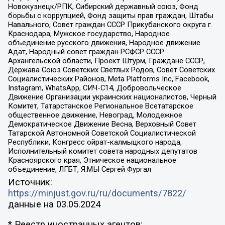
Новокузнецк/РПК, Сибирский державный союз, Фонд
борьбы с коррупцией, Фонд защиты прав граждан, Штабы
Навального, Совет граждан СССР Прикубанского округа г.
Краснодара, Мужское государство, Народное
объединение русского движения, Народное движение
Адат, Народный совет граждан РСФСР СССР
Архангельской области, Проект Штурм, Граждане СССР,
Держава Союз Советских Светлых Родов, Совет Советских
Социалистических Районов, Meta Platforms Inc, Facebook,
Instagram, WhatsApp, СИЧ-С14, Добровольческое
Движение Организации украинских националистов, Черный
Комитет, Татарстанское Региональное Всетатарское
общественное движение, Невоград, Молодежное
Демократическое Движение Весна, Верховный Совет
Татарской Автономной Советской Социалистической
Республики, Конгресс ойрат-калмыцкого народа,
Исполнительный комитет совета народных депутатов
Красноярского края, Этническое национальное
объединение, ЛГБТ, Я.МЫ Сергей Фургал
Источник:
https://minjust.gov.ru/ru/documents/7822/
данные на
03.05.2024
* Реестр иностранных агентов: