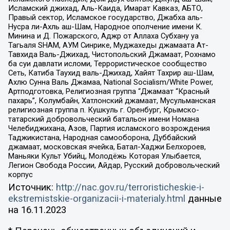
Исламский джихад, Аль-Каида, Имарат Кавказ, АБТО,
Правый сектор, Исламское государство, Джабха аль-
Нусра ли-Ахль аш-Шам, Народное ополчение имени К.
Минина и Д. Пожарского, Аджр от Аллаха Субхану уа
Тагьаля SHAM, АУМ Синрике, Муджахеды джамаата Ат-
Тавхида Валь-Джихад, Чистопольский Джамаат, Рохнамо
ба суи давлати исломи, Террористическое сообщество
Сеть, Катиба Таухид валь-Джихад, Хайят Тахрир аш-Шам,
Ахлю Сунна Валь Джамаа, National Socialism/White Power,
Артподготовка, Религиозная группа “Джамаат “Красный
пахарь”, Колумбайн, Хатлонский джамаат, Мусульманская
религиозная группа п. Кушкуль г. Оренбург, Крымско-
татарский добровольческий батальон имени Номана
Челебиджихана, Азов, Партия исламского возрождения
Таджикистана, Народная самооборона, Дуббайский
джамаат, московская ячейка, Батал-Хаджи Белхороев,
Маньяки Культ Убийц, Молодёжь Которая Улыбается,
Легион Свобода России, Айдар, Русский добровольческий
корпус
Источник:
http://nac.gov.ru/terroristicheskie-i-
ekstremistskie-organizacii-i-materialy.html
данные
на
16.11.2023