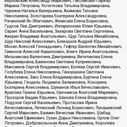
Верховский Александр Маркович, Пислакова-Паркер
Марина Петровна, Кочеткова Татьяна Владимировна,
Чуркина Наталья Валерьевна, Акимова Татьяна
Николаевна, Золотарева Екатерина Александровна,
Рачинский Ян Збигневич, Жемкова Елена Борисовна,
Гудков Лев Дмитриевич, Илларионова Юлия Юрьевна,
Саранг Анна Васильевна, Захарова Светлана Сергеевна,
Аверин Владимир Анатольевич, Щур Татьяна Михайловна,
Щур Николай Алексеевич, Блинушов Андрей Юрьевич,
Мосин Алексей Геннадьевич, Гефтер Валентин Михайлович,
Симонов Алексей Кириллович, Флиге Ирина Анатольевна,
Мельникова Валентина Дмитриевна, Вититинова Елена
Владимировна, Баженова Светлана Куприяновна,
Максимов Сергей Владимирович, Беляев Сергей Иванович,
Голубева Елена Николаевна, Ганнушкина Светлана
Алексеевна, Закс Елена Владимировна, Буртина Елена
Юрьевна, Гендель Людмила Залмановна, Кокорина
Екатерина Алексеевна, Шуманов Илья Вячеславович,
Арапова Галина Юрьевна, Свечников Анатолий Мариевич,
Прохоров Вадим Юрьевич, Шахова Елена Владимировна,
Подузов Сергей Васильевич, Протасова Ирина
Вячеславовна, Литинский Леонид Борисович, Лукашевский
Сергей Маркович, Бахмин Вячеслав Иванович, Шабад
Анатолий Ефимович, Сухих Дарья Николаевна, Орлов Олег
Петрович, Добровольская Анна Дмитриевна, Королева