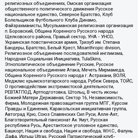
религиозных объединениях, Омская организация
общественного политического движения Русское
национальное единство, Северное Братство, Клуб
Болельщиков Футбольного Клуба Динамо,
Файзрахманисты, Мусульманская религиозная организация
п. Боровский, Община Коренного Русского народа
Щелковского района, Правый сектор, УНА - УНСО,
Украинская повстанческая армия, Тризуб им. Степана
Бандеры, Братство, Белый Крест, Misanthropic division,
Религиозное объединение последователей инглиизма,
Народная Социальная Инициатива, TulaSkins,
Этнополитическое объединение Русские, Русское
национальное объединение Атака, Мечеть Мирмамеда,
Община Коренного Русского народа г. Астрахани, ВОЛЯ,
Меджлис крымскотатарского народа, Рубеж Севера, ТОЙС,
О противодействии экстремистской деятельности,
РЕВТАТПОД, Артподготовка, Штольц, В честь иконы
Божией Матери Державная, Сектор 16, Независимость,
Фирма, Молодежная правозащитная группа МПГ, Курсом
Правды и Единения, Каракольская инициативная группа,
Автоград Крю, Союз Славянских Сил Руси, Алля-Аят,
Благотворительный пансионат Ак Умут, Русская
республика Русь, Арестантское уголовное единство,
Башкорт, Нация и свобода, Нация и свобода, W.H.С., Фалунь
Дафа, Иртыш Ultras, Русский Патриотический клуб-