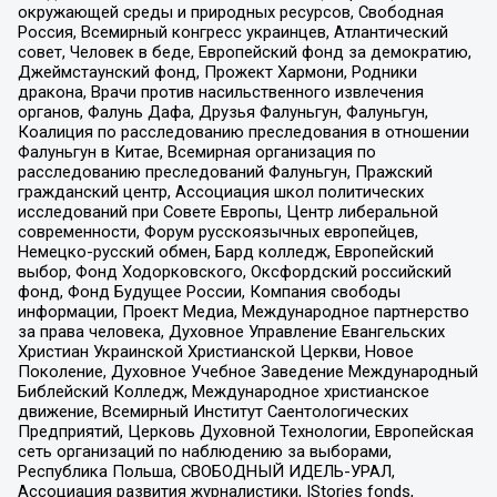
окружающей среды и природных ресурсов, Свободная
Россия, Всемирный конгресс украинцев, Атлантический
совет, Человек в беде, Европейский фонд за демократию,
Джеймстаунский фонд, Прожект Хармони, Родники
дракона, Врачи против насильственного извлечения
органов, Фалунь Дафа, Друзья Фалуньгун, Фалуньгун,
Коалиция по расследованию преследования в отношении
Фалуньгун в Китае, Всемирная организация по
расследованию преследований Фалуньгун, Пражский
гражданский центр, Ассоциация школ политических
исследований при Совете Европы, Центр либеральной
современности, Форум русскоязычных европейцев,
Немецко-русский обмен, Бард колледж, Европейский
выбор, Фонд Ходорковского, Оксфордский российский
фонд, Фонд Будущее России, Компания свободы
информации, Проект Медиа, Международное партнерство
за права человека, Духовное Управление Евангельских
Христиан Украинской Христианской Церкви, Новое
Поколение, Духовное Учебное Заведение Международный
Библейский Колледж, Международное христианское
движение, Всемирный Институт Саентологических
Предприятий, Церковь Духовной Технологии, Европейская
сеть организаций по наблюдению за выборами,
Республика Польша, СВОБОДНЫЙ ИДЕЛЬ-УРАЛ,
Ассоциация развития журналистики, IStories fonds,