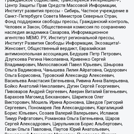
Гражданское содействие, Трансперенси Интернешнл-Р,
Центр Защиты Прав Средств Массовой Информации,
Институт развития прессы - Сибирь, Частное учреждение в
Санкт-Петербурге Совета Министров Северных Стран,
Фонд поддержки свободы прессы, Гражданский контроль,
Человек и Закон, Общественная комиссия по сохранению
наследия академика Сахарова, Информационное
агентство МЕМО. РУ, Институт региональной прессы,
Институт Развития Свободы Информации, Экозащита!-
Женсовет, Общественный вердикт, Евразийская
антимонопольная ассоциация, Бедушев Петр Петрович,
Дзугкоева Регина Николаевна, Кривенко Сергей
Владимирович, Милославский Павел Юрьевич, Шнырова
Ольга Вадимовна, Чанышева Лилия Айратовна, Сидорович
Ольга Борисовна, Туровский Александр Алексеевич,
Васильева Анастасия Евгеньевна, Ривина Анна Валерьевна,
Бойко Анатолий Николаевич, Дугин Сергей Георгиевич,
Пивоваров Андрей Сергеевич, Аверин Виталий Евгеньевич,
Барахоев Магомед Бекханович, Шарипков Олег
Викторович, Мошель Ирина Ароновна, Шведов Григорий
Сергеевич, Пономарев Лев Александрович, Каргалицкий
Борис Юльевич, Созаев Валерий Валерьевич, Исламов
Тимур Рифгатович, Романова Ольга Евгеньевна, Щаров
Сергей Алексадрович, Цирульников Борис Альбертович,
Гасан Ольга Павловна, Паутов Юрий Анатольевич,