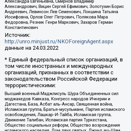
Александра Евгеньевна, Смирнов Владимир
Александрович, Вицин Сергей Ефимович, Золотухин Борис
Андреевич, Левинсон Лев Семенович, Локшина Татьяна
Иосифовна, Орлов Олег Петрович, Полякова Мара
Федоровна, Резник Генри Маркович, Захаров Герман
Константинович
Источник:
http://unro.minjust.ru/NKOForeignAgent.aspx
данные на
24.03.2022
* Единый федеральный список организаций, в
том числе иностранных и международных
организаций, признанных в соответствии с
законодательством Российской Федерации
террористическими:
Высший военный Маджлисуль Шура Объединенных сил
моджахедов Кавказа, Конгресс народов Ичкерии и
Дагестана, База, Асбат аль-Ансар, Священная война,
Исламская группа, Братья-мусульмане, Партия исламского
освобождения, Лашкар-И-Тайба, Исламская группа,
Движение Талибан, Исламская партия Туркестана,
Общество социальных реформ, Общество возрождения
исламского наследия, Дом двух святых, Джунд аш-Шам,