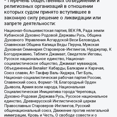
* Перечень общественных объединений и
религиозных организаций в отношении
которых судом принято вступившее в
законную силу решение о ликвидации или
запрете деятельности:
Национал-большевистская партия, ВЕК РА, Рада земли
Кубанской Духовно Родовой Державы Русь, Община
Духовного Управления Асгардской Веси Беловодья,
Славянская Община Капища Веды Перуна, Мужская
Духовная Семинария Староверов-Инглингов, Нурджулар, К
Богодержавию, Таблиги Джамаат, Свидетели Иеговы,
Русское национальное единство, Национал-
социалистическое общество, Джамаат мувахидов,
Объединенный Вилайат Кабарды, Балкарии и Карачая,
Союз славян, Ат-Такфир Валь-Хиджра, Пит Буль,
Национал-социалистическая рабочая партия России,
Славянский союз, Формат-18, Благородный Орден
Дьявола, Армия воли народа, Национальная
Социалистическая Инициатива города Череповца,
Духовно-Родовая Держава Русь, Русское национальное
единство, Древнерусской Инглистической церкви
Православных Староверов-Инглингов, Русский
общенациональный союз, Движение против нелегальной
иммиграции, Кровь и Честь, О свободе совести и о