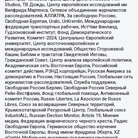
Studios, ТВ Дождь, Центр европейских исследований им
Вилфрида Мартенса, Сетевое объединение журналистов
расследователей, АЛЛАТРА, За свободную Россию,
Свободная Бурятия, Uralic, UnKremlin, Международная
федерация транспортных рабочих, ИстЧам Финланд,
Гудзоновский институт, Фонд Демократического
Развития, Комитет-2024, Центрально-Европейский
университет, Центр восточноевропейских и
международных исследований, Общество Сторожевой
башни, Библии и трактатов Свидетелей Иеговы,
Гражданский Совет, Центр анализа европейской политики,
Академическая сеть Восточная Европа, Российский
комитет действия, РЭНД корпорейшн, Русская Америка за
демократию в России, Настоящая Россия, Глобальная сеть
журналистов-расследователей, Служба поддержки,
Свободная Россия Берлин, Свободная Россия Северный
Рейн-Вестфалия, Фонд глобальной помощи, Антивоенный
комитет России, Russie-Libertes, La Asocicion de Rusos
Libres, Союз за возвращение Северных территорий,
Крымскотатарский Ресурсный Центр, Глобальный союз
IndustriALL, Russian Election Monitor, Article 19, Мнение
медиа, Федерация анархического черного креста, Радио
Свободная Европа, Германское общество изучения
Восточной Европы, Фонд имени Фридриха Эберта, XZ
gGmbH, Мобильная академия поддержки гендерной