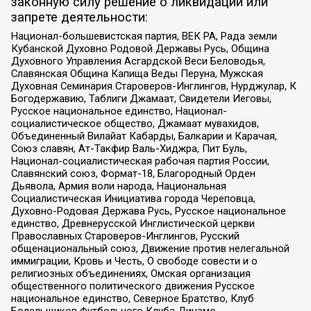
законную силу решение о ликвидации или
запрете деятельности:
Национал-большевистская партия, ВЕК РА, Рада земли
Кубанской Духовно Родовой Державы Русь, Община
Духовного Управления Асгардской Веси Беловодья,
Славянская Община Капища Веды Перуна, Мужская
Духовная Семинария Староверов-Инглингов, Нурджулар, К
Богодержавию, Таблиги Джамаат, Свидетели Иеговы,
Русское национальное единство, Национал-
социалистическое общество, Джамаат мувахидов,
Объединенный Вилайат Кабарды, Балкарии и Карачая,
Союз славян, Ат-Такфир Валь-Хиджра, Пит Буль,
Национал-социалистическая рабочая партия России,
Славянский союз, Формат-18, Благородный Орден
Дьявола, Армия воли народа, Национальная
Социалистическая Инициатива города Череповца,
Духовно-Родовая Держава Русь, Русское национальное
единство, Древнерусской Инглистической церкви
Православных Староверов-Инглингов, Русский
общенациональный союз, Движение против нелегальной
иммиграции, Кровь и Честь, О свободе совести и о
религиозных объединениях, Омская организация
общественного политического движения Русское
национальное единство, Северное Братство, Клуб