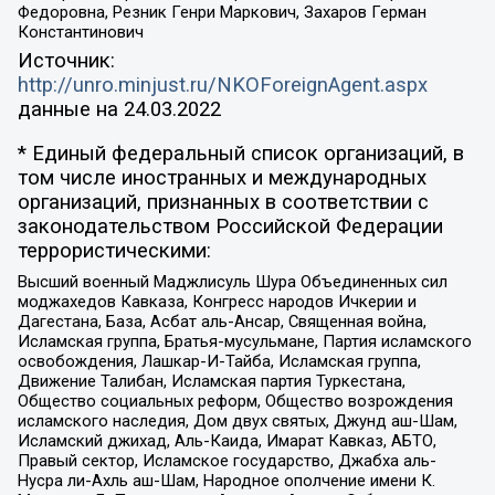
Федоровна, Резник Генри Маркович, Захаров Герман
Константинович
Источник:
http://unro.minjust.ru/NKOForeignAgent.aspx
данные на
24.03.2022
* Единый федеральный список организаций, в
том числе иностранных и международных
организаций, признанных в соответствии с
законодательством Российской Федерации
террористическими:
Высший военный Маджлисуль Шура Объединенных сил
моджахедов Кавказа, Конгресс народов Ичкерии и
Дагестана, База, Асбат аль-Ансар, Священная война,
Исламская группа, Братья-мусульмане, Партия исламского
освобождения, Лашкар-И-Тайба, Исламская группа,
Движение Талибан, Исламская партия Туркестана,
Общество социальных реформ, Общество возрождения
исламского наследия, Дом двух святых, Джунд аш-Шам,
Исламский джихад, Аль-Каида, Имарат Кавказ, АБТО,
Правый сектор, Исламское государство, Джабха аль-
Нусра ли-Ахль аш-Шам, Народное ополчение имени К.