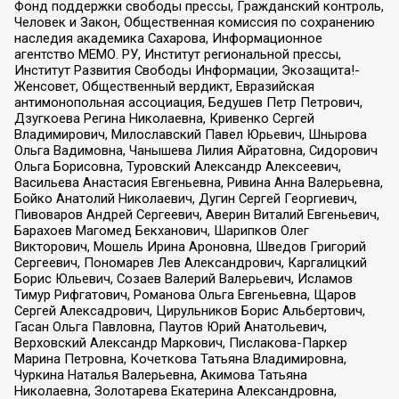
Фонд поддержки свободы прессы, Гражданский контроль,
Человек и Закон, Общественная комиссия по сохранению
наследия академика Сахарова, Информационное
агентство МЕМО. РУ, Институт региональной прессы,
Институт Развития Свободы Информации, Экозащита!-
Женсовет, Общественный вердикт, Евразийская
антимонопольная ассоциация, Бедушев Петр Петрович,
Дзугкоева Регина Николаевна, Кривенко Сергей
Владимирович, Милославский Павел Юрьевич, Шнырова
Ольга Вадимовна, Чанышева Лилия Айратовна, Сидорович
Ольга Борисовна, Туровский Александр Алексеевич,
Васильева Анастасия Евгеньевна, Ривина Анна Валерьевна,
Бойко Анатолий Николаевич, Дугин Сергей Георгиевич,
Пивоваров Андрей Сергеевич, Аверин Виталий Евгеньевич,
Барахоев Магомед Бекханович, Шарипков Олег
Викторович, Мошель Ирина Ароновна, Шведов Григорий
Сергеевич, Пономарев Лев Александрович, Каргалицкий
Борис Юльевич, Созаев Валерий Валерьевич, Исламов
Тимур Рифгатович, Романова Ольга Евгеньевна, Щаров
Сергей Алексадрович, Цирульников Борис Альбертович,
Гасан Ольга Павловна, Паутов Юрий Анатольевич,
Верховский Александр Маркович, Пислакова-Паркер
Марина Петровна, Кочеткова Татьяна Владимировна,
Чуркина Наталья Валерьевна, Акимова Татьяна
Николаевна, Золотарева Екатерина Александровна,