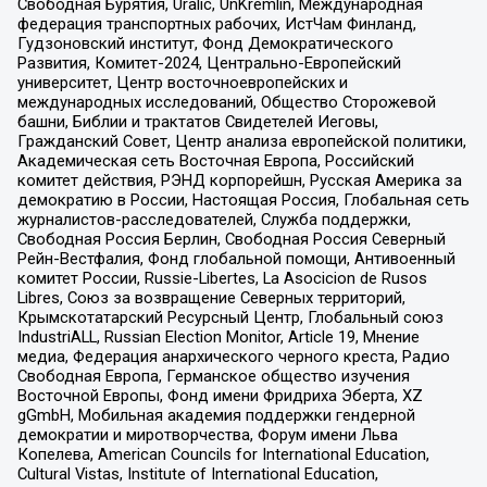
Свободная Бурятия, Uralic, UnKremlin, Международная
федерация транспортных рабочих, ИстЧам Финланд,
Гудзоновский институт, Фонд Демократического
Развития, Комитет-2024, Центрально-Европейский
университет, Центр восточноевропейских и
международных исследований, Общество Сторожевой
башни, Библии и трактатов Свидетелей Иеговы,
Гражданский Совет, Центр анализа европейской политики,
Академическая сеть Восточная Европа, Российский
комитет действия, РЭНД корпорейшн, Русская Америка за
демократию в России, Настоящая Россия, Глобальная сеть
журналистов-расследователей, Служба поддержки,
Свободная Россия Берлин, Свободная Россия Северный
Рейн-Вестфалия, Фонд глобальной помощи, Антивоенный
комитет России, Russie-Libertes, La Asocicion de Rusos
Libres, Союз за возвращение Северных территорий,
Крымскотатарский Ресурсный Центр, Глобальный союз
IndustriALL, Russian Election Monitor, Article 19, Мнение
медиа, Федерация анархического черного креста, Радио
Свободная Европа, Германское общество изучения
Восточной Европы, Фонд имени Фридриха Эберта, XZ
gGmbH, Мобильная академия поддержки гендерной
демократии и миротворчества, Форум имени Льва
Копелева, American Councils for International Education,
Cultural Vistas, Institute of International Education,