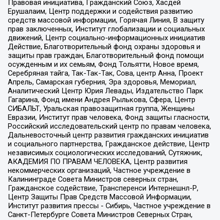
Правовая инициатива, Гражданский Союз, Хасдей
Ерушалаим, Центр поддержки и содействия развитию
средств массовой информации, Горячая Линия, В защиту
прав заключенных, Институт глобализации и социальных
движений, Центр социально-информационных инициатив
Действие, Благотворительный фонд охраны здоровья и
защиты прав граждан, Благотворительный фонд помощи
осужденным и их семьям, Фонд Тольятти, Новое время,
Серебряная тайга, Так-Так-Так, Сова, центр Анна, Проект
Апрель, Самарская губерния, Эра здоровья, Мемориал,
Аналитический Центр Юрия Левады, Издательство Парк
Гагарина, Фонд имени Андрея Рылькова, Сфера, Центр
СИБАЛЬТ, Уральская правозащитная группа, Женщины
Евразии, Институт прав человека, Фонд защиты гласности,
Российский исследовательский центр по правам человека,
Дальневосточный центр развития гражданских инициатив
и социального партнерства, Гражданское действие, Центр
независимых социологических исследований, Сутяжник,
АКАДЕМИЯ ПО ПРАВАМ ЧЕЛОВЕКА, Центр развития
некоммерческих организаций, Частное учреждение в
Калининграде Совета Министров северных стран,
Гражданское содействие, Трансперенси Интернешнл-Р,
Центр Защиты Прав Средств Массовой Информации,
Институт развития прессы - Сибирь, Частное учреждение в
Санкт-Петербурге Совета Министров Северных Стран,