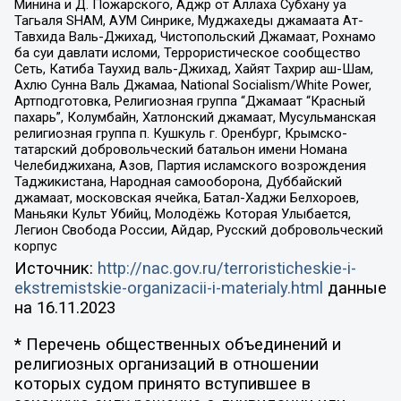
Минина и Д. Пожарского, Аджр от Аллаха Субхану уа
Тагьаля SHAM, АУМ Синрике, Муджахеды джамаата Ат-
Тавхида Валь-Джихад, Чистопольский Джамаат, Рохнамо
ба суи давлати исломи, Террористическое сообщество
Сеть, Катиба Таухид валь-Джихад, Хайят Тахрир аш-Шам,
Ахлю Сунна Валь Джамаа, National Socialism/White Power,
Артподготовка, Религиозная группа “Джамаат “Красный
пахарь”, Колумбайн, Хатлонский джамаат, Мусульманская
религиозная группа п. Кушкуль г. Оренбург, Крымско-
татарский добровольческий батальон имени Номана
Челебиджихана, Азов, Партия исламского возрождения
Таджикистана, Народная самооборона, Дуббайский
джамаат, московская ячейка, Батал-Хаджи Белхороев,
Маньяки Культ Убийц, Молодёжь Которая Улыбается,
Легион Свобода России, Айдар, Русский добровольческий
корпус
Источник:
http://nac.gov.ru/terroristicheskie-i-
ekstremistskie-organizacii-i-materialy.html
данные
на
16.11.2023
* Перечень общественных объединений и
религиозных организаций в отношении
которых судом принято вступившее в