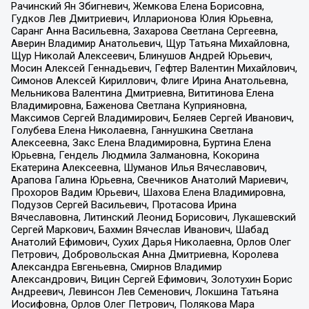
Рачинский Ян Збигневич, Жемкова Елена Борисовна,
Гудков Лев Дмитриевич, Илларионова Юлия Юрьевна,
Саранг Анна Васильевна, Захарова Светлана Сергеевна,
Аверин Владимир Анатольевич, Щур Татьяна Михайловна,
Щур Николай Алексеевич, Блинушов Андрей Юрьевич,
Мосин Алексей Геннадьевич, Гефтер Валентин Михайлович,
Симонов Алексей Кириллович, Флиге Ирина Анатольевна,
Мельникова Валентина Дмитриевна, Вититинова Елена
Владимировна, Баженова Светлана Куприяновна,
Максимов Сергей Владимирович, Беляев Сергей Иванович,
Голубева Елена Николаевна, Ганнушкина Светлана
Алексеевна, Закс Елена Владимировна, Буртина Елена
Юрьевна, Гендель Людмила Залмановна, Кокорина
Екатерина Алексеевна, Шуманов Илья Вячеславович,
Арапова Галина Юрьевна, Свечников Анатолий Мариевич,
Прохоров Вадим Юрьевич, Шахова Елена Владимировна,
Подузов Сергей Васильевич, Протасова Ирина
Вячеславовна, Литинский Леонид Борисович, Лукашевский
Сергей Маркович, Бахмин Вячеслав Иванович, Шабад
Анатолий Ефимович, Сухих Дарья Николаевна, Орлов Олег
Петрович, Добровольская Анна Дмитриевна, Королева
Александра Евгеньевна, Смирнов Владимир
Александрович, Вицин Сергей Ефимович, Золотухин Борис
Андреевич, Левинсон Лев Семенович, Локшина Татьяна
Иосифовна, Орлов Олег Петрович, Полякова Мара