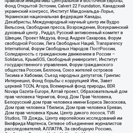
правовой инициативы Центральной и Восточной Европы,
Фонд Открытой Эстонии, Calvert 22 Foundation, Канадский
украинский конгресс, Институт Макдональда-Лорье,
Украинская национальная федерация Канады,
Декабристы, Международный научный центр им Вудро
Вильсона, Свободная пресса, Возрождение, Всеукраинский
духовный центр , Риддл, Русский антивоенный комитет в
Швеции, Проект Медуза, Фонд Андрея Сахарова, Форум
свободной России, Лига Свободных Наций, Transparеncy
International, Форум Свободных Народов ПостРоссии,
Солидарность с гражданским движением в России –
Solidarus, КрымSOS, Свободный университет, Институт
государственного управления, Форум гражданского
общества Россия, Беллона, Союз жителей островов
Тисима и Хабомаи, Съезд народных депутатов, Гринпис
Интернешнл, Фонд борьбы с коррупцией Инк, Завет
церквей TCCN, Агора, Всемирный фонд природы, BDR
Novaja Gazeta-Europe, Алтай проект, Образовательный дом
прав человека Чернигов, Фонд Дом Прав Человека,
Белорусский дом прав человека имени Бориса Звозскова,
Дом прав человека Тбилиси, Дом прав человека Ереван,
Дом прав человека Крым, Центр дикого лосося, TVR
Studios, ТВ Дождь, Центр европейских исследований им
Вилфрида Мартенса, Сетевое объединение журналистов
расследователей, АЛЛАТРА, За свободную Россию,