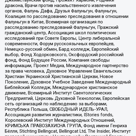
дракона, Врачи против насильственного извлечения
органов, Фалунь Дафа, Друзья Фалуньгун, Фалуньгун,
Коалиция по расследованию преследования в отношении
Фалуньгун в Китае, Всемирная организация по
расследованию преследований Фалуньгун, Пражский
гражданский центр, Ассоциация школ политических
исследований при Совете Европы, Центр либеральной
современности, Форум русскоязычных европейцев,
Немецко-русский обмен, Бард колледж, Европейский
выбор, Фонд Ходорковского, Оксфордский российский
фонд, Фонд Будущее России, Компания свободы
информации, Проект Медиа, Международное партнерство
за права человека, Духовное Управление Евангельских
Христиан Украинской Христианской Церкви, Новое
Поколение, Духовное Учебное Заведение Международный
Библейский Колледж, Международное христианское
движение, Всемирный Институт Саентологических
Предприятий, Церковь Духовной Технологии, Европейская
сеть организаций по наблюдению за выборами,
Республика Польша, СВОБОДНЫЙ ИДЕЛЬ-УРАЛ,
Ассоциация развития журналистики, IStories fonds,
Королевский Институт Международных Отношений,
КРИМСЬКА ПРАВОЗАХИСНА ГРУПА, Фонд имени Генриха
Бёлля, Stichting Bellingcat, Bellingcat Ltd, The Insider, Институт