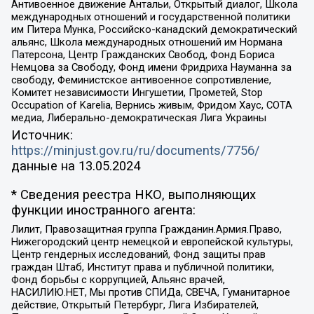
Антивоенное движение Антальи, Открытый диалог, Школа
международных отношений и государственной политики
им Питера Мунка, Российско-канадский демократический
альянс, Школа международных отношений им Нормана
Патерсона, Центр Гражданских Свобод, Фонд Бориса
Немцова за Свободу, Фонд имени Фридриха Науманна за
свободу, Феминистское антивоенное сопротивление,
Комитет независимости Ингушетии, Прометей, Stop
Occupation of Karelia, Вернись живым, Фридом Хаус, СОТА
медиа, Либерально-демократическая Лига Украины
Источник:
https://minjust.gov.ru/ru/documents/7756/
данные на
13.05.2024
* Сведения реестра НКО, выполняющих
функции иностранного агента:
Лилит, Правозащитная группа Гражданин.Армия.Право,
Нижегородский центр немецкой и европейской культуры,
Центр гендерных исследований, Фонд защиты прав
граждан Штаб, Институт права и публичной политики,
Фонд борьбы с коррупцией, Альянс врачей,
НАСИЛИЮ.НЕТ, Мы против СПИДа, СВЕЧА, Гуманитарное
действие, Открытый Петербург, Лига Избирателей,