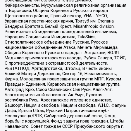
Болельщиков Футбольного Клуба Динамо,
Файзрахманисты, Мусульманская религиозная организация
п. Боровский, Община Коренного Русского народа
Щелковского района, Правый сектор, УНА - УНСО,
Украинская повстанческая армия, Тризуб им. Степана
Бандеры, Братство, Белый Крест, Misanthropic division,
Религиозное объединение последователей инглиизма,
Народная Социальная Инициатива, TulaSkins,
Этнополитическое объединение Русские, Русское
национальное объединение Атака, Мечеть Мирмамеда,
Община Коренного Русского народа г. Астрахани, ВОЛЯ,
Меджлис крымскотатарского народа, Рубеж Севера, ТОЙС,
О противодействии экстремистской деятельности,
РЕВТАТПОД, Артподготовка, Штольц, В честь иконы
Божией Матери Державная, Сектор 16, Независимость,
Фирма, Молодежная правозащитная группа МПГ, Курсом
Правды и Единения, Каракольская инициативная группа,
Автоград Крю, Союз Славянских Сил Руси, Алля-Аят,
Благотворительный пансионат Ак Умут, Русская
республика Русь, Арестантское уголовное единство,
Башкорт, Нация и свобода, Нация и свобода, W.H.С., Фалунь
Дафа, Иртыш Ultras, Русский Патриотический клуб-
Новокузнецк/РПК, Сибирский державный союз, Фонд
борьбы с коррупцией, Фонд защиты прав граждан, Штабы
Навального, Совет граждан СССР Прикубанского округа г.