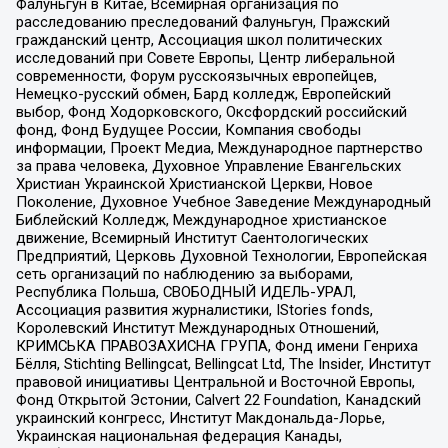
Фалуньгун в Китае, Всемирная организация по
расследованию преследований Фалуньгун, Пражский
гражданский центр, Ассоциация школ политических
исследований при Совете Европы, Центр либеральной
современности, Форум русскоязычных европейцев,
Немецко-русский обмен, Бард колледж, Европейский
выбор, Фонд Ходорковского, Оксфордский российский
фонд, Фонд Будущее России, Компания свободы
информации, Проект Медиа, Международное партнерство
за права человека, Духовное Управление Евангельских
Христиан Украинской Христианской Церкви, Новое
Поколение, Духовное Учебное Заведение Международный
Библейский Колледж, Международное христианское
движение, Всемирный Институт Саентологических
Предприятий, Церковь Духовной Технологии, Европейская
сеть организаций по наблюдению за выборами,
Республика Польша, СВОБОДНЫЙ ИДЕЛЬ-УРАЛ,
Ассоциация развития журналистики, IStories fonds,
Королевский Институт Международных Отношений,
КРИМСЬКА ПРАВОЗАХИСНА ГРУПА, Фонд имени Генриха
Бёлля, Stichting Bellingcat, Bellingcat Ltd, The Insider, Институт
правовой инициативы Центральной и Восточной Европы,
Фонд Открытой Эстонии, Calvert 22 Foundation, Канадский
украинский конгресс, Институт Макдональда-Лорье,
Украинская национальная федерация Канады,