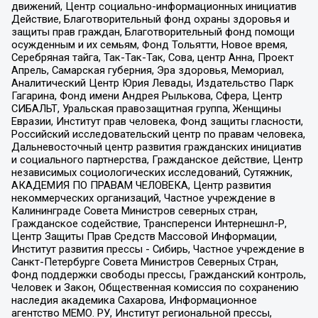
движений, Центр социально-информационных инициатив
Действие, Благотворительный фонд охраны здоровья и
защиты прав граждан, Благотворительный фонд помощи
осужденным и их семьям, Фонд Тольятти, Новое время,
Серебряная тайга, Так-Так-Так, Сова, центр Анна, Проект
Апрель, Самарская губерния, Эра здоровья, Мемориал,
Аналитический Центр Юрия Левады, Издательство Парк
Гагарина, Фонд имени Андрея Рылькова, Сфера, Центр
СИБАЛЬТ, Уральская правозащитная группа, Женщины
Евразии, Институт прав человека, Фонд защиты гласности,
Российский исследовательский центр по правам человека,
Дальневосточный центр развития гражданских инициатив
и социального партнерства, Гражданское действие, Центр
независимых социологических исследований, Сутяжник,
АКАДЕМИЯ ПО ПРАВАМ ЧЕЛОВЕКА, Центр развития
некоммерческих организаций, Частное учреждение в
Калининграде Совета Министров северных стран,
Гражданское содействие, Трансперенси Интернешнл-Р,
Центр Защиты Прав Средств Массовой Информации,
Институт развития прессы - Сибирь, Частное учреждение в
Санкт-Петербурге Совета Министров Северных Стран,
Фонд поддержки свободы прессы, Гражданский контроль,
Человек и Закон, Общественная комиссия по сохранению
наследия академика Сахарова, Информационное
агентство МЕМО. РУ, Институт региональной прессы,