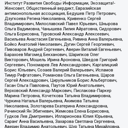
Институт Развития Свободы Информации, Экозащита!-
Женсовет, Общественный вердикт, Евразийская
антимонопольная ассоциация, Бедушев Петр Петрович,
Дзугкоева Регина Николаевна, Кривенко Сергей
Владимирович, Милославский Павел Юрьевич, Шнырова
Ольга Вадимовна, Чанышева Лилия Айратовна, Сидорович
Ольга Борисовна, Туровский Александр Алексеевич,
Васильева Анастасия Евгеньевна, Ривина Анна Валерьевна,
Бойко Анатолий Николаевич, Дугин Сергей Георгиевич,
Пивоваров Андрей Сергеевич, Аверин Виталий Евгеньевич,
Барахоев Магомед Бекханович, Шарипков Олег
Викторович, Мошель Ирина Ароновна, Шведов Григорий
Сергеевич, Пономарев Лев Александрович, Каргалицкий
Борис Юльевич, Созаев Валерий Валерьевич, Исламов
Тимур Рифгатович, Романова Ольга Евгеньевна, Щаров
Сергей Алексадрович, Цирульников Борис Альбертович,
Гасан Ольга Павловна, Паутов Юрий Анатольевич,
Верховский Александр Маркович, Пислакова-Паркер
Марина Петровна, Кочеткова Татьяна Владимировна,
Чуркина Наталья Валерьевна, Акимова Татьяна
Николаевна, Золотарева Екатерина Александровна,
Рачинский Ян Збигневич, Жемкова Елена Борисовна,
Гудков Лев Дмитриевич, Илларионова Юлия Юрьевна,
Саранг Анна Васильевна, Захарова Светлана Сергеевна,
Аверин Владимир Анатольевич, Щур Татьяна Михайловна,