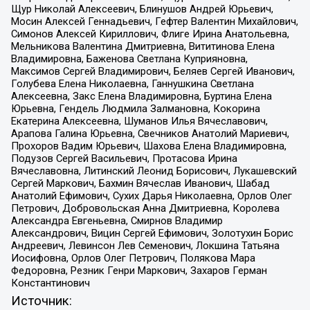
Щур Николай Алексеевич, Блинушов Андрей Юрьевич,
Мосин Алексей Геннадьевич, Гефтер Валентин Михайлович,
Симонов Алексей Кириллович, Флиге Ирина Анатольевна,
Мельникова Валентина Дмитриевна, Вититинова Елена
Владимировна, Баженова Светлана Куприяновна,
Максимов Сергей Владимирович, Беляев Сергей Иванович,
Голубева Елена Николаевна, Ганнушкина Светлана
Алексеевна, Закс Елена Владимировна, Буртина Елена
Юрьевна, Гендель Людмила Залмановна, Кокорина
Екатерина Алексеевна, Шуманов Илья Вячеславович,
Арапова Галина Юрьевна, Свечников Анатолий Мариевич,
Прохоров Вадим Юрьевич, Шахова Елена Владимировна,
Подузов Сергей Васильевич, Протасова Ирина
Вячеславовна, Литинский Леонид Борисович, Лукашевский
Сергей Маркович, Бахмин Вячеслав Иванович, Шабад
Анатолий Ефимович, Сухих Дарья Николаевна, Орлов Олег
Петрович, Добровольская Анна Дмитриевна, Королева
Александра Евгеньевна, Смирнов Владимир
Александрович, Вицин Сергей Ефимович, Золотухин Борис
Андреевич, Левинсон Лев Семенович, Локшина Татьяна
Иосифовна, Орлов Олег Петрович, Полякова Мара
Федоровна, Резник Генри Маркович, Захаров Герман
Константинович
Источник: