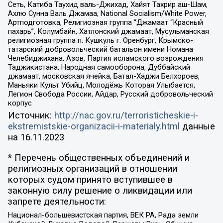
Сеть, Катиба Таухид валь-Джихад, Хайят Тахрир аш-Шам,
Ахлю Сунна Валь Джамаа, National Socialism/White Power,
Артподготовка, Религиозная группа “Джамаат “Красный
пахарь”, Колумбайн, Хатлонский джамаат, Мусульманская
религиозная группа п. Кушкуль г. Оренбург, Крымско-
татарский добровольческий батальон имени Номана
Челебиджихана, Азов, Партия исламского возрождения
Таджикистана, Народная самооборона, Дуббайский
джамаат, московская ячейка, Батал-Хаджи Белхороев,
Маньяки Культ Убийц, Молодёжь Которая Улыбается,
Легион Свобода России, Айдар, Русский добровольческий
корпус
Источник:
http://nac.gov.ru/terroristicheskie-i-
ekstremistskie-organizacii-i-materialy.html
данные
на
16.11.2023
* Перечень общественных объединений и
религиозных организаций в отношении
которых судом принято вступившее в
законную силу решение о ликвидации или
запрете деятельности:
Национал-большевистская партия, ВЕК РА, Рада земли