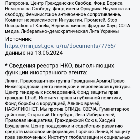
Патерсона, Центр Гражданских Свобод, Фонд Бориса
Немцова за Свободу, Фонд имени Фридриха Науманна за
свободу, Феминистское антивоенное сопротивление,
Комитет независимости Ингушетии, Прометей, Stop
Occupation of Karelia, Вернись живым, Фридом Хаус, СОТА
медиа, Либерально-демократическая Лига Украины
Источник:
https://minjust.gov.ru/ru/documents/7756/
данные на
13.05.2024
* Сведения реестра НКО, выполняющих
функции иностранного агента:
Лилит, Правозащитная группа Гражданин.Армия.Право,
Нижегородский центр немецкой и европейской культуры,
Центр гендерных исследований, Фонд защиты прав
граждан Штаб, Институт права и публичной политики,
Фонд борьбы с коррупцией, Альянс врачей,
НАСИЛИЮ.НЕТ, Мы против СПИДа, СВЕЧА, Гуманитарное
действие, Открытый Петербург, Лига Избирателей,
Правовая инициатива, Гражданский Союз, Хасдей
Ерушалаим, Центр поддержки и содействия развитию
средств массовой информации, Горячая Линия, В защиту
прав заключенных, Институт глобализации и социальных