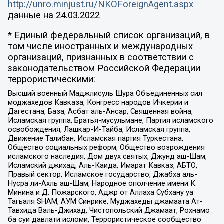
http://unro.minjust.ru/NKOForeignAgent.aspx
данные на
24.03.2022
* Единый федеральный список организаций, в
том числе иностранных и международных
организаций, признанных в соответствии с
законодательством Российской Федерации
террористическими:
Высший военный Маджлисуль Шура Объединенных сил
моджахедов Кавказа, Конгресс народов Ичкерии и
Дагестана, База, Асбат аль-Ансар, Священная война,
Исламская группа, Братья-мусульмане, Партия исламского
освобождения, Лашкар-И-Тайба, Исламская группа,
Движение Талибан, Исламская партия Туркестана,
Общество социальных реформ, Общество возрождения
исламского наследия, Дом двух святых, Джунд аш-Шам,
Исламский джихад, Аль-Каида, Имарат Кавказ, АБТО,
Правый сектор, Исламское государство, Джабха аль-
Нусра ли-Ахль аш-Шам, Народное ополчение имени К.
Минина и Д. Пожарского, Аджр от Аллаха Субхану уа
Тагьаля SHAM, АУМ Синрике, Муджахеды джамаата Ат-
Тавхида Валь-Джихад, Чистопольский Джамаат, Рохнамо
ба суи давлати исломи, Террористическое сообщество