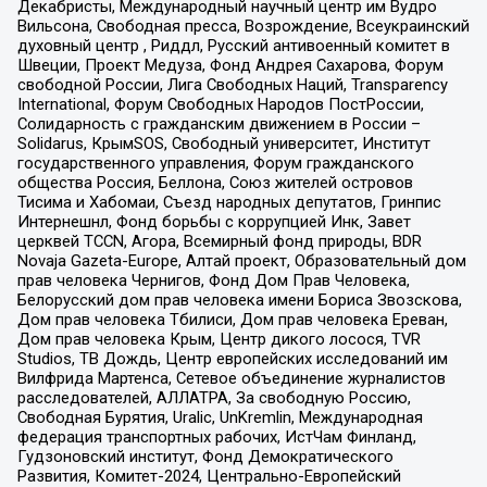
Декабристы, Международный научный центр им Вудро
Вильсона, Свободная пресса, Возрождение, Всеукраинский
духовный центр , Риддл, Русский антивоенный комитет в
Швеции, Проект Медуза, Фонд Андрея Сахарова, Форум
свободной России, Лига Свободных Наций, Transparеncy
International, Форум Свободных Народов ПостРоссии,
Солидарность с гражданским движением в России –
Solidarus, КрымSOS, Свободный университет, Институт
государственного управления, Форум гражданского
общества Россия, Беллона, Союз жителей островов
Тисима и Хабомаи, Съезд народных депутатов, Гринпис
Интернешнл, Фонд борьбы с коррупцией Инк, Завет
церквей TCCN, Агора, Всемирный фонд природы, BDR
Novaja Gazeta-Europe, Алтай проект, Образовательный дом
прав человека Чернигов, Фонд Дом Прав Человека,
Белорусский дом прав человека имени Бориса Звозскова,
Дом прав человека Тбилиси, Дом прав человека Ереван,
Дом прав человека Крым, Центр дикого лосося, TVR
Studios, ТВ Дождь, Центр европейских исследований им
Вилфрида Мартенса, Сетевое объединение журналистов
расследователей, АЛЛАТРА, За свободную Россию,
Свободная Бурятия, Uralic, UnKremlin, Международная
федерация транспортных рабочих, ИстЧам Финланд,
Гудзоновский институт, Фонд Демократического
Развития, Комитет-2024, Центрально-Европейский