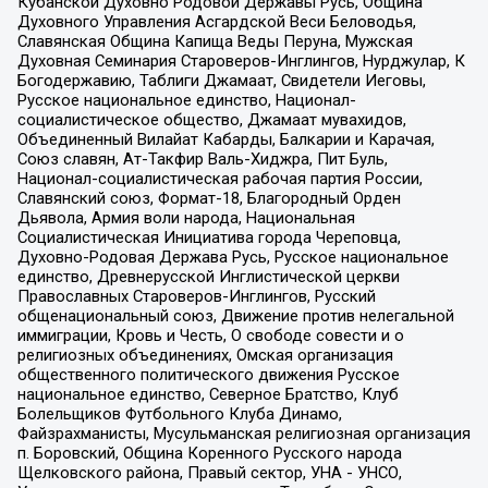
Кубанской Духовно Родовой Державы Русь, Община
Духовного Управления Асгардской Веси Беловодья,
Славянская Община Капища Веды Перуна, Мужская
Духовная Семинария Староверов-Инглингов, Нурджулар, К
Богодержавию, Таблиги Джамаат, Свидетели Иеговы,
Русское национальное единство, Национал-
социалистическое общество, Джамаат мувахидов,
Объединенный Вилайат Кабарды, Балкарии и Карачая,
Союз славян, Ат-Такфир Валь-Хиджра, Пит Буль,
Национал-социалистическая рабочая партия России,
Славянский союз, Формат-18, Благородный Орден
Дьявола, Армия воли народа, Национальная
Социалистическая Инициатива города Череповца,
Духовно-Родовая Держава Русь, Русское национальное
единство, Древнерусской Инглистической церкви
Православных Староверов-Инглингов, Русский
общенациональный союз, Движение против нелегальной
иммиграции, Кровь и Честь, О свободе совести и о
религиозных объединениях, Омская организация
общественного политического движения Русское
национальное единство, Северное Братство, Клуб
Болельщиков Футбольного Клуба Динамо,
Файзрахманисты, Мусульманская религиозная организация
п. Боровский, Община Коренного Русского народа
Щелковского района, Правый сектор, УНА - УНСО,