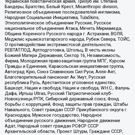
Украинская повстанческая армия, Тризуб им. Степана
Бандеры, Братство, Белый Крест, Misanthropic division,
Религиозное объединение последователей инглиизма,
Народная Социальная Инициатива, TulaSkins,
Этнополитическое объединение Русские, Русское
национальное объединение Атака, Мечеть Мирмамеда,
Община Коренного Русского народа г. Астрахани, ВОЛЯ,
Меджлис крымскотатарского народа, Рубеж Севера, ТОЙС,
О противодействии экстремистской деятельности,
РЕВТАТПОД, Артподготовка, Штольц, В честь иконы
Божией Матери Державная, Сектор 16, Независимость,
Фирма, Молодежная правозащитная группа МПГ, Курсом
Правды и Единения, Каракольская инициативная группа,
Автоград Крю, Союз Славянских Сил Руси, Алля-Аят,
Благотворительный пансионат Ак Умут, Русская
республика Русь, Арестантское уголовное единство,
Башкорт, Нация и свобода, Нация и свобода, W.H.С., Фалунь
Дафа, Иртыш Ultras, Русский Патриотический клуб-
Новокузнецк/РПК, Сибирский державный союз, Фонд
борьбы с коррупцией, Фонд защиты прав граждан, Штабы
Навального, Совет граждан СССР Прикубанского округа г.
Краснодара, Мужское государство, Народное
объединение русского движения, Народное движение
Адат, Народный совет граждан РСФСР СССР
Архангельской области, Проект Штурм, Граждане СССР,