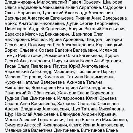
Владимирович, Милославский Павел Юрьевич, Шнырова
Ольга Вадимовна, Чанышева Лилия Айратовна, Сидорович
Ольга Борисовна, Туровский Александр Алексеевич,
Васильева Анастасия Евгеньевна, Ривина Анна Валерьевна,
Бойко Анатолий Николаевич, Дугин Сергей Георгиевич,
Пивоваров Андрей Сергеевич, Аверин Виталий Евгеньевич,
Барахоев Магомед Бекханович, Шарипков Олег
Викторович, Мошель Ирина Ароновна, Шведов Григорий
Сергеевич, Пономарев Лев Александрович, Каргалицкий
Борис Юльевич, Созаев Валерий Валерьевич, Исламов
Тимур Рифгатович, Романова Ольга Евгеньевна, Щаров
Сергей Алексадрович, Цирульников Борис Альбертович,
Гасан Ольга Павловна, Паутов Юрий Анатольевич,
Верховский Александр Маркович, Пислакова-Паркер
Марина Петровна, Кочеткова Татьяна Владимировна,
Чуркина Наталья Валерьевна, Акимова Татьяна
Николаевна, Золотарева Екатерина Александровна,
Рачинский Ян Збигневич, Жемкова Елена Борисовна,
Гудков Лев Дмитриевич, Илларионова Юлия Юрьевна,
Саранг Анна Васильевна, Захарова Светлана Сергеевна,
Аверин Владимир Анатольевич, Щур Татьяна Михайловна,
Щур Николай Алексеевич, Блинушов Андрей Юрьевич,
Мосин Алексей Геннадьевич, Гефтер Валентин Михайлович,
Симонов Алексей Кириллович, Флиге Ирина Анатольевна,
Мельникова Валентина Дмитриевна, Вититинова Елена