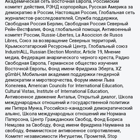
Академическая сеть Восточная Европа, Российский
комитет действия, РЭНД корпорейшн, Русская Америка за
демократию в России, Настоящая Россия, Глобальная сеть
журналистов-расследователей, Служба поддержки,
Свободная Россия Берлин, Свободная Россия Северный
Рейн-Вестфалия, Фонд глобальной помощи, Антивоенный
комитет России, Russie-Libertes, La Asocicion de Rusos
Libres, Союз за возвращение Северных территорий,
Крымскотатарский Ресурсный Центр, Глобальный союз
IndustriALL, Russian Election Monitor, Article 19, Мнение
медиа, Федерация анархического черного креста, Радио
Свободная Европа, Германское общество изучения
Восточной Европы, Фонд имени Фридриха Эберта, XZ
gGmbH, Мобильная академия поддержки гендерной
демократии и миротворчества, Форум имени Льва
Копелева, American Councils for International Education,
Cultural Vistas, Institute of International Education,
Антивоенное движение Антальи, Открытый диалог, Школа
международных отношений и государственной политики
им Питера Мунка, Российско-канадский демократический
альянс, Школа международных отношений им Нормана
Патерсона, Центр Гражданских Свобод, Фонд Бориса
Немцова за Свободу, Фонд имени Фридриха Науманна за
свободу, Феминистское антивоенное сопротивление,
Комитет независимости Ингушетии, Прометей, Stop