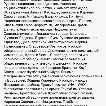
Русское национальное единство, Национал-
социалистическое общество, Джамаат мувахидов,
Объединенный Вилайат Кабарды, Балкарии и Карачая,
Союз славян, Ат-Такфир Валь-Хиджра, Пит Буль,
Национал-социалистическая рабочая партия России,
Славянский союз, Формат-18, Благородный Орден
Дьявола, Армия воли народа, Национальная
Социалистическая Инициатива города Череповца,
Духовно-Родовая Держава Русь, Русское национальное
единство, Древнерусской Инглистической церкви
Православных Староверов-Инглингов, Русский
общенациональный союз, Движение против нелегальной
иммиграции, Кровь и Честь, О свободе совести и о
религиозных объединениях, Омская организация
общественного политического движения Русское
национальное единство, Северное Братство, Клуб
Болельщиков Футбольного Клуба Динамо,
Файзрахманисты, Мусульманская религиозная организация
п. Боровский, Община Коренного Русского народа
Щелковского района, Правый сектор, УНА - УНСО,
Украинская повстанческая армия, Тризуб им. Степана
Бандеры, Братство, Белый Крест, Misanthropic division,
Религиозное объединение последователей инглиизма,
Народная Социальная Инициатива, TulaSkins,