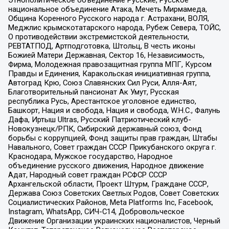
Этнополитическое объединение Русские, Русское
национальное объединение Атака, Мечеть Мирмамеда,
Община Коренного Русского народа г. Астрахани, ВОЛЯ,
Меджлис крымскотатарского народа, Рубеж Севера, ТОЙС,
О противодействии экстремистской деятельности,
РЕВТАТПОД, Артподготовка, Штольц, В честь иконы
Божией Матери Державная, Сектор 16, Независимость,
Фирма, Молодежная правозащитная группа МПГ, Курсом
Правды и Единения, Каракольская инициативная группа,
Автоград Крю, Союз Славянских Сил Руси, Алля-Аят,
Благотворительный пансионат Ак Умут, Русская
республика Русь, Арестантское уголовное единство,
Башкорт, Нация и свобода, Нация и свобода, W.H.С., Фалунь
Дафа, Иртыш Ultras, Русский Патриотический клуб-
Новокузнецк/РПК, Сибирский державный союз, Фонд
борьбы с коррупцией, Фонд защиты прав граждан, Штабы
Навального, Совет граждан СССР Прикубанского округа г.
Краснодара, Мужское государство, Народное
объединение русского движения, Народное движение
Адат, Народный совет граждан РСФСР СССР
Архангельской области, Проект Штурм, Граждане СССР,
Держава Союз Советских Светлых Родов, Совет Советских
Социалистических Районов, Meta Platforms Inc, Facebook,
Instagram, WhatsApp, СИЧ-С14, Добровольческое
Движение Организации украинских националистов, Черный