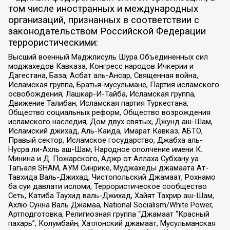
том числе иностранных и международных
организаций, признанных в соответствии с
законодательством Российской Федерации
террористическими:
Высший военный Маджлисуль Шура Объединенных сил
моджахедов Кавказа, Конгресс народов Ичкерии и
Дагестана, База, Асбат аль-Ансар, Священная война,
Исламская группа, Братья-мусульмане, Партия исламского
освобождения, Лашкар-И-Тайба, Исламская группа,
Движение Талибан, Исламская партия Туркестана,
Общество социальных реформ, Общество возрождения
исламского наследия, Дом двух святых, Джунд аш-Шам,
Исламский джихад, Аль-Каида, Имарат Кавказ, АБТО,
Правый сектор, Исламское государство, Джабха аль-
Нусра ли-Ахль аш-Шам, Народное ополчение имени К.
Минина и Д. Пожарского, Аджр от Аллаха Субхану уа
Тагьаля SHAM, АУМ Синрике, Муджахеды джамаата Ат-
Тавхида Валь-Джихад, Чистопольский Джамаат, Рохнамо
ба суи давлати исломи, Террористическое сообщество
Сеть, Катиба Таухид валь-Джихад, Хайят Тахрир аш-Шам,
Ахлю Сунна Валь Джамаа, National Socialism/White Power,
Артподготовка, Религиозная группа “Джамаат “Красный
пахарь”, Колумбайн, Хатлонский джамаат, Мусульманская