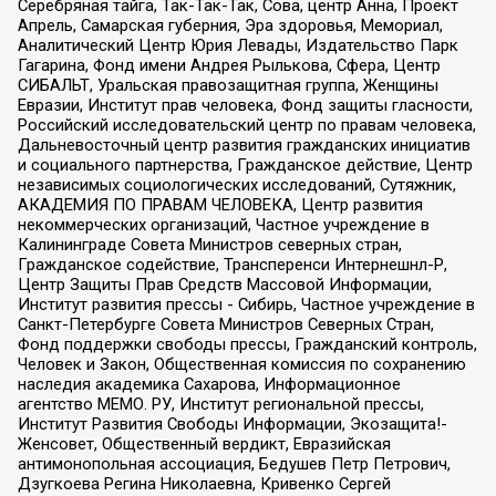
Серебряная тайга, Так-Так-Так, Сова, центр Анна, Проект
Апрель, Самарская губерния, Эра здоровья, Мемориал,
Аналитический Центр Юрия Левады, Издательство Парк
Гагарина, Фонд имени Андрея Рылькова, Сфера, Центр
СИБАЛЬТ, Уральская правозащитная группа, Женщины
Евразии, Институт прав человека, Фонд защиты гласности,
Российский исследовательский центр по правам человека,
Дальневосточный центр развития гражданских инициатив
и социального партнерства, Гражданское действие, Центр
независимых социологических исследований, Сутяжник,
АКАДЕМИЯ ПО ПРАВАМ ЧЕЛОВЕКА, Центр развития
некоммерческих организаций, Частное учреждение в
Калининграде Совета Министров северных стран,
Гражданское содействие, Трансперенси Интернешнл-Р,
Центр Защиты Прав Средств Массовой Информации,
Институт развития прессы - Сибирь, Частное учреждение в
Санкт-Петербурге Совета Министров Северных Стран,
Фонд поддержки свободы прессы, Гражданский контроль,
Человек и Закон, Общественная комиссия по сохранению
наследия академика Сахарова, Информационное
агентство МЕМО. РУ, Институт региональной прессы,
Институт Развития Свободы Информации, Экозащита!-
Женсовет, Общественный вердикт, Евразийская
антимонопольная ассоциация, Бедушев Петр Петрович,
Дзугкоева Регина Николаевна, Кривенко Сергей