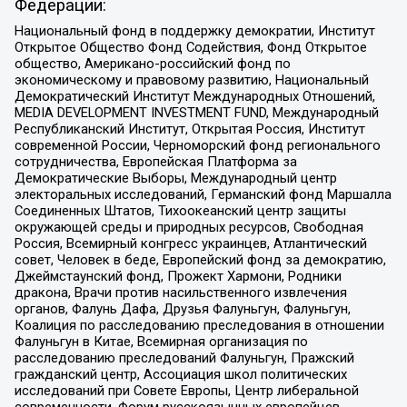
Федерации:
Национальный фонд в поддержку демократии, Институт
Открытое Общество Фонд Содействия, Фонд Открытое
общество, Американо-российский фонд по
экономическому и правовому развитию, Национальный
Демократический Институт Международных Отношений,
MEDIA DEVELOPMENT INVESTMENT FUND, Международный
Республиканский Институт, Открытая Россия, Институт
современной России, Черноморский фонд регионального
сотрудничества, Европейская Платформа за
Демократические Выборы, Международный центр
электоральных исследований, Германский фонд Маршалла
Соединенных Штатов, Тихоокеанский центр защиты
окружающей среды и природных ресурсов, Свободная
Россия, Всемирный конгресс украинцев, Атлантический
совет, Человек в беде, Европейский фонд за демократию,
Джеймстаунский фонд, Прожект Хармони, Родники
дракона, Врачи против насильственного извлечения
органов, Фалунь Дафа, Друзья Фалуньгун, Фалуньгун,
Коалиция по расследованию преследования в отношении
Фалуньгун в Китае, Всемирная организация по
расследованию преследований Фалуньгун, Пражский
гражданский центр, Ассоциация школ политических
исследований при Совете Европы, Центр либеральной
современности, Форум русскоязычных европейцев,