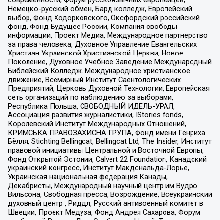
Немецко-русский обмен, Бард колледж, Европейский
выбор, Фонд Ходорковского, Оксфордский российский
фонд, Фонд Будущее России, Компания свободы
информации, Проект Медиа, Международное партнерство
за права человека, Духовное Управление Евангельских
Христиан Украинской Христианской Церкви, Новое
Поколение, Духовное Учебное Заведение Международный
Библейский Колледж, Международное христианское
движение, Всемирный Институт Саентологических
Предприятий, Церковь Духовной Технологии, Европейская
сеть организаций по наблюдению за выборами,
Республика Польша, СВОБОДНЫЙ ИДЕЛЬ-УРАЛ,
Ассоциация развития журналистики, IStories fonds,
Королевский Институт Международных Отношений,
КРИМСЬКА ПРАВОЗАХИСНА ГРУПА, Фонд имени Генриха
Бёлля, Stichting Bellingcat, Bellingcat Ltd, The Insider, Институт
правовой инициативы Центральной и Восточной Европы,
Фонд Открытой Эстонии, Calvert 22 Foundation, Канадский
украинский конгресс, Институт Макдональда-Лорье,
Украинская национальная федерация Канады,
Декабристы, Международный научный центр им Вудро
Вильсона, Свободная пресса, Возрождение, Всеукраинский
духовный центр , Риддл, Русский антивоенный комитет в
Швеции, Проект Медуза, Фонд Андрея Сахарова, Форум