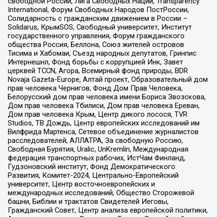
свободной России, Лига Свободных Наций, Transparеncy
International, Форум Свободных Народов ПостРоссии,
Солидарность с гражданским движением в России –
Solidarus, КрымSOS, Свободный университет, Институт
государственного управления, Форум гражданского
общества Россия, Беллона, Союз жителей островов
Тисима и Хабомаи, Съезд народных депутатов, Гринпис
Интернешнл, Фонд борьбы с коррупцией Инк, Завет
церквей TCCN, Агора, Всемирный фонд природы, BDR
Novaja Gazeta-Europe, Алтай проект, Образовательный дом
прав человека Чернигов, Фонд Дом Прав Человека,
Белорусский дом прав человека имени Бориса Звозскова,
Дом прав человека Тбилиси, Дом прав человека Ереван,
Дом прав человека Крым, Центр дикого лосося, TVR
Studios, ТВ Дождь, Центр европейских исследований им
Вилфрида Мартенса, Сетевое объединение журналистов
расследователей, АЛЛАТРА, За свободную Россию,
Свободная Бурятия, Uralic, UnKremlin, Международная
федерация транспортных рабочих, ИстЧам Финланд,
Гудзоновский институт, Фонд Демократического
Развития, Комитет-2024, Центрально-Европейский
университет, Центр восточноевропейских и
международных исследований, Общество Сторожевой
башни, Библии и трактатов Свидетелей Иеговы,
Гражданский Совет, Центр анализа европейской политики,