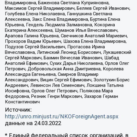
Владимировна, Баженова Светлана Куприяновна,
Максимов Сергей Владимирович, Беляев Сергей Иванович,
Голубева Елена Николаевна, Ганнушкина Светлана
Алексеевна, Закс Елена Владимировна, Буртина Елена
Юрьевна, Гендель Людмила Залмановна, Кокорина
Екатерина Алексеевна, Шуманов Илья Вячеславович,
Арапова Галина Юрьевна, Свечников Анатолий Мариевич,
Прохоров Вадим Юрьевич, Шахова Елена Владимировна,
Подузов Сергей Васильевич, Протасова Ирина
Вячеславовна, Литинский Леонид Борисович, Лукашевский
Сергей Маркович, Бахмин Вячеслав Иванович, Шабад
Анатолий Ефимович, Сухих Дарья Николаевна, Орлов Олег
Петрович, Добровольская Анна Дмитриевна, Королева
Александра Евгеньевна, Смирнов Владимир
Александрович, Вицин Сергей Ефимович, Золотухин Борис
Андреевич, Левинсон Лев Семенович, Локшина Татьяна
Иосифовна, Орлов Олег Петрович, Полякова Мара
Федоровна, Резник Генри Маркович, Захаров Герман
Константинович
Источник:
http://unro.minjust.ru/NKOForeignAgent.aspx
данные на
24.03.2022
* Единый федеральный список организаций, в