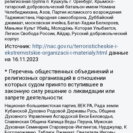
религиозная группа п. Кушкуль г. Оренбург, Крымско-
татарский добровольческий батальон имени Номана
Челебиджихана, Азов, Партия исламского возрождения
Таджикистана, Народная самооборона, Дуббайский
джамаат, московская ячейка, Батал-Хаджи Белхороев,
Маньяки Культ Убийц, Молодёжь Которая Улыбается,
Легион Свобода России, Айдар, Русский добровольческий
корпус
Источник:
http://nac.gov.ru/terroristicheskie-i-
ekstremistskie-organizacii-i-materialy.html
данные
на
16.11.2023
* Перечень общественных объединений и
религиозных организаций в отношении
которых судом принято вступившее в
законную силу решение о ликвидации или
запрете деятельности:
Национал-большевистская партия, ВЕК РА, Рада земли
Кубанской Духовно Родовой Державы Русь, Община
Духовного Управления Асгардской Веси Беловодья,
Славянская Община Капища Веды Перуна, Мужская
Духовная Семинария Староверов-Инглингов, Нурджулар, К
Богодержавию, Таблиги Джамаат, Свидетели Иеговы,