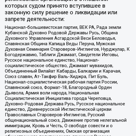
которых судом принято вступившее в
законную силу решение о ликвидации или
запрете деятельности:
Национал-большевистская партия, ВЕК РА, Рада земли
Кубанской Духовно Родовой Державы Русь, Община
Духовного Управления Асгардской Веси Беловодья,
Славянская Община Капища Веды Перуна, Мужская
Духовная Семинария Староверов-Инглингов, Нурджулар, К
Богодержавию, Таблиги Джамаат, Свидетели Иеговы,
Русское национальное единство, Национал-
социалистическое общество, Джамаат мувахидов,
Объединенный Вилайат Кабарды, Балкарии и Карачая,
Союз славян, Ат-Такфир Валь-Хиджра, Пит Буль,
Национал-социалистическая рабочая партия России,
Славянский союз, Формат-18, Благородный Орден
Дьявола, Армия воли народа, Национальная
Социалистическая Инициатива города Череповца,
Духовно-Родовая Держава Русь, Русское национальное
единство, Древнерусской Инглистической церкви
Православных Староверов-Инглингов, Русский
общенациональный союз, Движение против нелегальной
иммиграции, Кровь и Честь, О свободе совести и о
религиозных объединениях, Омская организация