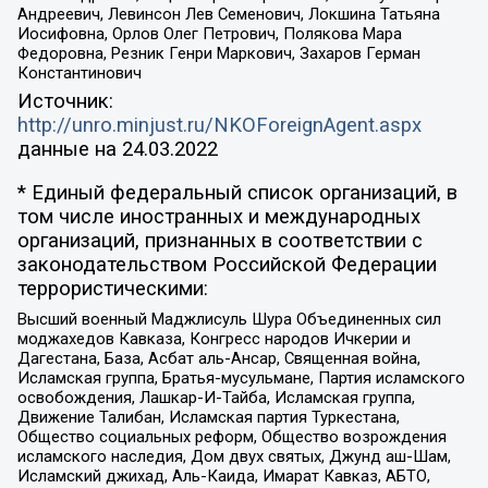
Андреевич, Левинсон Лев Семенович, Локшина Татьяна
Иосифовна, Орлов Олег Петрович, Полякова Мара
Федоровна, Резник Генри Маркович, Захаров Герман
Константинович
Источник:
http://unro.minjust.ru/NKOForeignAgent.aspx
данные на
24.03.2022
* Единый федеральный список организаций, в
том числе иностранных и международных
организаций, признанных в соответствии с
законодательством Российской Федерации
террористическими:
Высший военный Маджлисуль Шура Объединенных сил
моджахедов Кавказа, Конгресс народов Ичкерии и
Дагестана, База, Асбат аль-Ансар, Священная война,
Исламская группа, Братья-мусульмане, Партия исламского
освобождения, Лашкар-И-Тайба, Исламская группа,
Движение Талибан, Исламская партия Туркестана,
Общество социальных реформ, Общество возрождения
исламского наследия, Дом двух святых, Джунд аш-Шам,
Исламский джихад, Аль-Каида, Имарат Кавказ, АБТО,