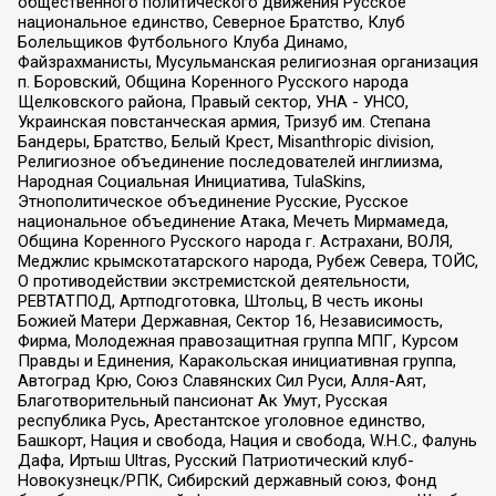
общественного политического движения Русское
национальное единство, Северное Братство, Клуб
Болельщиков Футбольного Клуба Динамо,
Файзрахманисты, Мусульманская религиозная организация
п. Боровский, Община Коренного Русского народа
Щелковского района, Правый сектор, УНА - УНСО,
Украинская повстанческая армия, Тризуб им. Степана
Бандеры, Братство, Белый Крест, Misanthropic division,
Религиозное объединение последователей инглиизма,
Народная Социальная Инициатива, TulaSkins,
Этнополитическое объединение Русские, Русское
национальное объединение Атака, Мечеть Мирмамеда,
Община Коренного Русского народа г. Астрахани, ВОЛЯ,
Меджлис крымскотатарского народа, Рубеж Севера, ТОЙС,
О противодействии экстремистской деятельности,
РЕВТАТПОД, Артподготовка, Штольц, В честь иконы
Божией Матери Державная, Сектор 16, Независимость,
Фирма, Молодежная правозащитная группа МПГ, Курсом
Правды и Единения, Каракольская инициативная группа,
Автоград Крю, Союз Славянских Сил Руси, Алля-Аят,
Благотворительный пансионат Ак Умут, Русская
республика Русь, Арестантское уголовное единство,
Башкорт, Нация и свобода, Нация и свобода, W.H.С., Фалунь
Дафа, Иртыш Ultras, Русский Патриотический клуб-
Новокузнецк/РПК, Сибирский державный союз, Фонд