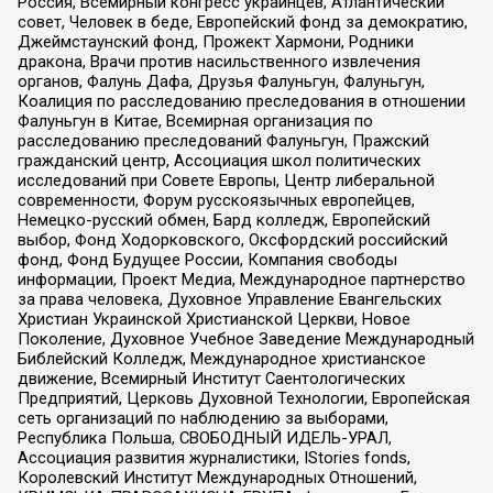
Россия, Всемирный конгресс украинцев, Атлантический
совет, Человек в беде, Европейский фонд за демократию,
Джеймстаунский фонд, Прожект Хармони, Родники
дракона, Врачи против насильственного извлечения
органов, Фалунь Дафа, Друзья Фалуньгун, Фалуньгун,
Коалиция по расследованию преследования в отношении
Фалуньгун в Китае, Всемирная организация по
расследованию преследований Фалуньгун, Пражский
гражданский центр, Ассоциация школ политических
исследований при Совете Европы, Центр либеральной
современности, Форум русскоязычных европейцев,
Немецко-русский обмен, Бард колледж, Европейский
выбор, Фонд Ходорковского, Оксфордский российский
фонд, Фонд Будущее России, Компания свободы
информации, Проект Медиа, Международное партнерство
за права человека, Духовное Управление Евангельских
Христиан Украинской Христианской Церкви, Новое
Поколение, Духовное Учебное Заведение Международный
Библейский Колледж, Международное христианское
движение, Всемирный Институт Саентологических
Предприятий, Церковь Духовной Технологии, Европейская
сеть организаций по наблюдению за выборами,
Республика Польша, СВОБОДНЫЙ ИДЕЛЬ-УРАЛ,
Ассоциация развития журналистики, IStories fonds,
Королевский Институт Международных Отношений,