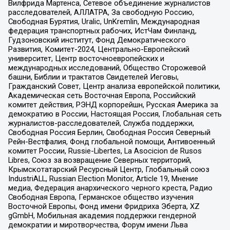
Вилфрида Мартенса, Сетевое объединение журналистов
расследователей, АЛЛАТРА, За свободную Россию,
Свободная Бурятия, Uralic, UnKremlin, Международная
федерация транспортных рабочих, ИстЧам Финланд,
Гудзоновский институт, Фонд Демократического
Развития, Комитет-2024, Центрально-Европейский
университет, Центр восточноевропейских и
международных исследований, Общество Сторожевой
башни, Библии и трактатов Свидетелей Иеговы,
Гражданский Совет, Центр анализа европейской политики,
Академическая сеть Восточная Европа, Российский
комитет действия, РЭНД корпорейшн, Русская Америка за
демократию в России, Настоящая Россия, Глобальная сеть
журналистов-расследователей, Служба поддержки,
Свободная Россия Берлин, Свободная Россия Северный
Рейн-Вестфалия, Фонд глобальной помощи, Антивоенный
комитет России, Russie-Libertes, La Asocicion de Rusos
Libres, Союз за возвращение Северных территорий,
Крымскотатарский Ресурсный Центр, Глобальный союз
IndustriALL, Russian Election Monitor, Article 19, Мнение
медиа, Федерация анархического черного креста, Радио
Свободная Европа, Германское общество изучения
Восточной Европы, Фонд имени Фридриха Эберта, XZ
gGmbH, Мобильная академия поддержки гендерной
демократии и миротворчества, Форум имени Льва