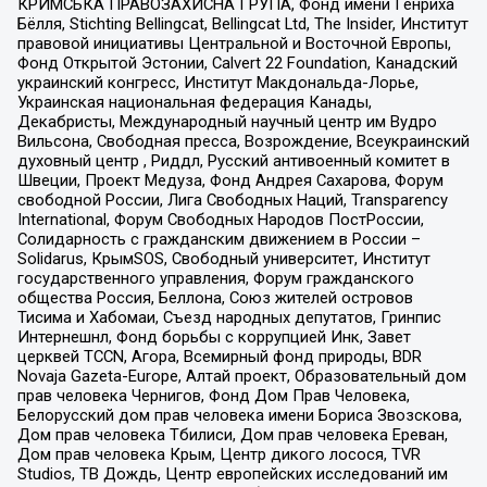
КРИМСЬКА ПРАВОЗАХИСНА ГРУПА, Фонд имени Генриха
Бёлля, Stichting Bellingcat, Bellingcat Ltd, The Insider, Институт
правовой инициативы Центральной и Восточной Европы,
Фонд Открытой Эстонии, Calvert 22 Foundation, Канадский
украинский конгресс, Институт Макдональда-Лорье,
Украинская национальная федерация Канады,
Декабристы, Международный научный центр им Вудро
Вильсона, Свободная пресса, Возрождение, Всеукраинский
духовный центр , Риддл, Русский антивоенный комитет в
Швеции, Проект Медуза, Фонд Андрея Сахарова, Форум
свободной России, Лига Свободных Наций, Transparеncy
International, Форум Свободных Народов ПостРоссии,
Солидарность с гражданским движением в России –
Solidarus, КрымSOS, Свободный университет, Институт
государственного управления, Форум гражданского
общества Россия, Беллона, Союз жителей островов
Тисима и Хабомаи, Съезд народных депутатов, Гринпис
Интернешнл, Фонд борьбы с коррупцией Инк, Завет
церквей TCCN, Агора, Всемирный фонд природы, BDR
Novaja Gazeta-Europe, Алтай проект, Образовательный дом
прав человека Чернигов, Фонд Дом Прав Человека,
Белорусский дом прав человека имени Бориса Звозскова,
Дом прав человека Тбилиси, Дом прав человека Ереван,
Дом прав человека Крым, Центр дикого лосося, TVR
Studios, ТВ Дождь, Центр европейских исследований им