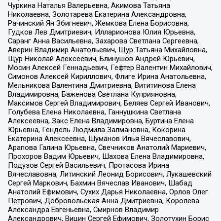
Чуркина Наталья Валерьевна, Акимова Татьяна
Николаевна, Золотарева Екатерина Александровна,
Рачинский Ян Збигневич, Жемкова Елена Борисовна,
Гудков Лев Дмитриевич, Илларионова Юлия Юрьевна,
Саранг Анна Васильевна, Захарова Светлана Сергеевна,
Аверин Владимир Анатольевич, Щур Татьяна Михайловна,
Щур Николай Алексеевич, Блинушов Андрей Юрьевич,
Мосин Алексей Геннадьевич, Гефтер Валентин Михайлович,
Симонов Алексей Кириллович, Флиге Ирина Анатольевна,
Мельникова Валентина Дмитриевна, Вититинова Елена
Владимировна, Баженова Светлана Куприяновна,
Максимов Сергей Владимирович, Беляев Сергей Иванович,
Голубева Елена Николаевна, Ганнушкина Светлана
Алексеевна, Закс Елена Владимировна, Буртина Елена
Юрьевна, Гендель Людмила Залмановна, Кокорина
Екатерина Алексеевна, Шуманов Илья Вячеславович,
Арапова Галина Юрьевна, Свечников Анатолий Мариевич,
Прохоров Вадим Юрьевич, Шахова Елена Владимировна,
Подузов Сергей Васильевич, Протасова Ирина
Вячеславовна, Литинский Леонид Борисович, Лукашевский
Сергей Маркович, Бахмин Вячеслав Иванович, Шабад
Анатолий Ефимович, Сухих Дарья Николаевна, Орлов Олег
Петрович, Добровольская Анна Дмитриевна, Королева
Александра Евгеньевна, Смирнов Владимир
Александрович, Вицин Сергей Ефимович, Золотухин Борис