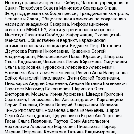
Институт развития прессы - Сибирь, Частное учреждение в
Санкт-Петербурге Совета Министров Северных Стран,
Фонд поддержки свободы прессы, Гражданский контроль,
Человек и Закон, Общественная комиссия по сохранению
наследия академика Сахарова, Информационное
агентство МЕМО. РУ, Институт региональной прессы,
Институт Развития Свободы Информации, Экозащита!-
Женсовет, Общественный вердикт, Евразийская
антимонопольная ассоциация, Бедушев Петр Петрович,
Дзугкоева Регина Николаевна, Кривенко Сергей
Владимирович, Милославский Павел Юрьевич, Шнырова
Ольга Вадимовна, Чанышева Лилия Айратовна, Сидорович
Ольга Борисовна, Туровский Александр Алексеевич,
Васильева Анастасия Евгеньевна, Ривина Анна Валерьевна,
Бойко Анатолий Николаевич, Дугин Сергей Георгиевич,
Пивоваров Андрей Сергеевич, Аверин Виталий Евгеньевич,
Барахоев Магомед Бекханович, Шарипков Олег
Викторович, Мошель Ирина Ароновна, Шведов Григорий
Сергеевич, Пономарев Лев Александрович, Каргалицкий
Борис Юльевич, Созаев Валерий Валерьевич, Исламов
Тимур Рифгатович, Романова Ольга Евгеньевна, Щаров
Сергей Алексадрович, Цирульников Борис Альбертович,
Гасан Ольга Павловна, Паутов Юрий Анатольевич,
Верховский Александр Маркович, Пислакова-Паркер
Марина Петровна, Кочеткова Татьяна Владимировна,