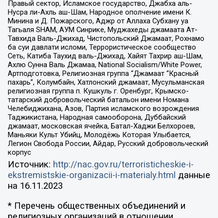
Правый сектор, Исламское государство, Джабха аль-
Нусра ли-Ахль аш-Шам, Народное ополчение имени К.
Минина и Д. Пожарского, Аджр от Аллаха Субхану уа
Тагьаля SHAM, АУМ Синрике, Муджахеды джамаата Ат-
Тавхида Валь-Джихад, Чистопольский Джамаат, Рохнамо
ба суи давлати исломи, Террористическое сообщество
Сеть, Катиба Таухид валь-Джихад, Хайят Тахрир аш-Шам,
Ахлю Сунна Валь Джамаа, National Socialism/White Power,
Артподготовка, Религиозная группа “Джамаат “Красный
пахарь”, Колумбайн, Хатлонский джамаат, Мусульманская
религиозная группа п. Кушкуль г. Оренбург, Крымско-
татарский добровольческий батальон имени Номана
Челебиджихана, Азов, Партия исламского возрождения
Таджикистана, Народная самооборона, Дуббайский
джамаат, московская ячейка, Батал-Хаджи Белхороев,
Маньяки Культ Убийц, Молодёжь Которая Улыбается,
Легион Свобода России, Айдар, Русский добровольческий
корпус
Источник:
http://nac.gov.ru/terroristicheskie-i-
ekstremistskie-organizacii-i-materialy.html
данные
на
16.11.2023
* Перечень общественных объединений и
религиозных организаций в отношении