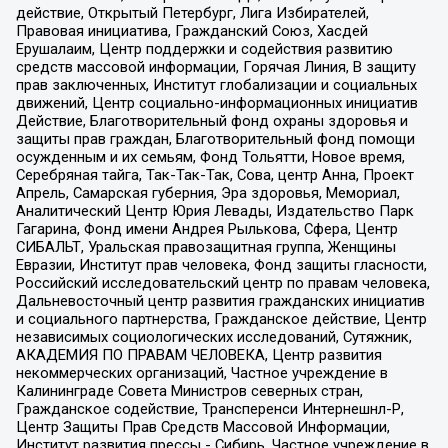
действие, Открытый Петербург, Лига Избирателей,
Правовая инициатива, Гражданский Союз, Хасдей
Ерушалаим, Центр поддержки и содействия развитию
средств массовой информации, Горячая Линия, В защиту
прав заключенных, Институт глобализации и социальных
движений, Центр социально-информационных инициатив
Действие, Благотворительный фонд охраны здоровья и
защиты прав граждан, Благотворительный фонд помощи
осужденным и их семьям, Фонд Тольятти, Новое время,
Серебряная тайга, Так-Так-Так, Сова, центр Анна, Проект
Апрель, Самарская губерния, Эра здоровья, Мемориал,
Аналитический Центр Юрия Левады, Издательство Парк
Гагарина, Фонд имени Андрея Рылькова, Сфера, Центр
СИБАЛЬТ, Уральская правозащитная группа, Женщины
Евразии, Институт прав человека, Фонд защиты гласности,
Российский исследовательский центр по правам человека,
Дальневосточный центр развития гражданских инициатив
и социального партнерства, Гражданское действие, Центр
независимых социологических исследований, Сутяжник,
АКАДЕМИЯ ПО ПРАВАМ ЧЕЛОВЕКА, Центр развития
некоммерческих организаций, Частное учреждение в
Калининграде Совета Министров северных стран,
Гражданское содействие, Трансперенси Интернешнл-Р,
Центр Защиты Прав Средств Массовой Информации,
Институт развития прессы - Сибирь, Частное учреждение в