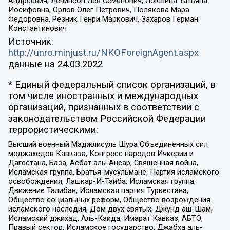
Андреевич, Левинсон Лев Семенович, Локшина Татьяна
Иосифовна, Орлов Олег Петрович, Полякова Мара
Федоровна, Резник Генри Маркович, Захаров Герман
Константинович
Источник:
http://unro.minjust.ru/NKOForeignAgent.aspx
данные на
24.03.2022
* Единый федеральный список организаций, в
том числе иностранных и международных
организаций, признанных в соответствии с
законодательством Российской Федерации
террористическими:
Высший военный Маджлисуль Шура Объединенных сил
моджахедов Кавказа, Конгресс народов Ичкерии и
Дагестана, База, Асбат аль-Ансар, Священная война,
Исламская группа, Братья-мусульмане, Партия исламского
освобождения, Лашкар-И-Тайба, Исламская группа,
Движение Талибан, Исламская партия Туркестана,
Общество социальных реформ, Общество возрождения
исламского наследия, Дом двух святых, Джунд аш-Шам,
Исламский джихад, Аль-Каида, Имарат Кавказ, АБТО,
Правый сектор, Исламское государство, Джабха аль-