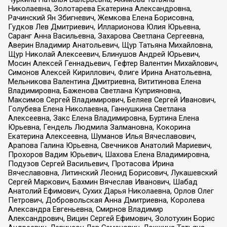
Николаевна, Золотарева Екатерина Александровна,
Рачинский Ян Збигневич, Жемкова Елена Борисовна,
Гудков Лев Дмитриевич, Илларионова Юлия Юрьевна,
Саранг Анна Васильевна, Захарова Светлана Сергеевна,
Аверин Владимир Анатольевич, Щур Татьяна Михайловна,
Щур Николай Алексеевич, Блинушов Андрей Юрьевич,
Мосин Алексей Геннадьевич, Гефтер Валентин Михайлович,
Симонов Алексей Кириллович, Флиге Ирина Анатольевна,
Мельникова Валентина Дмитриевна, Вититинова Елена
Владимировна, Баженова Светлана Куприяновна,
Максимов Сергей Владимирович, Беляев Сергей Иванович,
Голубева Елена Николаевна, Ганнушкина Светлана
Алексеевна, Закс Елена Владимировна, Буртина Елена
Юрьевна, Гендель Людмила Залмановна, Кокорина
Екатерина Алексеевна, Шуманов Илья Вячеславович,
Арапова Галина Юрьевна, Свечников Анатолий Мариевич,
Прохоров Вадим Юрьевич, Шахова Елена Владимировна,
Подузов Сергей Васильевич, Протасова Ирина
Вячеславовна, Литинский Леонид Борисович, Лукашевский
Сергей Маркович, Бахмин Вячеслав Иванович, Шабад
Анатолий Ефимович, Сухих Дарья Николаевна, Орлов Олег
Петрович, Добровольская Анна Дмитриевна, Королева
Александра Евгеньевна, Смирнов Владимир
Александрович, Вицин Сергей Ефимович, Золотухин Борис