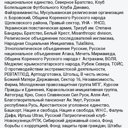
национальное единство, Северное Братство, Клуб
Болельщиков Футбольного Клуба Динамо,
Файзрахманисты, Мусульманская религиозная организация
п. Боровский, Община Коренного Русского народа
Щелковского района, Правый сектор, УНА - УНСО,
Украинская повстанческая армия, Тризуб им. Степана
Бандеры, Братство, Белый Крест, Misanthropic division,
Религиозное объединение последователей инглиизма,
Народная Социальная Инициатива, TulaSkins,
Этнополитическое объединение Русские, Русское
национальное объединение Атака, Мечеть Мирмамеда,
Община Коренного Русского народа г. Астрахани, ВОЛЯ,
Меджлис крымскотатарского народа, Рубеж Севера, ТОЙС,
О противодействии экстремистской деятельности,
РЕВТАТПОД, Артподготовка, Штольц, В честь иконы
Божией Матери Державная, Сектор 16, Независимость,
Фирма, Молодежная правозащитная группа МПГ, Курсом
Правды и Единения, Каракольская инициативная группа,
Автоград Крю, Союз Славянских Сил Руси, Алля-Аят,
Благотворительный пансионат Ак Умут, Русская
республика Русь, Арестантское уголовное единство,
Башкорт, Нация и свобода, Нация и свобода, W.H.С., Фалунь
Дафа, Иртыш Ultras, Русский Патриотический клуб-
Новокузнецк/РПК, Сибирский державный союз, Фонд
борьбы с коррупцией, Фонд защиты прав граждан, Штабы