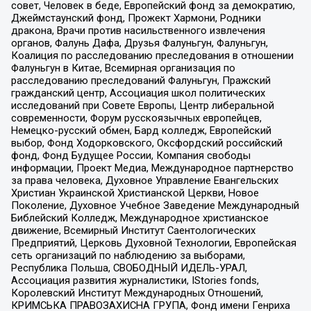
совет, Человек в беде, Европейский фонд за демократию,
Джеймстаунский фонд, Прожект Хармони, Родники
дракона, Врачи против насильственного извлечения
органов, Фалунь Дафа, Друзья Фалуньгун, Фалуньгун,
Коалиция по расследованию преследования в отношении
Фалуньгун в Китае, Всемирная организация по
расследованию преследований Фалуньгун, Пражский
гражданский центр, Ассоциация школ политических
исследований при Совете Европы, Центр либеральной
современности, Форум русскоязычных европейцев,
Немецко-русский обмен, Бард колледж, Европейский
выбор, Фонд Ходорковского, Оксфордский российский
фонд, Фонд Будущее России, Компания свободы
информации, Проект Медиа, Международное партнерство
за права человека, Духовное Управление Евангельских
Христиан Украинской Христианской Церкви, Новое
Поколение, Духовное Учебное Заведение Международный
Библейский Колледж, Международное христианское
движение, Всемирный Институт Саентологических
Предприятий, Церковь Духовной Технологии, Европейская
сеть организаций по наблюдению за выборами,
Республика Польша, СВОБОДНЫЙ ИДЕЛЬ-УРАЛ,
Ассоциация развития журналистики, IStories fonds,
Королевский Институт Международных Отношений,
КРИМСЬКА ПРАВОЗАХИСНА ГРУПА, Фонд имени Генриха