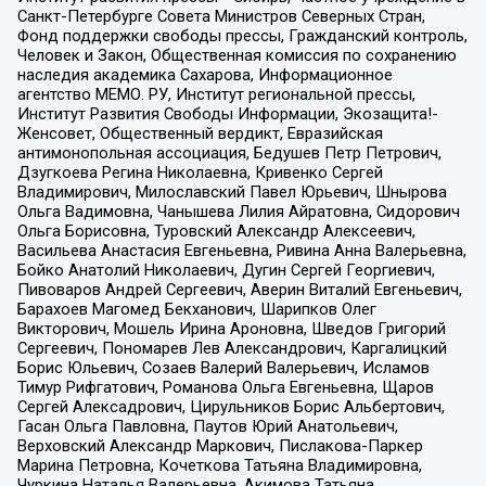
Санкт-Петербурге Совета Министров Северных Стран,
Фонд поддержки свободы прессы, Гражданский контроль,
Человек и Закон, Общественная комиссия по сохранению
наследия академика Сахарова, Информационное
агентство МЕМО. РУ, Институт региональной прессы,
Институт Развития Свободы Информации, Экозащита!-
Женсовет, Общественный вердикт, Евразийская
антимонопольная ассоциация, Бедушев Петр Петрович,
Дзугкоева Регина Николаевна, Кривенко Сергей
Владимирович, Милославский Павел Юрьевич, Шнырова
Ольга Вадимовна, Чанышева Лилия Айратовна, Сидорович
Ольга Борисовна, Туровский Александр Алексеевич,
Васильева Анастасия Евгеньевна, Ривина Анна Валерьевна,
Бойко Анатолий Николаевич, Дугин Сергей Георгиевич,
Пивоваров Андрей Сергеевич, Аверин Виталий Евгеньевич,
Барахоев Магомед Бекханович, Шарипков Олег
Викторович, Мошель Ирина Ароновна, Шведов Григорий
Сергеевич, Пономарев Лев Александрович, Каргалицкий
Борис Юльевич, Созаев Валерий Валерьевич, Исламов
Тимур Рифгатович, Романова Ольга Евгеньевна, Щаров
Сергей Алексадрович, Цирульников Борис Альбертович,
Гасан Ольга Павловна, Паутов Юрий Анатольевич,
Верховский Александр Маркович, Пислакова-Паркер
Марина Петровна, Кочеткова Татьяна Владимировна,
Чуркина Наталья Валерьевна, Акимова Татьяна