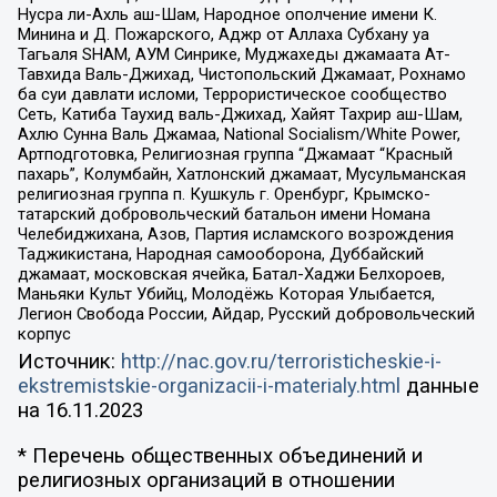
Нусра ли-Ахль аш-Шам, Народное ополчение имени К.
Минина и Д. Пожарского, Аджр от Аллаха Субхану уа
Тагьаля SHAM, АУМ Синрике, Муджахеды джамаата Ат-
Тавхида Валь-Джихад, Чистопольский Джамаат, Рохнамо
ба суи давлати исломи, Террористическое сообщество
Сеть, Катиба Таухид валь-Джихад, Хайят Тахрир аш-Шам,
Ахлю Сунна Валь Джамаа, National Socialism/White Power,
Артподготовка, Религиозная группа “Джамаат “Красный
пахарь”, Колумбайн, Хатлонский джамаат, Мусульманская
религиозная группа п. Кушкуль г. Оренбург, Крымско-
татарский добровольческий батальон имени Номана
Челебиджихана, Азов, Партия исламского возрождения
Таджикистана, Народная самооборона, Дуббайский
джамаат, московская ячейка, Батал-Хаджи Белхороев,
Маньяки Культ Убийц, Молодёжь Которая Улыбается,
Легион Свобода России, Айдар, Русский добровольческий
корпус
Источник:
http://nac.gov.ru/terroristicheskie-i-
ekstremistskie-organizacii-i-materialy.html
данные
на
16.11.2023
* Перечень общественных объединений и
религиозных организаций в отношении