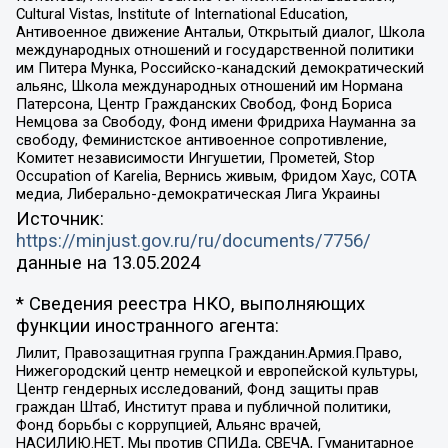
Cultural Vistas, Institute of International Education,
Антивоенное движение Антальи, Открытый диалог, Школа
международных отношений и государственной политики
им Питера Мунка, Российско-канадский демократический
альянс, Школа международных отношений им Нормана
Патерсона, Центр Гражданских Свобод, Фонд Бориса
Немцова за Свободу, Фонд имени Фридриха Науманна за
свободу, Феминистское антивоенное сопротивление,
Комитет независимости Ингушетии, Прометей, Stop
Occupation of Karelia, Вернись живым, Фридом Хаус, СОТА
медиа, Либерально-демократическая Лига Украины
Источник:
https://minjust.gov.ru/ru/documents/7756/
данные на
13.05.2024
* Сведения реестра НКО, выполняющих
функции иностранного агента:
Лилит, Правозащитная группа Гражданин.Армия.Право,
Нижегородский центр немецкой и европейской культуры,
Центр гендерных исследований, Фонд защиты прав
граждан Штаб, Институт права и публичной политики,
Фонд борьбы с коррупцией, Альянс врачей,
НАСИЛИЮ.НЕТ, Мы против СПИДа, СВЕЧА, Гуманитарное