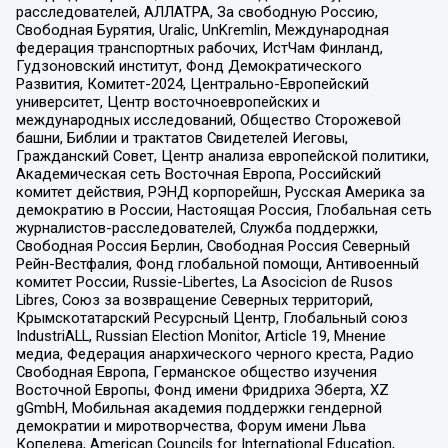
расследователей, АЛЛАТРА, За свободную Россию,
Свободная Бурятия, Uralic, UnKremlin, Международная
федерация транспортных рабочих, ИстЧам Финланд,
Гудзоновский институт, Фонд Демократического
Развития, Комитет-2024, Центрально-Европейский
университет, Центр восточноевропейских и
международных исследований, Общество Сторожевой
башни, Библии и трактатов Свидетелей Иеговы,
Гражданский Совет, Центр анализа европейской политики,
Академическая сеть Восточная Европа, Российский
комитет действия, РЭНД корпорейшн, Русская Америка за
демократию в России, Настоящая Россия, Глобальная сеть
журналистов-расследователей, Служба поддержки,
Свободная Россия Берлин, Свободная Россия Северный
Рейн-Вестфалия, Фонд глобальной помощи, Антивоенный
комитет России, Russie-Libertes, La Asocicion de Rusos
Libres, Союз за возвращение Северных территорий,
Крымскотатарский Ресурсный Центр, Глобальный союз
IndustriALL, Russian Election Monitor, Article 19, Мнение
медиа, Федерация анархического черного креста, Радио
Свободная Европа, Германское общество изучения
Восточной Европы, Фонд имени Фридриха Эберта, XZ
gGmbH, Мобильная академия поддержки гендерной
демократии и миротворчества, Форум имени Льва
Копелева, American Councils for International Education,