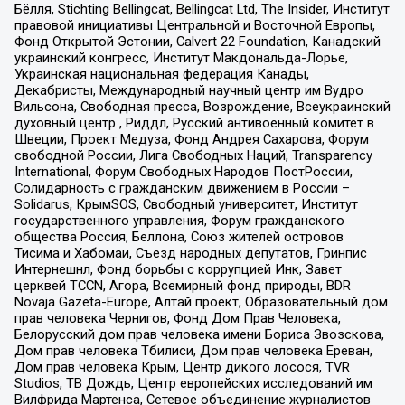
Бёлля, Stichting Bellingcat, Bellingcat Ltd, The Insider, Институт
правовой инициативы Центральной и Восточной Европы,
Фонд Открытой Эстонии, Calvert 22 Foundation, Канадский
украинский конгресс, Институт Макдональда-Лорье,
Украинская национальная федерация Канады,
Декабристы, Международный научный центр им Вудро
Вильсона, Свободная пресса, Возрождение, Всеукраинский
духовный центр , Риддл, Русский антивоенный комитет в
Швеции, Проект Медуза, Фонд Андрея Сахарова, Форум
свободной России, Лига Свободных Наций, Transparеncy
International, Форум Свободных Народов ПостРоссии,
Солидарность с гражданским движением в России –
Solidarus, КрымSOS, Свободный университет, Институт
государственного управления, Форум гражданского
общества Россия, Беллона, Союз жителей островов
Тисима и Хабомаи, Съезд народных депутатов, Гринпис
Интернешнл, Фонд борьбы с коррупцией Инк, Завет
церквей TCCN, Агора, Всемирный фонд природы, BDR
Novaja Gazeta-Europe, Алтай проект, Образовательный дом
прав человека Чернигов, Фонд Дом Прав Человека,
Белорусский дом прав человека имени Бориса Звозскова,
Дом прав человека Тбилиси, Дом прав человека Ереван,
Дом прав человека Крым, Центр дикого лосося, TVR
Studios, ТВ Дождь, Центр европейских исследований им
Вилфрида Мартенса, Сетевое объединение журналистов