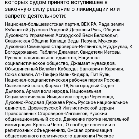
которых судом принято вступившее в
законную силу решение о ликвидации или
запрете деятельности:
Национал-большевистская партия, ВЕК РА, Рада земли
Кубанской Духовно Родовой Державы Русь, Община
Духовного Управления Асгардской Веси Беловодья,
Славянская Община Капища Веды Перуна, Мужская
Духовная Семинария Староверов-Инглингов, Нурджулар, К
Богодержавию, Таблиги Джамаат, Свидетели Иеговы,
Русское национальное единство, Национал-
социалистическое общество, Джамаат мувахидов,
Объединенный Вилайат Кабарды, Балкарии и Карачая,
Союз славян, Ат-Такфир Валь-Хиджра, Пит Буль,
Национал-социалистическая рабочая партия России,
Славянский союз, Формат-18, Благородный Орден
Дьявола, Армия воли народа, Национальная
Социалистическая Инициатива города Череповца,
Духовно-Родовая Держава Русь, Русское национальное
единство, Древнерусской Инглистической церкви
Православных Староверов-Инглингов, Русский
общенациональный союз, Движение против нелегальной
иммиграции, Кровь и Честь, О свободе совести и о
религиозных объединениях, Омская организация
общественного политического движения Русское