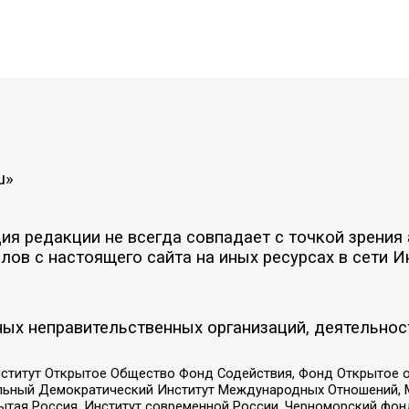
u»
я редакции не всегда совпадает с точкой зрения 
ов с настоящего сайта на иных ресурсах в сети И
ых неправительственных организаций, деятельнос
ститут Открытое Общество Фонд Содействия, Фонд Открытое 
альный Демократический Институт Международных Отношений,
тая Россия, Институт современной России, Черноморский фонд