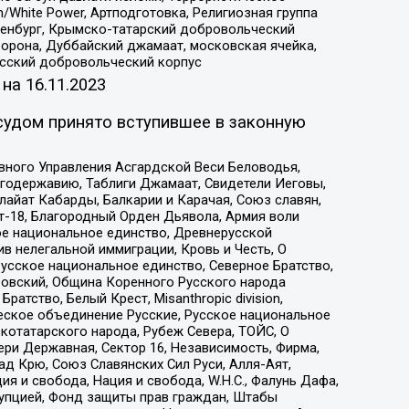
/White Power, Артподготовка, Религиозная группа
Оренбург, Крымско-татарский добровольческий
орона, Дуббайский джамаат, московская ячейка,
усский добровольческий корпус
 на
16.11.2023
судом принято вступившее в законную
вного Управления Асгардской Веси Беловодья,
годержавию, Таблиги Джамаат, Свидетели Иеговы,
айат Кабарды, Балкарии и Карачая, Союз славян,
т-18, Благородный Орден Дьявола, Армия воли
ое национальное единство, Древнерусской
 нелегальной иммиграции, Кровь и Честь, О
усское национальное единство, Северное Братство,
ровский, Община Коренного Русского народа
атство, Белый Крест, Misanthropic division,
еское объединение Русские, Русское национальное
котатарского народа, Рубеж Севера, ТОЙС, О
ри Державная, Сектор 16, Независимость, Фирма,
д Крю, Союз Славянских Сил Руси, Алля-Аят,
я и свобода, Нация и свобода, W.H.С., Фалунь Дафа,
рупцией, Фонд защиты прав граждан, Штабы