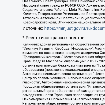
Навального, Совет граждан СССР Прикубанского 
Народный совет граждан РСФСР СССР Архангельск
Социалистических Районов, Meta Platforms Inc, 
Комитет, Татарстанское Региональное Всетатар
Татарской Автономной Советской Социалистическ
Красноярского края, Этническое национальное о
Источник:
https://minjust.gov.ru/ru/doc
* Реестр иностранных агентов:
Калининградская региональная общественная организация "Экозащита!-Женсовет", Фонд содействия защите прав и свобод граждан "Общественный вердикт", Фонд "Институт Развития Свободы Информации", Частное учреждение "Информационное агентство МЕМО. РУ", Региональная общественная организация "Общественная комиссия по сохранению наследия академика Сахарова", Фонд поддержки свободы прессы, Санкт-Петербургская общественная правозащитная организация "Гражданский контроль", Межрегиональная общественная организация "Информационно-просветительский центр "Мемориал", Региональный Фонд "Центр Защиты Прав Средств Массовой Информации", с 05.12.2023 Фонд "Центр Защиты Прав Средств массовой информации", Региональная общественная благотворительная организация помощи беженцам и мигрантам "Гражданское содействие", Негосударственное образовательное учреждение дополнительного профессионального образования (повышение квалификации) специалистов "АКАДЕМИЯ ПО ПРАВАМ ЧЕЛОВЕКА", Свердловская региональная общественная организация "Сутяжник", Автономная некоммерческая организация "Центр независимых социологических исследований", Союз общественных объединений "Российский исследовательский центр по правам человека", Региональное общественное учреждение научно-информационный центр "МЕМОРИАЛ", Некоммерческая организация "Фонд защиты гласности", Автономная некоммерческая организация "Институт прав человека", Городская общественная организация "Екатеринбургское общество "МЕМОРИАЛ", Городская общественная организация "Рязанское историко-просветительское и правозащитное общество "Мемориал" (Рязанский Мемориал), Челябинский региональный орган общественной самодеятельности – женское общественное объединение "Женщины Евразии", Челябинский региональный орган общественной самодеятельности "Уральская правозащитная группа", Фонд содействия защите здоровья и социальной справедливости имени Андрея Рылькова, Автономная Некоммерческая Организация "Аналитический Центр Юрия Левады", Автономная некоммерческая организация социальной поддержки населения "Проект Апрель", Региональная общественная организация помощи женщинам и детям, находящимся в кризисной ситуации "Информационно-методический центр "Анна", Фонд содействия развитию массовых коммуникаций и правовому просвещению "Так-так-Так", Фонд содействия устойчивому развитию "Серебряная тайга", Свердловский региональный общественный фонд социальных проектов "Новое время", "Idel.Реалии", Кавказ.Реалии, Крым.Реалии, Телеканал Настоящее Время, Татаро-башкирская служба Радио Свобода (Azatliq Radiosi), Радио Свободная Европа/Радио Свобода (PCE/PC), "Сибирь.Реалии", "Фактограф", Благотворительный фонд помощи осужденным и их семьям, Автономная некоммерческая организация "Институт глобализации и социальных движений", Фонд "В защиту прав заключенных", Частное учреждение "Центр поддержки и содействия развитию средств массовой информации", Пензенский региональный общественный благотворительный фонд "Гражданский союз", "Север.Реалии", Некоммерческая организация Фонд "Правовая инициатива", 