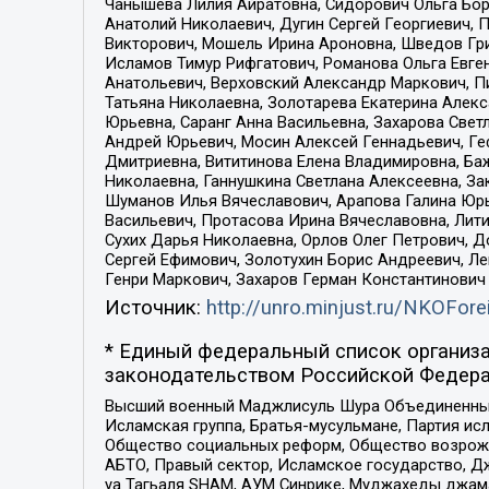
Чанышева Лилия Айратовна, Сидорович Ольга Бори
Анатолий Николаевич, Дугин Сергей Георгиевич, 
Викторович, Мошель Ирина Ароновна, Шведов Гри
Исламов Тимур Рифгатович, Романова Ольга Евге
Анатольевич, Верховский Александр Маркович, П
Татьяна Николаевна, Золотарева Екатерина Алек
Юрьевна, Саранг Анна Васильевна, Захарова Свет
Андрей Юрьевич, Мосин Алексей Геннадьевич, Ге
Дмитриевна, Вититинова Елена Владимировна, Ба
Николаевна, Ганнушкина Светлана Алексеевна, За
Шуманов Илья Вячеславович, Арапова Галина Юрь
Васильевич, Протасова Ирина Вячеславовна, Лит
Сухих Дарья Николаевна, Орлов Олег Петрович, 
Сергей Ефимович, Золотухин Борис Андреевич, Л
Генри Маркович, Захаров Герман Константинович
Источник:
http://unro.minjust.ru/NKOFore
* Единый федеральный список организа
законодательством Российской Федера
Высший военный Маджлисуль Шура Объединенных с
Исламская группа, Братья-мусульмане, Партия ис
Общество социальных реформ, Общество возрожд
АБТО, Правый сектор, Исламское государство, Д
уа Тагьаля SHAM, АУМ Синрике, Муджахеды джама