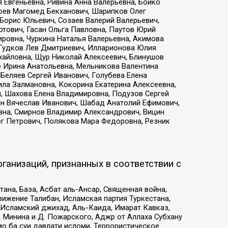
 Евгеньевна, Ривина Анна Валерьевна, Бойко
хоев Магомед Бекханович, Шарипков Олег
Борис Юльевич, Созаев Валерий Валерьевич,
тович, Гасан Ольга Павловна, Паутов Юрий
ровна, Чуркина Наталья Валерьевна, Акимова
 Гудков Лев Дмитриевич, Илларионова Юлия
ихайловна, Щур Николай Алексеевич, Блинушов
е Ирина Анатольевна, Мельникова Валентина
Беляев Сергей Иванович, Голубева Елена
ила Залмановна, Кокорина Екатерина Алексеевна,
, Шахова Елена Владимировна, Подузов Сергей
ин Вячеслав Иванович, Шабад Анатолий Ефимович,
вна, Смирнов Владимир Александрович, Вицин
ег Петрович, Полякова Мара Федоровна, Резник
ганизаций, признанных в соответствии с
на, База, Асбат аль-Ансар, Священная война,
ижение Талибан, Исламская партия Туркестана,
Исламский джихад, Аль-Каида, Имарат Кавказ,
 Минина и Д. Пожарского, Аджр от Аллаха Субхану
о ба суи давлати исломи, Террористическое