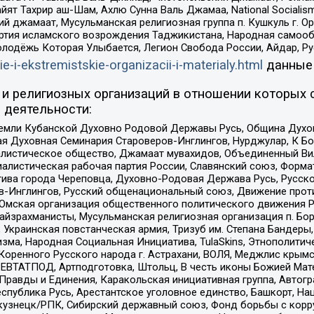
ят Тахрир аш-Шам, Ахлю Сунна Валь Джамаа, National Socialism
ий джамаат, Мусульманская религиозная группа п. Кушкуль г. 
ртия исламского возрождения Таджикистана, Народная самооб
олодёжь Которая Улыбается, Легион Свобода России, Айдар, Р
ie-i-ekstremistskie-organizacii-i-materialy.html
данные
и религиозных организаций в отношении которых 
 деятельности:
земли Кубанской Духовно Родовой Державы Русь, Община Духо
 Духовная Семинария Староверов-Инглингов, Нурджулар, К Бо
листическое общество, Джамаат мувахидов, Объединенный Вил
иалистическая рабочая партия России, Славянский союз, Форма
ива города Череповца, Духовно-Родовая Держава Русь, Русск
-Инглингов, Русский общенациональный союз, Движение против
 Омская организация общественного политического движения Р
йзрахманисты, Мусульманская религиозная организация п. Бо
краинская повстанческая армия, Тризуб им. Степана Бандеры, Бр
зма, Народная Социальная Инициатива, TulaSkins, Этнополитич
оренного Русского народа г. Астрахани, ВОЛЯ, Меджлис крымс
РЕВТАТПОД, Артподготовка, Штольц, В честь иконы Божией Мате
равды и Единения, Каракольская инициативная группа, Автогра
спублика Русь, Арестантское уголовное единство, Башкорт, Наци
окузнецк/РПК, Сибирский державный союз, Фонд борьбы с кор