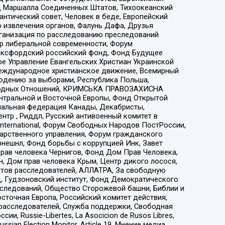
 Маршалла Соединенных Штатов, Тихоокеанский
нтический совет, Человек в беде, Европейский
 извлечения органов, Фалунь Дафа, Друзья
рганизация по расследованию преследований
тр либеральной современности, Форум
 Оксфордский российский фонд, Фонд Будущее
е Управление Евангельских Христиан Украинской
еждународное христианское движение, Всемирный
людению за выборами, Республика Польша,
народных Отношений, КРИМСЬКА ПРАВОЗАХИСНА
ы Центральной и Восточной Европы, Фонд Открытой
иональная федерация Канады, Декабристы,
тр , Риддл, Русский антивоенный комитет в
nternational, Форум Свободных Народов ПостРоссии,
дарственного управления, Форум гражданского
рнешнл, Фонд борьбы с коррупцией Инк, Завет
прав человека Чернигов, Фонд Дом Прав Человека,
н, Дом прав человека Крым, Центр дикого лосося,
стов расследователей, АЛЛАТРА, За свободную
д, Гудзоновский институт, Фонд Демократического
сследований, Общество Сторожевой башни, Библии и
сточная Европа, Российский комитет действия,
-расследователей, Служба поддержки, Свободная
 Russie-Libertes, La Asocicion de Rusos Libres,
an Election Monitor, Article 19, Мнение медиа,