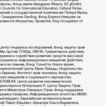
Европы, Фонд имени Фридриха Эберта, XZ gGmbH,
ls for International Education, Cultural Vistas,
ошений и государственной политики им Питера Мунка,
 Гражданских Свобод, Фонд Бориса Немцова за
имости Ингушетии, Прометей, Stop Occupation of
 Центр гендерных исследований, Фонд защиты прав
 Мы против СПИДа, СВЕЧА, Гуманитарное действие,
ддержки и содействия развитию средств массовой
р социально-информационных инициатив Действие,
 и их семьям, Фонд Тольятти, Новое время,
, Аналитический Центр Юрия Левады, Издательство
 Евразии, Институт прав человека, Фонд защиты
ких инициатив и социального партнерства,
ЕЛОВЕКА, Центр развития некоммерческих
 Трансперенси Интернешнл-Р, Центр Защиты Прав
овета Министров Северных Стран, Фонд поддержки
адемика Сахарова, Информационное агентство МЕМО.
ый вердикт, Евразийская антимонопольная
кий Павел Юрьевич, Шнырова Ольга Вадимовна,