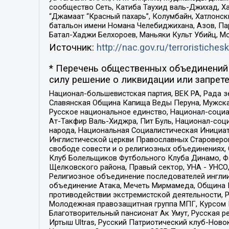
сообщество Сеть, Катиба Таухид валь-Джихад, Хай
“Джамаат “Красный пахарь”, Колумбайн, Хатлонск
батальон имени Номана Челебиджихана, Азов, Па
Батал-Хаджи Белхороев, Маньяки Культ Убийц, М
Источник:
http://nac.gov.ru/terroristichesk
* Перечень общественных объединений 
силу решение о ликвидации или запрете
Национал-большевистская партия, ВЕК РА, Рада 
Славянская Община Капища Веды Перуна, Мужская
Русское национальное единство, Национал-социа
Ат-Такфир Валь-Хиджра, Пит Буль, Национал-соц
народа, Национальная Социалистическая Инициат
Инглистической церкви Православных Староверов
свободе совести и о религиозных объединениях,
Клуб Болельщиков Футбольного Клуба Динамо, Фа
Щелковского района, Правый сектор, УНА - УНСО, У
Религиозное объединение последователей инглии
объединение Атака, Мечеть Мирмамеда, Община К
противодействии экстремистской деятельности, 
Молодежная правозащитная группа МПГ, Курсом П
Благотворительный пансионат Ак Умут, Русская ре
Иртыш Ultras, Русский Патриотический клуб-Нов