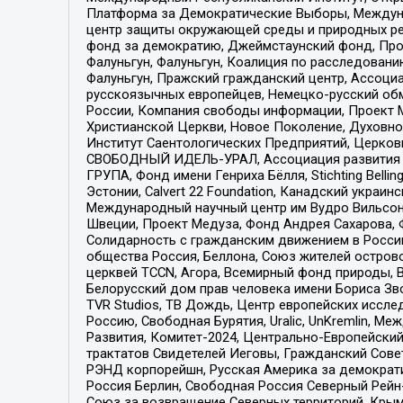
Платформа за Демократические Выборы, Междуна
центр защиты окружающей среды и природных ресу
фонд за демократию, Джеймстаунский фонд, Прож
Фалуньгун, Фалуньгун, Коалиция по расследован
Фалуньгун, Пражский гражданский центр, Ассоци
русскоязычных европейцев, Немецко-русский об
России, Компания свободы информации, Проект М
Христианской Церкви, Новое Поколение, Духовн
Институт Саентологических Предприятий, Церков
СВОБОДНЫЙ ИДЕЛЬ-УРАЛ, Ассоциация развития ж
ГРУПА, Фонд имени Генриха Бёлля, Stichting Bellin
Эстонии, Calvert 22 Foundation, Канадский укра
Международный научный центр им Вудро Вильсона
Швеции, Проект Медуза, Фонд Андрея Сахарова, Ф
Солидарность с гражданским движением в России 
общества Россия, Беллона, Союз жителей острово
церквей TCCN, Агора, Всемирный фонд природы, B
Белорусский дом прав человека имени Бориса Зво
TVR Studios, ТВ Дождь, Центр европейских иссл
Россию, Свободная Бурятия, Uralic, UnKremlin, 
Развития, Комитет-2024, Центрально-Европейски
трактатов Свидетелей Иеговы, Гражданский Совет
РЭНД корпорейшн, Русская Америка за демократи
Россия Берлин, Свободная Россия Северный Рейн-В
Союз за возвращение Северных территорий, Крымско