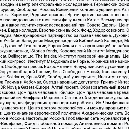
родный центр электоральных исследований, Германский фонд
рсов, Свободная Россия, Всемирный конгресс украинцев, Атла
ект Хармони, Родники дракона, Врачи против насильственного
ию преследования в отношении Фалуньгун в Китае, Всемирная о
ация школ политических исследований при Совете Европы, Цен
мен, Бард колледж, Европейский выбор, Фонд Ходорковского,
едиа, Международное партнерство за права человека, Духовно
ое Учебное Заведение Международный Библейский Колледж, М
ь Духовной Технологии, Европейская сеть организаций по наб
урналистики, IStories fonds, Королевский Институт Между
gcat, Bellingcat Ltd, The Insider, Институт правовой инициатив
инский конгресс, Институт Макдональда-Лорье, Украинская нац
, Свободная пресса, Возрождение, Всеукраинский духовный цен
орум свободной России, Лига Свободных Наций, Transparеncy I
– Solidarus, КрымSOS, Свободный университет, Институт госу
в Тисима и Хабомаи, Съезд народных депутатов, Гринпис Инте
DR Novaja Gazeta-Europe, Алтай проект, Образовательный дом 
зскова, Дом прав человека Тбилиси, Дом прав человека Ерева
едований им Вилфрида Мартенса, Сетевое объединение журнали
Международная федерация транспортных рабочих, ИстЧам Финлан
й университет, Центр восточноевропейских и международных и
, Центр анализа европейской политики, Академическая сеть Во
ю в России, Настоящая Россия, Глобальная сеть журналистов
естфалия, Фонд глобальной помощи, Антивоенный комитет России,
татарский Ресурсный Центр, Глобальный союз IndustriALL, Russi