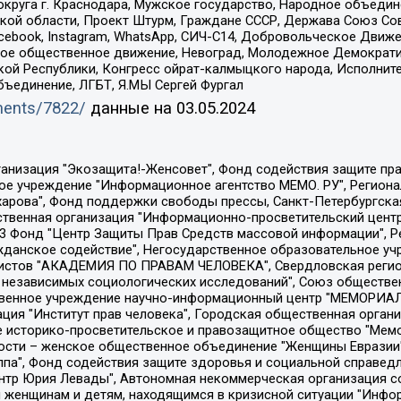
округа г. Краснодара, Мужское государство, Народное объедин
ой области, Проект Штурм, Граждане СССР, Держава Союз Сов
Facebook, Instagram, WhatsApp, СИЧ-С14, Добровольческое Движ
ское общественное движение, Невоград, Молодежное Демократ
ой Республики, Конгресс ойрат-калмыцкого народа, Исполнит
бъединение, ЛГБТ, Я.МЫ Сергей Фургал
uments/7822/
данные на
03.05.2024
Общество с ограниченной ответственностью "Радио Свободная Европа/Радио Свобода", Чешское информационное агентство "MEDIUM-ORIENT", Красноярская региональная общественная организация "Мы против СПИДа", Камалягин Денис Николаевич, Маркелов Сергей Евгеньевич, Пономарев Лев Александрович, Савицкая Людмила Алексеевна, Автономная некоммерческая организация "Центр по работе с проблемой насилия "НАСИЛИЮ.НЕТ", Межрегиональный профессиональный союз работников здравоохранения "Альянс врачей", Юридическое лицо, зарегистрированное в Латвийской Республике, SIA "Medusa Project" (регистрационный номер 40103797863, дата регистрации 10.06.2014), Некоммерческая организация "Фонд по борьбе с коррупцией", Автономная некоммерческая организация "Институт права и публичной политики", Баданин Роман Сергеевич, Гликин Максим Александрович, Железнова Мария Михайловна, Лукьянова Юлия Сергеевна, Маетная Елизавета Витальевна, Маняхин Петр Борисович, Чуракова Ольга Владимировна, Ярош Юлия Петровна, Юридическое лицо "The Insider SIA", зарегистрированное в Риге, Латвийская Республика (дата регистрации 26.06.2015), являющееся администратором доменного имени интернет-издания "The Insider SIA", https://theins.ru, Постернак Алексей Евгеньевич, Рубин Михаил Аркадьевич, Анин Роман Александрович, Юридическое лицо Istories fonds, зарегистрированное в Латвийской Республике (регистрационный номер 50008295751, дата регистрации 24.02.2020), Великовский Дмитрий Александрович, Долинина Ирина Николаевна, Мароховская Алеся Алексеевна, Шлейнов Роман Юрьевич, Шмагун Олеся Валентиновна, Общество с ограниченной ответственностью "Альтаир 2021", Общество с ограниченной ответственностью "Вега 2021", Общество с ограниченной ответственностью "Главный редактор 2021", Общество с ограниченной ответственностью "Ромашки монолит", Важенков Артем Валерьевич, Ивановская областная общественная организация "Центр гендерных исследований", Гурман Юрий Альбертович, Медиапроект "ОВД-Инфо", Егоров Владимир Владимирович, Жилинский Владимир Александрович, Общество с ограниченной ответственностью "ЗП", Иванова София Юрьевна, Карезина Инна Павловна, Кильтау Екатерина Викторовна, Петров Алексей Викторович, Пискунов Сергей Евгеньевич, Смирнов Сергей Сергеевич, Тихонов Михаил Сергеевич, Общество с ограниченной ответственностью "ЖУРНАЛИСТ-ИНОСТРАННЫЙ АГЕНТ", Арапова Галина Юрьевна, Вольтская Татьяна Анатольевна, Американская компания "Mason G.E.S. Anonymous Foundation" (США), являющаяся владельцем интернет-издания https://mnews.world/, Компания "Stichting Bellingcat", зарегистрированная в Нидерландах (дата регистрации 11.07.2018), Захаров Андрей Вячеславович, Клепиковская Екатерина Дмитриевна, Общество с ограниченной ответственностью "МЕМО", Перл Роман Александрович, Симонов Евгений Алексеевич, Соловьева Елена Анатольевна, Сотников Даниил Владимирович, Сурначева Елизавета Дмитриевна, Автономная некоммерческая организация по защите прав человека и информированию населения "Якутия – Наше Мнение", Общество с ограниченной ответственностью "Москоу диджитал медиа", с 26.01.2023 Общество с ограниченной ответственностью "Чайка Белые сады", Ветошкина Валерия Валерьевна, Заговора Максим Александрович, Межрегиональное общественное движение "Российская ЛГБТ - сеть", Оленичев Максим Владимирович, Павлов Иван Юрьевич, Скворцова Елена Сергеевна, Общество с ограниченной ответственностью "Как бы инагент", Кочетков Игорь Викторович, Общество с ограниченной ответственностью "Честные выборы", Еланчик Олег Александрович, Общество с ограниченной ответственностью "Нобелевский призыв", Гималова Регина Эмилевна, Григорьев Андрей Валерьевич, Григорьева Алина Александровна, Ассоциация по содействию защите прав призывников, альтернативнослужащих и военнослужащих "Правозащитная группа "Гражданин.Армия.Право", Хисамова Регина Фаритовна, Автономная некоммерческая организация по реализа