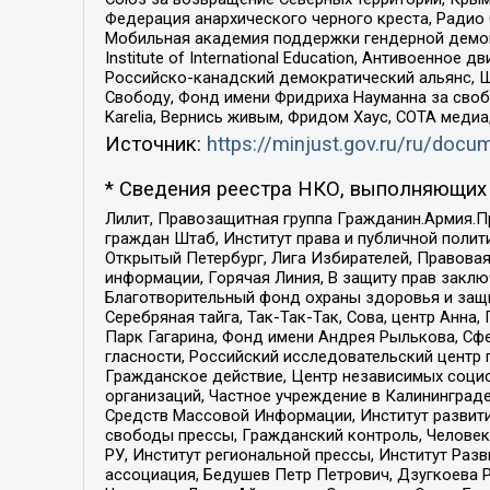
Федерация анархического черного креста, Радио
Мобильная академия поддержки гендерной демократи
Institute of International Education, Антивоенн
Российско-канадский демократический альянс, 
Свободу, Фонд имени Фридриха Науманна за свобо
Karelia, Вернись живым, Фридом Хаус, СОТА меди
Источник:
https://minjust.gov.ru/ru/doc
* Сведения реестра НКО, выполняющих 
Лилит, Правозащитная группа Гражданин.Армия.П
граждан Штаб, Институт права и публичной поли
Открытый Петербург, Лига Избирателей, Правова
информации, Горячая Линия, В защиту прав закл
Благотворительный фонд охраны здоровья и защи
Серебряная тайга, Так-Так-Так, Сова, центр Анн
Парк Гагарина, Фонд имени Андрея Рылькова, Сф
гласности, Российский исследовательский центр 
Гражданское действие, Центр независимых соци
организаций, Частное учреждение в Калининград
Средств Массовой Информации, Институт развити
свободы прессы, Гражданский контроль, Человек
РУ, Институт региональной прессы, Институт Ра
ассоциация, Бедушев Петр Петрович, Дзугкоева 