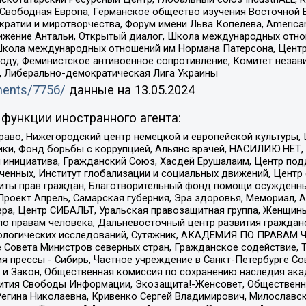
 Свободная Европа, Германское общество изучения Восточной 
и и миротворчества, Форум имени Льва Копелева, American Counci
ое движение Антальи, Открытый диалог, Школа международных отн
Школа международных отношений им Нормана Патерсона, Центр
ду, Феминистское антивоенное сопротивление, Комитет независ
а, Либерально-демократическая Лига Украины
uments/7756/
данные на
13.05.2024
функции иностранного агента:
раво, Нижегородский центр немецкой и европейской культуры,
тики, Фонд борьбы с коррупцией, Альянс врачей, НАСИЛИЮ.НЕТ,
я инициатива, Гражданский Союз, Хасдей Ерушалаим, Центр по
юченных, Институт глобализации и социальных движений, Цент
ты прав граждан, Благотворительный фонд помощи осужденным
а, Проект Апрель, Самарская губерния, Эра здоровья, Мемориал
ера, Центр СИБАЛЬТ, Уральская правозащитная группа, Женщины
по правам человека, Дальневосточный центр развития гражданс
ологических исследований, Сутяжник, АКАДЕМИЯ ПО ПРАВАМ Ч
е Совета Министров северных стран, Гражданское содействие,
я прессы - Сибирь, Частное учреждение в Санкт-Петербурге С
 и Закон, Общественная комиссия по сохранению наследия ак
звития Свободы Информации, Экозащита!-Женсовет, Общественн
Регина Николаевна, Кривенко Сергей Владимирович, Милославс