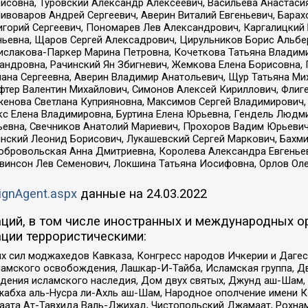
совна, Туровский Александр Алексеевич, Васильева Анастасия
Пивоваров Андрей Сергеевич, Аверин Виталий Евгеньевич, Бара
горий Сергеевич, Пономарев Лев Александрович, Каргалицкий 
ньевна, Щаров Сергей Алексадрович, Цирульников Борис Альбер
ислакова-Паркер Марина Петровна, Кочеткова Татьяна Владими
сандровна, Рачинский Ян Збигневич, Жемкова Елена Борисовна,
лана Сергеевна, Аверин Владимир Анатольевич, Щур Татьяна М
фтер Валентин Михайлович, Симонов Алексей Кириллович, Флиг
женова Светлана Куприяновна, Максимов Сергей Владимирович, 
кс Елена Владимировна, Буртина Елена Юрьевна, Гендель Людм
евна, Свечников Анатолий Мариевич, Прохоров Вадим Юрьевич
инский Леонид Борисович, Лукашевский Сергей Маркович, Бахм
Добровольская Анна Дмитриевна, Королева Александра Евгенье
евинсон Лев Семенович, Локшина Татьяна Иосифовна, Орлов Ол
ignAgent.aspx
данные на
24.03.2022
ций, в том числе иностранных и международных ор
ции террористическими:
ил моджахедов Кавказа, Конгресс народов Ичкерии и Дагеста
ламского освобождения, Лашкар-И-Тайба, Исламская группа, Дв
ения исламского наследия, Дом двух святых, Джунд аш-Шам, 
жабха аль-Нусра ли-Ахль аш-Шам, Народное ополчение имени К.
ата Ат-Тавхида Валь-Джихад, Чистопольский Джамаат, Рохнам