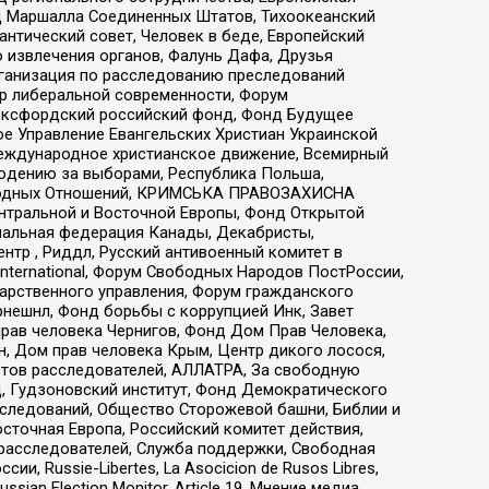
 Маршалла Соединенных Штатов, Тихоокеанский
нтический совет, Человек в беде, Европейский
 извлечения органов, Фалунь Дафа, Друзья
рганизация по расследованию преследований
тр либеральной современности, Форум
 Оксфордский российский фонд, Фонд Будущее
е Управление Евангельских Христиан Украинской
еждународное христианское движение, Всемирный
людению за выборами, Республика Польша,
народных Отношений, КРИМСЬКА ПРАВОЗАХИСНА
ы Центральной и Восточной Европы, Фонд Открытой
иональная федерация Канады, Декабристы,
тр , Риддл, Русский антивоенный комитет в
nternational, Форум Свободных Народов ПостРоссии,
дарственного управления, Форум гражданского
рнешнл, Фонд борьбы с коррупцией Инк, Завет
прав человека Чернигов, Фонд Дом Прав Человека,
н, Дом прав человека Крым, Центр дикого лосося,
стов расследователей, АЛЛАТРА, За свободную
д, Гудзоновский институт, Фонд Демократического
сследований, Общество Сторожевой башни, Библии и
сточная Европа, Российский комитет действия,
-расследователей, Служба поддержки, Свободная
 Russie-Libertes, La Asocicion de Rusos Libres,
an Election Monitor, Article 19, Мнение медиа,