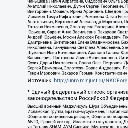
Чанышева Лилия Айратовна, Сидорович Ольга Бори
Анатолий Николаевич, Дугин Сергей Георгиевич, 
Викторович, Мошель Ирина Ароновна, Шведов Гри
Исламов Тимур Рифгатович, Романова Ольга Евге
Анатольевич, Верховский Александр Маркович, П
Татьяна Николаевна, Золотарева Екатерина Алек
Юрьевна, Саранг Анна Васильевна, Захарова Свет
Андрей Юрьевич, Мосин Алексей Геннадьевич, Ге
Дмитриевна, Вититинова Елена Владимировна, Ба
Николаевна, Ганнушкина Светлана Алексеевна, За
Шуманов Илья Вячеславович, Арапова Галина Юрь
Васильевич, Протасова Ирина Вячеславовна, Лит
Сухих Дарья Николаевна, Орлов Олег Петрович, 
Сергей Ефимович, Золотухин Борис Андреевич, Л
Генри Маркович, Захаров Герман Константинович
Источник:
http://unro.minjust.ru/NKOFore
* Единый федеральный список организа
законодательством Российской Федера
Высший военный Маджлисуль Шура Объединенных с
Исламская группа, Братья-мусульмане, Партия ис
Общество социальных реформ, Общество возрожд
АБТО, Правый сектор, Исламское государство, Д
уа Тагьаля SHAM, АУМ Синрике, Муджахеды джама