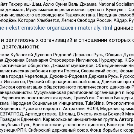
ят Тахрир аш-Шам, Ахлю Сунна Валь Джамаа, National Socialism
ий джамаат, Мусульманская религиозная группа п. Кушкуль г. 
ртия исламского возрождения Таджикистана, Народная самооб
олодёжь Которая Улыбается, Легион Свобода России, Айдар, Р
ie-i-ekstremistskie-organizacii-i-materialy.html
данные
и религиозных организаций в отношении которых 
 деятельности:
земли Кубанской Духовно Родовой Державы Русь, Община Духо
 Духовная Семинария Староверов-Инглингов, Нурджулар, К Бо
листическое общество, Джамаат мувахидов, Объединенный Вил
иалистическая рабочая партия России, Славянский союз, Форма
ива города Череповца, Духовно-Родовая Держава Русь, Русск
-Инглингов, Русский общенациональный союз, Движение против
 Омская организация общественного политического движения Р
йзрахманисты, Мусульманская религиозная организация п. Бо
краинская повстанческая армия, Тризуб им. Степана Бандеры, Бр
зма, Народная Социальная Инициатива, TulaSkins, Этнополитич
оренного Русского народа г. Астрахани, ВОЛЯ, Меджлис крымс
РЕВТАТПОД, Артподготовка, Штольц, В честь иконы Божией Мате
равды и Единения, Каракольская инициативная группа, Автогра
спублика Русь, Арестантское уголовное единство, Башкорт, Наци
окузнецк/РПК, Сибирский державный союз, Фонд борьбы с кор