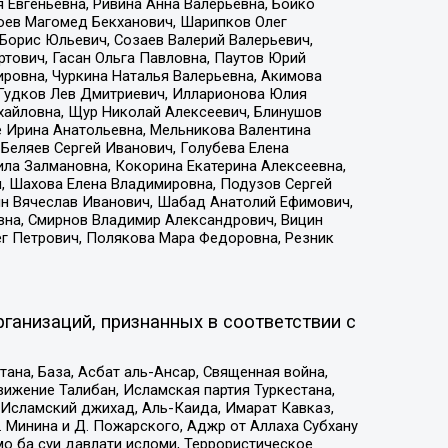
 Евгеньевна, Ривина Анна Валерьевна, Бойко
хоев Магомед Бекханович, Шарипков Олег
Борис Юльевич, Созаев Валерий Валерьевич,
тович, Гасан Ольга Павловна, Паутов Юрий
ровна, Чуркина Наталья Валерьевна, Акимова
 Гудков Лев Дмитриевич, Илларионова Юлия
ихайловна, Щур Николай Алексеевич, Блинушов
е Ирина Анатольевна, Мельникова Валентина
Беляев Сергей Иванович, Голубева Елена
ила Залмановна, Кокорина Екатерина Алексеевна,
, Шахова Елена Владимировна, Подузов Сергей
ин Вячеслав Иванович, Шабад Анатолий Ефимович,
вна, Смирнов Владимир Александрович, Вицин
ег Петрович, Полякова Мара Федоровна, Резник
ганизаций, признанных в соответствии с
на, База, Асбат аль-Ансар, Священная война,
ижение Талибан, Исламская партия Туркестана,
Исламский джихад, Аль-Каида, Имарат Кавказ,
 Минина и Д. Пожарского, Аджр от Аллаха Субхану
о ба суи давлати исломи, Террористическое