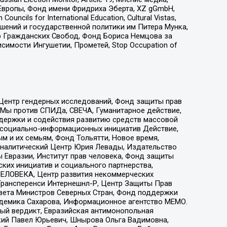
Европы, Фонд имени Фридриха Эберта, XZ gGmbH,
ls for International Education, Cultural Vistas,
ошений и государственной политики им Питера Мунка,
 Гражданских Свобод, Фонд Бориса Немцова за
имости Ингушетии, Прометей, Stop Occupation of
 Центр гендерных исследований, Фонд защиты прав
 Мы против СПИДа, СВЕЧА, Гуманитарное действие,
ддержки и содействия развитию средств массовой
р социально-информационных инициатив Действие,
 и их семьям, Фонд Тольятти, Новое время,
, Аналитический Центр Юрия Левады, Издательство
 Евразии, Институт прав человека, Фонд защиты
ких инициатив и социального партнерства,
ЕЛОВЕКА, Центр развития некоммерческих
 Трансперенси Интернешнл-Р, Центр Защиты Прав
овета Министров Северных Стран, Фонд поддержки
адемика Сахарова, Информационное агентство МЕМО.
ый вердикт, Евразийская антимонопольная
кий Павел Юрьевич, Шнырова Ольга Вадимовна,