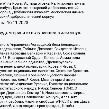
/White Power, Артподготовка, Религиозная группа
Оренбург, Крымско-татарский добровольческий
орона, Дуббайский джамаат, московская ячейка,
усский добровольческий корпус
 на
16.11.2023
судом принято вступившее в законную
вного Управления Асгардской Веси Беловодья,
годержавию, Таблиги Джамаат, Свидетели Иеговы,
айат Кабарды, Балкарии и Карачая, Союз славян,
т-18, Благородный Орден Дьявола, Армия воли
ое национальное единство, Древнерусской
 нелегальной иммиграции, Кровь и Честь, О
усское национальное единство, Северное Братство,
ровский, Община Коренного Русского народа
атство, Белый Крест, Misanthropic division,
еское объединение Русские, Русское национальное
котатарского народа, Рубеж Севера, ТОЙС, О
ри Державная, Сектор 16, Независимость, Фирма,
д Крю, Союз Славянских Сил Руси, Алля-Аят,
я и свобода, Нация и свобода, W.H.С., Фалунь Дафа,
рупцией, Фонд защиты прав граждан, Штабы