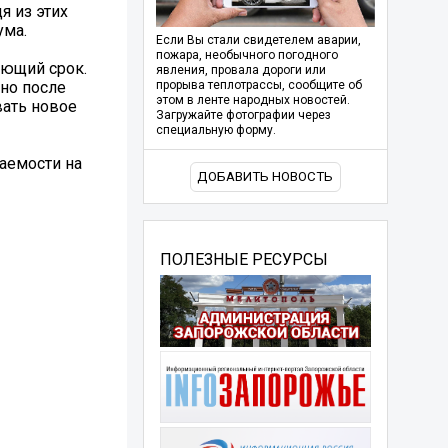
я из этих
ума.
Если Вы стали свидетелем аварии,
пожара, необычного погодного
ующий срок.
явления, провала дороги или
но после
прорыва теплотрассы, сообщите об
этом в ленте народных новостей.
вать новое
Загружайте фотографии через
специальную форму.
аемости на
ДОБАВИТЬ НОВОСТЬ
ПОЛЕЗНЫЕ РЕСУРСЫ