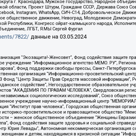
округа г. Краснодара, Мужское государство, Народное объедин
ой области, Проект Штурм, Граждане СССР, Держава Союз Сов
Facebook, Instagram, WhatsApp, СИЧ-С14, Добровольческое Движ
ское общественное движение, Невоград, Молодежное Демократ
ой Республики, Конгресс ойрат-калмыцкого народа, Исполнит
бъединение, ЛГБТ, Я.МЫ Сергей Фургал
uments/7822/
данные на
03.05.2024
Общество с ограниченной ответственностью "Радио Свободная Европа/Радио Свобода", Чешское информационное агентство "MEDIUM-ORIENT", Красноярская региональная общественная организация "Мы против СПИДа", Камалягин Денис Николаевич, Маркелов Сергей Евгеньевич, Пономарев Лев Александрович, Савицкая Людмила Алексеевна, Автономная некоммерческая организация "Центр по работе с проблемой насилия "НАСИЛИЮ.НЕТ", Межрегиональный профессиональный союз работников здравоохранения "Альянс врачей", Юридическое лицо, зарегистрированное в Латвийской Республике, SIA "Medusa Project" (регистрационный номер 40103797863, дата регистрации 10.06.2014), Некоммерческая организация "Фонд по борьбе с коррупцией", Автономная некоммерческая организация "Институт права и публичной политики", Баданин Роман Сергеевич, Гликин Максим Александрович, Железнова Мария Михайловна, Лукьянова Юлия Сергеевна, Маетная Елизавета Витальевна, Маняхин Петр Борисович, Чуракова Ольга Владимировна, Ярош Юлия Петровна, Юридическое лицо "The Insider SIA", зарегистрированное в Риге, Латвийская Республика (дата регистрации 26.06.2015), являющееся администратором доменного имени интернет-издания "The Insider SIA", https://theins.ru, Постернак Алексей Евгеньевич, Рубин Михаил Аркадьевич, Анин Роман Александрович, Юридическое лицо Istories fonds, зарегистрированное в Латвийской Республике (регистрационный номер 50008295751, дата регистрации 24.02.2020), Великовский Дмитрий Александрович, Долинина Ирина Николаевна, Мароховская Алеся Алексеевна, Шлейнов Роман Юрьевич, Шмагун Олеся Валентиновна, Общество с ограниченной ответственностью "Альтаир 2021", Общество с ограниченной ответственностью "Вега 2021", Общество с ограниченной ответственностью "Главный редактор 2021", Общество с ограниченной ответственностью "Ромашки монолит", Важенков Артем Валерьевич, Ивановская областная общественная организация "Центр гендерных исследований", Гурман Юрий Альбертович, Медиапроект "ОВД-Инфо", Егоров Владимир Владимирович, Жилинский Владимир Александрович, Общество с ограниченной ответственностью "ЗП", Иванова София Юрьевна, Карезина Инна Павловна, Кильтау Екатерина Викторовна, Петров Алексей Викторович, Пискунов Сергей Евгеньевич, Смирнов Сергей Сергеевич, Тихонов Михаил Сергеевич, Общество с ограниченной ответственностью "ЖУРНАЛИСТ-ИНОСТРАННЫЙ АГЕНТ", Арапова Галина Юрьевна, Вольтская Татьяна Анатольевна, Американская компания "Mason G.E.S. Anonymous Foundation" (США), являющаяся владельцем интернет-издания https://mnews.world/, Компания "Stichting Bellingcat", зарегистрированная в Нидерландах (дата регистрации 11.07.2018), Захаров Андрей Вячеславович, Клепиковская Екатерина Дмитриевна, Общество с ограниченной ответственностью "МЕМО", Перл Роман Александрович, Симонов Евгений Алексеевич, Соловьева Елена Анатольевна, Сотников Даниил Владимирович, Сурначева Елизавета Дмитриевна, Автономная некоммерческая организация по защите прав человека и информированию населения "Якутия – Наше Мнение", Общество с ограниченной ответственностью "Москоу диджитал медиа", с 26.01.2023 Общество с ограниченной ответственностью "Чайка Белые сады", Ветошкина Валерия Валерьевна, Заговора Максим Александрович, Межрегиональное общественное движение "Российская ЛГБТ - сеть", Оленичев Максим Владимирович, Павлов Иван Юрьевич, Скворцова Елена Сергеевна, Общество с ограниченной ответственностью "Как бы инагент", Кочетков Игорь Викторович, Общество с ограниченной ответственностью "Честные выборы", Еланчик Олег Александрович, Общество с ограниченной ответственностью "Нобелевский призыв", Гималова Регина Эмилевна, Григорьев Андрей Валерьевич, Григорьева Алина Александровна, Ассоциация по содействию защите прав призывников, альтернативнослужащих и военнослужащих "Правозащитная группа "Гражданин.Армия.Право", Хисамова Регина Фаритовна, Автономная некоммерческая организация по реализа