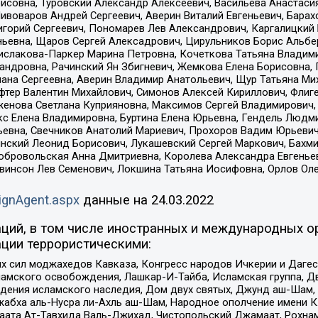
совна, Туровский Александр Алексеевич, Васильева Анастасия
Пивоваров Андрей Сергеевич, Аверин Виталий Евгеньевич, Бара
горий Сергеевич, Пономарев Лев Александрович, Каргалицкий 
ньевна, Щаров Сергей Алексадрович, Цирульников Борис Альбер
ислакова-Паркер Марина Петровна, Кочеткова Татьяна Владими
сандровна, Рачинский Ян Збигневич, Жемкова Елена Борисовна,
лана Сергеевна, Аверин Владимир Анатольевич, Щур Татьяна М
фтер Валентин Михайлович, Симонов Алексей Кириллович, Флиг
женова Светлана Куприяновна, Максимов Сергей Владимирович, 
кс Елена Владимировна, Буртина Елена Юрьевна, Гендель Людм
евна, Свечников Анатолий Мариевич, Прохоров Вадим Юрьевич
инский Леонид Борисович, Лукашевский Сергей Маркович, Бахм
Добровольская Анна Дмитриевна, Королева Александра Евгенье
евинсон Лев Семенович, Локшина Татьяна Иосифовна, Орлов Ол
ignAgent.aspx
данные на
24.03.2022
ций, в том числе иностранных и международных ор
ции террористическими:
ил моджахедов Кавказа, Конгресс народов Ичкерии и Дагеста
ламского освобождения, Лашкар-И-Тайба, Исламская группа, Дв
ения исламского наследия, Дом двух святых, Джунд аш-Шам, 
жабха аль-Нусра ли-Ахль аш-Шам, Народное ополчение имени К.
ата Ат-Тавхида Валь-Джихад, Чистопольский Джамаат, Рохнам