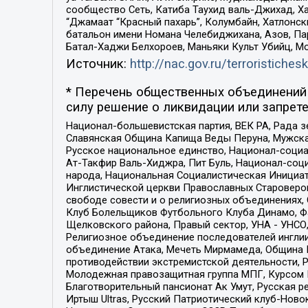
сообщество Сеть, Катиба Таухид валь-Джихад, Хай
“Джамаат “Красный пахарь”, Колумбайн, Хатлонск
батальон имени Номана Челебиджихана, Азов, Па
Батал-Хаджи Белхороев, Маньяки Культ Убийц, М
Источник:
http://nac.gov.ru/terroristichesk
* Перечень общественных объединений 
силу решение о ликвидации или запрете
Национал-большевистская партия, ВЕК РА, Рада 
Славянская Община Капища Веды Перуна, Мужская
Русское национальное единство, Национал-социа
Ат-Такфир Валь-Хиджра, Пит Буль, Национал-соц
народа, Национальная Социалистическая Инициат
Инглистической церкви Православных Староверов
свободе совести и о религиозных объединениях,
Клуб Болельщиков Футбольного Клуба Динамо, Фа
Щелковского района, Правый сектор, УНА - УНСО, У
Религиозное объединение последователей инглии
объединение Атака, Мечеть Мирмамеда, Община К
противодействии экстремистской деятельности, 
Молодежная правозащитная группа МПГ, Курсом П
Благотворительный пансионат Ак Умут, Русская ре
Иртыш Ultras, Русский Патриотический клуб-Нов