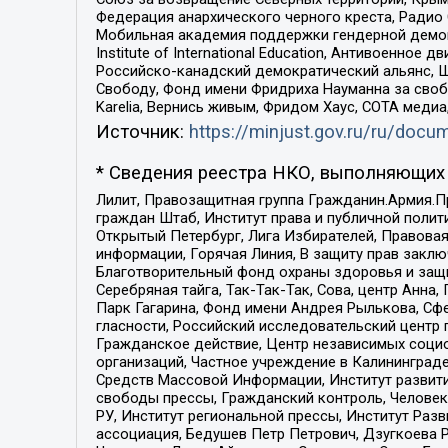
Федерация анархического черного креста, Радио
Мобильная академия поддержки гендерной демократи
Institute of International Education, Антивоенн
Российско-канадский демократический альянс, 
Свободу, Фонд имени Фридриха Науманна за свобо
Karelia, Вернись живым, Фридом Хаус, СОТА меди
Источник:
https://minjust.gov.ru/ru/doc
* Сведения реестра НКО, выполняющих 
Лилит, Правозащитная группа Гражданин.Армия.П
граждан Штаб, Институт права и публичной поли
Открытый Петербург, Лига Избирателей, Правова
информации, Горячая Линия, В защиту прав закл
Благотворительный фонд охраны здоровья и защи
Серебряная тайга, Так-Так-Так, Сова, центр Анн
Парк Гагарина, Фонд имени Андрея Рылькова, Сф
гласности, Российский исследовательский центр 
Гражданское действие, Центр независимых соци
организаций, Частное учреждение в Калининград
Средств Массовой Информации, Институт развити
свободы прессы, Гражданский контроль, Человек
РУ, Институт региональной прессы, Институт Ра
ассоциация, Бедушев Петр Петрович, Дзугкоева 