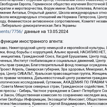
 Свободная Европа, Германское общество изучения Восточной 
и и миротворчества, Форум имени Льва Копелева, American Counci
ое движение Антальи, Открытый диалог, Школа международных отн
Школа международных отношений им Нормана Патерсона, Центр
ду, Феминистское антивоенное сопротивление, Комитет независ
а, Либерально-демократическая Лига Украины
uments/7756/
данные на
13.05.2024
функции иностранного агента:
раво, Нижегородский центр немецкой и европейской культуры,
тики, Фонд борьбы с коррупцией, Альянс врачей, НАСИЛИЮ.НЕТ,
я инициатива, Гражданский Союз, Хасдей Ерушалаим, Центр по
юченных, Институт глобализации и социальных движений, Цент
ты прав граждан, Благотворительный фонд помощи осужденным
а, Проект Апрель, Самарская губерния, Эра здоровья, Мемориал
ера, Центр СИБАЛЬТ, Уральская правозащитная группа, Женщины
по правам человека, Дальневосточный центр развития гражданс
ологических исследований, Сутяжник, АКАДЕМИЯ ПО ПРАВАМ Ч
е Совета Министров северных стран, Гражданское содействие,
я прессы - Сибирь, Частное учреждение в Санкт-Петербурге С
 и Закон, Общественная комиссия по сохранению наследия ак
звития Свободы Информации, Экозащита!-Женсовет, Общественн
Регина Николаевна, Кривенко Сергей Владимирович, Милославс