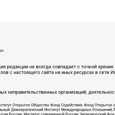
u»
я редакции не всегда совпадает с точкой зрения 
ов с настоящего сайта на иных ресурсах в сети И
ых неправительственных организаций, деятельнос
ститут Открытое Общество Фонд Содействия, Фонд Открытое 
альный Демократический Институт Международных Отношений,
тая Россия, Институт современной России, Черноморский фонд