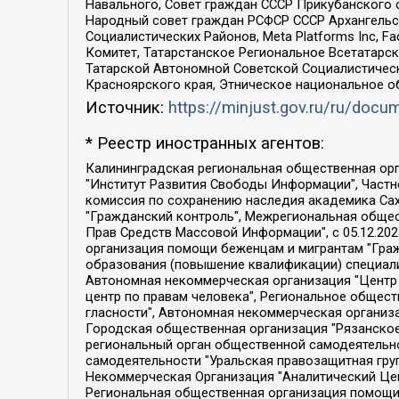
Навального, Совет граждан СССР Прикубанского 
Народный совет граждан РСФСР СССР Архангельск
Социалистических Районов, Meta Platforms Inc, 
Комитет, Татарстанское Региональное Всетатар
Татарской Автономной Советской Социалистическ
Красноярского края, Этническое национальное о
Источник:
https://minjust.gov.ru/ru/doc
* Реестр иностранных агентов:
Калининградская региональная общественная организация "Экозащита!-Женсовет", Фонд содействия защите прав и свобод граждан "Общественный вердикт", Фонд "Институт Развития Свободы Информации", Частное учреждение "Информационное агентство МЕМО. РУ", Региональная общественная организация "Общественная комиссия по сохранению наследия академика Сахарова", Фонд поддержки свободы прессы, Санкт-Петербургская общественная правозащитная организация "Гражданский контроль", Межрегиональная общественная организация "Информационно-просветительский центр "Мемориал", Региональный Фонд "Центр Защиты Прав Средств Массовой Информации", с 05.12.2023 Фонд "Центр Защиты Прав Средств массовой информации", Региональная общественная благотворительная организация помощи беженцам и мигрантам "Гражданское содействие", Негосударственное образовательное учреждение дополнительного профессионального образования (повышение квалификации) специалистов "АКАДЕМИЯ ПО ПРАВАМ ЧЕЛОВЕКА", Свердловская региональная общественная организация "Сутяжник", Автономная некоммерческая организация "Центр независимых социологических исследований", Союз общественных объединений "Российский исследовательский центр по правам человека", Региональное общественное учреждение научно-информационный центр "МЕМОРИАЛ", Некоммерческая организация "Фонд защиты гласности", Автономная некоммерческая организация "Институт прав человека", Городская общественная организация "Екатеринбургское общество "МЕМОРИАЛ", Городская общественная организация "Рязанское историко-просветительское и правозащитное общество "Мемориал" (Рязанский Мемориал), Челябинский региональный орган общественной самодеятельности – женское общественное объединение "Женщины Евразии", Челябинский региональный орган общественной самодеятельности "Уральская правозащитная группа", Фонд содействия защите здоровья и социальной справедливости имени Андрея Рылькова, Автономная Некоммерческая Организация "Аналитический Центр Юрия Левады", Автономная некоммерческая организация социальной поддержки населения "Проект Апрель", Региональная общественная организация помощи женщинам и детям, находящимся в кризисной ситуации "Информационно-методический центр "Анна", Фонд содействия развитию массовых коммуникаций и правовому просвещению "Так-так-Так", Фонд содействия устойчивому развитию "Серебряная тайга", Свердловский региональный общественный фонд социальных проектов "Новое время", "Idel.Реалии", Кавказ.Реалии, Крым.Реалии, Телеканал Настоящее Время, Татаро-башкирская служба Радио Свобода (Azatliq Radiosi), Радио Свободная Европа/Радио Свобода (PCE/PC), "Сибирь.Реалии", "Фактограф", Благотворительный фонд помощи осужденным и их семьям, Автономная некоммерческая организация "Институт глобализации и социальных движений", Фонд "В защиту прав заключенных", Частное учреждение "Центр поддержки и содействия развитию средств массовой информации", Пензенский региональный общественный благотворительный фонд "Гражданский союз", "Север.Реалии", Некоммерческая организация Фонд "Правовая инициатива", 