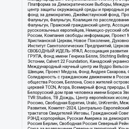
Платформа за Демократические Выборы, Междуна
центр защиты окружающей среды и природных ресу
фонд за демократию, Джеймстаунский фонд, Прож
Фалуньгун, Фалуньгун, Коалиция по расследован
Фалуньгун, Пражский гражданский центр, Ассоци
русскоязычных европейцев, Немецко-русский об
России, Компания свободы информации, Проект М
Христианской Церкви, Новое Поколение, Духовн
Институт Саентологических Предприятий, Церков
СВОБОДНЫЙ ИДЕЛЬ-УРАЛ, Ассоциация развития ж
ГРУПА, Фонд имени Генриха Бёлля, Stichting Bellin
Эстонии, Calvert 22 Foundation, Канадский укра
Международный научный центр им Вудро Вильсона
Швеции, Проект Медуза, Фонд Андрея Сахарова, Ф
Солидарность с гражданским движением в России 
общества Россия, Беллона, Союз жителей острово
церквей TCCN, Агора, Всемирный фонд природы, B
Белорусский дом прав человека имени Бориса Зво
TVR Studios, ТВ Дождь, Центр европейских иссл
Россию, Свободная Бурятия, Uralic, UnKremlin, 
Развития, Комитет-2024, Центрально-Европейски
трактатов Свидетелей Иеговы, Гражданский Совет
РЭНД корпорейшн, Русская Америка за демократи
Россия Берлин, Свободная Россия Северный Рейн-В
Союз за возвращение Северных территорий, Крымско