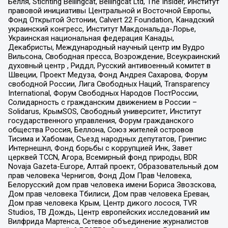
Бёлля, Stichting Bellingcat, Bellingcat Ltd, The Insider, Институт
правовой инициативы Центральной и Восточной Европы,
Фонд Открытой Эстонии, Calvert 22 Foundation, Канадский
украинский конгресс, Институт Макдональда-Лорье,
Украинская национальная федерация Канады,
Декабристы, Международный научный центр им Вудро
Вильсона, Свободная пресса, Возрождение, Всеукраинский
духовный центр , Риддл, Русский антивоенный комитет в
Швеции, Проект Медуза, Фонд Андрея Сахарова, Форум
свободной России, Лига Свободных Наций, Transparеncy
International, Форум Свободных Народов ПостРоссии,
Солидарность с гражданским движением в России –
Solidarus, КрымSOS, Свободный университет, Институт
государственного управления, Форум гражданского
общества Россия, Беллона, Союз жителей островов
Тисима и Хабомаи, Съезд народных депутатов, Гринпис
Интернешнл, Фонд борьбы с коррупцией Инк, Завет
церквей TCCN, Агора, Всемирный фонд природы, BDR
Novaja Gazeta-Europe, Алтай проект, Образовательный дом
прав человека Чернигов, Фонд Дом Прав Человека,
Белорусский дом прав человека имени Бориса Звозскова,
Дом прав человека Тбилиси, Дом прав человека Ереван,
Дом прав человека Крым, Центр дикого лосося, TVR
Studios, ТВ Дождь, Центр европейских исследований им
Вилфрида Мартенса, Сетевое объединение журналистов