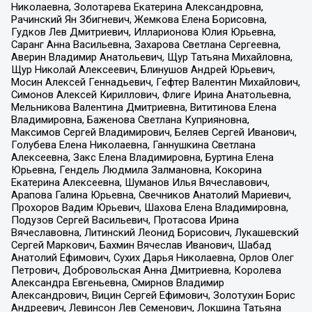
Николаевна, Золотарева Екатерина Александровна,
Рачинский Ян Збигневич, Жемкова Елена Борисовна,
Гудков Лев Дмитриевич, Илларионова Юлия Юрьевна,
Саранг Анна Васильевна, Захарова Светлана Сергеевна,
Аверин Владимир Анатольевич, Щур Татьяна Михайловна,
Щур Николай Алексеевич, Блинушов Андрей Юрьевич,
Мосин Алексей Геннадьевич, Гефтер Валентин Михайлович,
Симонов Алексей Кириллович, Флиге Ирина Анатольевна,
Мельникова Валентина Дмитриевна, Вититинова Елена
Владимировна, Баженова Светлана Куприяновна,
Максимов Сергей Владимирович, Беляев Сергей Иванович,
Голубева Елена Николаевна, Ганнушкина Светлана
Алексеевна, Закс Елена Владимировна, Буртина Елена
Юрьевна, Гендель Людмила Залмановна, Кокорина
Екатерина Алексеевна, Шуманов Илья Вячеславович,
Арапова Галина Юрьевна, Свечников Анатолий Мариевич,
Прохоров Вадим Юрьевич, Шахова Елена Владимировна,
Подузов Сергей Васильевич, Протасова Ирина
Вячеславовна, Литинский Леонид Борисович, Лукашевский
Сергей Маркович, Бахмин Вячеслав Иванович, Шабад
Анатолий Ефимович, Сухих Дарья Николаевна, Орлов Олег
Петрович, Добровольская Анна Дмитриевна, Королева
Александра Евгеньевна, Смирнов Владимир
Александрович, Вицин Сергей Ефимович, Золотухин Борис
Андреевич, Левинсон Лев Семенович, Локшина Татьяна