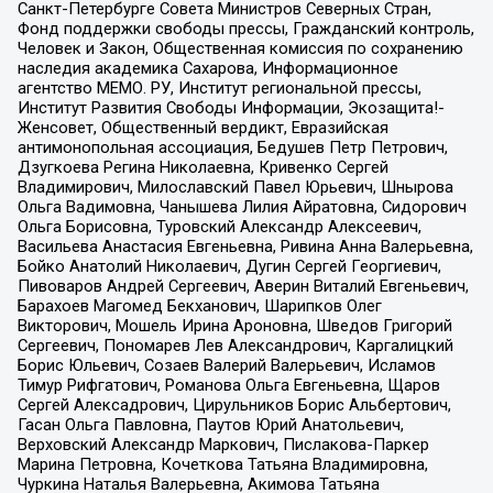
Санкт-Петербурге Совета Министров Северных Стран,
Фонд поддержки свободы прессы, Гражданский контроль,
Человек и Закон, Общественная комиссия по сохранению
наследия академика Сахарова, Информационное
агентство МЕМО. РУ, Институт региональной прессы,
Институт Развития Свободы Информации, Экозащита!-
Женсовет, Общественный вердикт, Евразийская
антимонопольная ассоциация, Бедушев Петр Петрович,
Дзугкоева Регина Николаевна, Кривенко Сергей
Владимирович, Милославский Павел Юрьевич, Шнырова
Ольга Вадимовна, Чанышева Лилия Айратовна, Сидорович
Ольга Борисовна, Туровский Александр Алексеевич,
Васильева Анастасия Евгеньевна, Ривина Анна Валерьевна,
Бойко Анатолий Николаевич, Дугин Сергей Георгиевич,
Пивоваров Андрей Сергеевич, Аверин Виталий Евгеньевич,
Барахоев Магомед Бекханович, Шарипков Олег
Викторович, Мошель Ирина Ароновна, Шведов Григорий
Сергеевич, Пономарев Лев Александрович, Каргалицкий
Борис Юльевич, Созаев Валерий Валерьевич, Исламов
Тимур Рифгатович, Романова Ольга Евгеньевна, Щаров
Сергей Алексадрович, Цирульников Борис Альбертович,
Гасан Ольга Павловна, Паутов Юрий Анатольевич,
Верховский Александр Маркович, Пислакова-Паркер
Марина Петровна, Кочеткова Татьяна Владимировна,
Чуркина Наталья Валерьевна, Акимова Татьяна