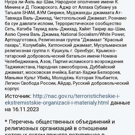
Нусра ли-Ахль аш-Шам, Народное ополчение имени К.
Минина и Д. Пожарского, Аджр от Аллаха Субхану уа
Тагьаля SHAM, АУМ Синрике, Муджахеды джамаата Ат-
Тавхида Валь-Джихад, Чистопольский Джамаат, Рохнамо
ба суи давлати исломи, Террористическое сообщество
Сеть, Катиба Таухид валь-Джихад, Хайят Тахрир аш-Шам,
Ахлю Сунна Валь Джамаа, National Socialism/White Power,
Артподготовка, Религиозная группа “Джамаат “Красный
пахарь”, Колумбайн, Хатлонский джамаат, Мусульманская
религиозная группа п. Кушкуль г. Оренбург, Крымско-
татарский добровольческий батальон имени Номана
Челебиджихана, Азов, Партия исламского возрождения
Таджикистана, Народная самооборона, Дуббайский
джамаат, московская ячейка, Батал-Хаджи Белхороев,
Маньяки Культ Убийц, Молодёжь Которая Улыбается,
Легион Свобода России, Айдар, Русский добровольческий
корпус
Источник:
http://nac.gov.ru/terroristicheskie-i-
ekstremistskie-organizacii-i-materialy.html
данные
на
16.11.2023
* Перечень общественных объединений и
религиозных организаций в отношении
которых судом принято вступившее в