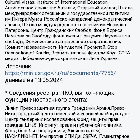
Cultural Vistas, Institute of International Education,
Антивоенное движение Антальи, Открытый диалог, Школа
международных отношений и государственной политики
им Питера Мунка, Российско-канадский демократический
альянс, Школа международных отношений им Нормана
Патерсона, Центр Гражданских Свобод, Фонд Бориса
Немцова за Свободу, Фонд имени Фридриха Науманна за
свободу, Феминистское антивоенное сопротивление,
Комитет независимости Ингушетии, Прометей, Stop
Occupation of Karelia, Вернись живым, Фридом Хаус, СОТА
медиа, Либерально-демократическая Лига Украины
Источник:
https://minjust.gov.ru/ru/documents/7756/
данные на
13.05.2024
* Сведения реестра НКО, выполняющих
функции иностранного агента:
Лилит, Правозащитная группа Гражданин.Армия.Право,
Нижегородский центр немецкой и европейской культуры,
Центр гендерных исследований, Фонд защиты прав
граждан Штаб, Институт права и публичной политики,
Фонд борьбы с коррупцией, Альянс врачей,
НАСИЛИЮ.НЕТ, Мы против СПИДа, СВЕЧА, Гуманитарное