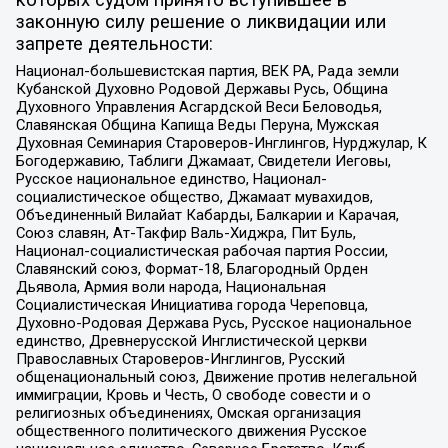
законную силу решение о ликвидации или
запрете деятельности:
Национал-большевистская партия, ВЕК РА, Рада земли
Кубанской Духовно Родовой Державы Русь, Община
Духовного Управления Асгардской Веси Беловодья,
Славянская Община Капища Веды Перуна, Мужская
Духовная Семинария Староверов-Инглингов, Нурджулар, К
Богодержавию, Таблиги Джамаат, Свидетели Иеговы,
Русское национальное единство, Национал-
социалистическое общество, Джамаат мувахидов,
Объединенный Вилайат Кабарды, Балкарии и Карачая,
Союз славян, Ат-Такфир Валь-Хиджра, Пит Буль,
Национал-социалистическая рабочая партия России,
Славянский союз, Формат-18, Благородный Орден
Дьявола, Армия воли народа, Национальная
Социалистическая Инициатива города Череповца,
Духовно-Родовая Держава Русь, Русское национальное
единство, Древнерусской Инглистической церкви
Православных Староверов-Инглингов, Русский
общенациональный союз, Движение против нелегальной
иммиграции, Кровь и Честь, О свободе совести и о
религиозных объединениях, Омская организация
общественного политического движения Русское