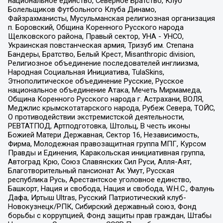
национальное единство, Северное Братство, Клуб
Болельщиков Футбольного Клуба Динамо,
Файзрахманисты, Мусульманская религиозная организация
п. Боровский, Община Коренного Русского народа
Щелковского района, Правый сектор, УНА - УНСО,
Украинская повстанческая армия, Тризуб им. Степана
Бандеры, Братство, Белый Крест, Misanthropic division,
Религиозное объединение последователей инглиизма,
Народная Социальная Инициатива, TulaSkins,
Этнополитическое объединение Русские, Русское
национальное объединение Атака, Мечеть Мирмамеда,
Община Коренного Русского народа г. Астрахани, ВОЛЯ,
Меджлис крымскотатарского народа, Рубеж Севера, ТОЙС,
О противодействии экстремистской деятельности,
РЕВТАТПОД, Артподготовка, Штольц, В честь иконы
Божией Матери Державная, Сектор 16, Независимость,
Фирма, Молодежная правозащитная группа МПГ, Курсом
Правды и Единения, Каракольская инициативная группа,
Автоград Крю, Союз Славянских Сил Руси, Алля-Аят,
Благотворительный пансионат Ак Умут, Русская
республика Русь, Арестантское уголовное единство,
Башкорт, Нация и свобода, Нация и свобода, W.H.С., Фалунь
Дафа, Иртыш Ultras, Русский Патриотический клуб-
Новокузнецк/РПК, Сибирский державный союз, Фонд
борьбы с коррупцией, Фонд защиты прав граждан, Штабы