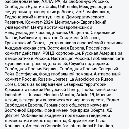
расследователей, АЛЛАТРА, За свободную Россию,
Свободная Бурятия, Uralic, UnKremlin, Международная
федерация транспортных рабочих, ИстЧам Финланд,
Гудзоновский институт, Фонд Демократического
Развития, Комитет-2024, Центрально-Европейский
университет, Центр восточноевропейских и
международных исследований, Общество Сторожевой
башни, Библии и трактатов Свидетелей Иеговы,
Гражданский Совет, Центр анализа европейской политики,
Академическая сеть Восточная Европа, Российский
комитет действия, РЭНД корпорейшн, Русская Америка за
демократию в России, Настоящая Россия, Глобальная сеть
журналистов-расследователей, Служба поддержки,
Свободная Россия Берлин, Свободная Россия Северный
Рейн-Вестфалия, Фонд глобальной помощи, Антивоенный
комитет России, Russie-Libertes, La Asocicion de Rusos
Libres, Союз за возвращение Северных территорий,
Крымскотатарский Ресурсный Центр, Глобальный союз
IndustriALL, Russian Election Monitor, Article 19, Мнение
медиа, Федерация анархического черного креста, Радио
Свободная Европа, Германское общество изучения
Восточной Европы, Фонд имени Фридриха Эберта, XZ
gGmbH, Мобильная академия поддержки гендерной
демократии и миротворчества, Форум имени Льва
Копелева, American Councils for International Education,