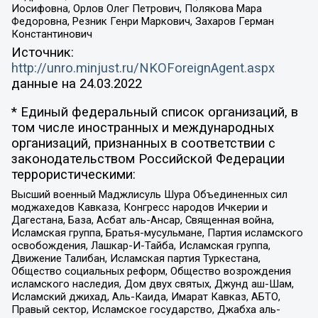
Иосифовна, Орлов Олег Петрович, Полякова Мара
Федоровна, Резник Генри Маркович, Захаров Герман
Константинович
Источник:
http://unro.minjust.ru/NKOForeignAgent.aspx
данные на
24.03.2022
* Единый федеральный список организаций, в
том числе иностранных и международных
организаций, признанных в соответствии с
законодательством Российской Федерации
террористическими:
Высший военный Маджлисуль Шура Объединенных сил
моджахедов Кавказа, Конгресс народов Ичкерии и
Дагестана, База, Асбат аль-Ансар, Священная война,
Исламская группа, Братья-мусульмане, Партия исламского
освобождения, Лашкар-И-Тайба, Исламская группа,
Движение Талибан, Исламская партия Туркестана,
Общество социальных реформ, Общество возрождения
исламского наследия, Дом двух святых, Джунд аш-Шам,
Исламский джихад, Аль-Каида, Имарат Кавказ, АБТО,
Правый сектор, Исламское государство, Джабха аль-