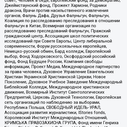
совет, Человек в беде, Европейский фонд за демократию,
Джеймстаунский фонд, Прожект Хармони, Родники
дракона, Врачи против насильственного извлечения
органов, Фалунь Дафа, Друзья Фалуньгун, Фалуньгун,
Коалиция по расследованию преследования в отношении
Фалуньгун в Китае, Всемирная организация по
расследованию преследований Фалуньгун, Пражский
гражданский центр, Ассоциация школ политических
исследований при Совете Европы, Центр либеральной
современности, Форум русскоязычных европейцев,
Немецко-русский обмен, Бард колледж, Европейский
выбор, Фонд Ходорковского, Оксфордский российский
фонд, Фонд Будущее России, Компания свободы
информации, Проект Медиа, Международное партнерство
за права человека, Духовное Управление Евангельских
Христиан Украинской Христианской Церкви, Новое
Поколение, Духовное Учебное Заведение Международный
Библейский Колледж, Международное христианское
движение, Всемирный Институт Саентологических
Предприятий, Церковь Духовной Технологии, Европейская
сеть организаций по наблюдению за выборами,
Республика Польша, СВОБОДНЫЙ ИДЕЛЬ-УРАЛ,
Ассоциация развития журналистики, IStories fonds,
Королевский Институт Международных Отношений,
КРИМСЬКА ПРАВОЗАХИСНА ГРУПА, Фонд имени Генриха