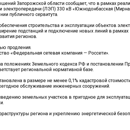
шений Запорожской области сообщает, что в рамках реал
ии электропередачи (ЛЭП) 330 кВ «Южнодонбасская (Мирна
нии публичного сервитута.
беспечения строительства и эксплуатации объектов элек
сширение подстанций и подключение новых линий в рамка
звития регионов.
тью продления.
тво «Федеральная сетевая компания — Россети».
на положениях Земельного кодекса РФ и постановлении П
ветствует региональной нормативной базе.
ановлена в размере не менее 0,1% кадастровой стоимости
ежегодное обслуживание инженерных сооружений.
риведению земельных участков в пригодное для эксплуата
и.
раструктуры региона и укреплению энергетической безоп