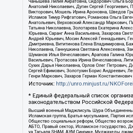
Чанышева Лилия Айратовна, Сидорович Ольга Бори
Анатолий Николаевич, Дугин Сергей Георгиевич, 
Викторович, Мошель Ирина Ароновна, Шведов Гри
Исламов Тимур Рифгатович, Романова Ольга Евге
Анатольевич, Верховский Александр Маркович, П
Татьяна Николаевна, Золотарева Екатерина Алек
Юрьевна, Саранг Анна Васильевна, Захарова Свет
Андрей Юрьевич, Мосин Алексей Геннадьевич, Ге
Дмитриевна, Вититинова Елена Владимировна, Ба
Николаевна, Ганнушкина Светлана Алексеевна, За
Шуманов Илья Вячеславович, Арапова Галина Юрь
Васильевич, Протасова Ирина Вячеславовна, Лит
Сухих Дарья Николаевна, Орлов Олег Петрович, 
Сергей Ефимович, Золотухин Борис Андреевич, Л
Генри Маркович, Захаров Герман Константинович
Источник:
http://unro.minjust.ru/NKOFore
* Единый федеральный список организа
законодательством Российской Федера
Высший военный Маджлисуль Шура Объединенных с
Исламская группа, Братья-мусульмане, Партия ис
Общество социальных реформ, Общество возрожд
АБТО, Правый сектор, Исламское государство, Д
уа Тагьаля SHAM, АУМ Синрике, Муджахеды джама