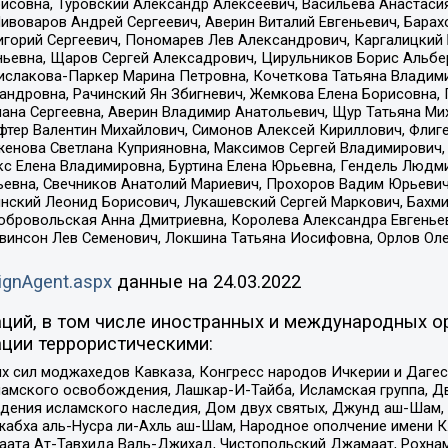
совна, Туровский Александр Алексеевич, Васильева Анастасия
Пивоваров Андрей Сергеевич, Аверин Виталий Евгеньевич, Бара
горий Сергеевич, Пономарев Лев Александрович, Каргалицкий 
ньевна, Щаров Сергей Алексадрович, Цирульников Борис Альбер
ислакова-Паркер Марина Петровна, Кочеткова Татьяна Владими
сандровна, Рачинский Ян Збигневич, Жемкова Елена Борисовна,
лана Сергеевна, Аверин Владимир Анатольевич, Щур Татьяна М
фтер Валентин Михайлович, Симонов Алексей Кириллович, Флиг
женова Светлана Куприяновна, Максимов Сергей Владимирович, 
кс Елена Владимировна, Буртина Елена Юрьевна, Гендель Людм
евна, Свечников Анатолий Мариевич, Прохоров Вадим Юрьевич
инский Леонид Борисович, Лукашевский Сергей Маркович, Бахм
Добровольская Анна Дмитриевна, Королева Александра Евгенье
евинсон Лев Семенович, Локшина Татьяна Иосифовна, Орлов Ол
ignAgent.aspx
данные на
24.03.2022
ций, в том числе иностранных и международных ор
ции террористическими:
ил моджахедов Кавказа, Конгресс народов Ичкерии и Дагеста
ламского освобождения, Лашкар-И-Тайба, Исламская группа, Дв
ения исламского наследия, Дом двух святых, Джунд аш-Шам, 
жабха аль-Нусра ли-Ахль аш-Шам, Народное ополчение имени К.
ата Ат-Тавхида Валь-Джихад, Чистопольский Джамаат, Рохнам