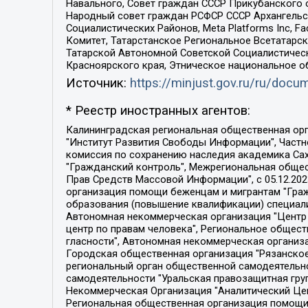
Навального, Совет граждан СССР Прикубанского 
Народный совет граждан РСФСР СССР Архангельск
Социалистических Районов, Meta Platforms Inc, 
Комитет, Татарстанское Региональное Всетатар
Татарской Автономной Советской Социалистическ
Красноярского края, Этническое национальное о
Источник:
https://minjust.gov.ru/ru/doc
* Реестр иностранных агентов:
Калининградская региональная общественная организация "Экозащита!-Женсовет", Фонд содействия защите прав и свобод граждан "Общественный вердикт", Фонд "Институт Развития Свободы Информации", Частное учреждение "Информационное агентство МЕМО. РУ", Региональная общественная организация "Общественная комиссия по сохранению наследия академика Сахарова", Фонд поддержки свободы прессы, Санкт-Петербургская общественная правозащитная организация "Гражданский контроль", Межрегиональная общественная организация "Информационно-просветительский центр "Мемориал", Региональный Фонд "Центр Защиты Прав Средств Массовой Информации", с 05.12.2023 Фонд "Центр Защиты Прав Средств массовой информации", Региональная общественная благотворительная организация помощи беженцам и мигрантам "Гражданское содействие", Негосударственное образовательное учреждение дополнительного профессионального образования (повышение квалификации) специалистов "АКАДЕМИЯ ПО ПРАВАМ ЧЕЛОВЕКА", Свердловская региональная общественная организация "Сутяжник", Автономная некоммерческая организация "Центр независимых социологических исследований", Союз общественных объединений "Российский исследовательский центр по правам человека", Региональное общественное учреждение научно-информационный центр "МЕМОРИАЛ", Некоммерческая организация "Фонд защиты гласности", Автономная некоммерческая организация "Институт прав человека", Городская общественная организация "Екатеринбургское общество "МЕМОРИАЛ", Городская общественная организация "Рязанское историко-просветительское и правозащитное общество "Мемориал" (Рязанский Мемориал), Челябинский региональный орган общественной самодеятельности – женское общественное объединение "Женщины Евразии", Челябинский региональный орган общественной самодеятельности "Уральская правозащитная группа", Фонд содействия защите здоровья и социальной справедливости имени Андрея Рылькова, Автономная Некоммерческая Организация "Аналитический Центр Юрия Левады", Автономная некоммерческая организация социальной поддержки населения "Проект Апрель", Региональная общественная организация помощи женщинам и детям, находящимся в кризисной ситуации "Информационно-методический центр "Анна", Фонд содействия развитию массовых коммуникаций и правовому просвещению "Так-так-Так", Фонд содействия устойчивому развитию "Серебряная тайга", Свердловский региональный общественный фонд социальных проектов "Новое время", "Idel.Реалии", Кавказ.Реалии, Крым.Реалии, Телеканал Настоящее Время, Татаро-башкирская служба Радио Свобода (Azatliq Radiosi), Радио Свободная Европа/Радио Свобода (PCE/PC), "Сибирь.Реалии", "Фактограф", Благотворительный фонд помощи осужденным и их семьям, Автономная некоммерческая организация "Институт глобализации и социальных движений", Фонд "В защиту прав заключенных", Частное учреждение "Центр поддержки и содействия развитию средств массовой информации", Пензенский региональный общественный благотворительный фонд "Гражданский союз", "Север.Реалии", Некоммерческая организация Фонд "Правовая инициатива", 