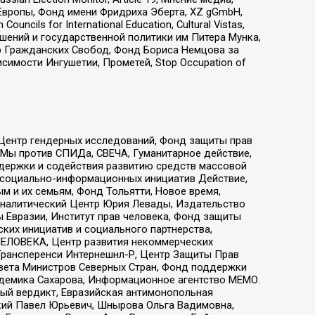
Европы, Фонд имени Фридриха Эберта, XZ gGmbH,
ls for International Education, Cultural Vistas,
ошений и государственной политики им Питера Мунка,
 Гражданских Свобод, Фонд Бориса Немцова за
имости Ингушетии, Прометей, Stop Occupation of
 Центр гендерных исследований, Фонд защиты прав
 Мы против СПИДа, СВЕЧА, Гуманитарное действие,
ддержки и содействия развитию средств массовой
р социально-информационных инициатив Действие,
 и их семьям, Фонд Тольятти, Новое время,
, Аналитический Центр Юрия Левады, Издательство
 Евразии, Институт прав человека, Фонд защиты
ких инициатив и социального партнерства,
ЕЛОВЕКА, Центр развития некоммерческих
 Трансперенси Интернешнл-Р, Центр Защиты Прав
овета Министров Северных Стран, Фонд поддержки
адемика Сахарова, Информационное агентство МЕМО.
ый вердикт, Евразийская антимонопольная
кий Павел Юрьевич, Шнырова Ольга Вадимовна,