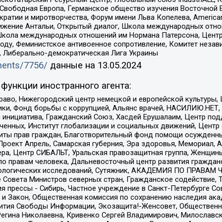
 Свободная Европа, Германское общество изучения Восточной 
и и миротворчества, Форум имени Льва Копелева, American Counci
ое движение Антальи, Открытый диалог, Школа международных отн
Школа международных отношений им Нормана Патерсона, Центр
ду, Феминистское антивоенное сопротивление, Комитет независ
а, Либерально-демократическая Лига Украины
uments/7756/
данные на
13.05.2024
функции иностранного агента:
раво, Нижегородский центр немецкой и европейской культуры,
тики, Фонд борьбы с коррупцией, Альянс врачей, НАСИЛИЮ.НЕТ,
я инициатива, Гражданский Союз, Хасдей Ерушалаим, Центр по
юченных, Институт глобализации и социальных движений, Цент
ты прав граждан, Благотворительный фонд помощи осужденным
а, Проект Апрель, Самарская губерния, Эра здоровья, Мемориал
ера, Центр СИБАЛЬТ, Уральская правозащитная группа, Женщины
по правам человека, Дальневосточный центр развития гражданс
ологических исследований, Сутяжник, АКАДЕМИЯ ПО ПРАВАМ Ч
е Совета Министров северных стран, Гражданское содействие,
я прессы - Сибирь, Частное учреждение в Санкт-Петербурге С
 и Закон, Общественная комиссия по сохранению наследия ак
звития Свободы Информации, Экозащита!-Женсовет, Общественн
Регина Николаевна, Кривенко Сергей Владимирович, Милославс