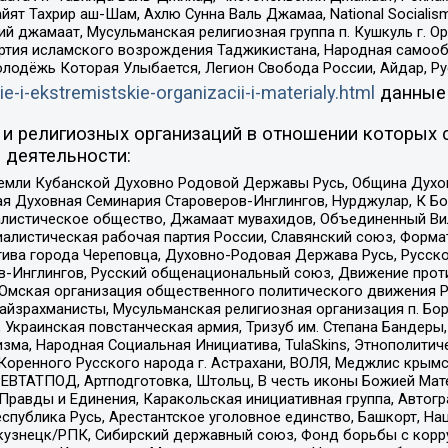
ят Тахрир аш-Шам, Ахлю Сунна Валь Джамаа, National Socialism
ий джамаат, Мусульманская религиозная группа п. Кушкуль г. 
ртия исламского возрождения Таджикистана, Народная самооб
олодёжь Которая Улыбается, Легион Свобода России, Айдар, Р
ie-i-ekstremistskie-organizacii-i-materialy.html
данные
и религиозных организаций в отношении которых 
 деятельности:
земли Кубанской Духовно Родовой Державы Русь, Община Духо
 Духовная Семинария Староверов-Инглингов, Нурджулар, К Бо
листическое общество, Джамаат мувахидов, Объединенный Вил
иалистическая рабочая партия России, Славянский союз, Форма
ива города Череповца, Духовно-Родовая Держава Русь, Русск
-Инглингов, Русский общенациональный союз, Движение против
 Омская организация общественного политического движения Р
йзрахманисты, Мусульманская религиозная организация п. Бо
краинская повстанческая армия, Тризуб им. Степана Бандеры, Бр
зма, Народная Социальная Инициатива, TulaSkins, Этнополитич
оренного Русского народа г. Астрахани, ВОЛЯ, Меджлис крымс
РЕВТАТПОД, Артподготовка, Штольц, В честь иконы Божией Мате
равды и Единения, Каракольская инициативная группа, Автогра
спублика Русь, Арестантское уголовное единство, Башкорт, Наци
окузнецк/РПК, Сибирский державный союз, Фонд борьбы с кор