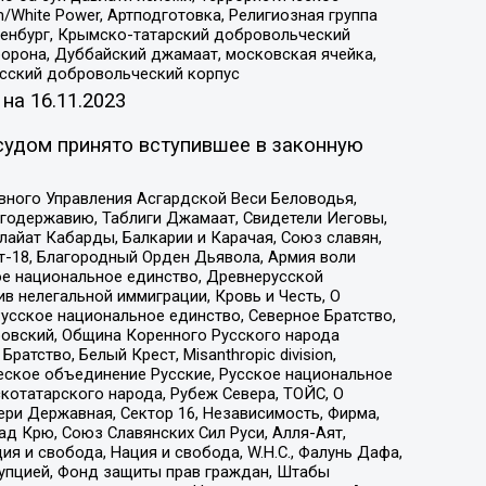
/White Power, Артподготовка, Религиозная группа
Оренбург, Крымско-татарский добровольческий
орона, Дуббайский джамаат, московская ячейка,
усский добровольческий корпус
 на
16.11.2023
судом принято вступившее в законную
вного Управления Асгардской Веси Беловодья,
годержавию, Таблиги Джамаат, Свидетели Иеговы,
айат Кабарды, Балкарии и Карачая, Союз славян,
т-18, Благородный Орден Дьявола, Армия воли
ое национальное единство, Древнерусской
 нелегальной иммиграции, Кровь и Честь, О
усское национальное единство, Северное Братство,
ровский, Община Коренного Русского народа
атство, Белый Крест, Misanthropic division,
еское объединение Русские, Русское национальное
котатарского народа, Рубеж Севера, ТОЙС, О
ри Державная, Сектор 16, Независимость, Фирма,
д Крю, Союз Славянских Сил Руси, Алля-Аят,
я и свобода, Нация и свобода, W.H.С., Фалунь Дафа,
рупцией, Фонд защиты прав граждан, Штабы