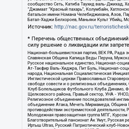
сообщество Сеть, Катиба Таухид валь-Джихад, Хай
“Джамаат “Красный пахарь”, Колумбайн, Хатлонск
батальон имени Номана Челебиджихана, Азов, Па
Батал-Хаджи Белхороев, Маньяки Культ Убийц, М
Источник:
http://nac.gov.ru/terroristichesk
* Перечень общественных объединений 
силу решение о ликвидации или запрете
Национал-большевистская партия, ВЕК РА, Рада 
Славянская Община Капища Веды Перуна, Мужская
Русское национальное единство, Национал-социа
Ат-Такфир Валь-Хиджра, Пит Буль, Национал-соц
народа, Национальная Социалистическая Инициат
Инглистической церкви Православных Староверов
свободе совести и о религиозных объединениях,
Клуб Болельщиков Футбольного Клуба Динамо, Фа
Щелковского района, Правый сектор, УНА - УНСО, У
Религиозное объединение последователей инглии
объединение Атака, Мечеть Мирмамеда, Община К
противодействии экстремистской деятельности, 
Молодежная правозащитная группа МПГ, Курсом П
Благотворительный пансионат Ак Умут, Русская ре
Иртыш Ultras, Русский Патриотический клуб-Нов