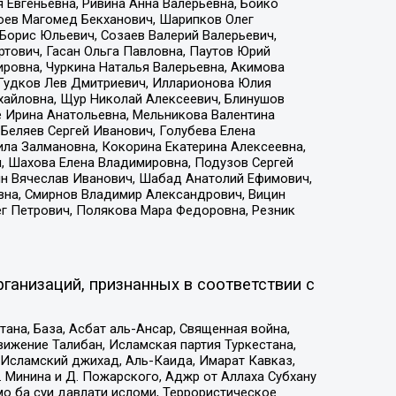
 Евгеньевна, Ривина Анна Валерьевна, Бойко
хоев Магомед Бекханович, Шарипков Олег
Борис Юльевич, Созаев Валерий Валерьевич,
тович, Гасан Ольга Павловна, Паутов Юрий
ровна, Чуркина Наталья Валерьевна, Акимова
 Гудков Лев Дмитриевич, Илларионова Юлия
ихайловна, Щур Николай Алексеевич, Блинушов
е Ирина Анатольевна, Мельникова Валентина
Беляев Сергей Иванович, Голубева Елена
ила Залмановна, Кокорина Екатерина Алексеевна,
, Шахова Елена Владимировна, Подузов Сергей
ин Вячеслав Иванович, Шабад Анатолий Ефимович,
вна, Смирнов Владимир Александрович, Вицин
ег Петрович, Полякова Мара Федоровна, Резник
ганизаций, признанных в соответствии с
на, База, Асбат аль-Ансар, Священная война,
ижение Талибан, Исламская партия Туркестана,
Исламский джихад, Аль-Каида, Имарат Кавказ,
 Минина и Д. Пожарского, Аджр от Аллаха Субхану
о ба суи давлати исломи, Террористическое