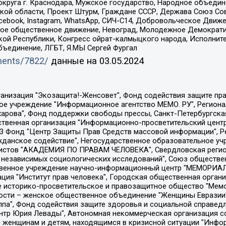
округа г. Краснодара, Мужское государство, Народное объедин
ой области, Проект Штурм, Граждане СССР, Держава Союз Сов
Facebook, Instagram, WhatsApp, СИЧ-С14, Добровольческое Движ
ское общественное движение, Невоград, Молодежное Демократ
ой Республики, Конгресс ойрат-калмыцкого народа, Исполнит
бъединение, ЛГБТ, Я.МЫ Сергей Фургал
uments/7822/
данные на
03.05.2024
Общество с ограниченной ответственностью "Радио Свободная Европа/Радио Свобода", Чешское информационное агентство "MEDIUM-ORIENT", Красноярская региональная общественная организация "Мы против СПИДа", Камалягин Денис Николаевич, Маркелов Сергей Евгеньевич, Пономарев Лев Александрович, Савицкая Людмила Алексеевна, Автономная некоммерческая организация "Центр по работе с проблемой насилия "НАСИЛИЮ.НЕТ", Межрегиональный профессиональный союз работников здравоохранения "Альянс врачей", Юридическое лицо, зарегистрированное в Латвийской Республике, SIA "Medusa Project" (регистрационный номер 40103797863, дата регистрации 10.06.2014), Некоммерческая организация "Фонд по борьбе с коррупцией", Автономная некоммерческая организация "Институт права и публичной политики", Баданин Роман Сергеевич, Гликин Максим Александрович, Железнова Мария Михайловна, Лукьянова Юлия Сергеевна, Маетная Елизавета Витальевна, Маняхин Петр Борисович, Чуракова Ольга Владимировна, Ярош Юлия Петровна, Юридическое лицо "The Insider SIA", зарегистрированное в Риге, Латвийская Республика (дата регистрации 26.06.2015), являющееся администратором доменного имени интернет-издания "The Insider SIA", https://theins.ru, Постернак Алексей Евгеньевич, Рубин Михаил Аркадьевич, Анин Роман Александрович, Юридическое лицо Istories fonds, зарегистрированное в Латвийской Республике (регистрационный номер 50008295751, дата регистрации 24.02.2020), Великовский Дмитрий Александрович, Долинина Ирина Николаевна, Мароховская Алеся Алексеевна, Шлейнов Роман Юрьевич, Шмагун Олеся Валентиновна, Общество с ограниченной ответственностью "Альтаир 2021", Общество с ограниченной ответственностью "Вега 2021", Общество с ограниченной ответственностью "Главный редактор 2021", Общество с ограниченной ответственностью "Ромашки монолит", Важенков Артем Валерьевич, Ивановская областная общественная организация "Центр гендерных исследований", Гурман Юрий Альбертович, Медиапроект "ОВД-Инфо", Егоров Владимир Владимирович, Жилинский Владимир Александрович, Общество с ограниченной ответственностью "ЗП", Иванова София Юрьевна, Карезина Инна Павловна, Кильтау Екатерина Викторовна, Петров Алексей Викторович, Пискунов Сергей Евгеньевич, Смирнов Сергей Сергеевич, Тихонов Михаил Сергеевич, Общество с ограниченной ответственностью "ЖУРНАЛИСТ-ИНОСТРАННЫЙ АГЕНТ", Арапова Галина Юрьевна, Вольтская Татьяна Анатольевна, Американская компания "Mason G.E.S. Anonymous Foundation" (США), являющаяся владельцем интернет-издания https://mnews.world/, Компания "Stichting Bellingcat", зарегистрированная в Нидерландах (дата регистрации 11.07.2018), Захаров Андрей Вячеславович, Клепиковская Екатерина Дмитриевна, Общество с ограниченной ответственностью "МЕМО", Перл Роман Александрович, Симонов Евгений Алексеевич, Соловьева Елена Анатольевна, Сотников Даниил Владимирович, Сурначева Елизавета Дмитриевна, Автономная некоммерческая организация по защите прав человека и информированию населения "Якутия – Наше Мнение", Общество с ограниченной ответственностью "Москоу диджитал медиа", с 26.01.2023 Общество с ограниченной ответственностью "Чайка Белые сады", Ветошкина Валерия Валерьевна, Заговора Максим Александрович, Межрегиональное общественное движение "Российская ЛГБТ - сеть", Оленичев Максим Владимирович, Павлов Иван Юрьевич, Скворцова Елена Сергеевна, Общество с ограниченной ответственностью "Как бы инагент", Кочетков Игорь Викторович, Общество с ограниченной ответственностью "Честные выборы", Еланчик Олег Александрович, Общество с ограниченной ответственностью "Нобелевский призыв", Гималова Регина Эмилевна, Григорьев Андрей Валерьевич, Григорьева Алина Александровна, Ассоциация по содействию защите прав призывников, альтернативнослужащих и военнослужащих "Правозащитная группа "Гражданин.Армия.Право", Хисамова Регина Фаритовна, Автономная некоммерческая организация по реализа