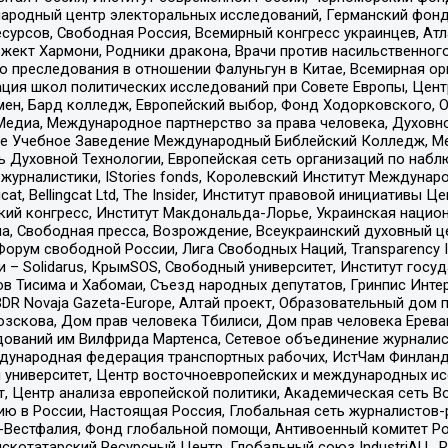
родный центр электоральных исследований, Германский фонд
рсов, Свободная Россия, Всемирный конгресс украинцев, Атла
ект Хармони, Родники дракона, Врачи против насильственного
ию преследования в отношении Фалуньгун в Китае, Всемирная о
ация школ политических исследований при Совете Европы, Цен
мен, Бард колледж, Европейский выбор, Фонд Ходорковского,
едиа, Международное партнерство за права человека, Духовно
ое Учебное Заведение Международный Библейский Колледж, М
ь Духовной Технологии, Европейская сеть организаций по наб
урналистики, IStories fonds, Королевский Институт Между
gcat, Bellingcat Ltd, The Insider, Институт правовой инициатив
инский конгресс, Институт Макдональда-Лорье, Украинская нац
, Свободная пресса, Возрождение, Всеукраинский духовный цен
орум свободной России, Лига Свободных Наций, Transparеncy I
– Solidarus, КрымSOS, Свободный университет, Институт госу
в Тисима и Хабомаи, Съезд народных депутатов, Гринпис Инте
DR Novaja Gazeta-Europe, Алтай проект, Образовательный дом 
зскова, Дом прав человека Тбилиси, Дом прав человека Ерева
едований им Вилфрида Мартенса, Сетевое объединение журнали
Международная федерация транспортных рабочих, ИстЧам Финлан
й университет, Центр восточноевропейских и международных и
, Центр анализа европейской политики, Академическая сеть Во
ю в России, Настоящая Россия, Глобальная сеть журналистов
естфалия, Фонд глобальной помощи, Антивоенный комитет России,
татарский Ресурсный Центр, Глобальный союз IndustriALL, Russi