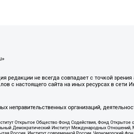
u»
я редакции не всегда совпадает с точкой зрения 
ов с настоящего сайта на иных ресурсах в сети И
ых неправительственных организаций, деятельнос
ститут Открытое Общество Фонд Содействия, Фонд Открытое 
альный Демократический Институт Международных Отношений,
тая Россия, Институт современной России, Черноморский фонд