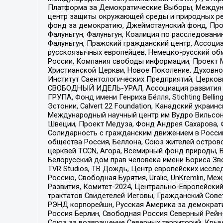
Платформа за Демократические Выборы, Междуна
центр защиты окружающей среды и природных ресу
фонд за демократию, Джеймстаунский фонд, Прож
Фалуньгун, Фалуньгун, Коалиция по расследован
Фалуньгун, Пражский гражданский центр, Ассоци
русскоязычных европейцев, Немецко-русский об
России, Компания свободы информации, Проект М
Христианской Церкви, Новое Поколение, Духовн
Институт Саентологических Предприятий, Церков
СВОБОДНЫЙ ИДЕЛЬ-УРАЛ, Ассоциация развития ж
ГРУПА, Фонд имени Генриха Бёлля, Stichting Bellin
Эстонии, Calvert 22 Foundation, Канадский укра
Международный научный центр им Вудро Вильсона
Швеции, Проект Медуза, Фонд Андрея Сахарова, Ф
Солидарность с гражданским движением в России 
общества Россия, Беллона, Союз жителей острово
церквей TCCN, Агора, Всемирный фонд природы, B
Белорусский дом прав человека имени Бориса Зво
TVR Studios, ТВ Дождь, Центр европейских иссл
Россию, Свободная Бурятия, Uralic, UnKremlin, 
Развития, Комитет-2024, Центрально-Европейски
трактатов Свидетелей Иеговы, Гражданский Совет
РЭНД корпорейшн, Русская Америка за демократи
Россия Берлин, Свободная Россия Северный Рейн-В
Союз за возвращение Северных территорий, Крымско