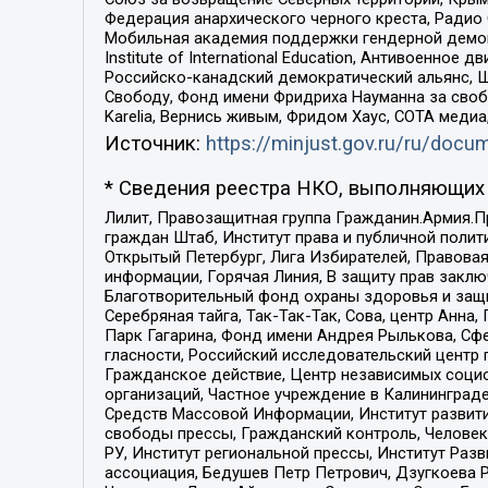
Федерация анархического черного креста, Радио
Мобильная академия поддержки гендерной демократи
Institute of International Education, Антивоенн
Российско-канадский демократический альянс, 
Свободу, Фонд имени Фридриха Науманна за свобо
Karelia, Вернись живым, Фридом Хаус, СОТА меди
Источник:
https://minjust.gov.ru/ru/doc
* Сведения реестра НКО, выполняющих 
Лилит, Правозащитная группа Гражданин.Армия.П
граждан Штаб, Институт права и публичной поли
Открытый Петербург, Лига Избирателей, Правова
информации, Горячая Линия, В защиту прав закл
Благотворительный фонд охраны здоровья и защи
Серебряная тайга, Так-Так-Так, Сова, центр Анн
Парк Гагарина, Фонд имени Андрея Рылькова, Сф
гласности, Российский исследовательский центр 
Гражданское действие, Центр независимых соци
организаций, Частное учреждение в Калининград
Средств Массовой Информации, Институт развити
свободы прессы, Гражданский контроль, Человек
РУ, Институт региональной прессы, Институт Ра
ассоциация, Бедушев Петр Петрович, Дзугкоева 