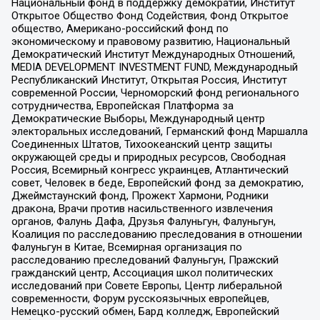
Национальный фонд в поддержку демократии, Институт
Открытое Общество Фонд Содействия, Фонд Открытое
общество, Американо-российский фонд по
экономическому и правовому развитию, Национальный
Демократический Институт Международных Отношений,
MEDIA DEVELOPMENT INVESTMENT FUND, Международный
Республиканский Институт, Открытая Россия, Институт
современной России, Черноморский фонд регионального
сотрудничества, Европейская Платформа за
Демократические Выборы, Международный центр
электоральных исследований, Германский фонд Маршалла
Соединенных Штатов, Тихоокеанский центр защиты
окружающей среды и природных ресурсов, Свободная
Россия, Всемирный конгресс украинцев, Атлантический
совет, Человек в беде, Европейский фонд за демократию,
Джеймстаунский фонд, Прожект Хармони, Родники
дракона, Врачи против насильственного извлечения
органов, Фалунь Дафа, Друзья Фалуньгун, Фалуньгун,
Коалиция по расследованию преследования в отношении
Фалуньгун в Китае, Всемирная организация по
расследованию преследований Фалуньгун, Пражский
гражданский центр, Ассоциация школ политических
исследований при Совете Европы, Центр либеральной
современности, Форум русскоязычных европейцев,
Немецко-русский обмен, Бард колледж, Европейский