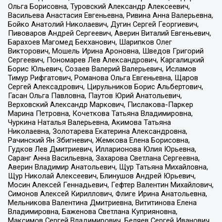
Ольга Борисовна, Туровский Александр Алексеевич,
Васильева Анастасия Евгеньевна, Ривина Анна Валерьевна,
Бойко Анатолий Николаевич, Дугин Сергей Георгиевич,
Пивоваров Андрей Сергеевич, Аверин Виталий Евгеньевич,
Барахоев Магомед Бекханович, Шарипков Олег
Викторович, Мошель Ирина Ароновна, Шведов Григорий
Сергеевич, Пономарев Лев Александрович, Каргалицкий
Борис Юльевич, Созаев Валерий Валерьевич, Исламов
Тимур Рифгатович, Романова Ольга Евгеньевна, Щаров
Сергей Алексадрович, Цирульников Борис Альбертович,
Гасан Ольга Павловна, Паутов Юрий Анатольевич,
Верховский Александр Маркович, Пислакова-Паркер
Марина Петровна, Кочеткова Татьяна Владимировна,
Чуркина Наталья Валерьевна, Акимова Татьяна
Николаевна, Золотарева Екатерина Александровна,
Рачинский Ян Збигневич, Жемкова Елена Борисовна,
Гудков Лев Дмитриевич, Илларионова Юлия Юрьевна,
Саранг Анна Васильевна, Захарова Светлана Сергеевна,
Аверин Владимир Анатольевич, Щур Татьяна Михайловна,
Щур Николай Алексеевич, Блинушов Андрей Юрьевич,
Мосин Алексей Геннадьевич, Гефтер Валентин Михайлович,
Симонов Алексей Кириллович, Флиге Ирина Анатольевна,
Мельникова Валентина Дмитриевна, Вититинова Елена
Владимировна, Баженова Светлана Куприяновна,
Максимов Сергей Владимирович, Беляев Сергей Иванович,