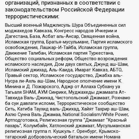
организаций, признанных в соответствии с
законодательством Российской Федерации
террористическими:
Высший военный Маджлисуль Шура Объединенных сил
моджахедов Кавказа, Конгресс народов Ичкерии и
Дагестана, База, Асбат аль-Ансар, Священная война,
Исламская группа, Братья-мусульмане, Партия исламского
освобождения, Лашкар-И-Тайба, Исламская группа,
Движение Талибан, Исламская партия Туркестана,
Общество социальных реформ, Общество возрождения
исламского наследия, Дом двух святых, Джунд аш-Шам,
Исламский джихад, Аль-Каида, Имарат Кавказ, АБТО,
Правый сектор, Исламское государство, Джабха аль-
Нусра ли-Ахль аш-Шам, Народное ополчение имени К.
Минина и Д. Пожарского, Аджр от Аллаха Субхану уа
Тагьаля SHAM, АУМ Синрике, Муджахеды джамаата Ат-
Тавхида Валь-Джихад, Чистопольский Джамаат, Рохнамо
ба суи давлати исломи, Террористическое сообщество
Сеть, Катиба Таухид валь-Джихад, Хайят Тахрир аш-Шам,
Ахлю Сунна Валь Джамаа, National Socialism/White Power,
Артподготовка, Религиозная группа “Джамаат “Красный
пахарь”, Колумбайн, Хатлонский джамаат, Мусульманская
религиозная группа п. Кушкуль г. Оренбург, Крымско-
татарский добровольческий батальон имени Номана