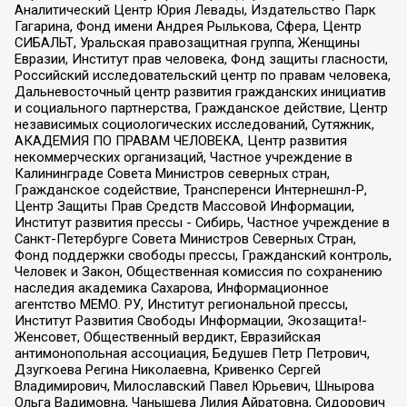
Аналитический Центр Юрия Левады, Издательство Парк
Гагарина, Фонд имени Андрея Рылькова, Сфера, Центр
СИБАЛЬТ, Уральская правозащитная группа, Женщины
Евразии, Институт прав человека, Фонд защиты гласности,
Российский исследовательский центр по правам человека,
Дальневосточный центр развития гражданских инициатив
и социального партнерства, Гражданское действие, Центр
независимых социологических исследований, Сутяжник,
АКАДЕМИЯ ПО ПРАВАМ ЧЕЛОВЕКА, Центр развития
некоммерческих организаций, Частное учреждение в
Калининграде Совета Министров северных стран,
Гражданское содействие, Трансперенси Интернешнл-Р,
Центр Защиты Прав Средств Массовой Информации,
Институт развития прессы - Сибирь, Частное учреждение в
Санкт-Петербурге Совета Министров Северных Стран,
Фонд поддержки свободы прессы, Гражданский контроль,
Человек и Закон, Общественная комиссия по сохранению
наследия академика Сахарова, Информационное
агентство МЕМО. РУ, Институт региональной прессы,
Институт Развития Свободы Информации, Экозащита!-
Женсовет, Общественный вердикт, Евразийская
антимонопольная ассоциация, Бедушев Петр Петрович,
Дзугкоева Регина Николаевна, Кривенко Сергей
Владимирович, Милославский Павел Юрьевич, Шнырова
Ольга Вадимовна, Чанышева Лилия Айратовна, Сидорович