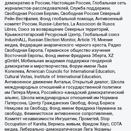
демократию в России, Настоящая Россия, Глобальная сеть
журналистов-расследователей, Служба поддержки,
Свободная Россия Берлин, Свободная Россия Северный
Рейн-Вестфалия, Фонд глобальной помощи, Антивоенный
комитет России, Russie-Libertes, La Asocicion de Rusos
Libres, Союз за возвращение Северных территорий,
Крымскотатарский Ресурсный Центр, Глобальный союз
IndustriALL, Russian Election Monitor, Article 19, Мнение
медиа, Федерация анархического черного креста, Радио
Свободная Европа, Германское общество изучения
Восточной Европы, Фонд имени Фридриха Эберта, XZ
gGmbH, Мобильная академия поддержки гендерной
демократии и миротворчества, Форум имени Льва
Копелева, American Councils for International Education,
Cultural Vistas, Institute of International Education,
Антивоенное движение Антальи, Открытый диалог, Школа
международных отношений и государственной политики
им Питера Мунка, Российско-канадский демократический
альянс, Школа международных отношений им Нормана
Патерсона, Центр Гражданских Свобод, Фонд Бориса
Немцова за Свободу, Фонд имени Фридриха Науманна за
свободу, Феминистское антивоенное сопротивление,
Комитет независимости Ингушетии, Прометей, Stop
Occupation of Karelia, Вернись живым, Фридом Хаус, СОТА
медиа, Либерально-демократическая Лига Украины