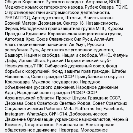
Община Коренного Русского народа г. Астрахани, ВОЛЯ,
Меджлис крымскотатарского народа, Рубеж Севера, ТОЙС,
О противодействии экстремистской деятельности,
РЕВТАТПОД, Артподготовка, Штольц, В честь иконы
Божией Матери Державная, Сектор 16, Независимость,
Фирма, Молодежная правозащитная группа МПГ, Курсом
Правды и Единения, Каракольская инициативная группа,
Автоград Крю, Союз Славянских Сил Руси, Алля-Аят,
Благотворительный пансионат Ак Умут, Русская
республика Русь, Арестантское уголовное единство,
Башкорт, Нация и свобода, Нация и свобода, W.H.С., Фалунь
Дафа, Иртыш Ultras, Русский Патриотический клуб-
Новокузнецк/РПК, Сибирский державный союз, Фонд
борьбы с коррупцией, Фонд защиты прав граждан, Штабы
Навального, Совет граждан СССР Прикубанского округа г.
Краснодара, Мужское государство, Народное
объединение русского движения, Народное движение
Адат, Народный совет граждан РСФСР СССР
Архангельской области, Проект Штурм, Граждане СССР,
Держава Союз Советских Светлых Родов, Совет Советских
Социалистических Районов, Meta Platforms Inc, Facebook,
Instagram, WhatsApp, СИЧ-С14, Добровольческое
Движение Организации украинских националистов, Черный
Комитет, Татарстанское Региональное Всетатарское
общественное движение, Невоград, Молодежное