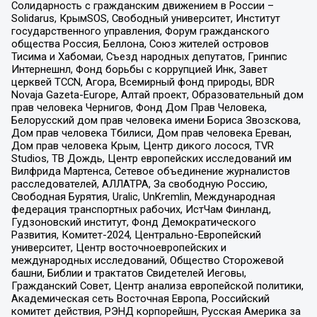
Солидарность с гражданским движением в России –
Solidarus, КрымSOS, Свободный университет, Институт
государственного управления, Форум гражданского
общества Россия, Беллона, Союз жителей островов
Тисима и Хабомаи, Съезд народных депутатов, Гринпис
Интернешнл, Фонд борьбы с коррупцией Инк, Завет
церквей TCCN, Агора, Всемирный фонд природы, BDR
Novaja Gazeta-Europe, Алтай проект, Образовательный дом
прав человека Чернигов, Фонд Дом Прав Человека,
Белорусский дом прав человека имени Бориса Звозскова,
Дом прав человека Тбилиси, Дом прав человека Ереван,
Дом прав человека Крым, Центр дикого лосося, TVR
Studios, ТВ Дождь, Центр европейских исследований им
Вилфрида Мартенса, Сетевое объединение журналистов
расследователей, АЛЛАТРА, За свободную Россию,
Свободная Бурятия, Uralic, UnKremlin, Международная
федерация транспортных рабочих, ИстЧам Финланд,
Гудзоновский институт, Фонд Демократического
Развития, Комитет-2024, Центрально-Европейский
университет, Центр восточноевропейских и
международных исследований, Общество Сторожевой
башни, Библии и трактатов Свидетелей Иеговы,
Гражданский Совет, Центр анализа европейской политики,
Академическая сеть Восточная Европа, Российский
комитет действия, РЭНД корпорейшн, Русская Америка за