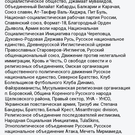
социалистическое общество, Джамаат мувахидов,
Объединенный Вилайат Кабарды, Балкарии и Карачая,
Союз славян, Ат-Такфир Валь-Хиджра, Пит Буль,
Национал-социалистическая рабочая партия России,
Славянский союз, Формат-18, Благородный Орден
Дьявола, Армия воли народа, Национальная
Социалистическая Инициатива города Череповца,
Духовно-Родовая Держава Русь, Русское национальное
единство, Древнерусской Инглистической церкви
Православных Староверов-Инглингов, Русский
общенациональный союз, Движение против нелегальной
иммиграции, Кровь и Честь, О свободе совести и о
религиозных объединениях, Омская организация
общественного политического движения Русское
национальное единство, Северное Братство, Клуб
Болельщиков Футбольного Клуба Динамо,
Файзрахманисты, Мусульманская религиозная организация
п. Боровский, Община Коренного Русского народа
Щелковского района, Правый сектор, УНА - УНСО,
Украинская повстанческая армия, Тризуб им. Степана
Бандеры, Братство, Белый Крест, Misanthropic division,
Религиозное объединение последователей инглиизма,
Народная Социальная Инициатива, TulaSkins,
Этнополитическое объединение Русские, Русское
национальное объединение Атака, Мечеть Мирмамеда,