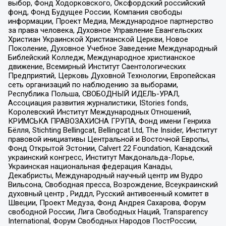
выбор, Фонд Ходорковского, Оксфордский российский
фонд, Фонд Будущее России, Компания свободы
информации, Проект Медиа, Международное партнерство
за права человека, Духовное Управление Евангельских
Христиан Украинской Христианской Церкви, Новое
Поколение, Духовное Учебное Заведение Международный
Библейский Колледж, Международное христианское
движение, Всемирный Институт Саентологических
Предприятий, Церковь Духовной Технологии, Европейская
сеть организаций по наблюдению за выборами,
Республика Польша, СВОБОДНЫЙ ИДЕЛЬ-УРАЛ,
Ассоциация развития журналистики, IStories fonds,
Королевский Институт Международных Отношений,
КРИМСЬКА ПРАВОЗАХИСНА ГРУПА, Фонд имени Генриха
Бёлля, Stichting Bellingcat, Bellingcat Ltd, The Insider, Институт
правовой инициативы Центральной и Восточной Европы,
Фонд Открытой Эстонии, Calvert 22 Foundation, Канадский
украинский конгресс, Институт Макдональда-Лорье,
Украинская национальная федерация Канады,
Декабристы, Международный научный центр им Вудро
Вильсона, Свободная пресса, Возрождение, Всеукраинский
духовный центр , Риддл, Русский антивоенный комитет в
Швеции, Проект Медуза, Фонд Андрея Сахарова, Форум
свободной России, Лига Свободных Наций, Transparеncy
International, Форум Свободных Народов ПостРоссии,