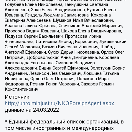
Голубева Елена Николаевна, Ганнушкина Светлана
Алексеевна, Закс Елена Владимировна, Буртина Елена
Юрьевна, Гендель Людмила Залмановна, Кокорина
Екатерина Алексеевна, Шуманов Илья Вячеславович,
Арапова Галина Юрьевна, Свечников Анатолий Мариевич,
Прохоров Вадим Юрьевич, Шахова Елена Владимировна,
Подузов Сергей Васильевич, Протасова Ирина
Вячеславовна, Литинский Леонид Борисович, Лукашевский
Сергей Маркович, Бахмин Вячеслав Иванович, Шабад
Анатолий Ефимович, Сухих Дарья Николаевна, Орлов Олег
Петрович, Добровольская Анна Дмитриевна, Королева
Александра Евгеньевна, Смирнов Владимир
Александрович, Вицин Сергей Ефимович, Золотухин Борис
Андреевич, Левинсон Лев Семенович, Локшина Татьяна
Иосифовна, Орлов Олег Петрович, Полякова Мара
Федоровна, Резник Генри Маркович, Захаров Герман
Константинович
Источник:
http://unro.minjust.ru/NKOForeignAgent.aspx
данные на
24.03.2022
* Единый федеральный список организаций, в
том числе иностранных и международных