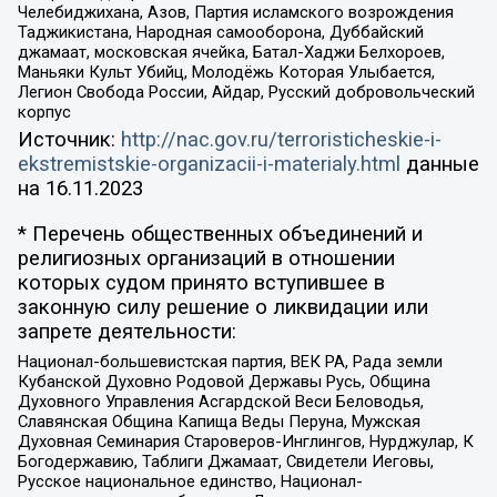
Челебиджихана, Азов, Партия исламского возрождения
Таджикистана, Народная самооборона, Дуббайский
джамаат, московская ячейка, Батал-Хаджи Белхороев,
Маньяки Культ Убийц, Молодёжь Которая Улыбается,
Легион Свобода России, Айдар, Русский добровольческий
корпус
Источник:
http://nac.gov.ru/terroristicheskie-i-
ekstremistskie-organizacii-i-materialy.html
данные
на
16.11.2023
* Перечень общественных объединений и
религиозных организаций в отношении
которых судом принято вступившее в
законную силу решение о ликвидации или
запрете деятельности:
Национал-большевистская партия, ВЕК РА, Рада земли
Кубанской Духовно Родовой Державы Русь, Община
Духовного Управления Асгардской Веси Беловодья,
Славянская Община Капища Веды Перуна, Мужская
Духовная Семинария Староверов-Инглингов, Нурджулар, К
Богодержавию, Таблиги Джамаат, Свидетели Иеговы,
Русское национальное единство, Национал-