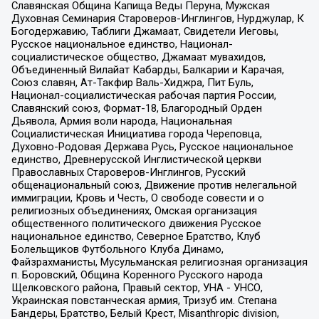
Славянская Община Капища Веды Перуна, Мужская
Духовная Семинария Староверов-Инглингов, Нурджулар, К
Богодержавию, Таблиги Джамаат, Свидетели Иеговы,
Русское национальное единство, Национал-
социалистическое общество, Джамаат мувахидов,
Объединенный Вилайат Кабарды, Балкарии и Карачая,
Союз славян, Ат-Такфир Валь-Хиджра, Пит Буль,
Национал-социалистическая рабочая партия России,
Славянский союз, Формат-18, Благородный Орден
Дьявола, Армия воли народа, Национальная
Социалистическая Инициатива города Череповца,
Духовно-Родовая Держава Русь, Русское национальное
единство, Древнерусской Инглистической церкви
Православных Староверов-Инглингов, Русский
общенациональный союз, Движение против нелегальной
иммиграции, Кровь и Честь, О свободе совести и о
религиозных объединениях, Омская организация
общественного политического движения Русское
национальное единство, Северное Братство, Клуб
Болельщиков Футбольного Клуба Динамо,
Файзрахманисты, Мусульманская религиозная организация
п. Боровский, Община Коренного Русского народа
Щелковского района, Правый сектор, УНА - УНСО,
Украинская повстанческая армия, Тризуб им. Степана
Бандеры, Братство, Белый Крест, Misanthropic division,