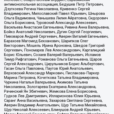
антимонопольная ассоциация, Бедушев Петр Петрович,
Дзугкоева Регина Николаевна, Кривенко Сергей
Владимирович, Милославский Павел Юрьевич, Шнырова
Ольга Вадимовна, Чанышева Лилия Айратовна, Сидорович
Ольга Борисовна, Туровский Александр Алексеевич,
Васильева Анастасия Евгеньевна, Ривина Анна Валерьевна,
Бойко Анатолий Николаевич, Дугин Сергей Георгиевич,
Пивоваров Андрей Сергеевич, Аверин Виталий Евгеньевич,
Барахоев Магомед Бекханович, Шарипков Олег
Викторович, Мошель Ирина Ароновна, Шведов Григорий
Сергеевич, Пономарев Лев Александрович, Каргалицкий
Борис Юльевич, Созаев Валерий Валерьевич, Исламов
Тимур Рифгатович, Романова Ольга Евгеньевна, Щаров
Сергей Алексадрович, Цирульников Борис Альбертович,
Гасан Ольга Павловна, Паутов Юрий Анатольевич,
Верховский Александр Маркович, Пислакова-Паркер
Марина Петровна, Кочеткова Татьяна Владимировна,
Чуркина Наталья Валерьевна, Акимова Татьяна
Николаевна, Золотарева Екатерина Александровна,
Рачинский Ян Збигневич, Жемкова Елена Борисовна,
Гудков Лев Дмитриевич, Илларионова Юлия Юрьевна,
Саранг Анна Васильевна, Захарова Светлана Сергеевна,
Аверин Владимир Анатольевич, Щур Татьяна Михайловна,
Щур Николай Алексеевич, Блинушов Андрей Юрьевич,