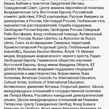
башни, Библии и трактатов Свидетелей Иеговы,
Гражданский Совет, Центр анализа европейской политики,
Академическая сеть Восточная Европа, Российский
комитет действия, РЭНД корпорейшн, Русская Америка за
демократию в России, Настоящая Россия, Глобальная сеть
журналистов-расследователей, Служба поддержки,
Свободная Россия Берлин, Свободная Россия Северный
Рейн-Вестфалия, Фонд глобальной помощи, Антивоенный
комитет России, Russie-Libertes, La Asocicion de Rusos
Libres, Союз за возвращение Северных территорий,
Крымскотатарский Ресурсный Центр, Глобальный союз
IndustriALL, Russian Election Monitor, Article 19, Мнение
медиа, Федерация анархического черного креста, Радио
Свободная Европа, Германское общество изучения
Восточной Европы, Фонд имени Фридриха Эберта, XZ
gGmbH, Мобильная академия поддержки гендерной
демократии и миротворчества, Форум имени Льва
Копелева, American Councils for International Education,
Cultural Vistas, Institute of International Education,
Антивоенное движение Антальи, Открытый диалог, Школа
международных отношений и государственной политики
им Питера Мунка, Российско-канадский демократический
альянс, Школа международных отношений им Нормана
Патерсона, Центр Гражданских Свобод, Фонд Бориса
Немцова за Свободу, Фонд имени Фридриха Науманна за