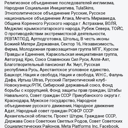
Религиозное объединение последователей инглиизма,
Народная Социальная Инициатива, TulaSkins,
Этнополитическое объединение Русские, Русское
национальное объединение Атака, Мечеть Мирмамеда,
Община Коренного Русского народа г. Астрахани, ВОЛЯ,
Меджлис крымскотатарского народа, Рубеж Севера, ТОЙС,
О противодействии экстремистской деятельности,
РЕВТАТПОД, Артподготовка, Штольц, В честь иконы
Божией Матери Державная, Сектор 16, Независимость,
Фирма, Молодежная правозащитная группа МПГ, Курсом
Правды и Единения, Каракольская инициативная группа,
Автоград Крю, Союз Славянских Сил Руси, Алля-Аят,
Благотворительный пансионат Ак Умут, Русская
республика Русь, Арестантское уголовное единство,
Башкорт, Нация и свобода, Нация и свобода, W.H.С., Фалунь
Дафа, Иртыш Ultras, Русский Патриотический клуб-
Новокузнецк/РПК, Сибирский державный союз, Фонд
борьбы с коррупцией, Фонд защиты прав граждан, Штабы
Навального, Совет граждан СССР Прикубанского округа г.
Краснодара, Мужское государство, Народное
объединение русского движения, Народное движение
Адат, Народный совет граждан РСФСР СССР
Архангельской области, Проект Штурм, Граждане СССР,
Держава Союз Советских Светлых Родов, Совет Советских
Социалистических Районов, Meta Platforms Inc, Facebook,