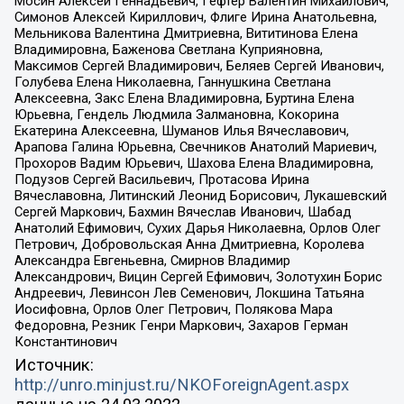
Мосин Алексей Геннадьевич, Гефтер Валентин Михайлович,
Симонов Алексей Кириллович, Флиге Ирина Анатольевна,
Мельникова Валентина Дмитриевна, Вититинова Елена
Владимировна, Баженова Светлана Куприяновна,
Максимов Сергей Владимирович, Беляев Сергей Иванович,
Голубева Елена Николаевна, Ганнушкина Светлана
Алексеевна, Закс Елена Владимировна, Буртина Елена
Юрьевна, Гендель Людмила Залмановна, Кокорина
Екатерина Алексеевна, Шуманов Илья Вячеславович,
Арапова Галина Юрьевна, Свечников Анатолий Мариевич,
Прохоров Вадим Юрьевич, Шахова Елена Владимировна,
Подузов Сергей Васильевич, Протасова Ирина
Вячеславовна, Литинский Леонид Борисович, Лукашевский
Сергей Маркович, Бахмин Вячеслав Иванович, Шабад
Анатолий Ефимович, Сухих Дарья Николаевна, Орлов Олег
Петрович, Добровольская Анна Дмитриевна, Королева
Александра Евгеньевна, Смирнов Владимир
Александрович, Вицин Сергей Ефимович, Золотухин Борис
Андреевич, Левинсон Лев Семенович, Локшина Татьяна
Иосифовна, Орлов Олег Петрович, Полякова Мара
Федоровна, Резник Генри Маркович, Захаров Герман
Константинович
Источник:
http://unro.minjust.ru/NKOForeignAgent.aspx