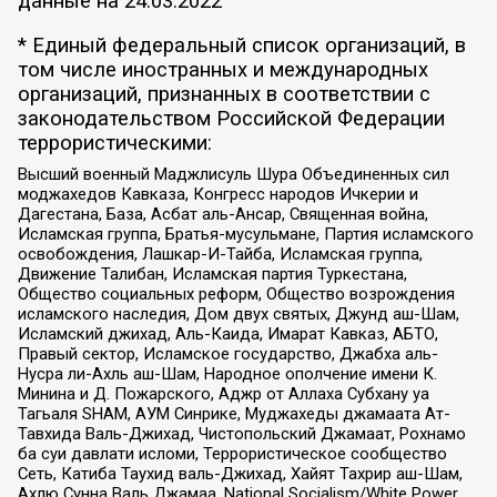
данные на
24.03.2022
* Единый федеральный список организаций, в
том числе иностранных и международных
организаций, признанных в соответствии с
законодательством Российской Федерации
террористическими:
Высший военный Маджлисуль Шура Объединенных сил
моджахедов Кавказа, Конгресс народов Ичкерии и
Дагестана, База, Асбат аль-Ансар, Священная война,
Исламская группа, Братья-мусульмане, Партия исламского
освобождения, Лашкар-И-Тайба, Исламская группа,
Движение Талибан, Исламская партия Туркестана,
Общество социальных реформ, Общество возрождения
исламского наследия, Дом двух святых, Джунд аш-Шам,
Исламский джихад, Аль-Каида, Имарат Кавказ, АБТО,
Правый сектор, Исламское государство, Джабха аль-
Нусра ли-Ахль аш-Шам, Народное ополчение имени К.
Минина и Д. Пожарского, Аджр от Аллаха Субхану уа
Тагьаля SHAM, АУМ Синрике, Муджахеды джамаата Ат-
Тавхида Валь-Джихад, Чистопольский Джамаат, Рохнамо
ба суи давлати исломи, Террористическое сообщество
Сеть, Катиба Таухид валь-Джихад, Хайят Тахрир аш-Шам,
Ахлю Сунна Валь Джамаа, National Socialism/White Power,