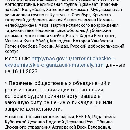
Артподготовка, Религиозная группа “Джамаат “Красный
пахарь”, Колумбайн, Хатлонский джамаат, Мусульманская
религиозная группа п. Кушкуль г. Оренбург, Крымско-
татарский добровольческий батальон имени Номана
Челебиджихана, Азов, Партия исламского возрождения
Таджикистана, Народная самооборона, Дуббайский
джамаат, московская ячейка, Батал-Хаджи Белхороев,
Маньяки Культ Убийц, Молодёжь Которая Улыбается,
Легион Свобода России, Айдар, Русский добровольческий
корпус
Источник:
http://nac.gov.ru/terroristicheskie-i-
ekstremistskie-organizacii-i-materialy.html
данные
на
16.11.2023
* Перечень общественных объединений и
религиозных организаций в отношении
которых судом принято вступившее в
законную силу решение о ликвидации или
запрете деятельности:
Национал-большевистская партия, ВЕК РА, Рада земли
Кубанской Духовно Родовой Державы Русь, Община
Духовного Управления Асгардской Веси Беловодья,