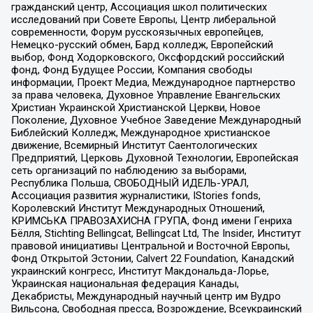
гражданский центр, Ассоциация школ политических
исследований при Совете Европы, Центр либеральной
современности, Форум русскоязычных европейцев,
Немецко-русский обмен, Бард колледж, Европейский
выбор, Фонд Ходорковского, Оксфордский российский
фонд, Фонд Будущее России, Компания свободы
информации, Проект Медиа, Международное партнерство
за права человека, Духовное Управление Евангельских
Христиан Украинской Христианской Церкви, Новое
Поколение, Духовное Учебное Заведение Международный
Библейский Колледж, Международное христианское
движение, Всемирный Институт Саентологических
Предприятий, Церковь Духовной Технологии, Европейская
сеть организаций по наблюдению за выборами,
Республика Польша, СВОБОДНЫЙ ИДЕЛЬ-УРАЛ,
Ассоциация развития журналистики, IStories fonds,
Королевский Институт Международных Отношений,
КРИМСЬКА ПРАВОЗАХИСНА ГРУПА, Фонд имени Генриха
Бёлля, Stichting Bellingcat, Bellingcat Ltd, The Insider, Институт
правовой инициативы Центральной и Восточной Европы,
Фонд Открытой Эстонии, Calvert 22 Foundation, Канадский
украинский конгресс, Институт Макдональда-Лорье,
Украинская национальная федерация Канады,
Декабристы, Международный научный центр им Вудро
Вильсона, Свободная пресса, Возрождение, Всеукраинский