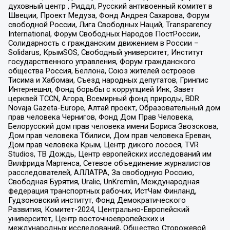
духовный центр , Риддл, Русский антивоенный комитет в
Швеции, Проект Медуза, Фонд Андрея Сахарова, Форум
свободной России, Лига Свободных Наций, Transparеncy
International, Форум Свободных Народов ПостРоссии,
Солидарность с гражданским движением в России –
Solidarus, КрымSOS, Свободный университет, Институт
государственного управления, Форум гражданского
общества Россия, Беллона, Союз жителей островов
Тисима и Хабомаи, Съезд народных депутатов, Гринпис
Интернешнл, Фонд борьбы с коррупцией Инк, Завет
церквей TCCN, Агора, Всемирный фонд природы, BDR
Novaja Gazeta-Europe, Алтай проект, Образовательный дом
прав человека Чернигов, Фонд Дом Прав Человека,
Белорусский дом прав человека имени Бориса Звозскова,
Дом прав человека Тбилиси, Дом прав человека Ереван,
Дом прав человека Крым, Центр дикого лосося, TVR
Studios, ТВ Дождь, Центр европейских исследований им
Вилфрида Мартенса, Сетевое объединение журналистов
расследователей, АЛЛАТРА, За свободную Россию,
Свободная Бурятия, Uralic, UnKremlin, Международная
федерация транспортных рабочих, ИстЧам Финланд,
Гудзоновский институт, Фонд Демократического
Развития, Комитет-2024, Центрально-Европейский
университет, Центр восточноевропейских и
международных исследований, Общество Сторожевой